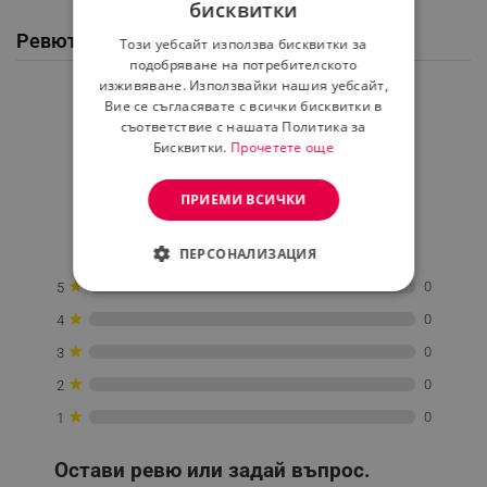
бисквитки
BULGARIAN
Ревюта / Въпроси и отговори от клиенти
Този уебсайт използва бисквитки за
ROMANIAN
подобряване на потребителското
изживяване. Използвайки нашия уебсайт,
Средна оценка
Вие се съгласявате с всички бисквитки в
0.0
съответствие с нашата Политика за
Бисквитки.
Прочетете още
★
★
★
★
★
ПРИЕМИ ВСИЧКИ
0 Ревю
ПЕРСОНАЛИЗАЦИЯ
★
0
5
СТРОГО НЕОБХОДИМО
★
0
4
ЕФЕКТИВНОСТ
★
0
3
★
ТАРГЕТИРАНЕ
0
2
★
0
1
ФУНКЦИОНАЛНОСТ
Остави ревю или задай въпрос.
НЕКЛАСИФИЦИРАНИ