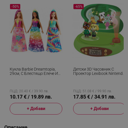
-50%
-65%
Кукла Barbie Dreamtopia,
Детски 3D Часовник С
29см, С Блестящо Елече И
Проектор Lexibook Nintendo
Цветна Пола, Многоцветен
Animal Crossing RP500AC,
Аларма, 4 Ефекта, Зелен/
Кафяв
ПЦД: 20.40 € / 39.90 лв.
ПЦД: 51.08 € / 99.90 лв.
10.17 € / 19.89 лв.
17.85 € / 34.91 лв.
+ Добави
+ Добави
Описание