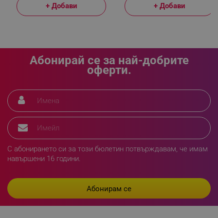
+ Добави
+ Добави
_sgf_delayed_actions,
.alleop.bg
Абонирай се за най-добрите
оферти.
_sgf_delayed_campaigns
.alleop.bg
_sgf_npq
.alleop.bg
С абонирането си за този бюлетин потвърждавам, че имам
навършени 16 години.
_sgf_clicked_banners
.alleop.bg
_sgf_rq
.alleop.bg