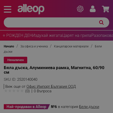
⭐ РОЖДЕН ДЕН
Издухай жегата
Царят на грила
Разопакова
Начало
За офиса и ученика
Канцеларски материали
Бели
дъски
Неналичен
Бяла дъска, Алуминиева рамка, Магнитна, 60/90
см
SKU ID:
2520140040
Виж още от
Офис Импорт България ООД
★
★
★
★
★
(0)
0 Въпроса
Най-продаван в Alleop
№6
в категория
Бели дъски