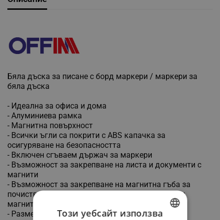
Бяла дъска за писане с борд маркери / маркери за
бяла дъска
- Идеална за офиса и дома
- Алуминиева рамка
- Магнитна повърхност
- Всички ъгли са покрити с ABS капачка за
осигуряване на безопасността
- Включен сгъваем държач за маркери
- Възможност за закрепване на листа и документи с
магнити
- Възможност за закрепване на магнитна гъба за
почистване на бяла дъска към дъската, заради
магнитната повърхност
Този уебсайт използва
- Размери: 60 х 90 см