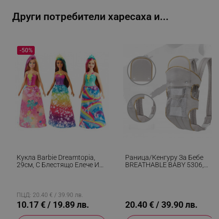
_sgf_user_id
.alleop.bg
Други потребители харесаха и...
_sgf_session_id
.alleop.bg
-50%
_sgf_push_permission_asked
.alleop.bg
Google Privacy Policy
_sgf_test_mode
.alleop.bg
Кукла Barbie Dreamtopia,
Раница/кенгуру За Бебе
29см, С Блестящо Елече И
BREATHABLE BABY 5306,
Цветна Пола, Многоцветен
Ергономична, Регулируеми
Презрамки, Мрежеста
_sgf_tracking
.alleop.bg
Вентилаци, Сив
ПЦД: 20.40 € / 39.90 лв.
10.17 € / 19.89 лв.
20.40 € / 39.90 лв.