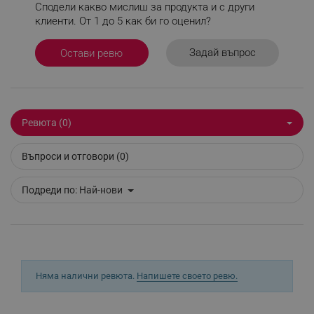
Сподели какво мислиш за продукта и с други
клиенти. От 1 до 5 как би го оценил?
Задай въпрос
Остави ревю
Строго необходимо
Ефективност
Таргетиране
Функционалност
Некласифицирани
Строго необходимите бисквитки позволяват
Ревюта (0)
основната функционалност на уебсайта, като
потребителско влизане и управление на
акаунта. Уебсайтът не може да се използва
Въпроси и отговори (0)
правилно без строго необходими бисквитки.
Provider /
Име
Подреди по:
Най-нови
Домейн
click_code_ps
.alleop.bg
_nzm_nosubscribe_92166-7699
.alleop.bg
_nzm_idnl_92166-7699
.alleop.bg
Няма налични ревюта.
Напишете своето ревю.
_nzm_noid_92166-7699
.alleop.bg
_nzm_id_92166-7699
.alleop.bg