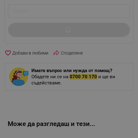
favorite_border
Споделяне
Имате въпрос или нужда от помощ?
Обадете ни се на
0700 70 170
и ще ви
съдействаме.
Може да разгледаш и тези...