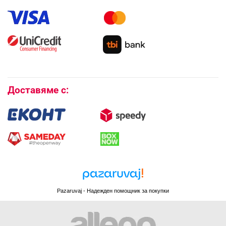
Как да направя поръчка?
Гаранция и сервиз
Как да използвам промокод?
Монтаж на климатици
Как да се абонирам за имейл бюлетина?
Условия за връщане
Покупки на изплащане
Бисквитки
Доставяме с:
Pazaruvaj - Надежден помощник за покупки