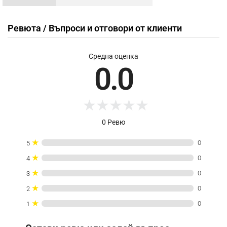
Ревюта / Въпроси и отговори от клиенти
Средна оценка
0.0
★
★
★
★
★
0 Ревю
★
0
5
★
0
4
★
0
3
★
0
2
★
0
1