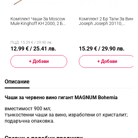
Комплект Чаши За Moscow
Комплект 2 Бр Тапи За Вино
Mule Kinghoff KH 2000, 2 Бр,
Joseph Joseph 20110,
500мл, 2 Сламки,
Херметично Уплътнение,
Неръждаема Стомана,
Индикатор За Заключване,
Меден Цвят
Син/инокс
ПЦД: 15.29 € / 29.90 лв.
12.99 € / 25.41 лв.
15.29 € / 29.90 лв.
+ Добави
+ Добави
Описание
Чаши за червено вино гигант MAGNUM Bohemia
вместимост 900 мл;
тънкостенни чаши за вино, изработени от кристалит;
подаръчна опаковка.