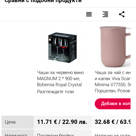
Сравни с подобни продукти
reorder
format_align_right
share
Чаши за червено вино
Чаша за чай с инф
MAGNUM 2 * 900 мл,
и капак Viva Scandi
Bohemia Royal Crystal
Minima V77550, 500
Порцелан, Розов
Разглеждате този
продукт
Добави в колич
11.71 € / 22.90 лв.
32.68 € / 63.92
Цена
Наличност
Последни бройки
Налично на склад