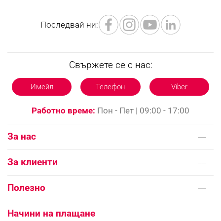
Последвай ни:
Свържете се с нас:
Имейл
Телефон
Viber
Работно време:
Пон - Пет | 09:00 - 17:00
За нас
Кои сме ние
За клиенти
Контакти
Доставка на поръчки
Сервизни центрове
Полезно
Начини на плащане
Общи условия на сайта
FAQ | Чести въпроси
Платформа за ОРС
Начини на плащане