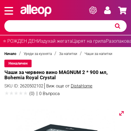
⭐ РОЖДЕН ДЕН
Издухай жегата
Царят на грила
Разопакова
Начало
Уреди за кухнята
За напитки
Чаши за напитки
Неналичен
Чаши за червено вино MAGNUM 2 * 900 мл,
Bohemia Royal Crystal
SKU ID:
2620502102
Виж още от
DistaHome
★
★
★
★
★
(0)
0 Въпроса