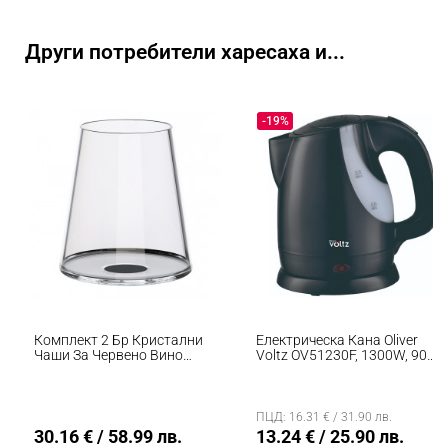
Други потребители харесаха и...
-19%
Комплект 2 Бр Кристални
Електрическа Кана Oliver
Чаши За Червено Вино
Voltz OV51230F, 1300W, 900
Trebonn SplitGlass 2025110,
Ml, Мерителна Скала, Черен
450 Мл, Ø9.2x10.5 См,
Модулна Система, Черен
ПЦД: 16.31 € / 31.90 лв.
30.16 € / 58.99 лв.
13.24 € / 25.90 лв.