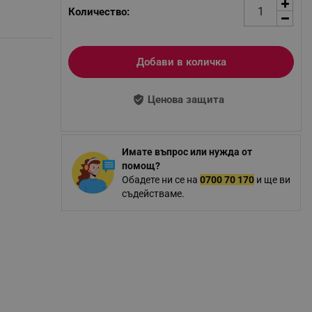
Количество:
Добави в количка
Ценова защита
Имате въпрос или нужда от
помощ?
Обадете ни се на
0700 70 170
и ще ви
съдействаме.