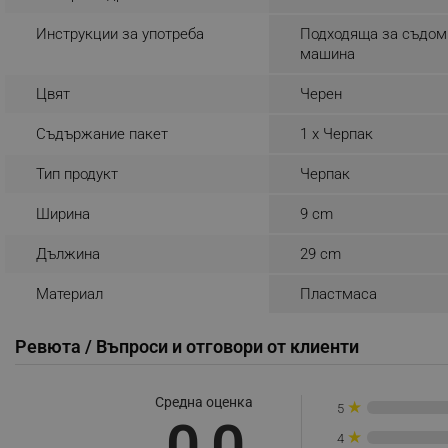
_sgf_rq
Инструкции за употреба
Подходяща за съдом
машина
segmentifyExtension
Цвят
Черен
sgfUserUpdateData
Съдържание пакет
1 x Черпак
Тип продукт
Черпак
rlv_h_fbp
rlv_
Ширина
9 cm
rlv_mode
Дължина
29 cm
rlv_p
Материал
Пластмаса
rlv_g
rlv_s
Ревюта / Въпроси и отговори от клиенти
rlv_iv
rlv_e_pt
Средна оценка
★
5
rlv_e
0.0
★
4
rlv_h_profile