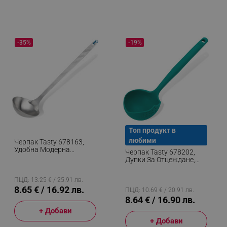
-35%
-19%
Топ продукт в
любими
Черпак Tasty 678163,
Удобна Модерна
Черпак Tasty 678202,
Дръжка, 30см,
Дупки За Отцеждане,
Неръждаема Стомана,
Мека Дръжка, 30 См,
Сребрист
Силикон, Зелен
ПЦД: 13.25 € / 25.91 лв.
8.65 € / 16.92 лв.
ПЦД: 10.69 € / 20.91 лв.
8.64 € / 16.90 лв.
+ Добави
+ Добави