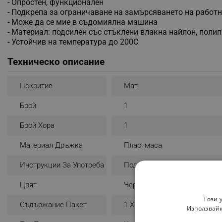
- Опростен, функционален
- Подкрепа за ограничаване на замърсяването на работн
- Може да се мие в съдомиялна машина
- Материал: подсилен със стъклени влакна найлон, поли
- Устойчив на температура до 200C
Техническо описание
Покритие
Мат
Брой
1
Брой Хора
1
Материал Дръжка
Пластмаса
Инструкции За Употреба
Подходяща За Съдомиялна
Цвят
Черен
Този 
Съдържание Пакет
1 X Черпак
Използвайк