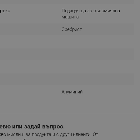
r events which is cancelled
 ръка
Подходяща за съдомиялна
ent to Segmentify servers
машина
 visitor installed
Сребрист
 visitor’s data including
rship status and
Алуминий
евю или задай въпрос.
во мислиш за продукта и с други клиенти. От