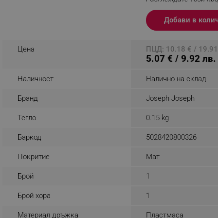
_nzm_noid_92166-7699
Добави в коли
_nzm_id_92166-7699
_sgf_user_id
Цена
ПЦД: 10.18 € / 19.91
5.07 € / 9.92 лв.
_sgf_session_id
_sgf_push_permission_as
Наличност
Налично на склад
_sgf_test_mode
Бранд
Joseph Joseph
Тегло
0.15 kg
_sgf_tracking
Баркод
5028420800326
_sgf_delayed_actions,
Покритие
Мат
_sgf_delayed_campaigns
Брой
1
_sgf_npq
Брой хора
1
_sgf_clicked_banners
Материал дръжка
Пластмаса