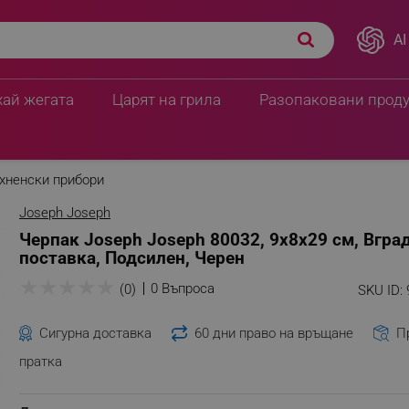
AI
ена поставка, Подсилен,
ПЦД:
10.18 € / 19.90 лв
5.07 € / 9.92 лв
хай жегата
Царят на грила
Разопаковани прод
хненски прибори
Joseph Joseph
Черпак Joseph Joseph 80032, 9х8х29 см, Вгра
поставка, Подсилен, Черен
★
★
★
★
★
0 Въпроса
(0)
SKU ID:
Сигурна доставка
60 дни право на връщане
П
пратка