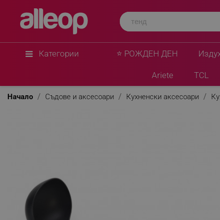
Joseph Joseph
Черпак Joseph Joseph 80032, 9х8х29 см, Вград
Черен
★
★
★
★
★
0 Въпроса
(0)
Категории
⭐ РОЖДЕН ДЕН
Изду
Ariete
TCL
Начало
Съдове и аксесоари
Кухненски аксесоари
Ку