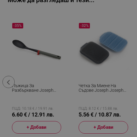
Може да разгледаш и тези...
-35%
-32%
Лъжица За
Четка За Миене На
Разбъркване Joseph
Съдове Joseph Joseph
Joseph JS80035,
JS85155, Бързо
Полипропилен, Сив
Изсушаване, Комплект,
2бр, Сив/син
ПЦД: 10.18 € / 19.91 лв.
ПЦД: 8.12 € / 15.88 лв.
6.60 € / 12.91 лв.
5.56 € / 10.87 лв.
+ Добави
+ Добави