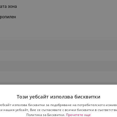
ата зона
пропилен
 Машина
Този уебсайт използва бисквитки
уебсайт използва бисквитки за подобряване на потребителското изжив
и нашия уебсайт, Вие се съгласявате с всички бисквитки в съответств
Политика за Бисквитки.
Прочетете още