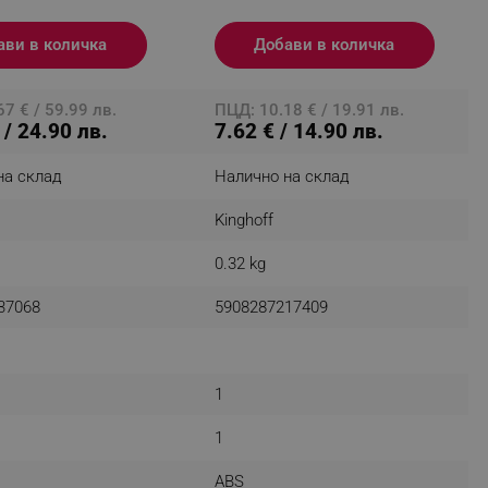
ави в количка
Добави в количка
fying visitors. The lifetime
7 € / 59.99 лв.
ПЦД: 10.18 € / 19.91 лв.
 / 24.90 лв.
7.62 € / 14.90 лв.
ifying visitor sessions
itor is asked for web push
на склад
Налично на склад
tor is a test user and can
Kinghoff
0.32 kg
tor disabled tracking,
y related cookies and local
37068
5908287217409
aign specific data for
aign specific data for
1
r events stored to be sent
1
ferent banners clicked by the
ABS