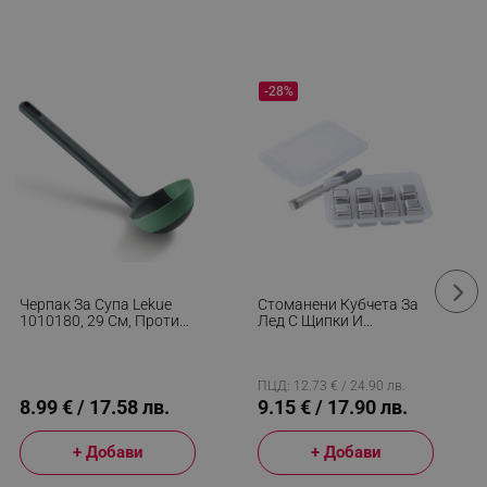
-28%
Черпак За Супа Lekue
Стоманени Кубчета За
1010180, 29 См, Против
Лед С Щипки И
Надраскване, Гъвкава
Поставка Klausberg KB
Глава, 4/220°C, Зелен
7651, 8 Бр, Многократна
Употреба, Инокс
ПЦД: 12.73 € / 24.90 лв.
8.99 € / 17.58 лв.
9.15 € / 17.90 лв.
+ Добави
+ Добави