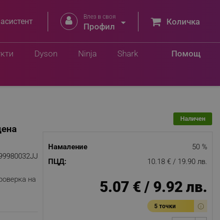
Влез в своя


 асистент
Количка
.
Профил
Добави в количка
.
укти
Dyson
Ninja
Shark
Помощ
Наличен
дена
Намаление
50 %
99980032JJ
ПЦД:
10.18 € / 19.90 лв.
роверка на
5.07 € / 9.92 лв.
5 точки