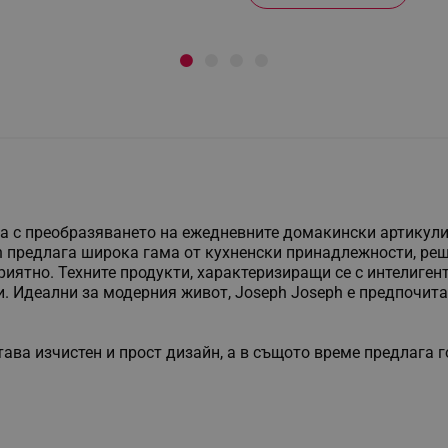
на с преобразяването на ежедневните домакински артикули
ph предлага широка гама от кухненски принадлежности, ре
иятно. Техните продукти, характеризиращи се с интелигент
. Идеални за модерния живот, Joseph Joseph е предпочита
тава изчистен и прост дизайн, а в същото време предлага 