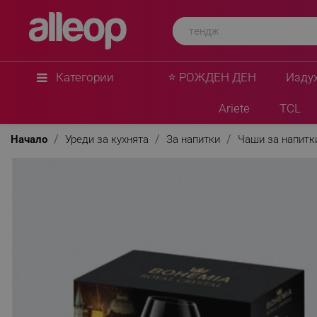
Категории
⭐ РОЖДЕН ДЕН
Изду
Ariete
TCL
Начало
Уреди за кухнята
За напитки
Чаши за напитк