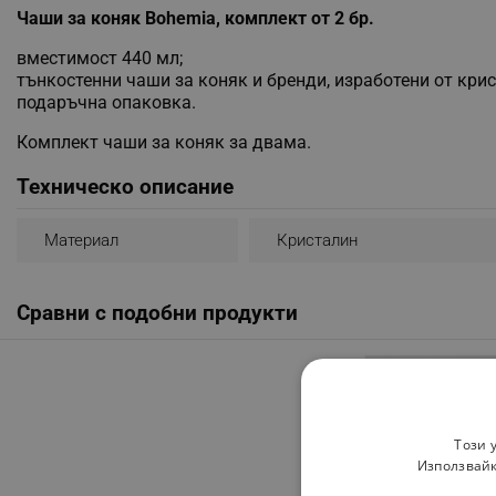
Чаши за коняк Bohemia, комплект от 2 бр.
вместимост 440 мл;
тънкостенни чаши за коняк и бренди, изработени от крис
подаръчна опаковка.
Комплект чаши за коняк за двама.
Техническо описание
Материал
Кристалин
Сравни с подобни продукти
Този 
Използвайк