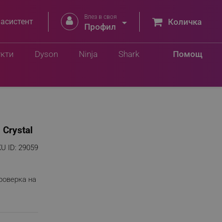
Влез в своя


 асистент
Количка
Профил
укти
Dyson
Ninja
Shark
Помощ
Crystal
U ID:
29059
роверка на