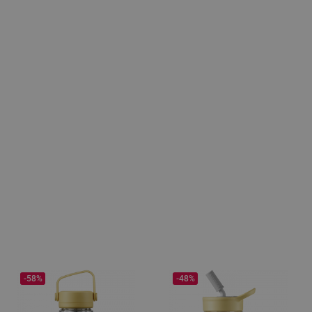
-58%
-48%