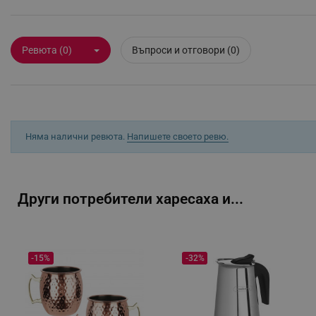
_sgf_rq
Ревюта (0)
Въпроси и отговори (0)
segmentifyExtension
sgfUserUpdateData
rlv_h_fbp
Няма налични ревюта.
Напишете своето ревю.
rlv_
rlv_mode
rlv_p
Други потребители харесаха и...
rlv_g
rlv_s
rlv_iv
-15%
-32%
rlv_e_pt
rlv_e
rlv_h_profile