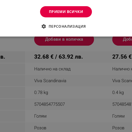
ама 440
Чаша за чай с инфузор и
Чаша за ч
ПРИЕМИ ВСИЧКИ
stal
капак Viva Scandinavia
капак Viv
Minima V77550, 500 мл,
Minima Ev
одукт
Порцелан, Розов
Порцелан
ПЕРСОНАЛИЗАЦИЯ
ДИМО
ЕФЕКТИВНОСТ
ТАРГЕТИРАНЕ
ФУНКЦИО
Добави в количка
Доб
АНИ
лв.
32.68 € / 63.92 лв.
27.56 €
Налично на склад
Налично 
еобходимо
Ефективност
Таргетиране
Функционалност
Неклас
Viva Scandinavia
Viva Scan
витки позволяват основната функционалност на уебсайта, като потребителско вл
0.78 kg
0.4 kg
же да се използва правилно без строго необходими бисквитки.
Provider /
Валиден
Описание
5704854775507
57048548
Домейн
до
.alleop.bg
1 месец
Profitshare
Голям
Голям
7699
.alleop.bg
1 месец
newsman
Розов
Розов
.alleop.bg
1 месец
Newsman