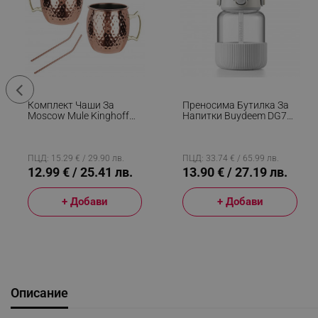
Комплект Чаши За
Преносима Бутилка За
Moscow Mule Kinghoff
Напитки Buydeem DG78-
KH 2000, 2 Бр, 500мл, 2
OW, Изскачаща Сламка,
Сламки, Неръждаема
Дръжка,
Стомана, Меден Цвят
Термоустойчиво Стъкло
До 150°C, Тройно
ПЦД: 15.29 € / 29.90 лв.
ПЦД: 33.74 € / 65.99 лв.
Уплътнение, Бял
12.99 € / 25.41 лв.
13.90 € / 27.19 лв.
+ Добави
+ Добави
Описание