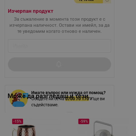
Изчерпан продукт
За съжаление в момента този продукт е с
изчерпана наличност. Остави ни имейл, за да
те уведомим когато отново е наличен.
Имате въпрос или нужда от помощ?
Може да разгледаш и тези...
Обадете ни се на
0700 70 170
и ще ви
съдействаме.
-15%
-59%