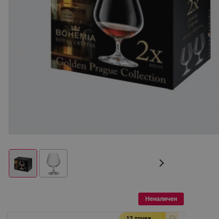
Неналичен
12 точки