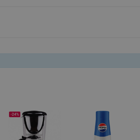
.alleop.bg
Сесия
This is a list of customer behaviou
due to an error and stored to be s
in next page
.alleop.bg
6 месеца
This is a flag to set whether current
Segmentify Chrome Extension
.alleop.bg
6 месеца
This is JSON object to store current
name, username, segments, membe
membership date
.alleop.bg
1 месец
Releva
.alleop.bg
1 месец
Releva
.alleop.bg
1 месец
Releva
.alleop.bg
1 месец
Releva
.alleop.bg
1 месец
Releva
.alleop.bg
1 месец
Releva
.alleop.bg
1 месец
Releva
-24%
.alleop.bg
1 месец
Releva
.alleop.bg
1 месец
Releva
.alleop.bg
1 месец
Releva