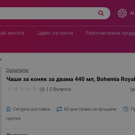
AI
хай жегата
Царят на грила
Разопаковани прод
и
DistaHome
Чаши за коняк за двама 440 мл, Bohemia Royal 
★
★
★
★
★
0 Въпроса
(0)
SK
Сигурна доставка
60 дни право на връщане
П
пратка