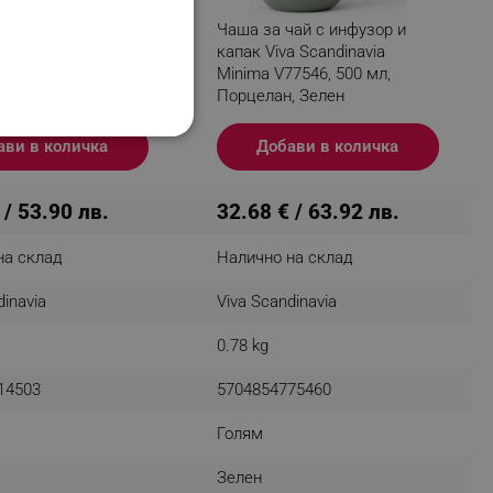
ай с инфузор и
Чаша за чай с инфузор и
a Scandinavia
капак Viva Scandinavia
a V81450, 350 мл,
Minima V77546, 500 мл,
, Розов
Порцелан, Зелен
НАЛНОСТ
ави в количка
Добави в количка
 / 53.90 лв.
32.68 € / 63.92 лв.
на склад
Налично на склад
ифицирани
dinavia
Viva Scandinavia
изане и управление на
0.78 kg
14503
5704854775460
Голям
Зелен