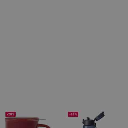
-20%
-11%