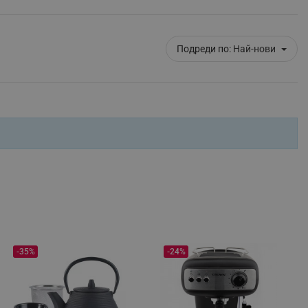
r events which is cancelled
ent to Segmentify servers
Подреди по:
Най-нови
 visitor installed
 visitor’s data including
rship status and
-35%
-24%