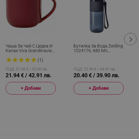
Чаша За Чай С Цедка И
Бутилка За Вода Zwilling
Капак Viva Scandinavia
1024176, 680 Мл,
MINIMA EVA V81440, 380
Тритан, Устойчива На
★
★
★
★
★
Мл, Порцелан, Червен
Удари И Разливане,
(1)
Филтър За Плодове, Без
BPA, Черен
ПЦД: 27.56 € / 53.90 лв.
ПЦД: 22.96 € / 44.91 лв.
21.94 € / 42.91 лв.
20.40 € / 39.90 лв.
+ Добави
+ Добави