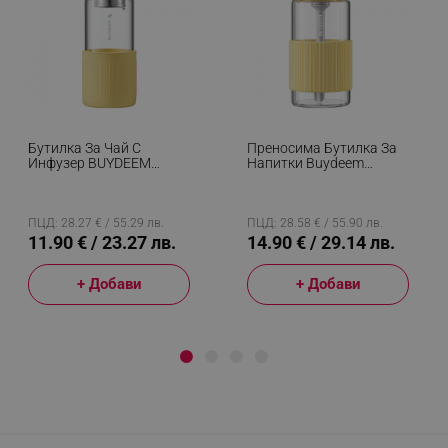
Бутилка За Чай С
Преносима Бутилка За
Инфузер BUYDEEM
Напитки Buydeem
DG42, 300 Мл,
CD1017-MY, 500 Мл,
Силиконов Протектор,
Вградена Сламка,
Жълт
Непропусклива,
Термоустойчиво Стъкло
ПЦД: 28.27 € / 55.29 лв.
ПЦД: 28.58 € / 55.90 лв.
До 150°C, BPA Free,
11.90 € / 23.27 лв.
14.90 € / 29.14 лв.
Жълт
+ Добави
+ Добави