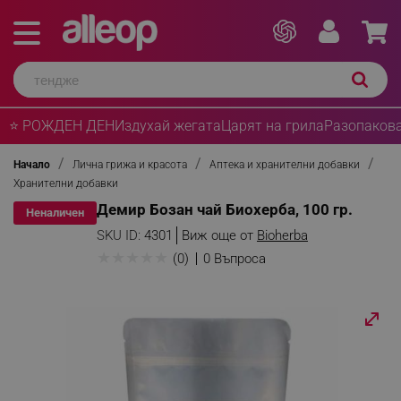
⭐ РОЖДЕН ДЕН
Издухай жегата
Царят на грила
Разопакова
Начало
Лична грижа и красота
Аптека и хранителни добавки
Хранителни добавки
Демир Бозан чай Биохерба, 100 гр.
Неналичен
SKU ID:
4301
Виж още от
Bioherba
★
★
★
★
★
(0)
0 Въпроса