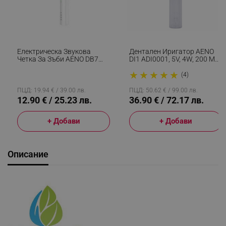
Електрическа Звукова
Дентален Иригатор AENO
Четка За Зъби AENO DB7
DI1 ADI0001, 5V, 4W, 200 Мл,
ADB0007, 30000 Rpm, IPX 7,
100 Psi, 4 Режима На
★
★
★
★
★
3 Програми, 1 Накрайник,
Почистване, 4 Накрайника,
(4)
До 100 Дни С Едно
Бял
Зареждане, Бял
ПЦД: 19.94 € / 39.00 лв.
ПЦД: 50.62 € / 99.00 лв.
12.90 € / 25.23 лв.
36.90 € / 72.17 лв.
+ Добави
+ Добави
Описание