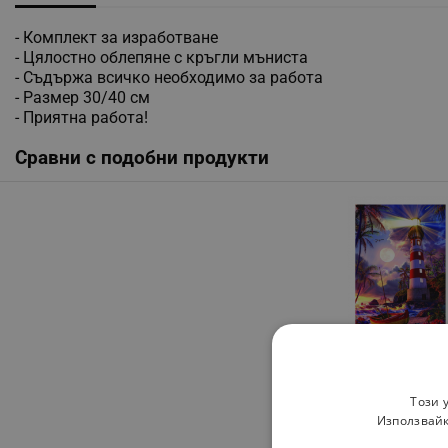
- Комплект за изработване
- Цялостно облепяне с кръгли мъниста
- Съдържа всичко необходимо за работа
- Размер 30/40 см
- Приятна работа!
Сравни с подобни продукти
Диамантен гоблен Ho
Морски фар, Многоц
Разглеждате този пр
Този 
Използвайк