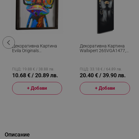
Декоративна Картина
Декоративна Картина
Evila Originals
Wallxpert 265VGA1477,
797EVL1523, 33x33,
30х80 См, Черен
Дървена Рамка,
Многоцветен
ПЦД: 19.88 € / 38.88 лв.
ПЦД: 33.18 € / 64.89 лв.
10.68 € / 20.89 лв.
20.40 € / 39.90 лв.
+ Добави
+ Добави
Описание