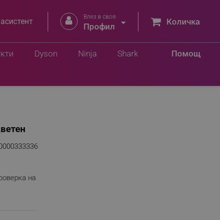
Влез в своя


 асистент
Количка
Профил
укти
Dyson
Ninja
Shark
Помощ
цветен
0000333336
роверка на