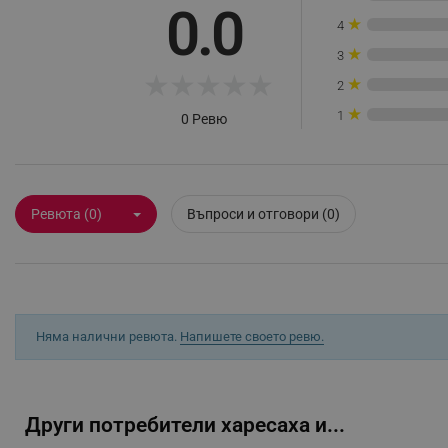
0.0
★
4
_nzm_noid_92166-7699
★
3
_nzm_id_92166-7699
★
★
★
★
★
★
_sgf_user_id
2
★
1
0 Ревю
_sgf_session_id
_sgf_push_permission_as
_sgf_test_mode
Ревюта (0)
Въпроси и отговори (0)
_sgf_tracking
_sgf_delayed_actions,
Няма налични ревюта.
Напишете своето ревю.
_sgf_delayed_campaigns
_sgf_npq
Други потребители харесаха и...
_sgf_clicked_banners