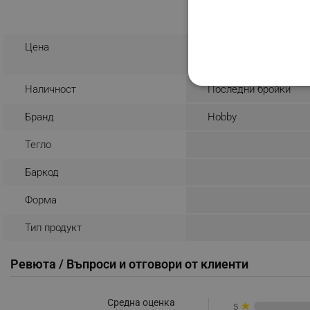
10.22 € / 19.99 
Цена
Наличност
Последни бройки
СТРОГО НЕОБХО
Бранд
Hobby
НЕКЛАСИФИЦИР
Тегло
Баркод
Строго н
Форма
Строго необходимите биск
акаунта. Уебсайтът не мо
Тип продукт
Име
Ревюта / Въпроси и отговори от клиенти
click_code_ps
_nzm_nosubscribe_92166-
Средна оценка
★
5
_nzm_idnl_92166-7699