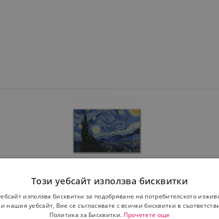
bby,
Декоративна картина
Декорати
Този уебсайт използва бисквитки
ветен
Wallxpert 978VNC1174,
Wallxpert
Звездна нощ на Винсент Ван
см, Чере
одукт
уебсайт използва бисквитки за подобряване на потребителското изжив
Гог, 45х70 см, Син
и нашия уебсайт, Вие се съгласявате с всички бисквитки в съответств
Политика за Бисквитки.
Прочетете още