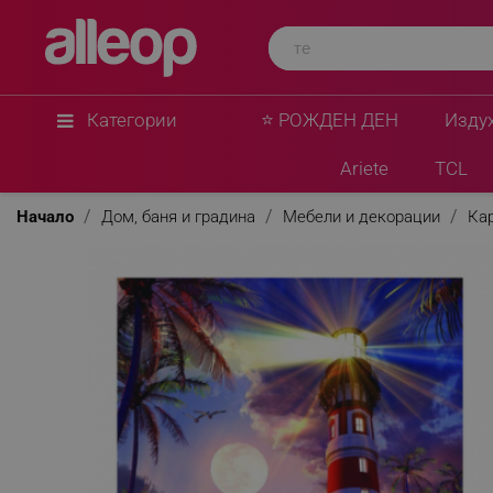
Категории
⭐ РОЖДЕН ДЕН
Изду
Ariete
TCL
Начало
Дом, баня и градина
Мебели и декорации
Ка