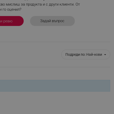
во мислиш за продукта и с други клиенти. От
и го оценил?
Задай въпрос
ви ревю
fying visitors. The lifetime
ifying visitor sessions
itor is asked for web push
tor is a test user and can
Подреди по:
Най-нови
tor disabled tracking,
y related cookies and local
aign specific data for
aign specific data for
r events stored to be sent
ferent banners clicked by the