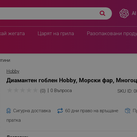
AI
хай жегата
Царят на грила
Разопаковани прод
ртини
Hobby
Диамантен гоблен Hobby, Морски фар, Много
★
★
★
★
★
0 Въпроса
(0)
SKU ID:
0
Сигурна доставка
60 дни право на връщане
П
пратка