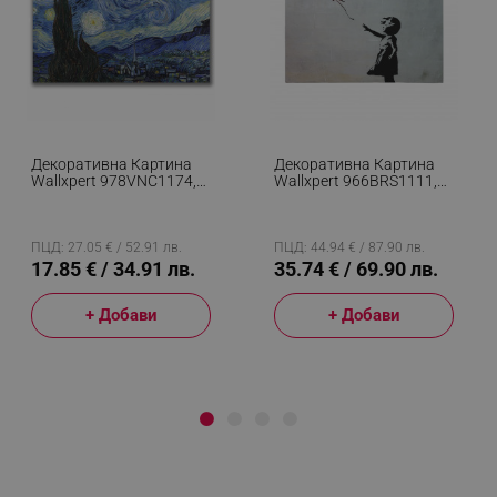
Декоративна Картина
Декоративна Картина
Wallxpert 978VNC1174,
Wallxpert 966BRS1111,
Звездна Нощ На
Момичето С Балона На
Винсент Ван Гог, 45х70
Банкси, 50х70 См,
См, Син
Многоцветен
ПЦД: 27.05 € / 52.91 лв.
ПЦД: 44.94 € / 87.90 лв.
17.85 € / 34.91 лв.
35.74 € / 69.90 лв.
+ Добави
+ Добави