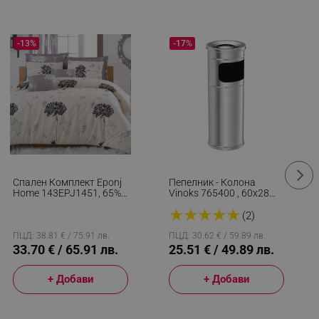
r events which is cancelled
ent to Segmentify servers
-13%
-17%
 visitor installed
 visitor’s data including
rship status and
Спален Комплект Eponj
Пепелник - Колона
Home 143EPJ1451, 65%
Vinoks 765400 , 60х28
Памук, 35% Полиестер, 4
См, Инокс
★
★
★
★
★
Части, Завивка 200х220
(2)
См, Чаршаф 220х240
См, Калъфка 50х70 См,
ПЦД: 38.81 € / 75.91 лв.
ПЦД: 30.62 € / 59.89 лв.
Бежов/сив
33.70 € / 65.91 лв.
25.51 € / 49.89 лв.
+ Добави
+ Добави