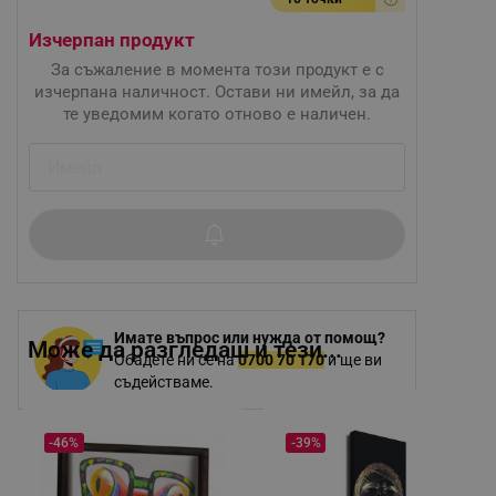
Изчерпан продукт
За съжаление в момента този продукт е с
изчерпана наличност. Остави ни имейл, за да
те уведомим когато отново е наличен.
Имате въпрос или нужда от помощ?
Може да разгледаш и тези...
Обадете ни се на
0700 70 170
и ще ви
съдействаме.
-46%
-39%