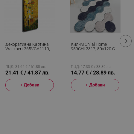
Декоративна Картина
Килим Chilai Home
Wallxpert 265VGA1110,
959CHL2317, 80х120 См,
Целувката На Густав
Полиестер, 10 Мм,
Климт, 30х80 См,
Многоцветен
Златист
ПЦД: 31.64 € / 61.88 лв.
ПЦД: 17.33 € / 33.89 лв.
21.41 € / 41.87 лв.
14.77 € / 28.89 лв.
+ Добави
+ Добави