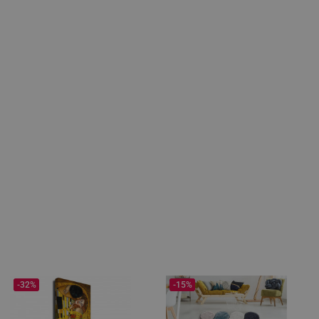
-32%
-15%