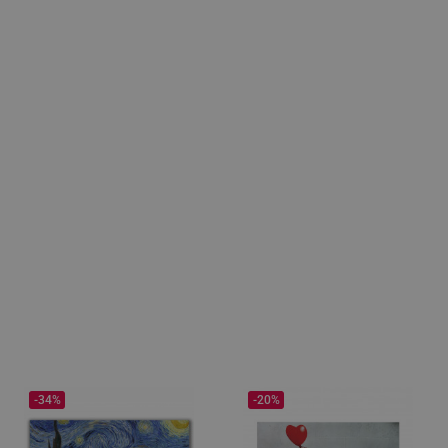
-34%
-20%