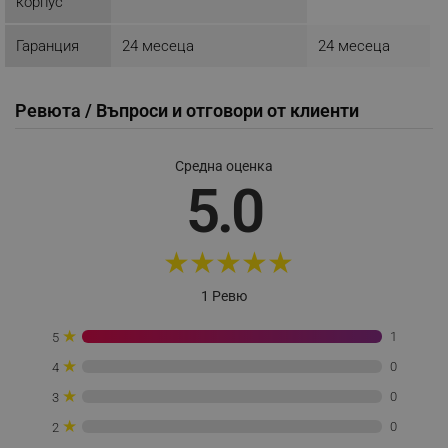
корпус
_sgf_delayed_actions,
.alleop.bg
Гаранция
24 месеца
24 месеца
Ревюта / Въпроси и отговори от клиенти
_sgf_delayed_campaigns
.alleop.bg
Средна оценка
5.0
_sgf_npq
.alleop.bg
★
★
★
★
★
1 Ревю
_sgf_clicked_banners
.alleop.bg
★
1
5
★
0
4
★
0
3
_sgf_rq
.alleop.bg
★
0
2