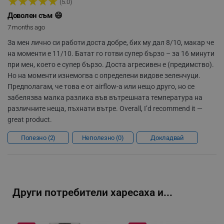
★
★
★
★
★
(5.0)
rlv_s
.alleop.bg
Доволен съм 😄
7 months ago
rlv_iv
.alleop.bg
За мен лично си работи доста добре, бих му дал 8/10, макар че
rlv_e_pt
.alleop.bg
на моменти е 11/10. Батат го готви супер бързо – за 16 минути
rlv_e
.alleop.bg
при мен, което е супер бързо. Доста агресивен е (предимство).
rlv_h_profile
.alleop.bg
Но на моменти изнемогва с определени видове зеленчуци.
Предполагам, че това е от airflow-а или нещо друго, но се
rlv_h_cart
.alleop.bg
забелязва малка разлика във вътрешната температура на
rlv_h_wish
.alleop.bg
различните неща, пъхнати вътре. Overall, I’d recommend it —
rlv_impersonate_p
.alleop.bg
great product.
rlv_endpoint
.alleop.bg
Полезно
2
Неполезно
0
Докладвай
rlv_hashes
.alleop.bg
rlv_first_session
.alleop.bg
rlv_rid
.alleop.bg
rlv_rpid
.alleop.bg
Други потребители харесаха и...
rlv_rpos
.alleop.bg
rlv_bid
.alleop.bg