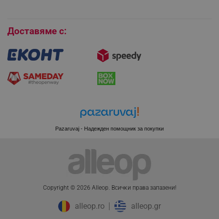
Бисквитки
Доставяме с:
_GRECAPTCHA
Google LLC
Pazaruvaj - Надежден помощник за покупки
www.google.com
Copyright © 2026 Alleop. Bcичĸи пpaвa зaпaзeни!
alleop.ro
alleop.gr
LaVisitorNew
Quality Unit LLC
www.alleop.bg