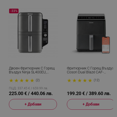
-33%
Двоен Фритюрник С Горещ
Фритюрник С Горещ Въздух
Въздух Ninja SL400EU,
Cosori Dual Blaze CAF-
2470W, 9.5 Л, 2 Кошници, 6
P681S, 1700 W, 6.4 Л, 12
★
★
★
★
★
★
★
★
★
★
Програми, Max Crisp,
Програми, 360 ThermoIQ,
(2)
(12)
Функции Sync И Match, Сив
Двойни Нагреватели, Черен
ПЦД: 337.45 € / 659.99 лв.
225.00 € / 440.06 лв.
199.20 € / 389.60 лв.
+ Добави
+ Добави