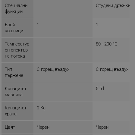
Специални
Студени дръжки
Строго необходимо
Ефективност
функции
Таргетиране
Функционалност
Брой
1
1
Некласифицирани
кошници
Строго необходимите бисквитки позволяват
основната функционалност на уебсайта, като
Температур
80 - 200 °C
потребителско влизане и управление на
ен спектър
акаунта. Уебсайтът не може да се използва
правилно без строго необходими бисквитки.
на потока
Provider /
Име
Тип
С горещ въздух
С горещ въздух
Домейн
пържене
click_code_ps
.alleop.bg
_nzm_nosubscribe_92166-7699
.alleop.bg
Капацитет
5.5 l
мазнина
_nzm_idnl_92166-7699
.alleop.bg
_nzm_noid_92166-7699
.alleop.bg
Капацитет
0 Kg
_nzm_id_92166-7699
.alleop.bg
храна
_sgf_user_id
.alleop.bg
Цвят
Черен
Черен