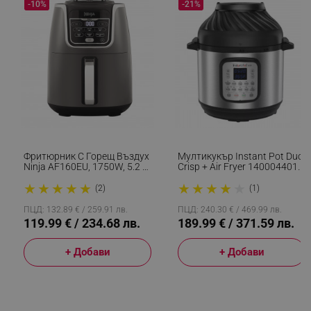
-10%
-21%
rlv_odid
.alleop.bg
_twoAttr
.alleop.bg
__cf_bm
Cloudflare Inc.
.pazaruvaj.com
Фритюрник С Горещ Въздух
Мултикукър Instant Pot Duo
Ninja AF160EU, 1750W, 5.2 Л,
Crisp + Air Fryer 140004401,
LaVisitorId_YWxsZW9wLmxhZGVzay5jb20v
.alleop.bg
6 Програми, Max Crisp, Сив
1500 W, 5.7 Л, 11 Програми,
★
★
★
★
★
★
★
★
★
★
Кошница Air Fryer,
LaSID
(2)
(1)
Quality Unit LLC
EvenCrisp, Инокс
www.alleop.bg
ПЦД: 132.89 € / 259.91 лв.
ПЦД: 240.30 € / 469.99 лв.
119.99 € / 234.68 лв.
189.99 € / 371.59 лв.
+ Добави
+ Добави
PHPSESSID
PHP.net
editor.alleop.bg