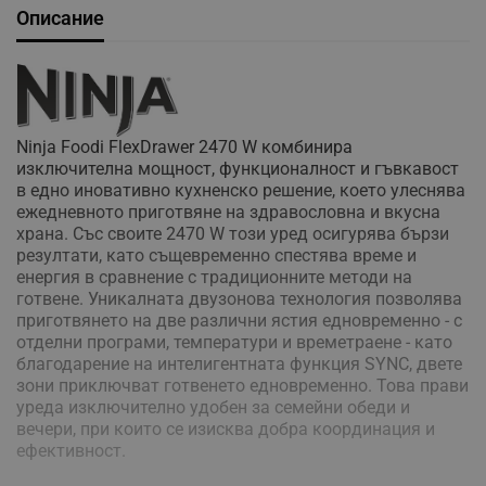
Описание
Ninja Foodi FlexDrawer 2470 W комбинира
изключителна мощност, функционалност и гъвкавост
в едно иновативно кухненско решение, което улеснява
ежедневното приготвяне на здравословна и вкусна
храна. Със своите 2470 W този уред осигурява бързи
резултати, като същевременно спестява време и
енергия в сравнение с традиционните методи на
готвене. Уникалната двузонова технология позволява
приготвянето на две различни ястия едновременно - с
отделни програми, температури и времетраене - като
благодарение на интелигентната функция SYNC, двете
зони приключват готвенето едновременно. Това прави
уреда изключително удобен за семейни обеди и
вечери, при които се изисква добра координация и
ефективност.