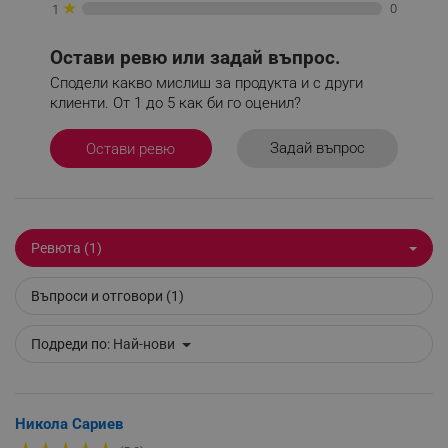
★
0
1
Остави ревю или задай въпрос.
Сподели какво мислиш за продукта и с други
клиенти. От 1 до 5 как би го оценил?
segmentifyExtension
.alleop.bg
Задай въпрос
Остави ревю
sgfUserUpdateData
.alleop.bg
Ревюта (1)
Въпроси и отговори (1)
rlv_h_fbp
.alleop.bg
Подреди по:
Най-нови
rlv_
.alleop.bg
rlv_mode
.alleop.bg
rlv_p
.alleop.bg
Никола Сариев
rlv_g
.alleop.bg