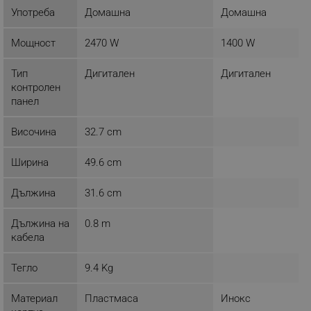
Употреба
Домашна
Домашна
_sgf_session_id
.alleop.bg
Мощност
2470 W
1400 W
Тип
Дигитален
Дигитален
контролен
_sgf_push_permission_asked
.alleop.bg
панел
Google Privacy Policy
Височина
32.7 cm
_sgf_test_mode
.alleop.bg
Ширина
49.6 cm
Дължина
31.6 cm
Дължина на
0.8 m
_sgf_tracking
.alleop.bg
кабела
Тегло
9.4 Kg
Материал
Пластмаса
Инокс