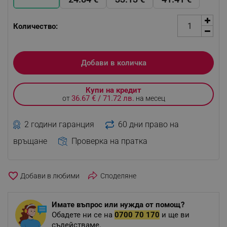
Количество:
Добави в количка
Купи на кредит
36.67 € / 71.72 лв.
от
на месец
2 години гаранция
60 дни право на
връщане
Проверка на пратка
favorite_border
Споделяне
Имате въпрос или нужда от помощ?
Обадете ни се на
0700 70 170
и ще ви
съдействаме.