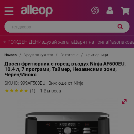
⭐ РОЖДЕН ДЕН
Издухай жегата
Царят на грила
Разопакова
Начало
Уреди за кухнята
За готвене
Фритюрници
Двоен фритюрник с горещ въздух Ninja AF500EU,
10.4 л, 7 програми, Таймер, Независими зони,
Черен/Инокс
SKU ID:
999AF500EU
Виж още от
Ninja
★
★
★
★
★
(1)
1 Въпроса