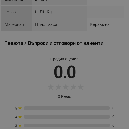
_nzm_noid_92166-7699
.alleop.bg
_nzm_id_92166-7699
.alleop.bg
Тегло
0.310 Kg
_sgf_user_id
.alleop.bg
Материал
Пластмаса
Керамика
Ревюта / Въпроси и отговори от клиенти
_sgf_session_id
.alleop.bg
Средна оценка
0.0
_sgf_push_permission_asked
.alleop.bg
Google Privacy Policy
★
★
★
★
★
_sgf_test_mode
.alleop.bg
0 Ревю
★
0
5
★
0
4
_sgf_tracking
.alleop.bg
★
0
3