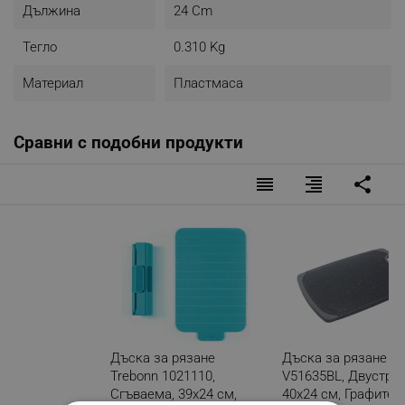
Дължина
24 Cm
Тегло
0.310 Kg
Материал
Пластмаса
Сравни с подобни продукти
reorder
format_align_right
share
Дъска за рязане
Дъска за рязане Vo
Trebonn 1021110,
V51635BL, Двустран
Сгъваема, 39х24 см,
40х24 см, Графитен