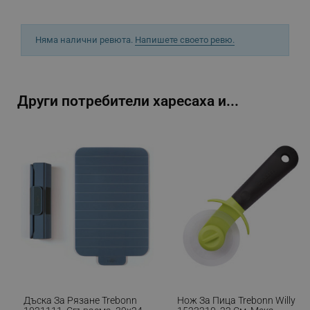
_sgf_rq
.alleop.bg
Няма налични ревюта.
Напишете своето ревю.
Други потребители харесаха и...
segmentifyExtension
.alleop.bg
sgfUserUpdateData
.alleop.bg
Дъска За Рязане Trebonn
Нож За Пица Trebonn Willy
rlv_h_fbp
.alleop.bg