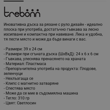
Иновативна дъска за рязане с руло дизайн - идеално
плоска при употреба, достатъчно гъвкава за лесно
изсипване и компактна при навиване. Лека и удобна,
тя пести място и може да бъде винаги с вас.
- Размери: 39 х 24 см
- Размери при сгъната дъска (ШхВхД): 24 х 6 х 6 см
- Гъвкава, улеснява пренасянето на храната
- Материал: Пластмаса
- Препоръчителна употреба на продукта: Плодове,
зеленчуци
- Нехлъзгаща се
- Клипс с магнитно затваряне
- Спестява място
- Може да се мие в съдомиялна машина
- Тегло: 310 гр
- Цвят: Светлосин