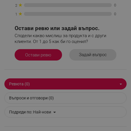
★
0
2
★
0
1
Остави ревю или задай въпрос.
Сподели какво мислиш за продукта и с други
_sgf_delayed_actions,
.alleop.bg
клиенти. От 1 до 5 как би го оценил?
Задай въпрос
Остави ревю
_sgf_delayed_campaigns
.alleop.bg
Ревюта (0)
_sgf_npq
.alleop.bg
Въпроси и отговори (0)
Подреди по:
Най-нови
_sgf_clicked_banners
.alleop.bg