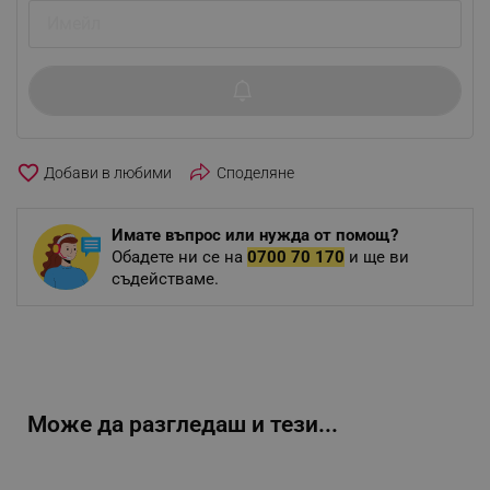
favorite_border
Споделяне
Имате въпрос или нужда от помощ?
Обадете ни се на
0700 70 170
и ще ви
съдействаме.
Може да разгледаш и тези...