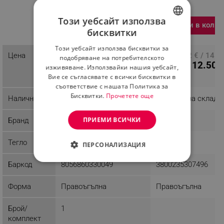
Нехлъзгаща се,
Магнитно затваряне,
Този уебсайт използва
Светлосин
Добави в колич
бисквитки
Разглеждате този
BULGARIAN
продукт
Този уебсайт използва бисквитки за
ROMANIAN
25.04 € / 48.97 лв.
Цена
ПЦД: 7.62 € / 14.9
подобряване на потребителското
6.39 € / 12.50 
изживяване. Използвайки нашия уебсайт,
Вие се съгласявате с всички бисквитки в
съответствие с нашата Политика за
Бисквитки.
Прочетете още
Наличност
Последни бройки
Налично на склад
ПРИЕМИ ВСИЧКИ
Бранд
Trebonn
Voltz
Тегло
0.31 kg
0.58 kg
ПЕРСОНАЛИЗАЦИЯ
СТРОГО НЕОБХОДИМО
Баркод
8056860330049
3800235307496
ЕФЕКТИВНОСТ
Форма
Правоъгълна
Правоъгълна
ТАРГЕТИРАНЕ
Брой/
1
комплект