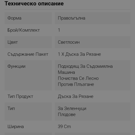
Техническо описание
Форма
Правоъгълна
Брой/комплект
1
Цвят
Светлосин
Съдържание Пакет
1 Х Дъска За Рязане
Функции
Подходящ За Съдомиялна
Машина
Почиства Се Лесно
Против Плъзгане
Тип Продукт
Дъска За Рязане
Тип
За Зеленчуци
Плодове
Ширина
39 Cm