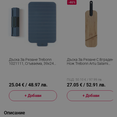
-46%
Дъска За Рязане Trebonn
Дъска За Рязане С Вграден
1021111, Сгъваема, 39х24
Нож Trebonn Artu Salami
См, Нехлъзгаща Се,
1122100, 43x11 См, Острие
Магнитно Затваряне,
18 См, Бамбук, Японска
Синьо-Сив
Стомана, Черен
ПЦД: 50.10 € / 97.99 лв.
25.04 € / 48.97 лв.
27.05 € / 52.91 лв.
+ Добави
+ Добави
Описание