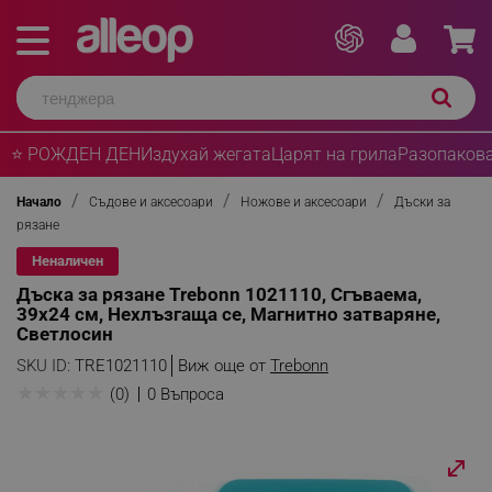
⭐ РОЖДЕН ДЕН
Издухай жегата
Царят на грила
Разопакова
Начало
Съдове и аксесоари
Ножове и аксесоари
Дъски за
рязане
Неналичен
Дъска за рязане Trebonn 1021110, Сгъваема,
39х24 см, Нехлъзгаща се, Магнитно затваряне,
Светлосин
SKU ID:
TRE1021110
Виж още от
Trebonn
★
★
★
★
★
(0)
0 Въпроса