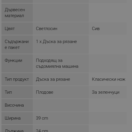
ФУНКЦИОНАЛНОСТ
Дървесен
НЕКЛАСИФИЦИРАНИ
материал
Цвят
Светлосин
Сив
Строго необходимо
Ефективност
Съдържани
1 х Дъска за рязане
Таргетиране
Функционалност
е пакет
Некласифицирани
Функции
Подходящ за
съдомиялна машина
Строго необходимите бисквитки позволяват
основната функционалност на уебсайта, като
потребителско влизане и управление на
Тип продукт
Дъска за рязане
Класически нож
акаунта. Уебсайтът не може да се използва
правилно без строго необходими бисквитки.
Тип
Плодове
За зеленчуци
Provider /
Име
Домейн
Височина
click_code_ps
.alleop.bg
_nzm_nosubscribe_92166-7699
.alleop.bg
Ширина
39 cm
_nzm_idnl_92166-7699
.alleop.bg
Дължина
24 cm