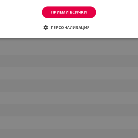
ПРИЕМИ ВСИЧКИ
ПЕРСОНАЛИЗАЦИЯ
ДИМО
ЕФЕКТИВНОСТ
ТАРГЕТИРАНЕ
ФУНКЦИО
АНИ
еобходимо
Ефективност
Таргетиране
Функционалност
Неклас
витки позволяват основната функционалност на уебсайта, като потребителско вл
же да се използва правилно без строго необходими бисквитки.
Provider /
Валиден
Описание
Домейн
до
.alleop.bg
1 месец
Profitshare
7699
.alleop.bg
1 месец
newsman
.alleop.bg
1 месец
Newsman