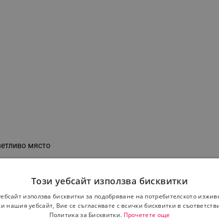
ветливо място
ате уреда!
Този уебсайт използва бисквитки
явайте и използвйте далеч от деца
уебсайт използва бисквитки за подобряване на потребителското изжив
и нашия уебсайт, Вие се съгласявате с всички бисквитки в съответств
Политика за Бисквитки.
Прочетете още