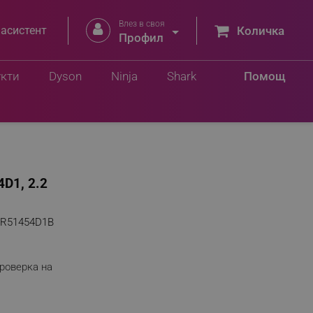
Влез в своя


 асистент
Количка
Профил
укти
Dyson
Ninja
Shark
Помощ
4D1, 2.2
5R51454D1B
роверка на