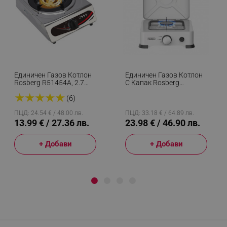
Единичен Газов Котлон
Единичен Газов Котлон
Rosberg R51454A, 2.7
С Капак Rosberg
KWh, 30 Mbar,
R51454E1L, 2.2 KWh, 30
★
★
★
★
★
Автоматично
Mbar, Автоматично
(6)
Запалване, Чугунена
Запалване, Бял
Горелка, Инокс
ПЦД: 24.54 € / 48.00 лв.
ПЦД: 33.18 € / 64.89 лв.
13.99 € / 27.36 лв.
23.98 € / 46.90 лв.
+ Добави
+ Добави