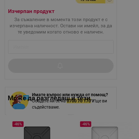
Изчерпан продукт
За съжаление в момента този продукт е с
изчерпана наличност. Остави ни имейл, за да
те уведомим когато отново е наличен.
Имате въпрос или нужда от помощ?
Може да разгледаш и тези...
Обадете ни се на
0700 70 170
и ще ви
съдействаме.
-46%
-46%