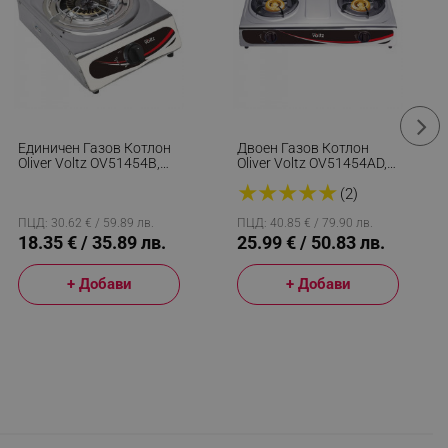
Единичен Газов Котлон
Двоен Газов Котлон
Oliver Voltz OV51454B,
Oliver Voltz OV51454AD,
3.45 KWh, 30 Mbar, Без
5.4 KWh, 30 Mbar,
★
★
★
★
★
Защита, Чугунена
Автоматично
(2)
Горелка, Инокс
Запалване, 2 Чугунени
Горелки, Инокс
ПЦД: 30.62 € / 59.89 лв.
ПЦД: 40.85 € / 79.90 лв.
18.35 € / 35.89 лв.
25.99 € / 50.83 лв.
+ Добави
+ Добави