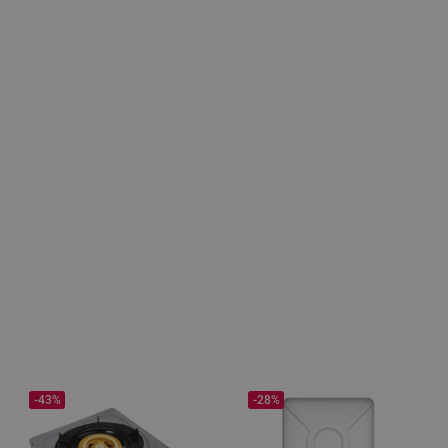
-43%
-28%