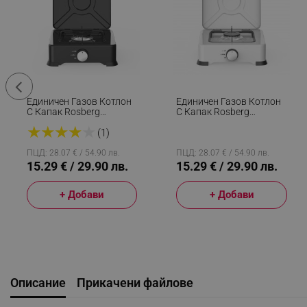
Единичен Газов Котлон
Единичен Газов Котлон
С Капак Rosberg
С Капак Rosberg
R51454E1, 2.2 KWh, 30
R51454E1, 2.2 KWh, 30
★
★
★
★
★
Mbar, Въглеродна
Mbar, Въглеродна
(1)
Стомана, Черен
Стомана, Бял
ПЦД: 28.07 € / 54.90 лв.
ПЦД: 28.07 € / 54.90 лв.
15.29 € / 29.90 лв.
15.29 € / 29.90 лв.
+ Добави
+ Добави
Описание
Прикачени файлове