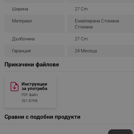
_nzm_noid_92166-7699
Ширина
27 Cm
_nzm_id_92166-7699
Материал
Емайлирана Стомана
_sgf_user_id
Стомана
_sgf_session_id
Дълбочина
27 Cm
_sgf_push_permission_as
Гаранция
24 Месеца
_sgf_test_mode
Прикачени файлове
_sgf_tracking
Инструкции
за употреба
_sgf_delayed_actions,
PDF файл,
361.87KB
_sgf_delayed_campaigns
_sgf_npq
Сравни с подобни продукти
_sgf_clicked_banners