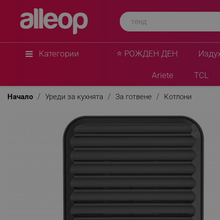
Категории
⭐ РОЖДЕН ДЕН
Изду
Ariete
TCL
Начало
Уреди за кухнята
За готвене
Котлони