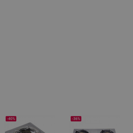
-40%
-36%