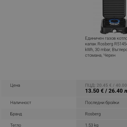
_sgf_rq
segmentifyExtension
sgfUserUpdateData
Единичен газов котл
капак Rosberg R51454
kWh, 30 mbar, Въглер
rlv_h_fbp
стомана, Черен
rlv_
Разглеждате този пр
rlv_mode
rlv_p
rlv_g
Цена
ПЦД: 20.45 € / 40.00
13.50 € / 26.40 
rlv_s
rlv_iv
Наличност
Последни бройки
rlv_e_pt
Бранд
Rosberg
rlv_e
Тегло
1.53 kg
rlv_h_profile