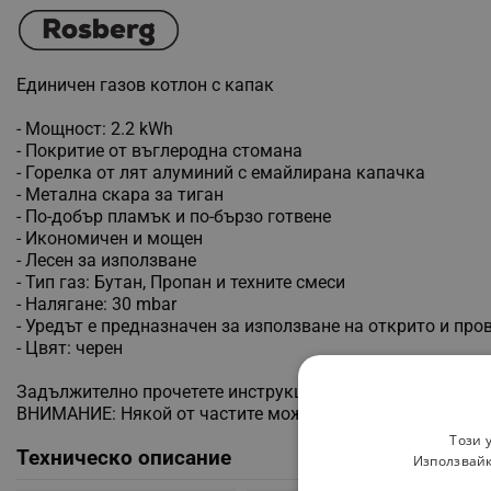
Единичен газов котлон с капак
- Мощност: 2.2 kWh
- Покритие от въглеродна стомана
- Горелка от лят алуминий с емайлирана капачка
- Метална скара за тиган
- По-добър пламък и по-бързо готвене
- Икономичен и мощен
- Лесен за използване
- Тип газ: Бутан, Пропан и техните смеси
- Налягане: 30 mbar
- Уредът е предназначен за използване на открито и про
- Цвят: черен
Задължително прочетете инструкциите преди да изпозлв
ВНИМАНИЕ: Някой от частите може да са горещи! Съхран
Този 
Техническо описание
Използвайк