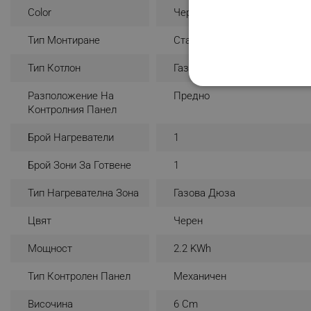
Color
Черен
Тип Монтиране
Стандартно
Тип Котлон
Газов
СТРОГО НЕОБХО
Разположение На
Предно
Контролния Панел
НЕКЛАСИФИЦИР
Брой Нагреватели
1
Брой Зони За Готвене
1
Строго н
Тип Нагревателна Зона
Газова Дюза
Строго необходимите биск
акаунта. Уебсайтът не мо
Цвят
Черен
Име
Мощност
2.2 KWh
click_code_ps
Тип Контролен Панел
Механичен
_nzm_nosubscribe_92166-
Височина
6 Cm
_nzm_idnl_92166-7699