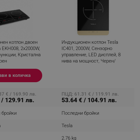
r events which is cancelled
ent to Segmentify servers
 visitor installed
 visitor’s data including
нен котлон двоен
Индукционен котлон Tesla
rship status and
a EKH008, 2x2000W,
IC401, 2000W, Сензорно
функции, Кристална
управление, LED дисплей, 8
рен
нива на мощност, Черен/
Златист
ави в количка
7 € / 169.90 лв.
ПЦД: 61.31 € / 119.91 лв.
 / 129.91 лв.
53.64 € / 104.91 лв.
 бройки
Последни бройки
a
Tesla
2.76 kg