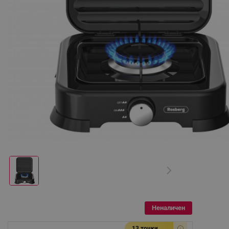
Неналичен
13 точки