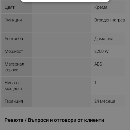
СТРОГО НЕОБХОДИМО
Цвят
Крема
ЕФЕКТИВНОСТ
Функции
Вграден нагреват
ТАРГЕТИРАНЕ
ФУНКЦИОНАЛНОСТ
Употреба
Домашна
НЕКЛАСИФИЦИРАНИ
Мощност
2200 W
Материал
ABS
корпус
Строго необходимо
Ефективност
Нива на
1
Таргетиране
Функционалност
мощност
Некласифицирани
Гаранция
24 месеца
Строго необходимите бисквитки позволяват
основната функционалност на уебсайта, като
потребителско влизане и управление на
акаунта. Уебсайтът не може да се използва
Ревюта / Въпроси и отговори от клиенти
правилно без строго необходими бисквитки.