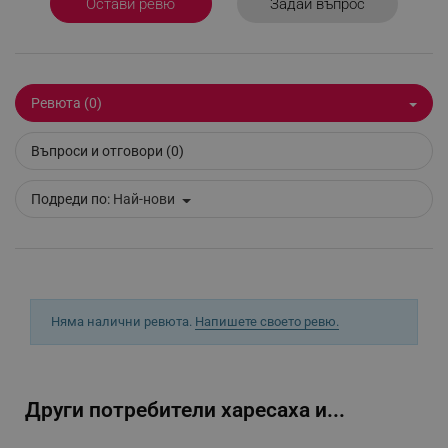
Задай въпрос
Остави ревю
_sgf_test_mode
.alleop.bg
Ревюта (0)
_sgf_tracking
.alleop.bg
Въпроси и отговори (0)
Подреди по:
Най-нови
_sgf_delayed_actions,
.alleop.bg
Няма налични ревюта.
Напишете своето ревю.
_sgf_delayed_campaigns
.alleop.bg
Други потребители харесаха и...