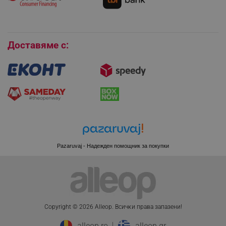
Покупки на изплащане
LaVisitorId_YWxsZW9wLmxhZGVzay5jb20v
.alleop.bg
Бисквитки
LaSID
Quality Unit LLC
www.alleop.bg
Доставяме с:
PHPSESSID
PHP.net
editor.alleop.bg
Pazaruvaj - Надежден помощник за покупки
Copyright © 2026 Alleop. Bcичĸи пpaвa зaпaзeни!
alleop.ro
alleop.gr