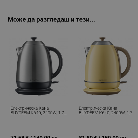
Може да разгледаш и тези...
Електрическа Кана
Електрическа Кана
BUYDEEM K640, 2400W, 1.7
BUYDEEM K640, 2400W, 1.7
Л, Защита От Кипене На
Л, Защита От Кипене На
Сухо, Без BPA, LED, Инокс
Сухо, Без BPA, LED, Жълт
71.58 € / 140.00 лв.
81.80 € / 159.99 лв.