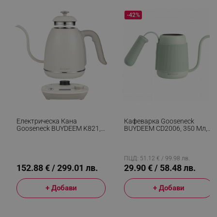
_sgf_npq
.alleop.bg
-42%
_sgf_clicked_banners
.alleop.bg
_sgf_rq
.alleop.bg
Електрическа Кана
Кафеварка Gooseneck
Gooseneck BUYDEEM K821,
BUYDEEM CD2006, 350 Мл,
1000W, 0.8 Л, Поддърждане
Неръждаема Стомана,
На Топло, NTC Сензорна
Зелен
Технология, LCD, Бял
ПЦД: 51.12 € / 99.98 лв.
segmentifyExtension
.alleop.bg
152.88 € / 299.01 лв.
29.90 € / 58.48 лв.
+ Добави
+ Добави
sgfUserUpdateData
.alleop.bg