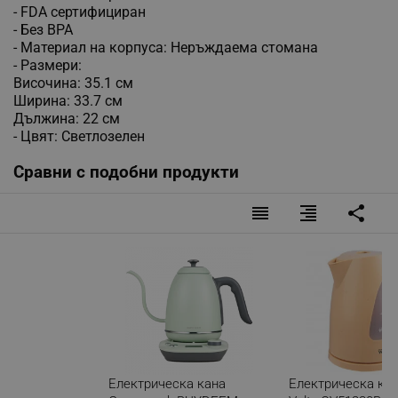
- FDA сертифициран
- Без BPA
- Материал на корпуса: Неръждаема стомана
- Размери:
Височина: 35.1 см
Ширина: 33.7 см
Дължина: 22 см
- Цвят: Светлозелен
Сравни с подобни продукти
reorder
format_align_right
share
Електрическа кана
Електрическа кана