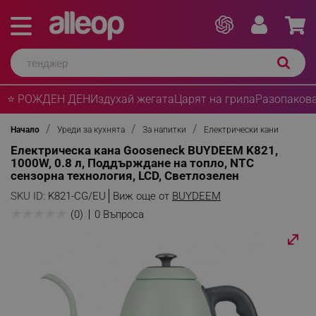
⭐ РОЖДЕН ДЕН
Издухай жегата
Царят на грила
Разопакова
Начало
Уреди за кухнята
За напитки
Електрически кани
Електрическа кана Gooseneck BUYDEEM K821,
1000W, 0.8 л, Поддърждане на топло, NTC
сензорна технология, LCD, Светлозелен
SKU ID:
K821-CG/EU
Виж още от
BUYDEEM
★
★
★
★
★
(0)
0 Въпроса