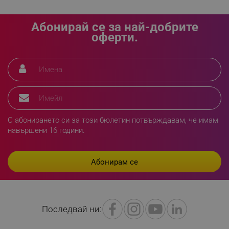
Абонирай се за най-добрите
оферти.
rlv_h_fbp
.alleop.bg
rlv_
.alleop.bg
rlv_mode
.alleop.bg
rlv_p
.alleop.bg
С абонирането си за този бюлетин потвърждавам, че имам
rlv_g
.alleop.bg
навършени 16 години.
rlv_s
.alleop.bg
rlv_iv
.alleop.bg
rlv_e_pt
.alleop.bg
rlv_e
.alleop.bg
rlv_h_profile
.alleop.bg
Последвай ни:
rlv_h_cart
.alleop.bg
rlv_h_wish
.alleop.bg