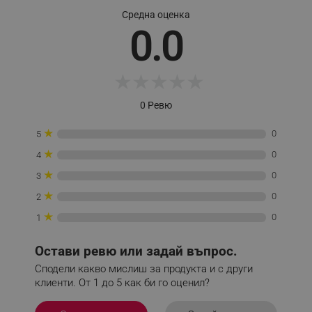
Provider /
Име
Домейн
Средна оценка
0.0
click_code_ps
.alleop.bg
_nzm_nosubscribe_92166-7699
.alleop.bg
_nzm_idnl_92166-7699
.alleop.bg
★
★
★
★
★
_nzm_noid_92166-7699
.alleop.bg
0 Ревю
_nzm_id_92166-7699
.alleop.bg
★
0
_sgf_user_id
.alleop.bg
5
★
0
4
★
0
3
★
0
2
_sgf_session_id
.alleop.bg
★
0
1
Остави ревю или задай въпрос.
_sgf_push_permission_asked
.alleop.bg
Сподели какво мислиш за продукта и с други
Google Privacy Policy
клиенти. От 1 до 5 как би го оценил?