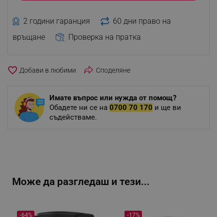
2 години гаранция
60 дни право на
връщане
Проверка на пратка
favorite_border
Споделяне
Имате въпрос или нужда от помощ?
Обадете ни се на
0700 70 170
и ще ви
съдействаме.
Може да разгледаш и тези...
-64%
-17%