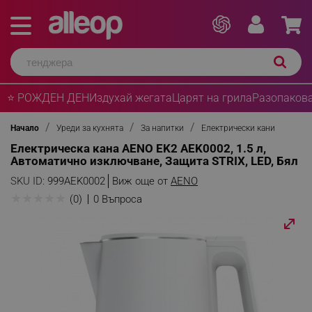
⭐ РОЖДЕН ДЕН
Издухай жегата
Царят на грила
Разопакова
Начало
Уреди за кухнята
За напитки
Електрически кани
Електрическа кана AENO EK2 AEK0002, 1.5 л,
Автоматично изключване, Защита STRIX, LED, Бял
SKU ID:
999AEK0002
Виж още от
AENO
★
★
★
★
★
(0)
0 Въпроса