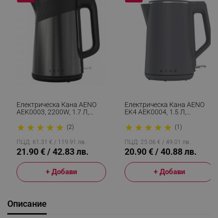
Електрическа Кана AENO
Електрическа Кана AENO
AEK0003, 2200W, 1.7 Л,
EK4 AEK0004, 1.5 Л,
Защита STRIX, Двойни
Автоматично Изключване,
★
★
★
★
★
★
★
★
★
★
Стени, Защита От
Защита STRIX, LED
(2)
(1)
Прегряване, Графит/черен
Индикация, Черен
ПЦД: 61.31 € / 119.91 лв.
ПЦД: 25.06 € / 49.01 лв.
21.90 € / 42.83 лв.
20.90 € / 40.88 лв.
+ Добави
+ Добави
Описание