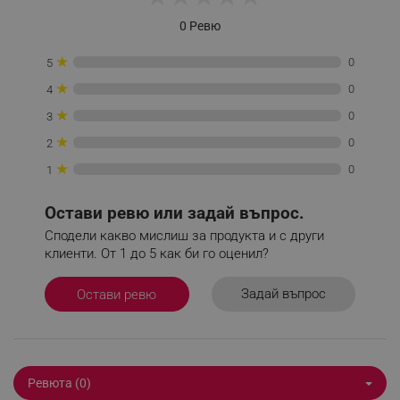
посока
0 Ревю
_sgf_tracking
.alleop.bg
★
0
5
★
0
4
★
0
3
★
0
2
★
0
1
_sgf_delayed_actions,
.alleop.bg
Остави ревю или задай въпрос.
Сподели какво мислиш за продукта и с други
клиенти. От 1 до 5 как би го оценил?
_sgf_delayed_campaigns
.alleop.bg
Задай въпрос
Остави ревю
_sgf_npq
.alleop.bg
Ревюта (0)