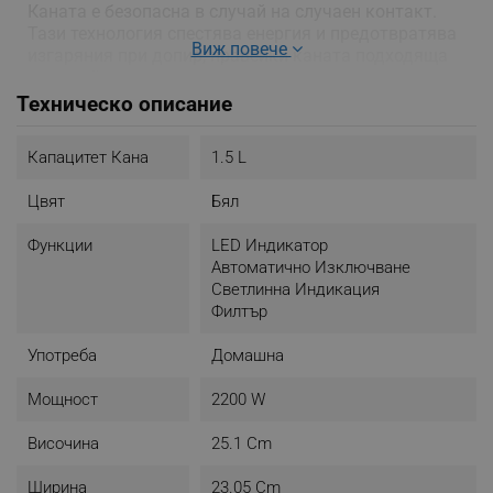
Каната е безопасна в случай на случаен контакт.
Тази технология спестява енергия и предотвратява
Виж повече
изгаряния при допир, правейки каната подходяща
за семейства с деца.
Техническо описание
Капацитет Кана
1.5 L
Цвят
Бял
Функции
LED Индикатор
Автоматично Изключване
Светлинна Индикация
Филтър
Употреба
Домашна
Мощност
2200 W
Височина
25.1 Cm
Ширина
23.05 Cm