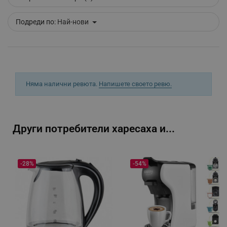
Подреди по:
Най-нови
_sgf_delayed_campaigns
.alleop.bg
_sgf_npq
.alleop.bg
Няма налични ревюта.
Напишете своето ревю.
_sgf_clicked_banners
.alleop.bg
Други потребители харесаха и...
-28%
-54%
_sgf_rq
.alleop.bg