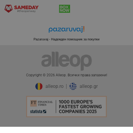
Pazaruvaj - Надежден помощник за покупки
Copyright © 2026 Alleop. Bcичĸи пpaвa зaпaзeни!
alleop.ro
alleop.gr
CookieScriptConsent
CookieScript
.alleop.bg