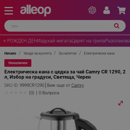
⭐ РОЖДЕН ДЕН
Издухай жегата
Царят на грила
Разопакова
Начало
Уреди за кухнята
За напитки
Електрически кани
Неналичен
Електрическа кана с цедка за чай Camry CR 1290, 2
л, Избор на градуси, Светеща, Черен
SKU ID:
9999CR1290
Виж още от
Camry
★
★
★
★
★
(0)
0 Въпроса