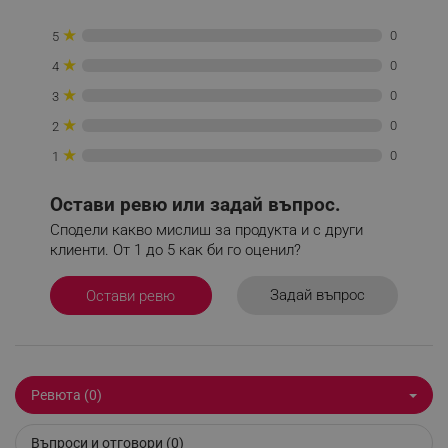
★
0
5
_sgf_push_permission_asked
.alleop.bg
★
0
4
★
0
Google Privacy Policy
3
★
0
2
★
0
1
_sgf_test_mode
.alleop.bg
Остави ревю или задай въпрос.
Сподели какво мислиш за продукта и с други
клиенти. От 1 до 5 как би го оценил?
_sgf_tracking
.alleop.bg
Задай въпрос
Остави ревю
Ревюта (0)
_sgf_delayed_actions,
.alleop.bg
Въпроси и отговори (0)