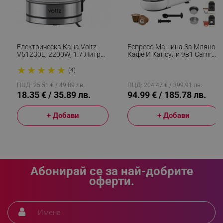
segmentifyExtension
.alleop.bg
Електрическа Кана Voltz
Еспресо Машина За Мляно
V51230E, 2200W, 1.7 Литра
Кафе И Капсули 9в1 Camry
,Стъклена, Светеща, Инокс
CR 4414, 3000W, 19 Bar,
sgfUserUpdateData
.alleop.bg
★
★
★
★
★
Черен/бял
(4)
ПЦД: 25.51 € / 49.89 лв.
ПЦД: 204.47 € / 399.91 лв.
18.35 € / 35.89 лв.
94.99 € / 185.78 лв.
+ Добави
+ Добави
rlv_h_fbp
.alleop.bg
rlv_
.alleop.bg
rlv_mode
.alleop.bg
Абонирай се за най-добрите
rlv_p
.alleop.bg
оферти.
rlv_g
.alleop.bg
rlv_s
.alleop.bg
rlv_iv
.alleop.bg