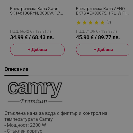
Електрическа Кана Swan
Електрическа Кана AENO
SK14610GRYN, 3000W, 1.7L,
EK7S AEK0007S, 1.7L, WiFi,
Неръждаема Стомана,
Защита STRIX, LED Дисплей,
★
★
★
★
★
Миещ Се Филтър, Сив
Touch Screen, Черен
(7)
ПЦД: 66.42 € / 129.91 лв.
ПЦД: 71.06 € / 138.98 лв.
34.99 € / 68.43 лв.
45.90 € / 89.77 лв.
+ Добави
+ Добави
Описание
Стъклена кана за вода с филтър и контрол на
температурата Camry
- Мощност: 2200 W
- Стъклен корпус