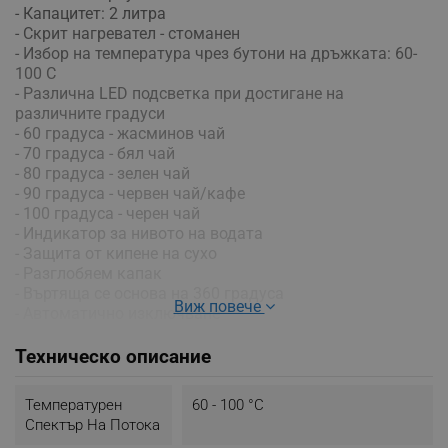
- Капацитет: 2 литра
- Скрит нагревател - стоманен
- Избор на температура чрез бутони на дръжката: 60-
100 C
- Различна LED подсветка при достигане на
различните градуси
- 60 градуса - жасминов чай
- 70 градуса - бял чай
- 80 градуса - зелен чай
- 90 градуса - червен чай/кафе
- 100 градуса - черен чай
- Индикатор за нивото на водата
- Защита от кипене на сухо
- Разглобяем капак
- Въртяща се основа на 360 градуса
Виж повече
- Автоматично изключване
- Размери на продукта: 25х22х16.5 см
- Честота: 50/60 Hz
Техническо описание
- Напрежение: 220 - 240 V
Температурен
60 - 100 °C
Спектър На Потока