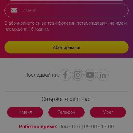
rlv_e_pt
.alleop.bg
rlv_e
.alleop.bg
С абонирането си за този бюлетин потвърждавам, че имам
rlv_h_profile
.alleop.bg
навършени 16 години.
rlv_h_cart
.alleop.bg
rlv_h_wish
.alleop.bg
rlv_impersonate_p
.alleop.bg
rlv_endpoint
.alleop.bg
rlv_hashes
.alleop.bg
Последвай ни:
rlv_first_session
.alleop.bg
rlv_rid
.alleop.bg
rlv_rpid
.alleop.bg
Свържете се с нас:
rlv_rpos
.alleop.bg
rlv_bid
.alleop.bg
Имейл
Телефон
Viber
rlv_odid
.alleop.bg
Работно време:
Пон - Пет | 09:00 - 17:00
_twoAttr
.alleop.bg