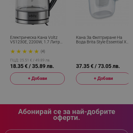
segmentifyExtension
.alleop.bg
Електрическа Кана Voltz
Кана За Филтриране На
V51230E, 2200W, 1.7 Литра
Вода Brita Style Essential XL,
sgfUserUpdateData
.alleop.bg
,Стъклена, Светеща, Инокс
2.3 Литра, LED Индикатор,
★
★
★
★
★
Филтър Maxtra Pro, Бял
(4)
ПЦД: 25.51 € / 49.89 лв.
18.35 € / 35.89 лв.
37.35 € / 73.05 лв.
+ Добави
+ Добави
rlv_h_fbp
.alleop.bg
rlv_
.alleop.bg
rlv_mode
.alleop.bg
rlv_p
.alleop.bg
Абонирай се за най-добрите
оферти.
rlv_g
.alleop.bg
rlv_s
.alleop.bg