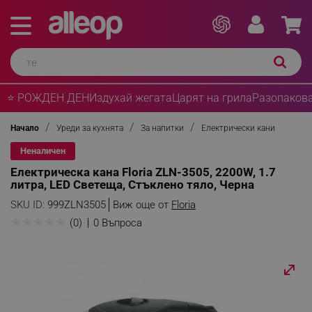
⭐ РОЖДЕН ДЕН
Издухай жегата
Царят на грила
Разопакова
Начало
Уреди за кухнята
За напитки
Електрически кани
Неналичен
Електрическа кана Floria ZLN-3505, 2200W, 1.7
литра, LED Светеща, Стъклено тяло, Черна
SKU ID:
999ZLN3505
Виж още от
Floria
★
★
★
★
★
(0)
0 Въпроса