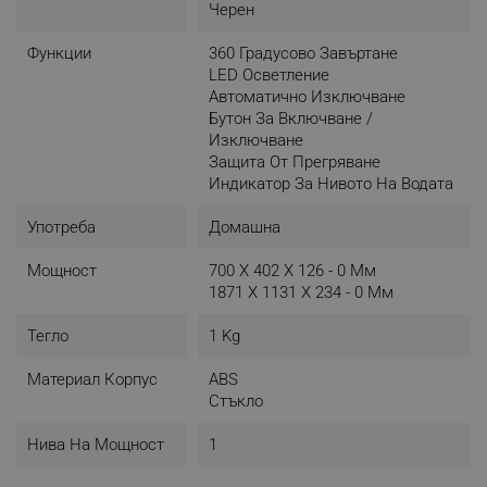
употреба
Черен
- Мощност: 2200 W
Функции
360 Градусово Завъртане
LED Осветление
Автоматично Изключване
Бутон За Включване /
Изключване
Защита От Прегряване
Индикатор За Нивото На Водата
Употреба
Домашна
Мощност
700 X 402 X 126 - 0 Мм
1871 X 1131 X 234 - 0 Мм
Тегло
1 Kg
Материал Корпус
ABS
Стъкло
Нива На Мощност
1