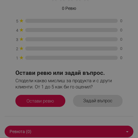
_sgf_session_id
.alleop.bg
0 Ревю
★
0
5
_sgf_push_permission_asked
.alleop.bg
★
0
4
Google Privacy Policy
★
0
3
★
0
2
_sgf_test_mode
.alleop.bg
★
0
1
Остави ревю или задай въпрос.
Сподели какво мислиш за продукта и с други
_sgf_tracking
.alleop.bg
клиенти. От 1 до 5 как би го оценил?
Задай въпрос
Остави ревю
_sgf_delayed_actions,
.alleop.bg
Ревюта (0)