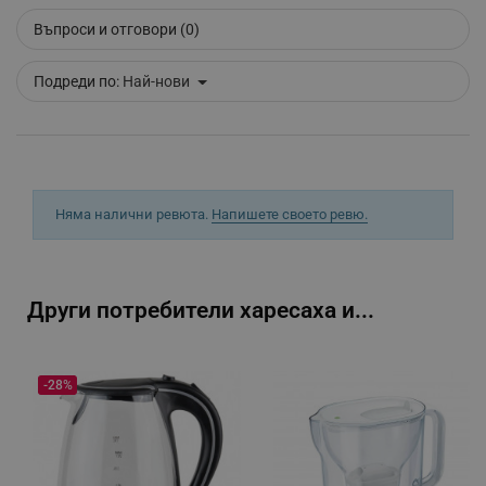
Въпроси и отговори (0)
_sgf_delayed_campaigns
.alleop.bg
Подреди по:
Най-нови
_sgf_npq
.alleop.bg
Няма налични ревюта.
Напишете своето ревю.
_sgf_clicked_banners
.alleop.bg
Други потребители харесаха и...
_sgf_rq
.alleop.bg
-28%