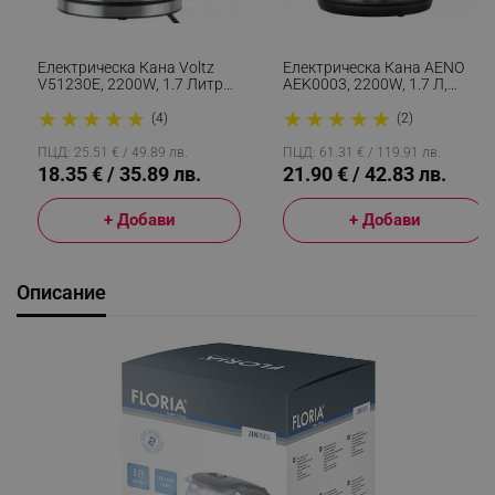
Електрическа Кана Voltz
Електрическа Кана AENO
V51230E, 2200W, 1.7 Литра
AEK0003, 2200W, 1.7 Л,
,Стъклена, Светеща, Инокс
Защита STRIX, Двойни
★
★
★
★
★
★
★
★
★
★
Стени, Защита От
(4)
(2)
Прегряване, Графит/черен
ПЦД: 25.51 € / 49.89 лв.
ПЦД: 61.31 € / 119.91 лв.
18.35 € / 35.89 лв.
21.90 € / 42.83 лв.
+ Добави
+ Добави
Описание