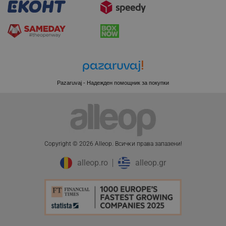
Pazaruvaj - Надежден помощник за покупки
Copyright © 2026 Alleop. Bcичĸи пpaвa зaпaзeни!
alleop.ro
alleop.gr
CookieScriptConsent
CookieScript
.alleop.bg