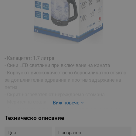
- Капацитет: 1.7 литра
- Сини LED светлини при включване на каната
- Корпус от висококачествено боросиликатно стъкло
за допълнителна здравина и против задържане на
петна
- Скрит нагревател от неръждаема стомана
- Мерителна скала
Виж повече
- Автоматично изключване при кипване на водата
- Бутон за Вкл./Изкл
Техническо описание
- Защита против напълно извиране на водата
- Въртяща се на 360° основа за удобство и лесна
Цвят
Прозрачен