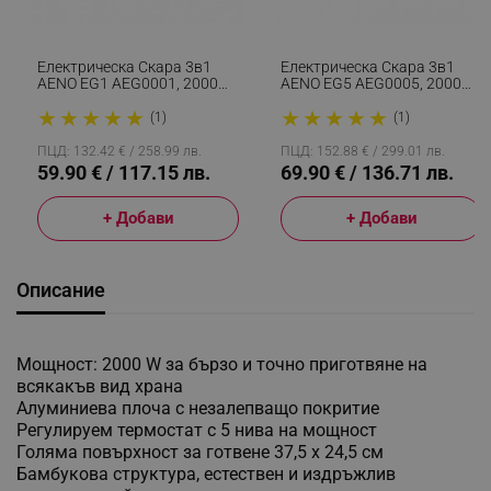
Електрическа Скара 3в1
Електрическа Скара 3в1
AENO EG1 AEG0001, 2000W,
AENO EG5 AEG0005, 2000W,
LED Дисплей, 180
LED Дисплей, 6
★
★
★
★
★
★
★
★
★
★
Градусово Разгъване,
Автоматични Програми,
(1)
(1)
Таймер, Незалепващо
180 Градусово Разгъване,
Покритие, Инокс
Инокс
ПЦД: 132.42 € / 258.99 лв.
ПЦД: 152.88 € / 299.01 лв.
59.90 € / 117.15 лв.
69.90 € / 136.71 лв.
+ Добави
+ Добави
Описание
Мощност: 2000 W за бързо и точно приготвяне на
всякакъв вид храна
Алуминиева плоча с незалепващо покритие
Регулируем термостат с 5 нива на мощност
Голяма повърхност за готвене 37,5 х 24,5 см
Бамбукова структура, естествен и издръжлив