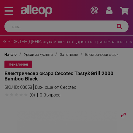
⭐ РОЖДЕН ДЕН
Издухай жегата
Царят на грила
Разопакова
Начало
Уреди за кухнята
За готвене
Електрически скари
Неналичен
Електрическа скара Cecotec Tasty&Grill 2000
Bamboo Black
SKU ID:
03058
Виж още от
Cecotec
★
★
★
★
★
(0)
0 Въпроса