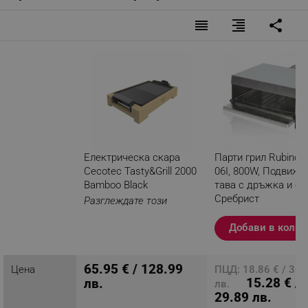
reorder
format_align_right
share
Електрическа скара
Парти грил Rubino 
Cecotec Tasty&Grill 2000
06I, 800W, Подвижн
Bamboo Black
тава с дръжка и ск
Сребрист
Разглеждате този
продукт
Добави в колич
65.95 € / 128.99
Цена
ПЦД: 18.86 € / 36.
15.28 € /
лв.
лв.
29.89 лв.