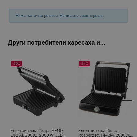
Няма налични ревюта.
Напишете своето ревю.
_sgf_npq
.alleop.bg
Други потребители харесаха и...
_sgf_clicked_banners
.alleop.bg
-50%
-22%
_sgf_rq
.alleop.bg
Електрическа Скара AENO
Електрическа Скара
segmentifyExtension
.alleop.bg
EG2 AEG0002, 2000 W, LED
Rosberg R51442M, 2000W,