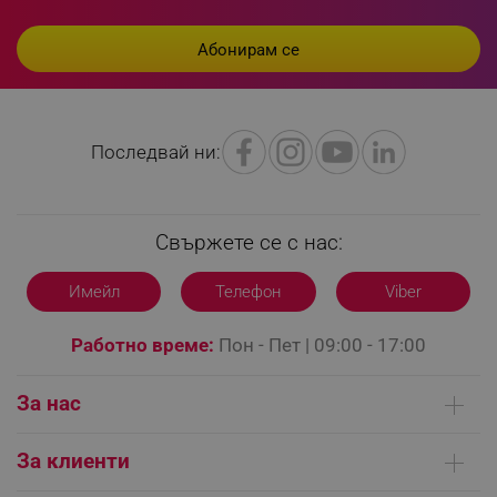
rlv_h_profile
.alleop.bg
rlv_h_cart
.alleop.bg
rlv_h_wish
.alleop.bg
rlv_impersonate_p
.alleop.bg
Последвай ни:
rlv_endpoint
.alleop.bg
rlv_hashes
.alleop.bg
rlv_first_session
.alleop.bg
Свържете се с нас:
rlv_rid
.alleop.bg
rlv_rpid
.alleop.bg
Имейл
Телефон
Viber
rlv_rpos
.alleop.bg
Работно време:
Пон - Пет | 09:00 - 17:00
rlv_bid
.alleop.bg
rlv_odid
.alleop.bg
За нас
_twoAttr
.alleop.bg
Кои сме ние
__cf_bm
Cloudflare Inc.
За клиенти
.pazaruvaj.com
Контакти