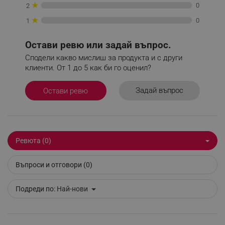
_sgf_push_permission_asked
.alleop.bg
★
0
2
★
Google Privacy Policy
0
1
Остави ревю или задай въпрос.
_sgf_test_mode
.alleop.bg
Сподели какво мислиш за продукта и с други
клиенти. От 1 до 5 как би го оценил?
Задай въпрос
Остави ревю
_sgf_tracking
.alleop.bg
Ревюта (0)
Въпроси и отговори (0)
_sgf_delayed_actions,
.alleop.bg
Подреди по:
Най-нови
_sgf_delayed_campaigns
.alleop.bg