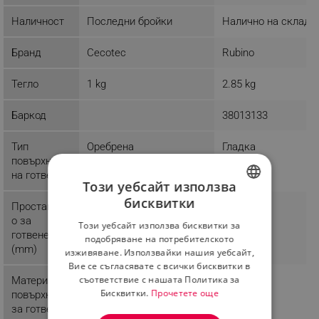
Наличност
Последни бройки
Налично на склад
Бранд
Cecotec
Rubino
Тегло
1 kg
2.85 kg
Баркод
38013133
Тип
Оребрена
Гладка
повърхност
на готвене
Този уебсайт използва
бисквитки
Простанств
BULGARIAN
о за
Този уебсайт използва бисквитки за
ROMANIAN
готвене
подобряване на потребителското
(mm)
изживяване. Използвайки нашия уебсайт,
Вие се съгласявате с всички бисквитки в
съответствие с нашата Политика за
Материал
Алуминий
Бисквитки.
Прочетете още
повърхност
за готвене