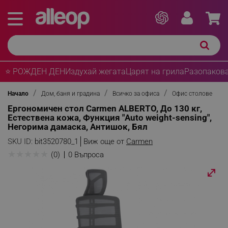
⭐ РОЖДЕН ДЕН
Издухай жегата
Царят на грила
Разопакова
Начало
Дом, баня и градина
Всичко за офиса
Офис столове
Ергономичен стол Carmen ALBERTO, До 130 кг,
Естествена кожа, Функция "Auto weight-sensing",
Негорима дамаска, Антишок, Бял
SKU ID:
bit3520780_1
Виж още от
Carmen
★
★
★
★
★
(0)
0 Въпроса