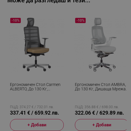
Може да разгледаш и тези...
-10%
-10%
Ергономичен Стол Carmen
Ергономичен Стол AMBRA,
ALBERTO, До 130 Кг,
До 130 Кг, Дишаща Мрежа,
Естествена Кожа, Функция
Негорима Дамаска,
"Auto Weight-Sensing",
Заключваща В Различни
Негорима Дамаска,
Позиции Облегалка,
Антишок, Бежов
Плавно Регулиране, Бял
ПЦД: 374.27 € / 732.01 лв.
ПЦД: 356.88 € / 698.00 лв.
337.41 € / 659.92 лв.
322.06 € / 629.89 лв.
+ Добави
+ Добави