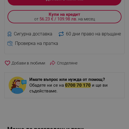
Купи на кредит
56.23 € / 109.98 лв.
от
на месец
Сигурна доставка
60 дни право на връщане
Проверка на пратка
favorite_border
Споделяне
Имате въпрос или нужда от помощ?
Обадете ни се на
0700 70 170
и ще ви
съдействаме.