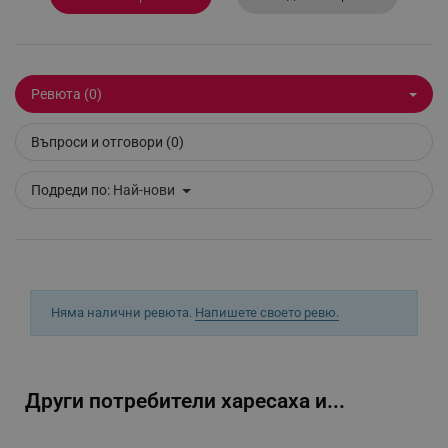
_sgf_session_id
.alleop.bg
Ревюта (0)
_sgf_push_permission_asked
.alleop.bg
Въпроси и отговори (0)
Google Privacy Policy
Подреди по:
Най-нови
_sgf_test_mode
.alleop.bg
Няма налични ревюта.
Напишете своето ревю.
_sgf_tracking
.alleop.bg
Други потребители харесаха и...