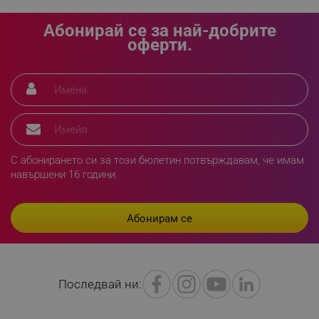
Абонирай се за най-добрите
оферти.
segmentifyExtension
.alleop.bg
sgfUserUpdateData
.alleop.bg
С абонирането си за този бюлетин потвърждавам, че имам
навършени 16 години.
rlv_h_fbp
.alleop.bg
rlv_
.alleop.bg
Последвай ни:
rlv_mode
.alleop.bg
rlv_p
.alleop.bg