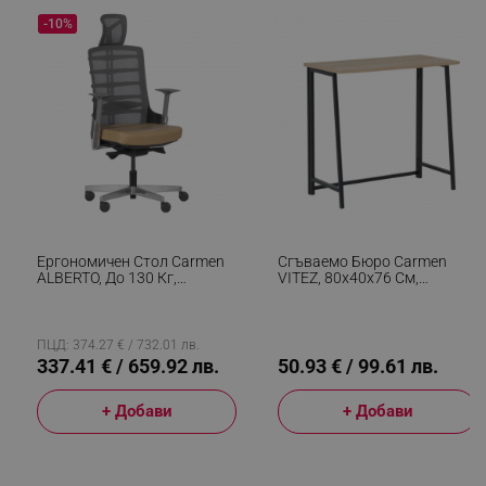
-10%
_sgf_delayed_actions,
.alleop.bg
_sgf_delayed_campaigns
.alleop.bg
_sgf_npq
.alleop.bg
Ергономичен Стол Carmen
Сгъваемо Бюро Carmen
ALBERTO, До 130 Кг,
VITEZ, 80х40х76 См,
Естествена Кожа, Функция
Сонома/дъб
"Auto Weight-Sensing",
Негорима Дамаска,
Антишок, Бежов
ПЦД: 374.27 € / 732.01 лв.
_sgf_clicked_banners
.alleop.bg
337.41 € / 659.92 лв.
50.93 € / 99.61 лв.
+ Добави
+ Добави
_sgf_rq
.alleop.bg