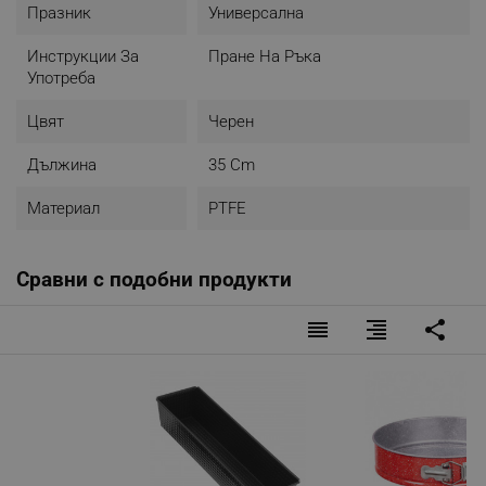
Празник
Универсална
Инструкции За
Пране На Ръка
Употреба
Цвят
Черен
Дължина
35 Cm
Материал
PTFE
Сравни с подобни продукти
reorder
format_align_right
share