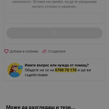
наличност. Остави ни имейл, за да те уведомим
когато отново е наличен.
favorite_border
Споделяне
Имате въпрос или нужда от помощ?
Обадете ни се на
0700 70 170
и ще ви
съдействаме.
Може да разгледаш и тези...