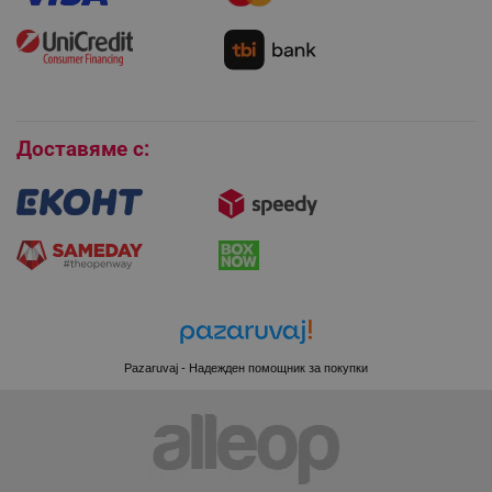
Монтаж на климатици
Как да се абонирам за имейл бюлетина?
Условия за връщане
LaVisitorId_YWxsZW9wLmxhZGVzay5jb20v
.alleop.bg
Покупки на изплащане
LaSID
Quality Unit LLC
www.alleop.bg
Бисквитки
Доставяме с:
PHPSESSID
PHP.net
editor.alleop.bg
Pazaruvaj - Надежден помощник за покупки