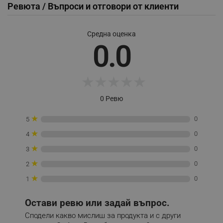
Ревюта / Въпроси и отговори от клиенти
Provider /
Име
Домейн
Средна оценка
click_code_ps
.alleop.bg
0.0
_nzm_nosubscribe_92166-7699
.alleop.bg
_nzm_idnl_92166-7699
.alleop.bg
★
★
★
★
★
_nzm_noid_92166-7699
.alleop.bg
_nzm_id_92166-7699
.alleop.bg
0 Ревю
_sgf_user_id
.alleop.bg
★
0
5
★
0
4
★
0
3
_sgf_session_id
.alleop.bg
★
0
2
★
0
1
_sgf_push_permission_asked
.alleop.bg
Остави ревю или задай въпрос.
Google Privacy Policy
Сподели какво мислиш за продукта и с други