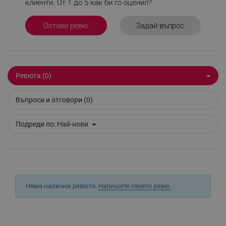
клиенти. От 1 до 5 как би го оценил?
_sgf_test_mode
.alleop.bg
Задай въпрос
Остави ревю
_sgf_tracking
.alleop.bg
Ревюта (0)
Въпроси и отговори (0)
Подреди по:
Най-нови
_sgf_delayed_actions,
.alleop.bg
Няма налични ревюта.
Напишете своето ревю.
_sgf_delayed_campaigns
.alleop.bg