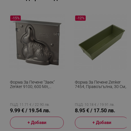
-15%
-12%
Форма За Печене "Заек"
Форма За Печене Zenker
Zenker 9100, 600 Мл,
7454, Правоъгълна, 30 См,
Тефлон, Черен
ILAG Maximizing Green
Покритие, 180C, Зелен
ПЦД: 11.71 € / 22.90 лв.
ПЦД: 10.18 € / 19.91 лв.
9.99 € / 19.54 лв.
8.95 € / 17.50 лв.
+ Добави
+ Добави