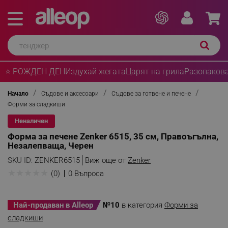
⭐ РОЖДЕН ДЕН
Издухай жегата
Царят на грила
Разопакова
Начало
Съдове и аксесоари
Съдове за готвене и печене
Форми за сладкиши
Неналичен
Форма за печене Zenker 6515, 35 см, Правоъгълна,
Незалепваща, Черен
SKU ID:
ZENKER6515
Виж още от
Zenker
★
★
★
★
★
(0)
0 Въпроса
Най-продаван в Alleop
№10
в категория
Форми за
сладкиши