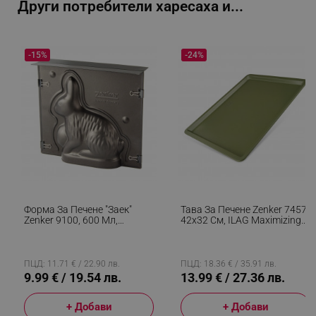
Други потребители харесаха и...
_sgf_npq
.alleop.bg
-15%
-24%
_sgf_clicked_banners
.alleop.bg
_sgf_rq
.alleop.bg
Форма За Печене "Заек"
Тава За Печене Zenker 7457,
Zenker 9100, 600 Мл,
42x32 См, ILAG Maximizing
Тефлон, Черен
Green Покритие, До 180C,
Зелен
segmentifyExtension
.alleop.bg
ПЦД: 11.71 € / 22.90 лв.
ПЦД: 18.36 € / 35.91 лв.
9.99 € / 19.54 лв.
13.99 € / 27.36 лв.
+ Добави
+ Добави