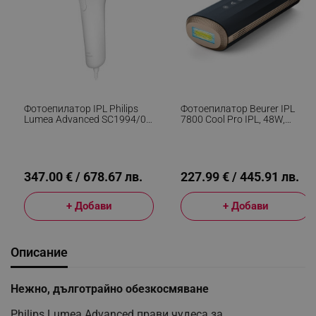
Фотоепилатор IPL Philips
Фотоепилатор Beurer IPL
Lumea Advanced SC1994/00,
7800 Cool Pro IPL, 48W,
250 000 Импулса, Сензор За
1000000 Импулса, 5 Нива,
Цвят На Кожата, UV
3.8 См2, IPL, Auto Flash, UV
Филтър, Бял/розов
Филтър, Черен
347.00 € / 678.67 лв.
227.99 € / 445.91 лв.
+ Добави
+ Добави
Описание
Нежно, дълготрайно обезкосмяване
Philips Lumea Advanced прави чудеса за