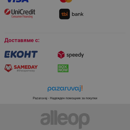
Монтаж на климатици
Как да се абонирам за имейл бюлетина?
Условия за връщане
Покупки на изплащане
Бисквитки
Доставяме с:
CookieScriptConsent
CookieScript
.alleop.bg
Pazaruvaj - Надежден помощник за покупки
XSRF-TOKEN
promo.alleop.bg