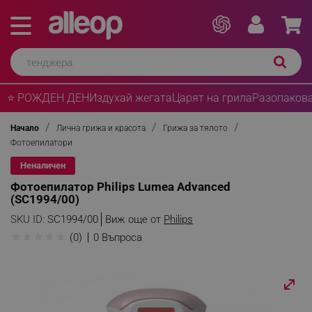
⭐ РОЖДЕН ДЕН
Издухай жегата
Царят на грила
Разопакова
Начало
Лична грижа и красота
Грижа за тялото
Фотоепилатори
Неналичен
Фотоепилатор Philips Lumea Advanced
(SC1994/00)
SKU ID:
SC1994/00
Виж още от
Philips
★
★
★
★
★
(0)
0 Въпроса