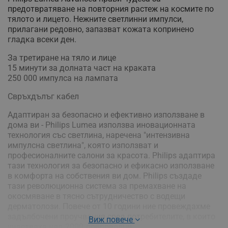
предотвратяване на повторния растеж на космите по
тялото и лицето. Нежните светлинни импулси,
прилагани редовно, запазват кожата копринено
гладка всеки ден.
За третиране на тяло и лице
15 минути за долната част на краката
250 000 импулса на лампата
Свръхдълъг кабел
Адаптиран за безопасно и ефективно използване в
дома ви - Philips Lumea използва иновационната
технология със светлина, наречена "интензивна
импулсна светлина", която използват и
професионалните салони за красота. Philips адаптира
тази технология за безопасно и ефикасно използване
в комфорта на собствения ви дом. Philips създаде
тази революционна система за премахване на
окосмяване в тясно сътрудничество с водещи
дерматолози. Повече от 10 години ние провеждахме
задълбочени проучвания сред потребителите, в които
Виж повече
участваха над 2000 доброволци.