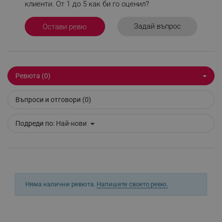
клиенти. От 1 до 5 как би го оценил?
приложение.
_sgf_npq
.alleop.bg
Пет регулируеми настройки за интензивност на
Задай въпрос
Остави ревю
светлината - Philips Lumea има 5 регулируеми
настройки за интензивност на светлината, за да
гарантира нежно, но ефикасно третиране. Ако уредът
_sgf_clicked_banners
.alleop.bg
се използва правилно, процедурите с Philips Lumea са
безопасни и нежни дори върху чувствителна кожа и в
Ревюта (0)
чувствителните места на тялото.
Въпроси и отговори (0)
_sgf_rq
.alleop.bg
Подреди по:
Най-нови
segmentifyExtension
.alleop.bg
Няма налични ревюта.
Напишете своето ревю.