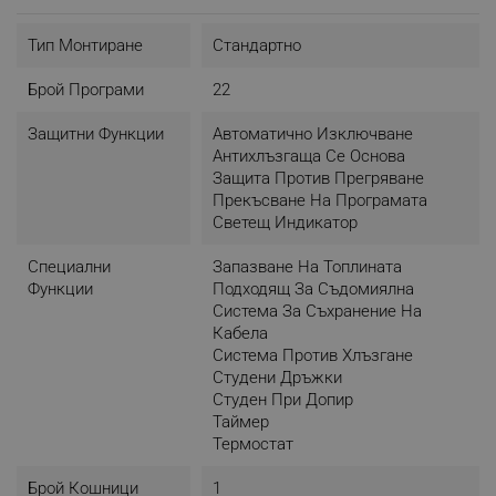
Приложението
HomeID
свързва вашия Airfryer
Combi, осигурявайки вдъхновение и насоки за
Тип Монтиране
Стандартно
перфектни резултати, като същевременно ви
спестява време.
Брой Програми
22
Защитни Функции
Автоматично Изключване
Антихлъзгаща Се Основа
Защита Против Прегряване
Прекъсване На Програмата
Светещ Индикатор
Специални
Запазване На Топлината
Функции
Подходящ За Съдомиялна
Система За Съхранение На
Кабела
Система Против Хлъзгане
Студени Дръжки
Студен При Допир
Таймер
Термостат
Брой Кошници
1