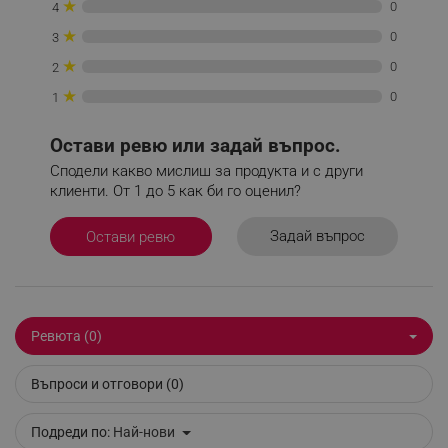
★
0
4
★
0
3
★
0
2
_sgf_rq
.alleop.bg
★
0
1
Остави ревю или задай въпрос.
Сподели какво мислиш за продукта и с други
клиенти. От 1 до 5 как би го оценил?
segmentifyExtension
.alleop.bg
Задай въпрос
Остави ревю
sgfUserUpdateData
.alleop.bg
Ревюта (0)
До 99% по-малко мазнина
Въпроси и отговори (0)
Успокояващо и здравословно: ястията ви се
приготвят точно както ви харесва с до
99%
по-
Подреди по:
Най-нови
малко добавена мазнина. Насладете се на