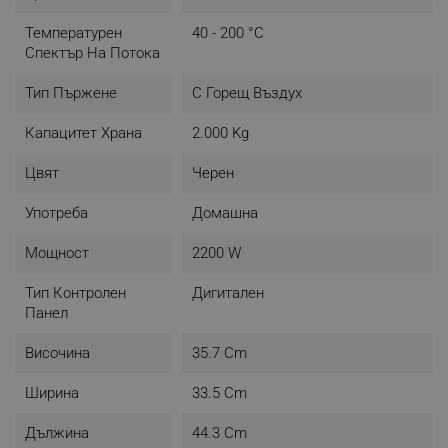
Температурен
40 - 200 °C
Спектър На Потока
Здравословни ястия
Тип Пържене
С Горещ Въздух
Готвене под ръководство: свържете вашия Airfryer
Combi с приложението
HomeID
и създавайте вкусни
Капацитет Храна
2.000 Kg
ястия без стрес. С избор от глобални рецепти и
стъпкови напътствия,
HomeID
ви води през процеса,
Цвят
Черен
а също така можете да качвате и ваши любими
рецепти.
Употреба
Домашна
Мощност
2200 W
Тип Контролен
Дигитален
Панел
Височина
35.7 Cm
Ширина
33.5 Cm
Дължина
44.3 Cm