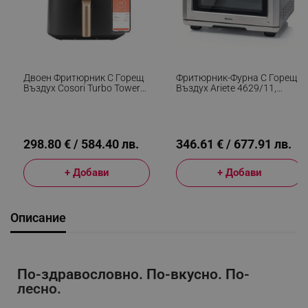
Двоен Фритюрник С Горещ
Фритюрник-Фурна С Горещ
Въздух Cosori Turbo Tower
Въздух Ariete 4629/11,
Pro CAF-DC123S, 2630W,
1700W, 25 Л, 15 Програми,
10.8 Л, 30-230C, 7
До 230C, Дигитален
Програми,
Дисплей, Въртяща Се
Синхронизиране, Смарт,
Кошница, Инокс
Черен/шампанско
298.80 € / 584.40 лв.
346.61 € / 677.91 лв.
+ Добави
+ Добави
Описание
По-здравословно. По-вкусно. По-
лесно.