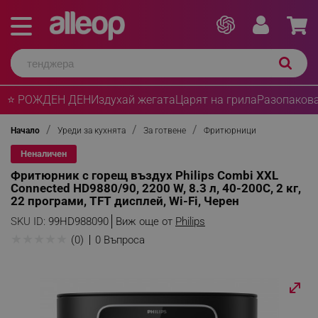
⭐ РОЖДЕН ДЕН
Издухай жегата
Царят на грила
Разопакова
Начало
Уреди за кухнята
За готвене
Фритюрници
Неналичен
Фритюрник с горещ въздух Philips Combi XXL
Connected HD9880/90, 2200 W, 8.3 л, 40-200C, 2 кг,
22 програми, TFT дисплей, Wi-Fi, Черен
SKU ID:
99HD988090
Виж още от
Philips
★
★
★
★
★
(0)
0 Въпроса