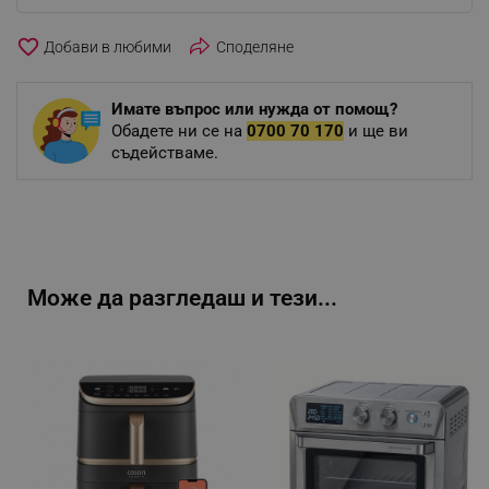
favorite_border
Споделяне
Имате въпрос или нужда от помощ?
Обадете ни се на
0700 70 170
и ще ви
съдействаме.
Може да разгледаш и тези...