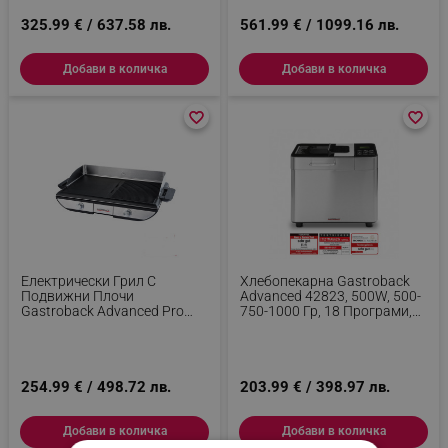
325.99 € / 637.58 лв.
561.99 € / 1099.16 лв.
Добави в количка
Добави в количка
favorite_border
favorite_border
favorite_border
favorite_border
Електрически Грил С
Хлебопекарна Gastroback
Подвижни Плочи
Advanced 42823, 500W, 500-
Gastroback Advanced Pro
750-1000 Гр, 18 Програми,
42523, 2300W, 50х30 См, 90-
Керамичен Съд Без PFOA И
240°C, Гладка/оребрена,
PTFE, 7 Вида Хляб, Функция
Незалепваща, Тава За
За Сладолед, Инокс/черен
Мазнина, Черен/инокс
254.99 € / 498.72 лв.
203.99 € / 398.97 лв.
Добави в количка
Добави в количка