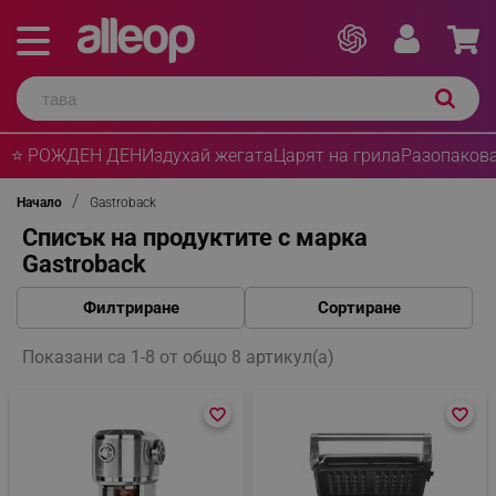
⭐ РОЖДЕН ДЕН
Издухай жегата
Царят на грила
Разопакова
Начало
Gastroback
Списък на продуктите с марка
Gastroback
Филтриране
Сортиране
Показани са 1-8 от общо 8 артикул(а)
favorite_border
favorite_border
favorite_border
favorite_border