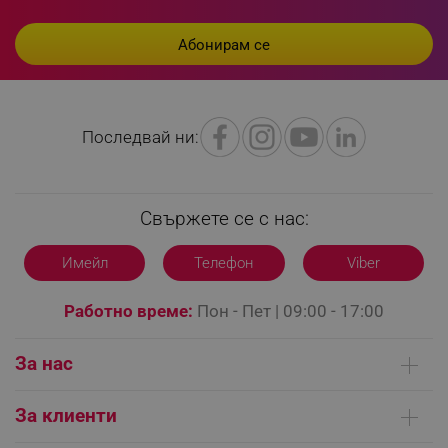
_nzm_id_92166-7699
.alleop.bg
_sgf_user_id
.alleop.bg
Последвай ни:
_sgf_session_id
.alleop.bg
Свържете се с нас:
_sgf_push_permission_asked
.alleop.bg
Имейл
Телефон
Viber
Google Privacy Policy
Работно време:
Пон - Пет | 09:00 - 17:00
_sgf_test_mode
.alleop.bg
За нас
Кои сме ние
За клиенти
_sgf_tracking
.alleop.bg
Контакти