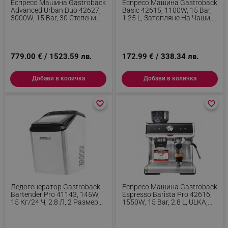
Еспресо Машина Gastroback
Еспресо Машина Gastroback
Advanced Urban Duo 42627,
Basic 42615, 1100W, 15 Bar,
3000W, 15 Bar, 30 Степени
1.25 L, Затопляне На Чаши,
На Смилане, Dual
Подвижни Части, Порт-
Thermoblock, Pre-Brew,
Филтър, Черен
Манометър, Черен
779.00 € / 1523.59 лв.
172.99 € / 338.34 лв.
Добави в количка
Добави в количка
favorite_border
favorite_border
favorite_border
favorite_border
Ледогенератор Gastroback
Еспресо Машина Gastroback
Bartender Pro 41143, 145W,
Espresso Barista Pro 42616,
15 Кг/24 Ч, 2.8 Л, 2 Размера,
1550W, 15 Bar, 2.8 L, ULKA,
R600a, LED, Без CFC, Инокс/
PID, 30 Степени На Смилане,
Черен
Инокс