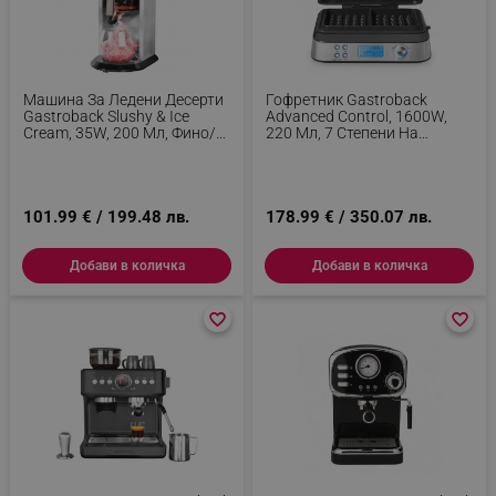
Машина За Ледени Десерти
Гофретник Gastroback
Gastroback Slushy & Ice
Advanced Control, 1600W,
Cream, 35W, 200 Мл, Фино/
220 Мл, 7 Степени На
Грубо, 4 Форми, Инокс
Изпичане, Двойни
Нагреватели, Дълбоки
Плочи, Таймер, Защита От
Преливане, Сребрист
101.99 € / 199.48 лв.
178.99 € / 350.07 лв.
Добави в количка
Добави в количка
favorite_border
favorite_border
favorite_border
favorite_border