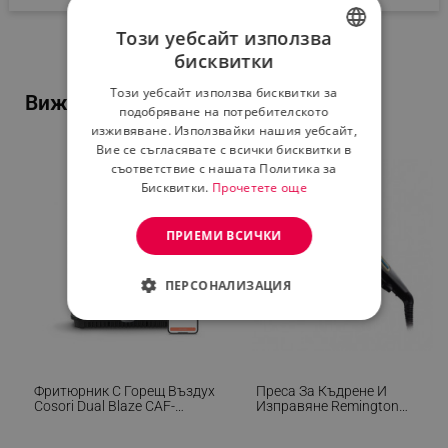
Този уебсайт използва
бисквитки
BULGARIAN
Този уебсайт използва бисквитки за
Виж и тези популярни продукти...
ROMANIAN
подобряване на потребителското
изживяване. Използвайки нашия уебсайт,
Вие се съгласявате с всички бисквитки в
съответствие с нашата Политика за
-46%
Бисквитки.
Прочетете още
ПРИЕМИ ВСИЧКИ
ПЕРСОНАЛИЗАЦИЯ
СТРОГО НЕОБХОДИМО
ЕФЕКТИВНОСТ
Фритюрник С Горещ Въздух
Преса За Къдрене И
ТАРГЕТИРАНЕ
Cosori Dual Blaze CAF-
Изправяне Remington
P681S, 1700 W, 6.4 Л, 12
S6500 Sleek And Curl,
Програми, 360 ThermoIQ,
Керамика, Загряване: 15
ФУНКЦИОНАЛНОСТ