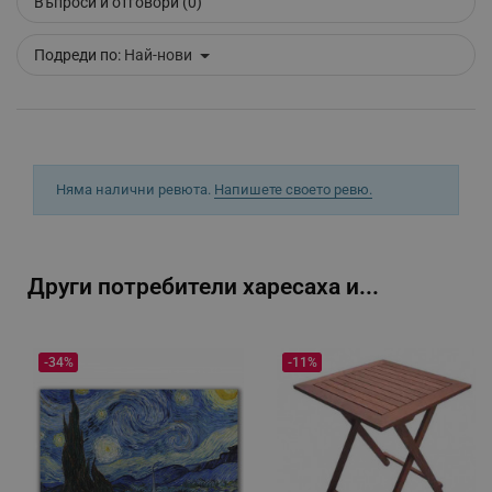
Въпроси и отговори (0)
Подреди по:
Най-нови
_sgf_push_permission_asked
.alleop.bg
Google Privacy Policy
_sgf_test_mode
.alleop.bg
Няма налични ревюта.
Напишете своето ревю.
Други потребители харесаха и...
_sgf_tracking
.alleop.bg
-34%
-11%
_sgf_delayed_actions,
.alleop.bg