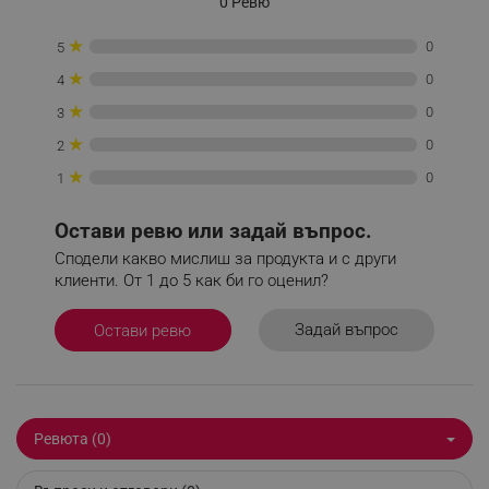
0 Ревю
Некласифицирани
★
0
5
Строго необходимите бисквитки позволяват
★
0
4
основната функционалност на уебсайта, като
потребителско влизане и управление на
★
0
3
акаунта. Уебсайтът не може да се използва
правилно без строго необходими бисквитки.
★
0
2
Provider /
★
Име
0
1
Домейн
click_code_ps
.alleop.bg
Остави ревю или задай въпрос.
_nzm_nosubscribe_92166-7699
.alleop.bg
Сподели какво мислиш за продукта и с други
_nzm_idnl_92166-7699
.alleop.bg
клиенти. От 1 до 5 как би го оценил?
_nzm_noid_92166-7699
.alleop.bg
Задай въпрос
Остави ревю
_nzm_id_92166-7699
.alleop.bg
_sgf_user_id
.alleop.bg
Ревюта (0)
_sgf_session_id
.alleop.bg