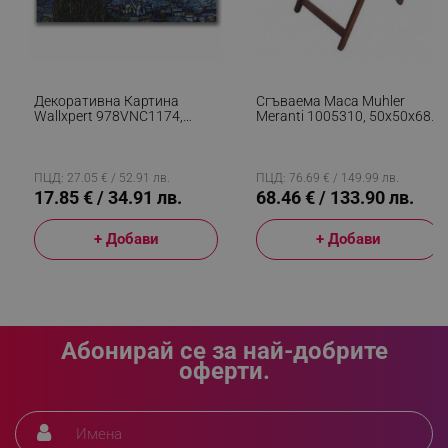
_sgf_delayed_campaigns
.alleop.bg
Декоративна Картина
Сгъваема Маса Muhler
Wallxpert 978VNC1174,
Meranti 1005310, 50х50х68
Звездна Нощ На Винсент
См, Дърво Meranti/Shorea,
Ван Гог, 45х70 См, Син
Кафяв
_sgf_npq
.alleop.bg
ПЦД: 27.05 € / 52.91 лв.
ПЦД: 76.69 € / 149.99 лв.
17.85 € / 34.91 лв.
68.46 € / 133.90 лв.
+ Добави
+ Добави
_sgf_clicked_banners
.alleop.bg
_sgf_rq
.alleop.bg
Абонирай се за най-добрите
оферти.