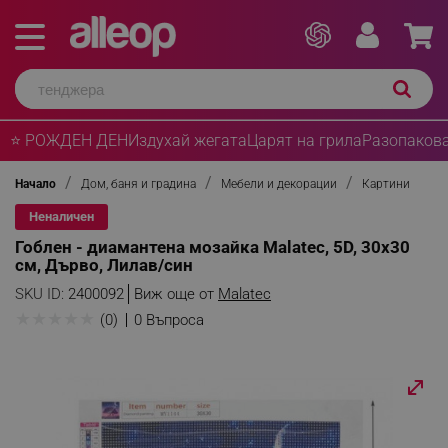
⭐ РОЖДЕН ДЕН
Издухай жегата
Царят на грила
Разопакова
Начало
Дом, баня и градина
Мебели и декорации
Картини
Неналичен
Гоблен - диамантена мозайка Malatec, 5D, 30x30
см, Дърво, Лилав/син
SKU ID:
2400092
Виж още от
Malatec
★
★
★
★
★
(0)
0 Въпроса