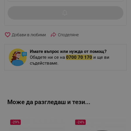
favorite_border
Споделяне
Имате въпрос или нужда от помощ?
Обадете ни се на
0700 70 170
и ще ви
съдействаме.
Може да разгледаш и тези...
-29%
-24%