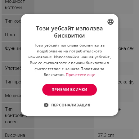
Мощност
котлони
Тип котлон
Този уебсайт използва
бисквитки
Цвят
Бял
BULGARIAN
Този уебсайт използва бисквитки за
Функции
Индикаторна свет
ROMANIAN
подобряване на потребителското
изживяване. Използвайки нашия уебсайт,
Вие се съгласявате с всички бисквитки в
Употреба
Домашна
съответствие с нашата Политика за
Бисквитки.
Прочетете още
Тип продукт
Електрическа фур
ПРИЕМИ ВСИЧКИ
Мощност
1600 W
ПЕРСОНАЛИЗАЦИЯ
Тип
Механичен
контролен
СТРОГО НЕОБХОДИМО
панел
ЕФЕКТИВНОСТ
Височина
37.3 cm