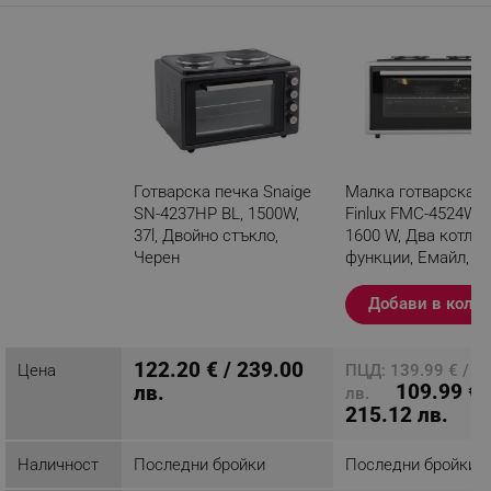
Готварска печка Snaige
Малка готварска п
SN-4237HP BL, 1500W,
Finlux FMC-4524WF, 
37l, Двойно стъкло,
1600 W, Два котлон
Черен
функции, Емайл, Б
Разглеждате този
Добави в коли
продукт
122.20 € / 239.00
Цена
ПЦД: 139.99 € / 2
109.99 € 
лв.
лв.
215.12 лв.
Наличност
Последни бройки
Последни бройки