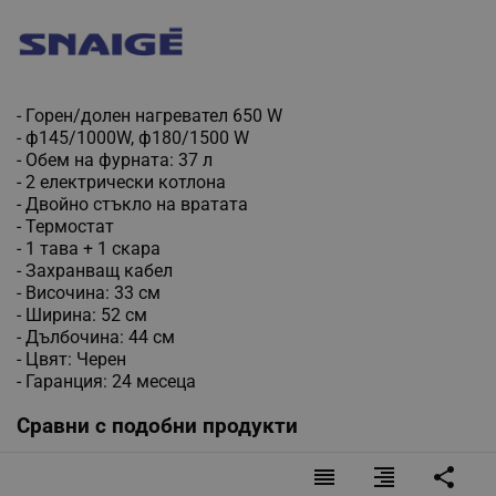
- Горен/долен нагревател 650 W
- ф145/1000W, ф180/1500 W
- Обем на фурната: 37 л
- 2 електрически котлона
- Двойно стъкло на вратата
- Термостат
- 1 тава + 1 скара
- Захранващ кабел
- Височина: 33 см
- Ширина: 52 см
- Дълбочина: 44 см
- Цвят: Черен
- Гаранция: 24 месеца
Сравни с подобни продукти
reorder
format_align_right
share