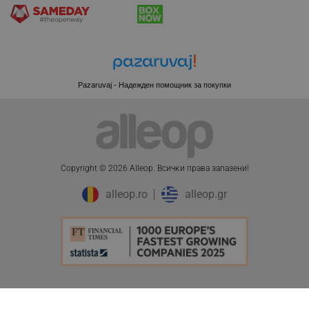
CookieScriptConsent
CookieScript
.alleop.bg
Pazaruvaj - Надежден помощник за покупки
Copyright © 2026 Alleop. Bcичĸи пpaвa зaпaзeни!
alleop.ro
alleop.gr
XSRF-TOKEN
promo.alleop.bg