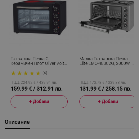
Готварска Печка С
Малка Готварска Печка
Керамичен Плот Oliver Voltz
Elite EMO-48302G, 2000W, 48
OV51441E45, 4300 W, 45L,
Л, 3 Функции, Двойно
★
★
★
★
★
90-230C, Вентилатор,
Стъкло, Термостат, Таймер,
(4)
Осветление, Черен
Инокс
ПЦД: 224.92 € / 439.91 лв.
ПЦД: 173.78 € / 339.88 лв.
159.99 € / 312.91 лв.
131.99 € / 258.15 лв.
+ Добави
+ Добави
Описание