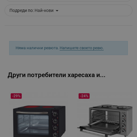
_sgf_clicked_banners
.alleop.bg
Подреди по:
Най-нови
_sgf_rq
.alleop.bg
Няма налични ревюта.
Напишете своето ревю.
Други потребители харесаха и...
segmentifyExtension
.alleop.bg
-29%
-24%
sgfUserUpdateData
.alleop.bg