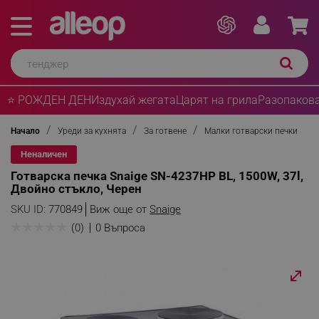
⭐ РОЖДЕН ДЕН
Издухай жегата
Царят на грила
Разопакова
Начало
Уреди за кухнята
За готвене
Малки готварски печки
Неналичен
Готварска печка Snaige SN-4237HP BL, 1500W, 37l,
Двойно стъкло, Черен
SKU ID:
770849
Виж още от
Snaige
★
★
★
★
★
(0)
0 Въпроса