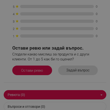
★
0
5
_sgf_tracking
.alleop.bg
★
0
4
★
0
3
★
0
2
★
0
1
_sgf_delayed_actions,
.alleop.bg
Остави ревю или задай въпрос.
Сподели какво мислиш за продукта и с други
клиенти. От 1 до 5 как би го оценил?
_sgf_delayed_campaigns
.alleop.bg
Задай въпрос
Остави ревю
_sgf_npq
.alleop.bg
Ревюта (0)
Въпроси и отговори (0)