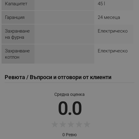
Капацитет
45 l
_nzm_idnl_92166-7699
.alleop.bg
_nzm_noid_92166-7699
.alleop.bg
Гаранция
24 месеца
_nzm_id_92166-7699
.alleop.bg
Захранване
Електрическо
_sgf_user_id
.alleop.bg
на фурна
Захранване
Електрическо
котлон
_sgf_session_id
.alleop.bg
Ревюта / Въпроси и отговори от клиенти
_sgf_push_permission_asked
.alleop.bg
Средна оценка
Google Privacy Policy
0.0
_sgf_test_mode
.alleop.bg
★
★
★
★
★
0 Ревю