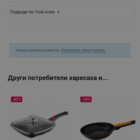
Подреди по:
Най-нови
segmentifyExtension
.alleop.bg
sgfUserUpdateData
.alleop.bg
Няма налични ревюта.
Напишете своето ревю.
Други потребители харесаха и...
rlv_h_fbp
.alleop.bg
rlv_
.alleop.bg
-42%
-14%
rlv_mode
.alleop.bg
rlv_p
.alleop.bg
rlv_g
.alleop.bg
rlv_s
.alleop.bg
rlv_iv
.alleop.bg