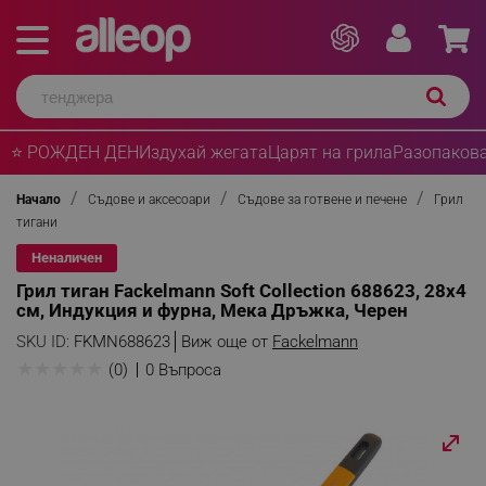
⭐ РОЖДЕН ДЕН
Издухай жегата
Царят на грила
Разопакова
Начало
Съдове и аксесоари
Съдове за готвене и печене
Грил
тигани
Неналичен
Грил тиган Fackelmann Soft Collection 688623, 28х4
см, Индукция и фурна, Мека Дръжка, Черен
SKU ID:
FKMN688623
Виж още от
Fackelmann
★
★
★
★
★
(0)
0 Въпроса