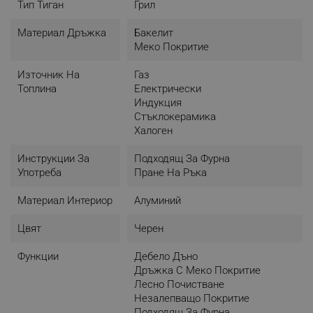
Тип Тиган
Грил
Материал Дръжка
Бакелит
Меко Покритие
Източник На
Газ
Топлина
Електрически
Индукция
Стъклокерамика
Халоген
Инструкции За
Подходящ За Фурна
Употреба
Пране На Ръка
Материал Интериор
Алуминий
Цвят
Черен
Функции
Дебело Дъно
Дръжка С Меко Покритие
Лесно Почистване
Незалепващо Покритие
Подходящ За Фурна