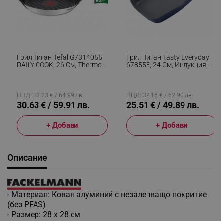
Грил Тиган Tefal G7314055
Грил Тиган Tasty Everyday
DAILY COOK, 26 См, Thermo-
678555, 24 См, Индукция,
Spot & Signal, Индукция,
Алуминий, Незалепващо
Сребрист
Покритие, Син
ПЦД: 33.23 € / 64.99 лв.
ПЦД: 32.16 € / 62.90 лв.
30.63 € / 59.91 лв.
25.51 € / 49.89 лв.
+ Добави
+ Добави
Описание
- Материал: Кован алуминий с незалепващо покритие
(без PFAS)
- Размер: 28 x 28 см