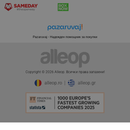
XSRF-TOKEN
promo.alleop.bg
Pazaruvaj - Надежден помощник за покупки
PHPSESSID
PHP.net
Copyright © 2026 Alleop. Bcичĸи пpaвa зaпaзeни!
www.alleop.bg
alleop.ro
alleop.gr