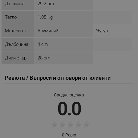
Дължина
29.2 cm
Тегло
1.05 Kg
_sgf_push_permission_asked
.alleop.bg
Google Privacy Policy
Материал
Алуминий
Чугун
Дълбочина
4 cm
_sgf_test_mode
.alleop.bg
Диаметър
28 cm
Ревюта / Въпроси и отговори от клиенти
_sgf_tracking
.alleop.bg
Средна оценка
0.0
★
★
★
★
★
_sgf_delayed_actions,
.alleop.bg
0 Ревю