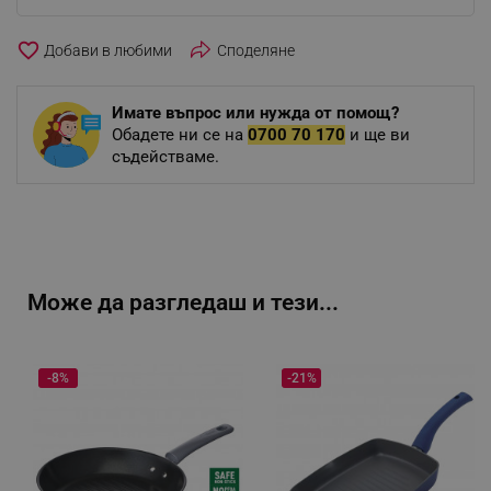
favorite_border
Споделяне
Имате въпрос или нужда от помощ?
Обадете ни се на
0700 70 170
и ще ви
съдействаме.
Може да разгледаш и тези...
-8%
-21%