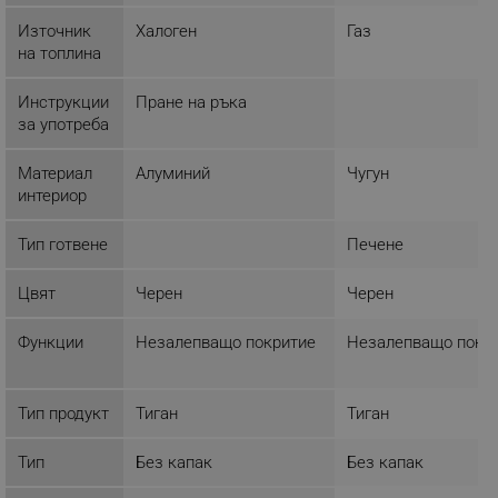
Некласифицирани
Източник
Халоген
Газ
на топлина
Строго необходимите бисквитки позволяват
основната функционалност на уебсайта, като
потребителско влизане и управление на
Инструкции
Пране на ръка
акаунта. Уебсайтът не може да се използва
за употреба
правилно без строго необходими бисквитки.
Provider /
Име
Материал
Алуминий
Чугун
Домейн
интериор
click_code_ps
.alleop.bg
Тип готвене
Печене
_nzm_nosubscribe_92166-7699
.alleop.bg
_nzm_idnl_92166-7699
.alleop.bg
Цвят
Черен
Черен
_nzm_noid_92166-7699
.alleop.bg
Функции
Незалепващо покритие
Незалепващо покр
_nzm_id_92166-7699
.alleop.bg
_sgf_user_id
.alleop.bg
Тип продукт
Тиган
Тиган
Тип
Без капак
Без капак
_sgf_session_id
.alleop.bg