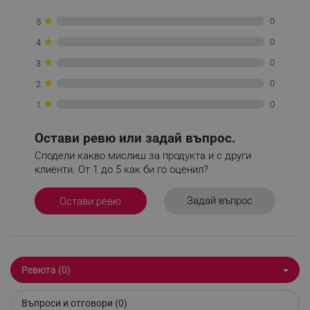
★
0
5
_sgf_delayed_campaigns
.alleop.bg
★
0
4
★
0
3
★
0
2
_sgf_npq
.alleop.bg
★
0
1
Остави ревю или задай въпрос.
Сподели какво мислиш за продукта и с други
клиенти. От 1 до 5 как би го оценил?
_sgf_clicked_banners
.alleop.bg
Задай въпрос
Остави ревю
_sgf_rq
.alleop.bg
Ревюта (0)
Въпроси и отговори (0)