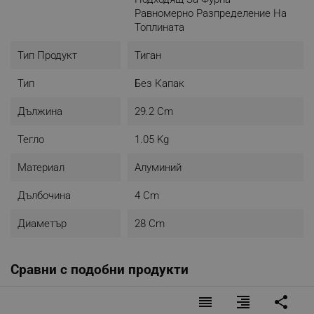
Равномерно Разпределение На
Топлината
Тип Продукт
Тиган
Тип
Без Капак
Дължина
29.2 Cm
Тегло
1.05 Kg
Материал
Алуминий
Дълбочина
4 Cm
Диаметър
28 Cm
Сравни с подобни продукти
reorder
format_align_right
share