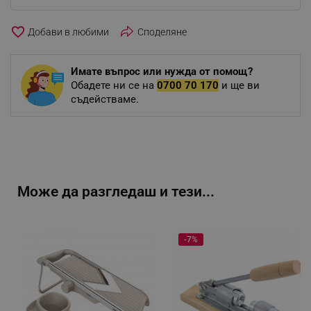
favorite_border
Споделяне
Имате въпрос или нужда от помощ?
Обадете ни се на
0700 70 170
и ще ви
съдействаме.
Може да разгледаш и тези...
-7%