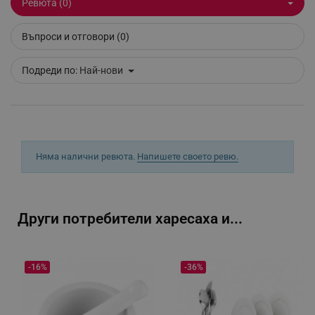
Ревюта (0)
_sgf_session_id
.alleop.bg
Въпроси и отговори (0)
_sgf_push_permission_asked
.alleop.bg
Подреди по:
Най-нови
Google Privacy Policy
_sgf_test_mode
.alleop.bg
Няма налични ревюта.
Напишете своето ревю.
_sgf_tracking
.alleop.bg
Други потребители харесаха и...
-16%
-36%
_sgf_delayed_actions,
.alleop.bg