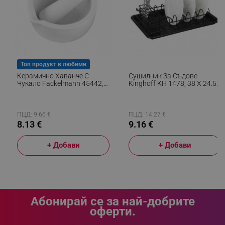
_sgf_delayed_campaigns
.alleop.bg
Топ продукт в любими
Керамично Хаванче С
Сушилник За Съдове
Чукало Fackelmann 45442,
Kinghoff KH 1478, 38 X 24.5
_sgf_npq
.alleop.bg
11x6 См, 700 Ml, Улей За
X 9.5 См, Черен
Изливане, Бял
ПЦД: 9.66 €
ПЦД: 14.27 €
8.13 €
9.16 €
_sgf_clicked_banners
.alleop.bg
+ Добави
+ Добави
_sgf_rq
.alleop.bg
Абонирай се за най-добрите
оферти.