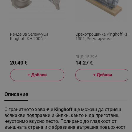
Ренде За Зеленчуци
Орехотрошачка Kinghoff KH
Kinghoff KH 2006,
1301, Регулируема,
Регулируема Дебелина, V-
Стомана/дърво
Образни Остриета, Жулиен
5 Мм, Бежов/Сив
ПЦД: 15.29 €
20.40 €
14.27 €
+ Добави
+ Добави
Описание
С гранитното хаванче
Kinghoff
ще можеш да стриеш
всякакви подправки и билки, както и да приготвиш
неустоимо вкусно песто. Полирано до гладкост от
външната страна и с абразивна вътрешна повърхност