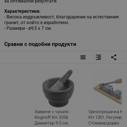
за оптимални резултати.
Характеристики:
- Висока издръжливост, благодарение на естествения
гранит, от който е изработено.
- Размери - ø9,5 x 7 см.
Сравни с подобни продукти
reorder
format_align_right
share
Хаванче с чукало
Орехотрошачка Kin
KingHoff KH 3358,
KH 1301, Регулируе
Диаметър 9.5 см,
Стомана/дърво