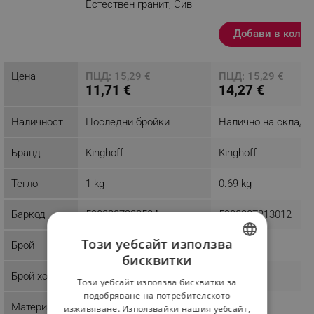
Естествен гранит, Сив
Разглеждате този
Добави в колич
продукт
Цена
ПЦД: 15,29 €
ПЦД: 15,29 €
11,71 €
14,27 €
Наличност
Последни бройки
Налично на склад
Бранд
Kinghoff
Kinghoff
Тегло
1 kg
0.69 kg
Баркод
5908287233584
5908287213012
Този уебсайт използва
Брой
бисквитки
BULGARIAN
Брой хора
Този уебсайт използва бисквитки за
ROMANIAN
подобряване на потребителското
Материал
изживяване. Използвайки нашия уебсайт,