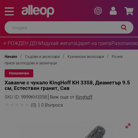
⭐ РОЖДЕН ДЕН
Издухай жегата
Царят на грила
Разопакова
Начало
Съдове и аксесоари
Кухненски аксесоари
Ръчни
преси за плодове и зеленчуци
Неналичен
Хаванче с чукало KingHoff KH 3358, Диаметър 9.5
см, Естествен гранит, Сив
SKU ID:
9999KH3358
Виж още от
Kinghoff
★
★
★
★
★
(0)
0 Въпроса