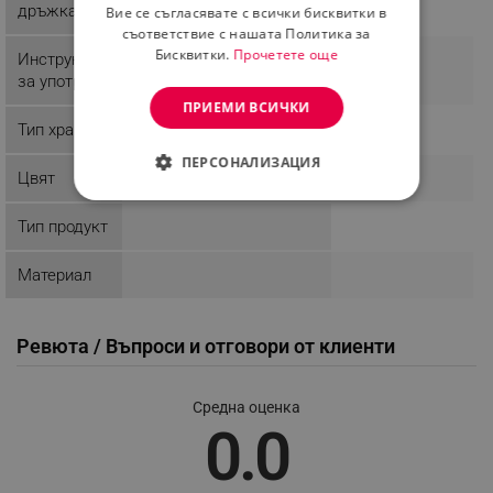
дръжка
Вие се съгласявате с всички бисквитки в
съответствие с нашата Политика за
Бисквитки.
Прочетете още
Инструкции
за употреба
ПРИЕМИ ВСИЧКИ
Тип храна
ПЕРСОНАЛИЗАЦИЯ
Цвят
СТРОГО НЕОБХОДИМО
Тип продукт
ЕФЕКТИВНОСТ
Материал
ТАРГЕТИРАНЕ
ФУНКЦИОНАЛНОСТ
Ревюта / Въпроси и отговори от клиенти
НЕКЛАСИФИЦИРАНИ
Средна оценка
0.0
Строго необходимо
Ефективност