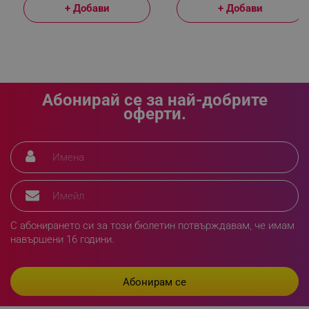
+ Добави
+ Добави
Абонирай се за най-добрите
оферти.
XSRF-TOKEN
promo.alleop.bg
С абонирането си за този бюлетин потвърждавам, че имам
навършени 16 години.
PHPSESSID
PHP.net
www.alleop.bg