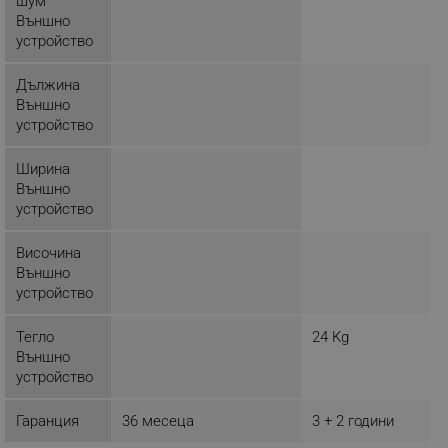
шум
_sgf_rq
.alleop.bg
Външно
устройство
Дължина
Външно
устройство
segmentifyExtension
.alleop.bg
Ширина
Външно
устройство
sgfUserUpdateData
.alleop.bg
Височина
Външно
устройство
Тегло
24 Kg
Външно
устройство
rlv_h_fbp
.alleop.bg
Гаранция
36 месеца
3 + 2 години
rlv_
.alleop.bg