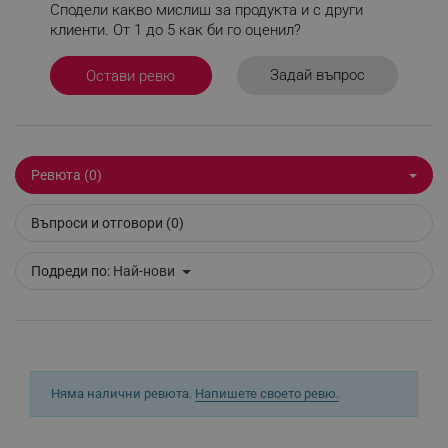
Сподели какво мислиш за продукта и с други
rlv_rpos
.alleop.bg
клиенти. От 1 до 5 как би го оценил?
rlv_bid
.alleop.bg
Задай въпрос
Остави ревю
rlv_odid
.alleop.bg
_twoAttr
.alleop.bg
__cf_bm
Cloudflare Inc.
.pazaruvaj.com
Ревюта (0)
Въпроси и отговори (0)
Подреди по:
Най-нови
LaVisitorId_YWxsZW9wLmxhZGVzay5jb20v
.alleop.bg
LaSID
Quality Unit LLC
www.alleop.bg
Няма налични ревюта.
Напишете своето ревю.