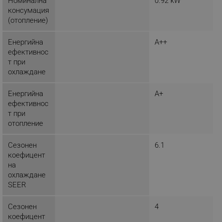
Номинална
0.92 kW
_sgf_user_id
.alleop.bg
консумация
(отопление)
Енергийна
A++
ефективнос
_sgf_session_id
.alleop.bg
т при
охлаждане
_sgf_push_permission_asked
.alleop.bg
Енергийна
A+
ефективнос
Google Privacy Policy
т при
отопление
_sgf_test_mode
.alleop.bg
Сезонен
6.1
коефицент
на
охлаждане
SEER
_sgf_tracking
.alleop.bg
Сезонен
4
коефицент