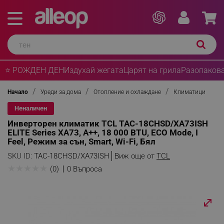
⭐ РОЖДЕН ДЕН
Издухай жегата
Царят на грила
Разопакова
Начало
Уреди за дома
Отопление и охлаждане
Климатици
Неналичен
Инверторен климатик TCL TAC-18CHSD/XA73ISH
ELITE Series XA73, A++, 18 000 BTU, ECO Mode, I
Feel, Режим за сън, Smart, Wi-Fi, Бял
SKU ID:
TAC-18CHSD/XA73ISH
Виж още от
TCL
★
★
★
★
★
(0)
0 Въпроса