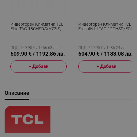
Инверторен Климатик TCL
Инверторен Климатик TCL
Elite TAC-18CHSD/XA73IS,
FreshIN III TAC-12CHSD/FCI,
18000 BTU, A++/A+++, WiFi,
12000 BTU, 40 М2, А+++, Wi-
Carbon+HEPA Филтър,
Fi, Гласово Управление,
Самодиагностика, 4D
Smart Функции, Super Turbo
Обдухване, Бял
Start, IFeel, FreshIN+, ECO,
ПЦД: 749.90 € / 1466.68 лв.
ПЦД: 759.90 € / 1486.24 лв.
Бял
609.90 € / 1192.86 лв.
604.90 € / 1183.08 лв.
+ Добави
+ Добави
Описание