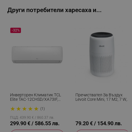
PHPSESSID
PHP.net
Други потребители харесаха и...
editor.alleop.bg
-32%
Инверторен Климатик TCL
Пречиствател За Въздух
Elite TAC-12CHSD/XA73IF,
Levoit Core Mini, 17 М2, 7 W,
12000 BTU, A++/A+++, До 25
HEPA, Без Озон,
★
★
★
★
★
М, I Feel, 3D Airflow, 4D
Ароматерапия, 3 Скорости,
(1)
Airflow, Бял
Режим Сън, Енергийно
Ефективен, Тиха Работа,
ПЦД: 439.90 € / 860.37 лв.
Бял
299.90 € / 586.55 лв.
79.20 € / 154.90 лв.
CookieScriptConsent
CookieScript
.alleop.bg