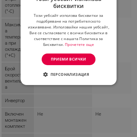
бисквитки
отопление
BULGARIAN
(°-C)
Този уебсайт използва бисквитки за
ROMANIAN
подобряване на потребителското
Максималн
53
изживяване. Използвайки нашия уебсайт,
а
Вие се съгласявате с всички бисквитки в
температур
съответствие с нашата Политика за
а при
Бисквитки.
Прочетете още
охлаждане
(°+C)
ПРИЕМИ ВСИЧКИ
Брой
4
ПЕРСОНАЛИЗАЦИЯ
скорости на
вентилатор
СТРОГО НЕОБХОДИМО
а
ЕФЕКТИВНОСТ
Инвертор
ТАРГЕТИРАНЕ
Включен
Не
Не
монтажен
ФУНКЦИОНАЛНОСТ
комплект
НЕКЛАСИФИЦИРАНИ