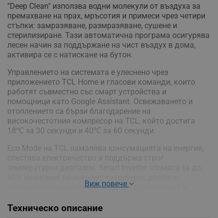
"Deep Clean" използва водни молекули от въздуха за
премахване на прах, мръсотия и примеси чрез четири
стъпки: замразяване, размразяване, сушене и
стерилизиране. Тази автоматична програма осигурява
лесен начин за поддържане на чист въздух в дома,
активира се с натискане на бутон.
Управлението на системата е улеснено чрез
приложението TCL Home и гласови команди, които
работят съвместно със смарт устройства и
помощници като Google Assistant. Освежаването и
отоплението са бързи благодарение на
високочестотния компресор на TCL, който достига
18℃ за 30 секунди и 40℃ за 60 секунди.
Eco Mode на TCL намалява консумацията на енергия,
спестява електричество и поддържа строг
температурен диапазон. Smart Inverter спомага за до
60% икономия на енергия, като бързо достига
Виж повече
желаната температура и поддържа стабилност в
рамките на ±1℃.
Техническо описание
"I FEEL" е функция с температурен сензор, вграден в