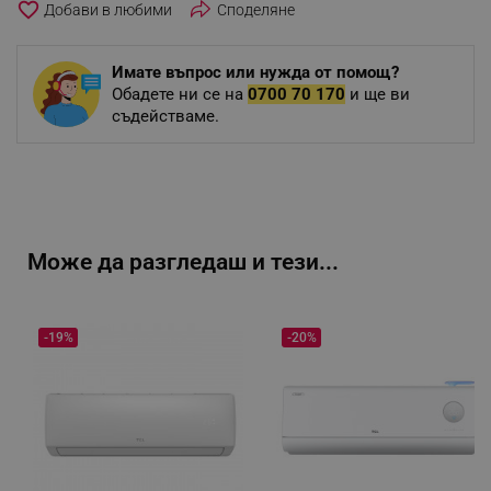
favorite_border
Споделяне
Имате въпрос или нужда от помощ?
Обадете ни се на
0700 70 170
и ще ви
съдействаме.
Може да разгледаш и тези...
-19%
-20%