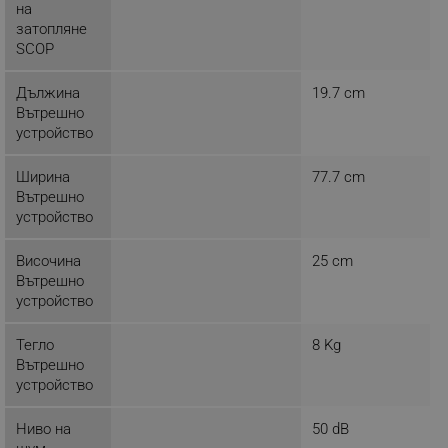
на
затопляне
SCOP
_sgf_delayed_actions,
.alleop.bg
Дължина
19.7 cm
Вътрешно
устройство
_sgf_delayed_campaigns
.alleop.bg
Ширина
77.7 cm
Вътрешно
устройство
Височина
25 cm
_sgf_npq
.alleop.bg
Вътрешно
устройство
Тегло
8 Kg
Вътрешно
_sgf_clicked_banners
.alleop.bg
устройство
Ниво на
50 dB