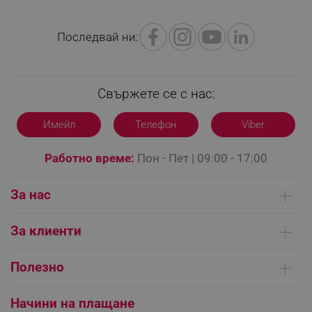
Последвай ни:
Свържете се с нас:
Имейл
Телефон
Viber
Работно време:
Пон - Пет | 09:00 - 17:00
За нас
Кои сме ние
_GRECAPTCHA
Google LLC
За клиенти
www.google.com
Контакти
Доставка на поръчки
Сервизни центрове
Полезно
Начини на плащане
Общи условия на сайта
FAQ | Чести въпроси
Платформа за ОРС
Начини на плащане