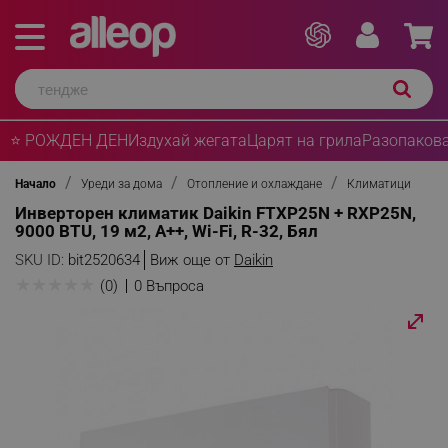
⭐ РОЖДЕН ДЕН
Издухай жегата
Царят на грила
Разопакова
Начало
Уреди за дома
Отопление и охлаждане
Климатици
Инверторен климатик Daikin FTXP25N + RXP25N,
9000 BTU, 19 м2, A++, Wi-Fi, R-32, Бял
SKU ID:
bit2520634
Виж още от
Daikin
★
★
★
★
★
(0)
0 Въпроса