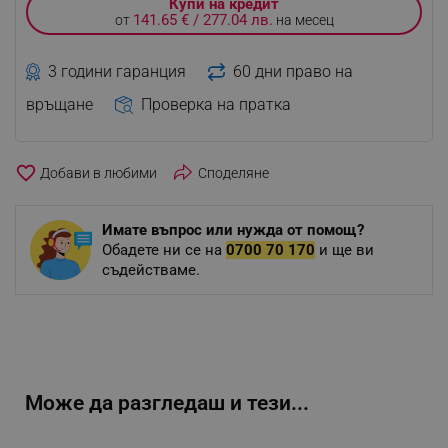
Купи на кредит
141.65 € / 277.04 лв.
от
на месец
3 години гаранция
60 дни право на
връщане
Проверка на пратка
favorite_border
Споделяне
Имате въпрос или нужда от помощ?
Обадете ни се на
0700 70 170
и ще ви
съдействаме.
Може да разгледаш и тези...