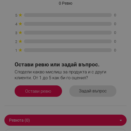
0 Ревю
PHPSESSID
PHP.net
www.alleop.bg
★
0
5
★
0
4
★
0
3
★
0
2
★
0
1
Остави ревю или задай въпрос.
Сподели какво мислиш за продукта и с други
клиенти. От 1 до 5 как би го оценил?
Задай въпрос
Остави ревю
Ревюта (0)
_GRECAPTCHA
Google LLC