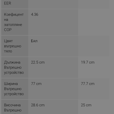
EER
rlv_hashes
.alleop.bg
rlv_first_session
.alleop.bg
Коефицент
4.36
на
rlv_rid
.alleop.bg
затопляне
rlv_rpid
.alleop.bg
COP
rlv_rpos
.alleop.bg
Цвят
Бял
rlv_bid
.alleop.bg
вътрешно
rlv_odid
.alleop.bg
тяло
_twoAttr
.alleop.bg
Дължина
22.5 cm
19.7 cm
__cf_bm
Cloudflare Inc.
Вътрешно
.pazaruvaj.com
устройство
Ширина
77 cm
77.7 cm
Вътрешно
устройство
Височина
28.6 cm
25 cm
LaVisitorId_YWxsZW9wLmxhZGVzay5jb20v
.alleop.bg
Вътрешно