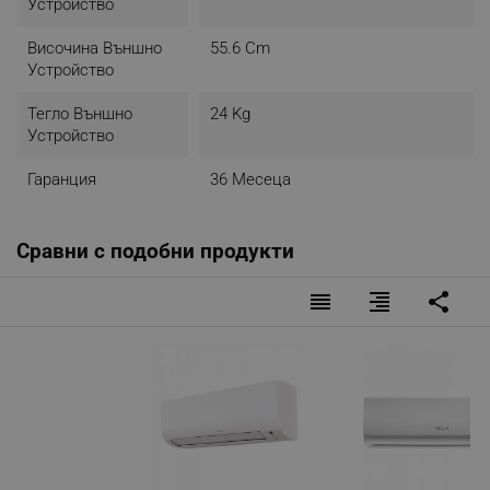
Устройство
Височина Външно
55.6 Cm
Устройство
Тегло Външно
24 Kg
Устройство
Гаранция
36 Месеца
Сравни с подобни продукти
reorder
format_align_right
share