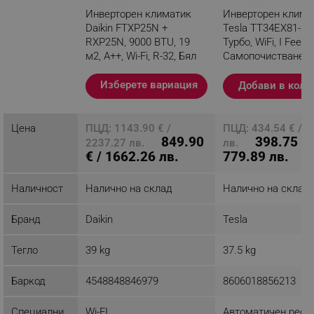
Инверторен климатик
Инверторен клима
Daikin FTXP25N +
Tesla TT34EX81-12
RXP25N, 9000 BTU, 19
Турбо, WiFi, I Feel,
м2, A++, Wi-Fi, R-32, Бял
Самопочистване,
се филтър, Бял
Разглеждате този
Изберете вариация
Добави в коли
продукт
Цена
ПЦД: 1143.90 € /
ПЦД: 434.54 € / 8
849.90
398.75 € 
2237.27 лв.
лв.
€ / 1662.26 лв.
779.89 лв.
Наличност
Налично на склад
Налично на склад
Бранд
Daikin
Tesla
Тегло
39 kg
37.5 kg
Баркод
4548848846979
8606018856213
Специални
Wi-FI
Автоматичен рест