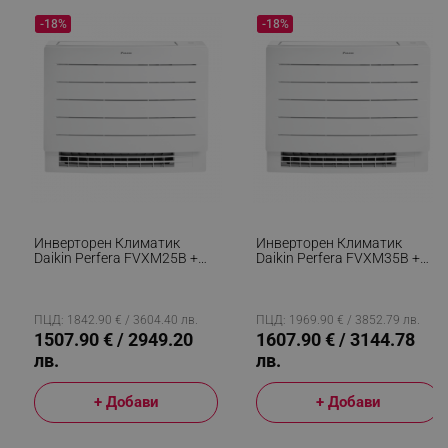
-18%
-18%
Инверторен Климатик
Инверторен Климатик
Daikin Perfera FVXM25B +
Daikin Perfera FVXM35B +
RXM25A9, 9000 BTU, 21 М2,
RXM35A9, 12000 BTU, 28
A+++, Подово Тяло, Wi-Fi, R-
М2, A++, Подово Тяло, Wi-Fi,
32, Бял
R-32, Бял
ПЦД: 1842.90 € / 3604.40 лв.
ПЦД: 1969.90 € / 3852.79 лв.
1507.90 € / 2949.20
1607.90 € / 3144.78
лв.
лв.
+ Добави
+ Добави