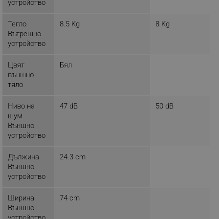
LaSID
Quality Unit LLC
устройство
www.alleop.bg
Тегло
8.5 Kg
8 Kg
Вътрешно
устройство
Цвят
Бял
PHPSESSID
PHP.net
външно
editor.alleop.bg
тяло
Ниво на
47 dB
50 dB
шум
Външно
устройство
Дължина
24.3 cm
Външно
устройство
Ширина
74 cm
Външно
устройство