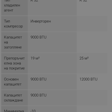
Тип
R 32
R 32
хладилен
ТАРГЕТИРАНЕ
агент
ФУНКЦИОНАЛНОСТ
Тип
Инверторен
компресор
НЕКЛАСИФИЦИРАНИ
Капацитет
9000 BTU
на
затопляне
Строго необходимо
Ефективност
Препоръчит
19 м²
25 м²
Таргетиране
Функционалност
елна зона
Некласифицирани
на покритие
Строго необходимите бисквитки позволяват
основната функционалност на уебсайта, като
Основен
9000 BTU
12000 BTU
потребителско влизане и управление на
капацитет
акаунта. Уебсайтът не може да се използва
правилно без строго необходими бисквитки.
Капацитет
9000 BTU
Provider /
Име
охлаждане
Домейн
click_code_ps
.alleop.bg
Минимална
-10