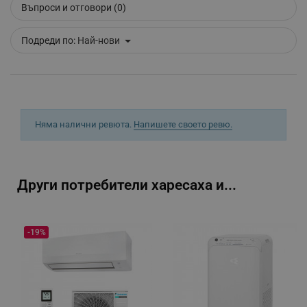
www.google.com
Въпроси и отговори (0)
Подреди по:
Най-нови
LaVisitorNew
Quality Unit LLC
www.alleop.bg
Няма налични ревюта.
Напишете своето ревю.
Други потребители харесаха и...
-19%
promo_alleop_session
promo.alleop.bg