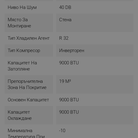
Безшумно): 40 / - / 28 / 21 dB
Ниво На Шум
40 DB
Външно тяло
Място За
Стена
- Компресор: Daikin
Монтиране
- Размери: 556 x 740 x 243 В x Ш x Д (мм)
- Тегло: 24 кг
Тип Хладилен Агент
R 32
- Тръбни връзки - течна / газообразна фаза: 6.35 / 9.52
mm (1/4" / 3/8")
Тип Компресор
Инверторен
- Ниво на шум на охлаждане (Високо/Ном./Ниско/
Безшумно): 46 / - / - / - dB
Капацитет На
9000 BTU
- Ниво на шум на отопление (Високо/Ном./Ниско/
Затопляне
Безшумно): 47 / - / - / - dB
Препоръчителна
19 М²
Зона На Покритие
Основен Капацитет
9000 BTU
Капацитет
9000 BTU
Охлаждане
Минимална
-10
Температура При