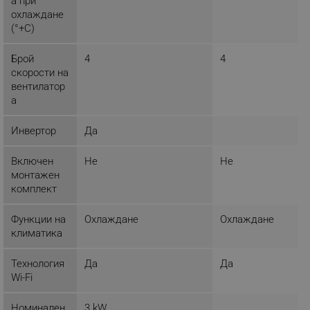
а при
охлаждане
(°+C)
_sgf_tracking
.alleop.bg
Брой
4
4
скорости на
вентилатор
а
Инвертор
Да
_sgf_delayed_actions,
.alleop.bg
Включен
Не
Не
монтажен
комплект
_sgf_delayed_campaigns
.alleop.bg
Функции на
Охлаждане
Охлаждане
климатика
Технология
Да
Да
_sgf_npq
.alleop.bg
Wi-Fi
Номинален
3 kW