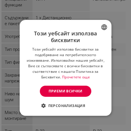
функции
Съдържани
1 x Дистанционно
е пакет
Този уебсайт използва
Употреба
Домашна
Домашна
бисквитки
BULGARIAN
Тип продукт
Стандартен
Стандартен
Този уебсайт използва бисквитки за
ROMANIAN
подобряване на потребителското
изживяване. Използвайки нашия уебсайт,
Тип филтър
Вие се съгласявате с всички бисквитки в
съответствие с нашата Политика за
Захранващо
240 V
Бисквитки.
Прочетете още
напрежение
ПРИЕМИ ВСИЧКИ
Ниво на
40 dB
40 dB
шум
ПЕРСОНАЛИЗАЦИЯ
Място за
Стена
Стена
СТРОГО НЕОБХОДИМО
монтиране
ЕФЕКТИВНОСТ