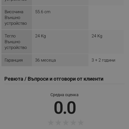
Височина
55.6 cm
Външно
устройство
CookieScriptConsent
CookieScript
.alleop.bg
Тегло
24 Kg
24 Kg
Външно
устройство
Гаранция
36 месеца
3 + 2 години
Ревюта / Въпроси и отговори от клиенти
XSRF-TOKEN
promo.alleop.bg
Средна оценка
0.0
★
★
★
★
★