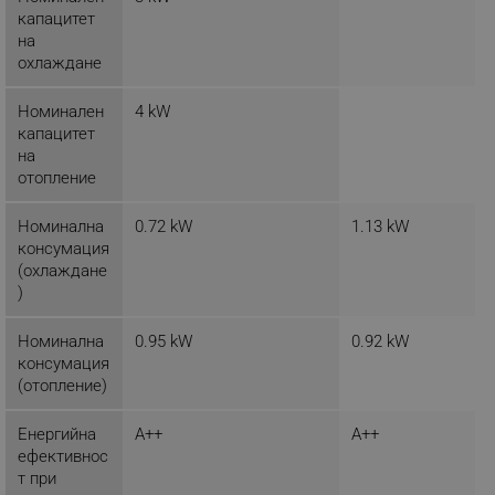
капацитет
на
_sgf_clicked_banners
.alleop.bg
охлаждане
Номинален
4 kW
капацитет
_sgf_rq
.alleop.bg
на
отопление
Номинална
0.72 kW
1.13 kW
консумация
(охлаждане
)
segmentifyExtension
.alleop.bg
Номинална
0.95 kW
0.92 kW
консумация
(отопление)
sgfUserUpdateData
.alleop.bg
Енергийна
A++
A++
ефективнос
т при