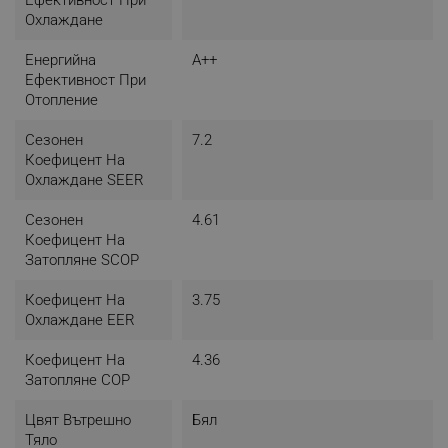
Охлаждане
Енергийна
A++
Ефективност При
Отопление
Сезонен
7.2
Коефицент На
Охлаждане SEER
Сезонен
4.61
Коефицент На
Затопляне SCOP
Коефицент На
3.75
Охлаждане EER
Коефицент На
4.36
Затопляне COP
Цвят Вътрешно
Бял
Тяло