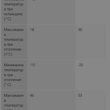
температур
_nzm_nosubscribe_92166-7699
.alleop.bg
а при
_nzm_idnl_92166-7699
.alleop.bg
охлаждане
_nzm_noid_92166-7699
.alleop.bg
(-°C)
_nzm_id_92166-7699
.alleop.bg
Максималн
18
30
_sgf_user_id
.alleop.bg
а
температур
а при
отопление
(+°C)
_sgf_session_id
.alleop.bg
Минимална
-15
-20
температур
_sgf_push_permission_asked
.alleop.bg
а при
отопление
Google Privacy Policy
(°-C)
Максималн
46
53
_sgf_test_mode
.alleop.bg
а
температур