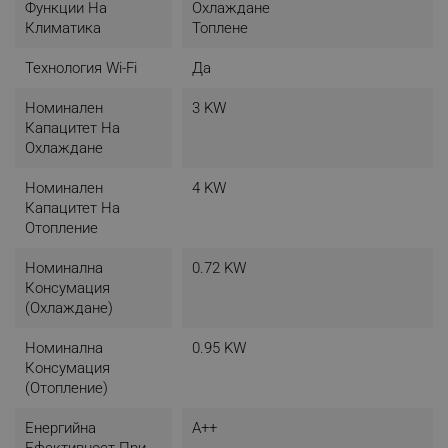
Функции На
Охлаждане
Климатика
Топлене
Технология Wi-Fi
Да
Номинален
3 KW
Капацитет На
Охлаждане
Номинален
4 KW
Капацитет На
Отопление
Номинална
0.72 KW
Консумация
(охлаждане)
Номинална
0.95 KW
Консумация
(отопление)
Енергийна
A++
Ефективност При