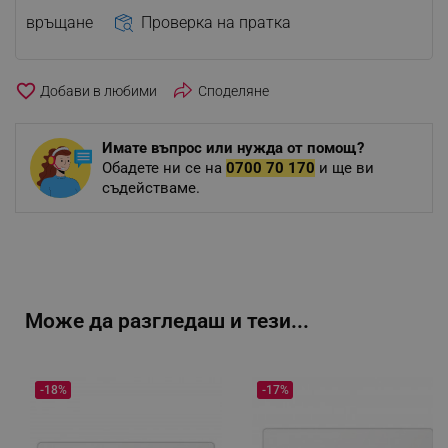
връщане
Проверка на пратка
favorite_border
Споделяне
Имате въпрос или нужда от помощ?
Обадете ни се на
0700 70 170
и ще ви
съдействаме.
Може да разгледаш и тези...
-18%
-17%