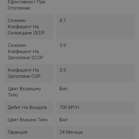
Ефективност При
Отопление
Сезонен
8.7
Коефицент На
Охлаждане SEER
Сезонен
5.9
Коефицент На
Затопляне SCOP
Коефицент На
5.9
Затопляне COP
Цвят Вътрешно
Бял
Тяло
Дебит На Въздуха
700 М³/н
Цвят Външно Тяло
Бял
Гаранция
24 Месеца