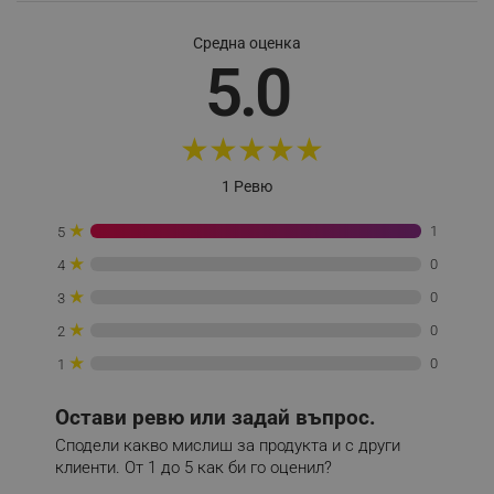
Средна оценка
5.0
PHPSESSID
PHP.net
editor.alleop.bg
★
★
★
★
★
1 Ревю
★
1
5
★
0
4
★
0
3
★
0
2
★
0
1
Остави ревю или задай въпрос.
Сподели какво мислиш за продукта и с други
клиенти. От 1 до 5 как би го оценил?