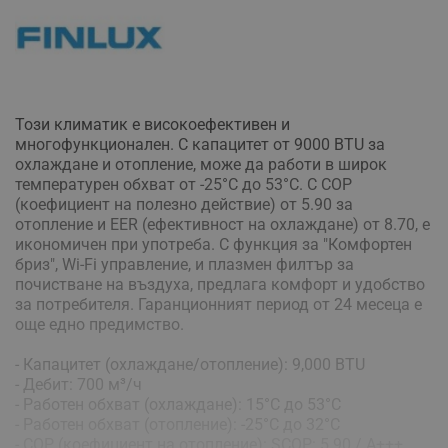
Този климатик е високоефективен и
многофункционален. С капацитет от 9000 BTU за
охлаждане и отопление, може да работи в широк
температурен обхват от -25°C до 53°C. С COP
(коефициент на полезно действие) от 5.90 за
отопление и EER (ефективност на охлаждане) от 8.70, е
икономичен при употреба. С функция за "Комфортен
бриз", Wi-Fi управление, и плазмен филтър за
почистване на въздуха, предлага комфорт и удобство
за потребителя. Гаранционният период от 24 месеца е
още едно предимство.
- Капацитет (охлаждане/отопление): 9,000 BTU
- Дебит: 700 м³/ч
- Работен обхват (охлаждане): 15°C до 53°C
- Работен обхват (отопление): -25°C до 32°C
- COP (коефициент на отопление): SCOP: 5.90 / A+++