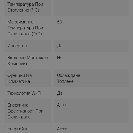
Температура При
Отопление (°-C)
Максимална
53
Температура При
Охлаждане (°+C)
Инвертор
Да
Включен Монтажен
Не
Комплект
Функции На
Охлаждане
Климатика
Топлене
Технология Wi-Fi
Да
Енергийна
A+++
Ефективност При
Охлаждане
Енергийна
A+++