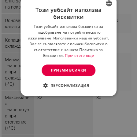
елна зона
на покритие
Този уебсайт използва
бисквитки
BULGARIAN
Основен
9000 BTU
12000 BTU
Този уебсайт използва бисквитки за
капацитет
ROMANIAN
подобряване на потребителското
изживяване. Използвайки нашия уебсайт,
Капацитет
9000 BTU
Вие се съгласявате с всички бисквитки в
охлаждане
съответствие с нашата Политика за
Бисквитки.
Прочетете още
Минимална
15
температур
ПРИЕМИ ВСИЧКИ
а при
охлаждане
(-°C)
ПЕРСОНАЛИЗАЦИЯ
СТРОГО НЕОБХОДИМО
Максималн
32
30
а
ЕФЕКТИВНОСТ
температур
а при
ТАРГЕТИРАНЕ
отопление
(+°C)
ФУНКЦИОНАЛНОСТ