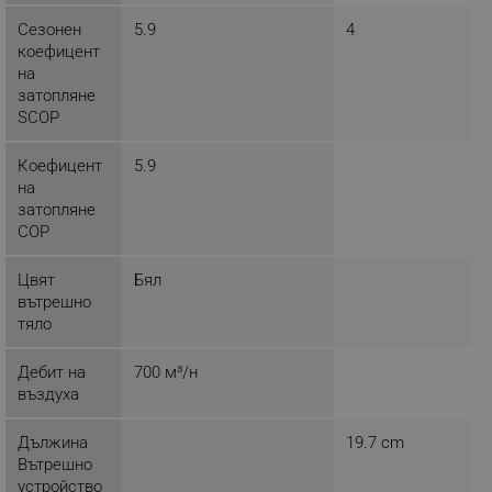
Сезонен
5.9
4
_sgf_rq
.alleop.bg
коефицент
на
затопляне
SCOP
Коефицент
5.9
на
затопляне
segmentifyExtension
.alleop.bg
COP
Цвят
Бял
вътрешно
sgfUserUpdateData
.alleop.bg
тяло
Дебит на
700 м³/н
въздуха
Дължина
19.7 cm
Вътрешно
rlv_h_fbp
.alleop.bg
устройство