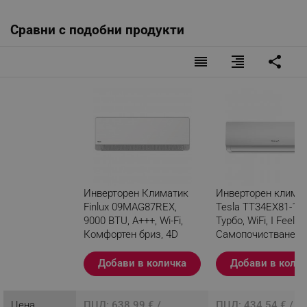
Сравни с подобни продукти
reorder
format_align_right
share
Инверторен Климатик
Инверторен клима
Finlux 09MAG87REX,
Tesla TT34EX81-12
9000 BTU, A+++, Wi-Fi,
Турбо, WiFi, I Feel,
Комфортен бриз, 4D
Самопочистване, 
обдухване, Бял
се филтър, Бял
Добави в количка
Добави в коли
Разглеждате този
продукт
Цена
ПЦД: 638.99 € /
ПЦД: 434.54 € / 8