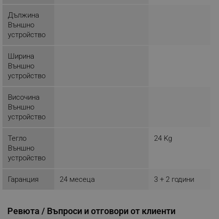
rlv_rpid
.alleop.bg
Дължина
Външно
rlv_rpos
.alleop.bg
устройство
rlv_bid
.alleop.bg
rlv_odid
.alleop.bg
Ширина
Външно
_twoAttr
.alleop.bg
устройство
__cf_bm
Cloudflare Inc.
.pazaruvaj.com
Височина
Външно
устройство
Тегло
24 Kg
Външно
устройство
LaVisitorId_YWxsZW9wLmxhZGVzay5jb20v
.alleop.bg
Гаранция
24 месеца
3 + 2 години
LaSID
Quality Unit LLC
www.alleop.bg
Ревюта / Въпроси и отговори от клиенти