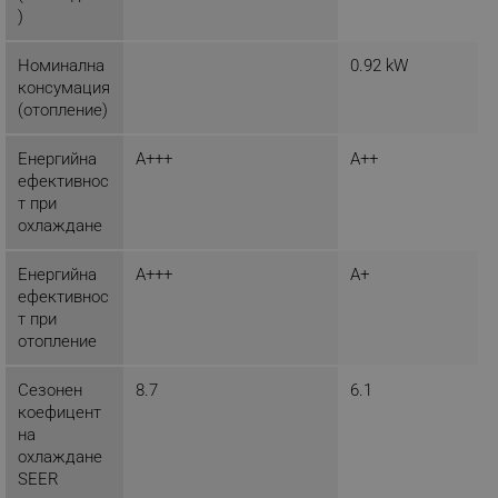
)
Номинална
0.92 kW
консумация
(отопление)
_sgf_delayed_actions,
.alleop.bg
Енергийна
A+++
A++
ефективнос
т при
охлаждане
_sgf_delayed_campaigns
.alleop.bg
Енергийна
A+++
A+
ефективнос
т при
отопление
_sgf_npq
.alleop.bg
Сезонен
8.7
6.1
коефицент
на
_sgf_clicked_banners
.alleop.bg
охлаждане
SEER