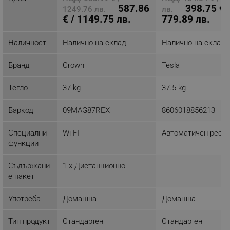
587.86
398.75 € 
1249.76 лв.
лв.
€ / 1149.75 лв.
779.89 лв.
Наличност
Налично на склад
Налично на склад
Бранд
Crown
Tesla
Тегло
37 kg
37.5 kg
Баркод
09MAG87REX
8606018856213
Специални
Wi-FI
Автоматичен реста
функции
Съдържани
1 x Дистанционно
е пакет
Употреба
Домашна
Домашна
Тип продукт
Стандартен
Стандартен