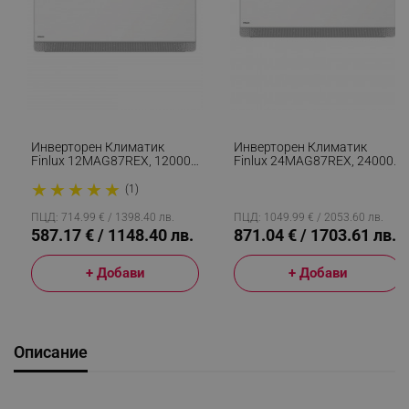
Инверторен Климатик
Инверторен Климатик
Finlux 12MAG87REX, 12000
Finlux 24MAG87REX, 24000
BTU, Wi-Fi, A+++, 4D
BTU Охл/отопление, A+++,
★
★
★
★
★
Обдухване, Комфортен
4D Обдухване, Комфортен
(1)
Бриз, Плазмен Филтър, Бял
Бриз, Wi-Fi, Плазмен
Филтър, Бял
ПЦД: 714.99 € / 1398.40 лв.
ПЦД: 1049.99 € / 2053.60 лв.
587.17 € / 1148.40 лв.
871.04 € / 1703.61 лв.
+ Добави
+ Добави
Описание