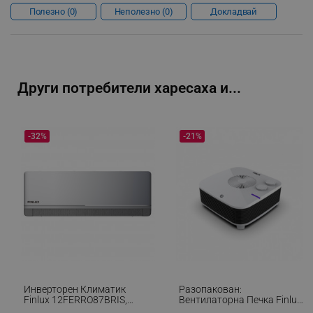
Полезно
0
Неполезно
0
Докладвай
Други потребители харесаха и...
-32%
-21%
_GRECAPTCHA
Google LLC
www.google.com
Инверторен Климатик
Разопакован:
Finlux 12FERRO87BRIS,
Вентилаторна Печка Finlux
12000 BTU, А+++, 30 М2, Wi-
FFH-25123 ADI, 2000W,