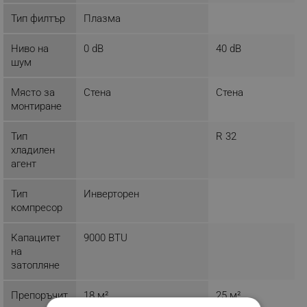
Тип филтър
Плазма
Ниво на
0 dB
40 dB
шум
Място за
Стена
Стена
монтиране
Тип
R 32
хладилен
агент
Тип
Инверторен
компресор
Капацитет
9000 BTU
на
затопляне
Препоръчит
18 м²
25 м²