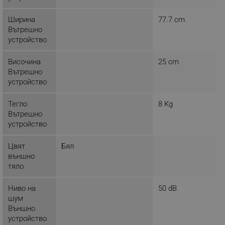
rlv_
.alleop.bg
rlv_mode
.alleop.bg
Ширина
77.7 cm
Вътрешно
rlv_p
.alleop.bg
устройство
rlv_g
.alleop.bg
Височина
25 cm
rlv_s
.alleop.bg
Вътрешно
rlv_iv
.alleop.bg
устройство
rlv_e_pt
.alleop.bg
Тегло
8 Kg
rlv_e
.alleop.bg
Вътрешно
rlv_h_profile
.alleop.bg
устройство
rlv_h_cart
.alleop.bg
Цвят
Бял
rlv_h_wish
.alleop.bg
външно
rlv_impersonate_p
.alleop.bg
тяло
rlv_endpoint
.alleop.bg
Ниво на
50 dB
rlv_hashes
.alleop.bg
шум
rlv_first_session
.alleop.bg
Външно
устройство
rlv_rid
.alleop.bg