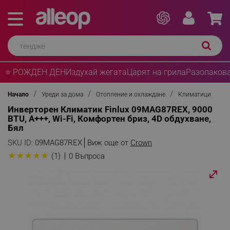
⭐ РОЖДЕН ДЕН
Издухай жегата
Царят на грила
Разопакова
Начало
Уреди за дома
Отопление и охлаждане
Климатици
Инверторен Климатик Finlux 09MAG87REX, 9000
BTU, A+++, Wi-Fi, Комфортен бриз, 4D обдухване,
Бял
SKU ID:
09MAG87REX
Виж още от
Crown
★
★
★
★
★
(1)
0 Въпроса