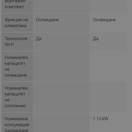
монтажен
_nzm_id_92166-7699
.alleop.bg
комплект
_sgf_user_id
.alleop.bg
Функции на
Охлаждане
Охлаждане
климатика
Технология
Да
Да
_sgf_session_id
.alleop.bg
Wi-Fi
Номинален
капацитет
_sgf_push_permission_asked
.alleop.bg
на
охлаждане
Google Privacy Policy
Номинален
капацитет
_sgf_test_mode
.alleop.bg
на
отопление
Номинална
1.13 kW
_sgf_tracking
.alleop.bg
консумация
(охлаждане