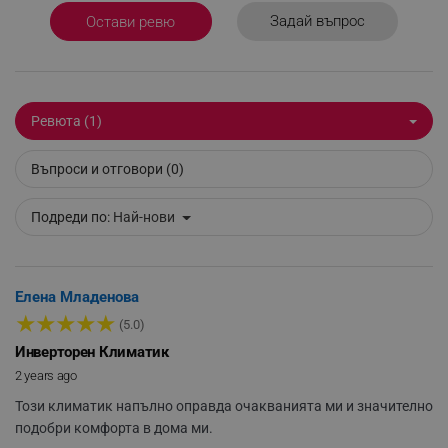
CookieScriptConsent
CookieScript
Задай въпрос
Остави ревю
.alleop.bg
Ревюта (1)
Въпроси и отговори (0)
Подреди по:
Най-нови
XSRF-TOKEN
promo.alleop.bg
Елена Младенова
★
★
★
★
★
(5.0)
Инверторен Климатик
2 years ago
PHPSESSID
PHP.net
Този климатик напълно оправда очакванията ми и значително
www.alleop.bg
подобри комфорта в дома ми.