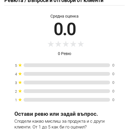
Ревюта / Въпроси и отговори от клиенти
Средна оценка
0.0
★
★
★
★
★
0 Ревю
★
0
5
★
0
4
★
0
3
★
0
2
★
0
1
Остави ревю или задай въпрос.
Сподели какво мислиш за продукта и с други
клиенти. От 1 до 5 как би го оценил?