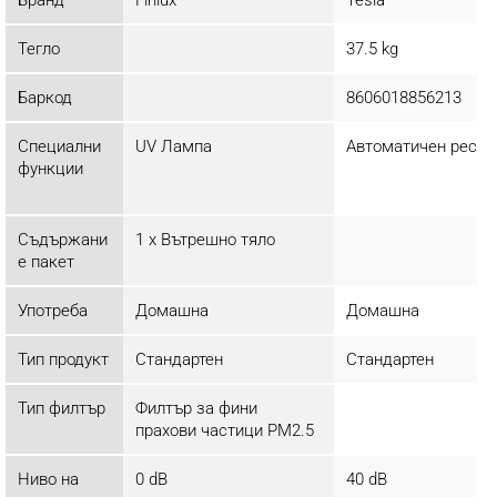
Тегло
37.5 kg
Баркод
8606018856213
Специални
UV Лампа
Автоматичен реста
функции
Съдържани
1 x Вътрешно тяло
е пакет
Употреба
Домашна
Домашна
Тип продукт
Стандартен
Стандартен
Тип филтър
Филтър за фини
прахови частици PM2.5
Ниво на
0 dB
40 dB