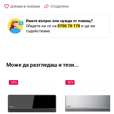
favorite_border
Споделяне
Имате въпрос или нужда от помощ?
Обадете ни се на
0700 70 170
и ще ви
съдействаме.
Може да разгледаш и тези...
-35%
-32%