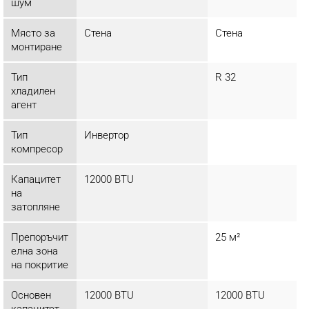
шум
Място за
Стена
Стена
монтиране
Тип
R 32
хладилен
агент
Тип
Инвертор
компресор
Капацитет
12000 BTU
на
затопляне
Препоръчит
25 м²
елна зона
на покритие
Основен
12000 BTU
12000 BTU
капацитет