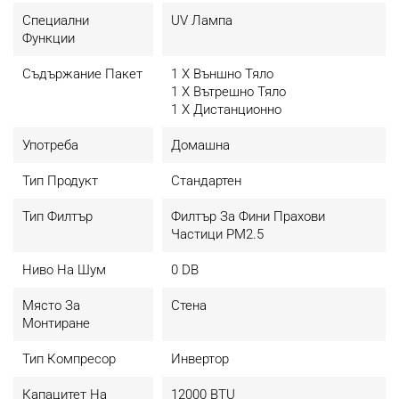
- Консумация (охлаждане/отопление): 0.87 kW/h / 1.06
Специални
UV Лампа
kW/h
Функции
- Цвят: бял
- Други особености: UV лампа за пречистване на
Съдържание Пакет
1 X Външно Тяло
въздуха, работа при -25°C, WI-FI управление, PM2.5
1 X Вътрешно Тяло
филтър, режим на постоянна температура от 8°C
1 X Дистанционно
- Гаранция: 24 месеца
Употреба
Домашна
Тип Продукт
Стандартен
Тип Филтър
Филтър За Фини Прахови
Частици PM2.5
Ниво На Шум
0 DB
Място За
Стена
Монтиране
Тип Компресор
Инвертор
Капацитет На
12000 BTU