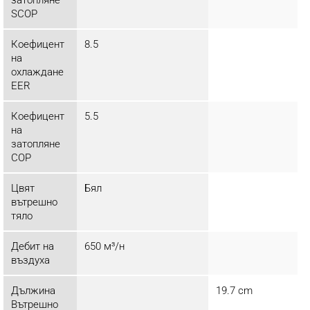
SCOP
Коефицент
8.5
на
охлаждане
EER
Коефицент
5.5
на
затопляне
COP
Цвят
Бял
вътрешно
тяло
Дебит на
650 м³/н
въздуха
Дължина
19.7 cm
Вътрешно