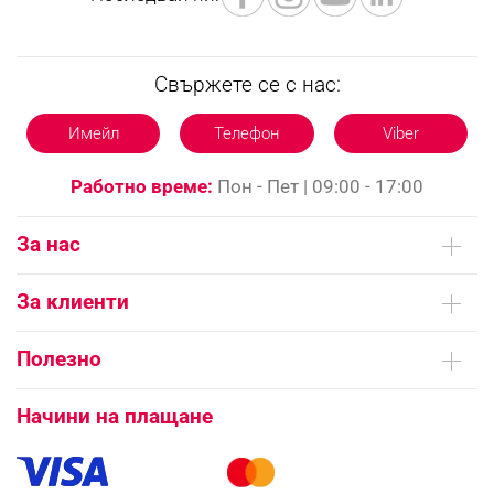
Свържете се с нас:
Имейл
Телефон
Viber
Работно време:
Пон - Пет | 09:00 - 17:00
За нас
Кои сме ние
За клиенти
Контакти
Доставка на поръчки
Сервизни центрове
Полезно
Начини на плащане
Общи условия на сайта
FAQ | Чести въпроси
Платформа за ОРС
Начини на плащане
Как да направя поръчка?
Гаранция и сервиз
Как да използвам промокод?
Монтаж на климатици