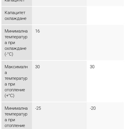
Капацитет
охлаждане
Минимална
16
температур
а при
охлаждане
(-°C)
Максималн
30
30
а
температур
а при
отопление
(+°C)
Минимална
-25
-20
температур
а при
отопление