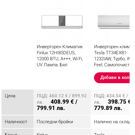
Инверторен Климатик
Инверторен климат
Finlux 12HI85DEUS,
Tesla TT34EX81-
12000 BTU, A+++, Wi-Fi,
1232IAW, Турбо, WiFi,
UV Лампа, Бял
Feel, Самопочиства
Миещ се филтър, Б
Разглеждате този
Добави в колич
продукт
Цена
ПЦД: 460.12 € / 899.92
ПЦД: 434.54 € / 8
408.99 € /
398.75 € /
лв.
лв.
799.91 лв.
779.89 лв.
Наличност
Последни бройки
Налично на склад
Бранд
Finlux
Tesla