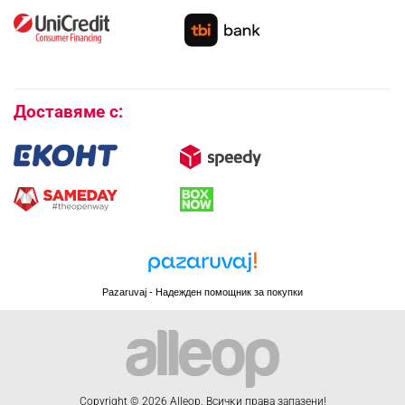
Как да се абонирам за имейл бюлетина?
Условия за връщане
Покупки на изплащане
Бисквитки
Доставяме с:
Pazaruvaj - Надежден помощник за покупки
Copyright © 2026 Alleop. Bcичĸи пpaвa зaпaзeни!