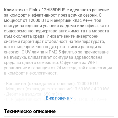
Климатикът Finlux 12HI85DEUS е идеалното решение
за комфорт и ефективност през всички сезони. С
мощност от 12000 BTU и енергиен клас A+++, той
осигурява идеални условия за дома или офиса, като
същевременно подчертава ангажимента на марката
към околната среда. Иновативните инверторни
системи гарантират стабилност на температурата,
като същевременно поддържат ниски разходи за
енергия. С UV лампа и PM2.5 филтър за пречистване
на въздуха, климатикът осигурява здравословна
среда за цялото семейство. С функция за WI-FI
управление и гаранция от 24 месеца, той е инвестиция
в комфорт и екологичност.
- Капацитет (охлаждане/отопление): 12000 BTU
- Мощност (охлаждане/отопление): 3.50 kW / 4.20 kW
- Дебит на въздуха: 650 m3/h
Виж повече
- EER (ефективност на охлаждане): SEER 8.50 / A+++
- Работен обхват за охлаждане: от 16 до 49 °C
- Работен обхват за отопление: от -25 до 30°C
Техническо описание
- COP (ефективност на отопление): SCOP 5.50 / A+++