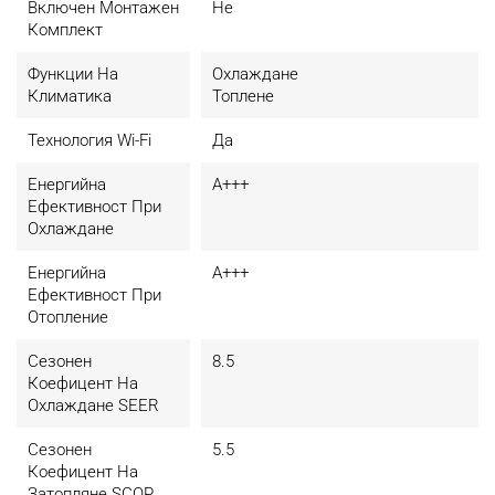
Включен Монтажен
Не
Комплект
Функции На
Охлаждане
Климатика
Топлене
Технология Wi-Fi
Да
Енергийна
A+++
Ефективност При
Охлаждане
Енергийна
A+++
Ефективност При
Отопление
Сезонен
8.5
Коефицент На
Охлаждане SEER
Сезонен
5.5
Коефицент На
Затопляне SCOP