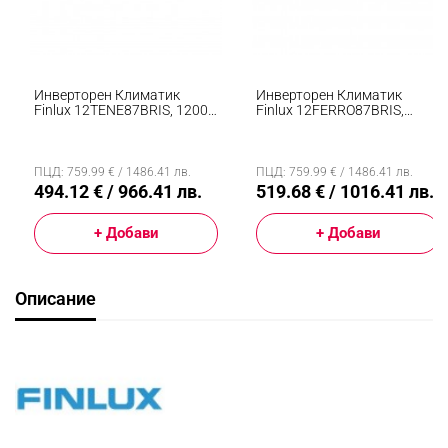
Инверторен Климатик
Инверторен Климатик
Finlux 12TENE87BRIS, 12000
Finlux 12FERRO87BRIS,
BTU, А+++, 30 М2, Wi-Fi,
12000 BTU, А+++, 30 М2, Wi-
Плазмен Филтър, 4D
Fi, Комфортен Бриз, 4D
Обдухване, Златно
Обдухване, Нагревател На
Покритие На
Външно Тяло, Инокс
ПЦД: 759.99 € / 1486.41 лв.
ПЦД: 759.99 € / 1486.41 лв.
Топлообменника, Черен
494.12 € / 966.41 лв.
519.68 € / 1016.41 лв.
+ Добави
+ Добави
Описание