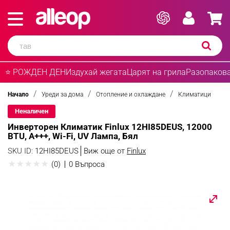
⭐ РОЖДЕН ДЕН
Издухай жегата
Царят на грила
Разопакова
Начало
Уреди за дома
Отопление и охлаждане
Климатици
Неналичен
Инверторен Климатик Finlux 12HI85DEUS, 12000
BTU, A+++, Wi-Fi, UV Лампа, Бял
SKU ID:
12HI85DEUS
Виж още от
Finlux
★
★
★
★
★
(0)
0 Въпроса