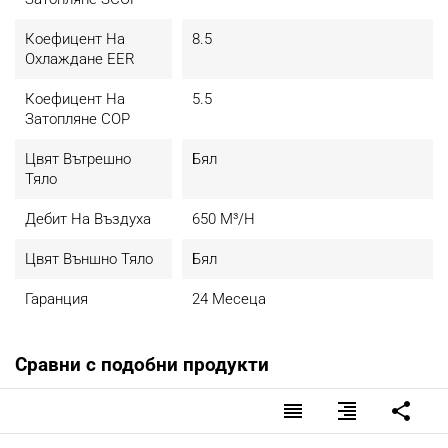
Коефицент На
8.5
Охлаждане EER
Коефицент На
5.5
Затопляне COP
Цвят Вътрешно
Бял
Тяло
Дебит На Въздуха
650 М³/н
Цвят Външно Тяло
Бял
Гаранция
24 Месеца
Сравни с подобни продукти
reorder
format_align_right
share