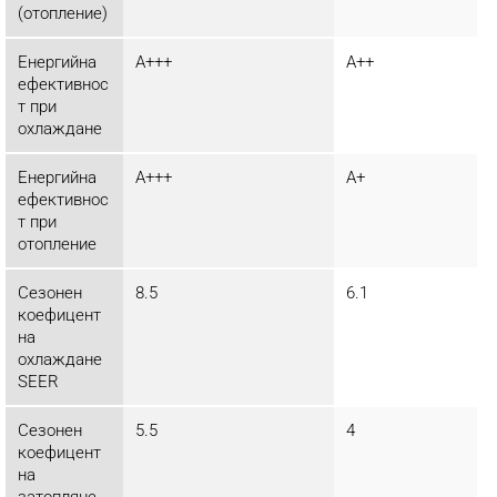
(отопление)
Енергийна
A+++
A++
ефективнос
т при
охлаждане
Енергийна
A+++
A+
ефективнос
т при
отопление
Сезонен
8.5
6.1
коефицент
на
охлаждане
SEER
Сезонен
5.5
4
коефицент
на
затопляне