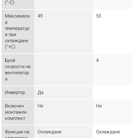
(°-C)
Максималн
49
53
а
температур
а при
охлаждане
(°+C)
Брой
4
скорости на
вентилатор
а
Инвертор
Да
Включен
Не
Не
монтажен
комплект
Функции на
Охлаждане
Охлаждане
климатика