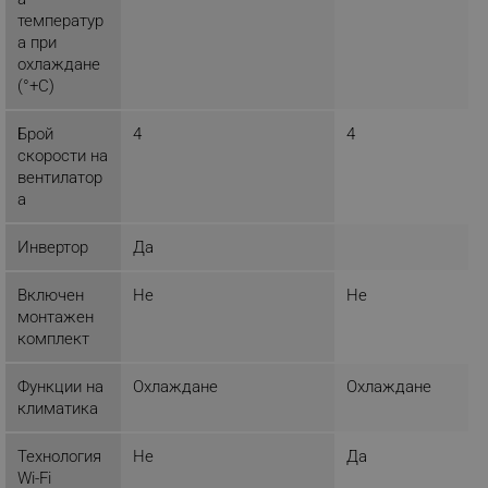
температур
а при
охлаждане
_sgf_tracking
.alleop.bg
(°+C)
Брой
4
4
скорости на
вентилатор
а
_sgf_delayed_actions,
.alleop.bg
Инвертор
Да
Включен
Не
Не
монтажен
комплект
_sgf_delayed_campaigns
.alleop.bg
Функции на
Охлаждане
Охлаждане
климатика
_sgf_npq
.alleop.bg
Технология
Не
Да
Wi-Fi