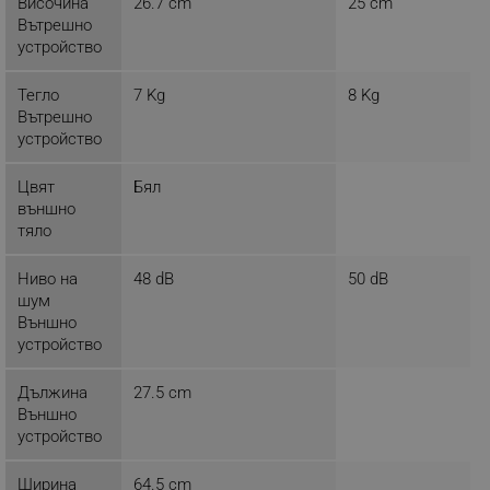
Височина
26.7 cm
25 cm
LaSID
Quality Unit LLC
Вътрешно
www.alleop.bg
устройство
Тегло
7 Kg
8 Kg
Вътрешно
устройство
PHPSESSID
PHP.net
Цвят
Бял
editor.alleop.bg
външно
тяло
Ниво на
48 dB
50 dB
шум
Външно
устройство
Дължина
27.5 cm
Външно
устройство
Ширина
64.5 cm