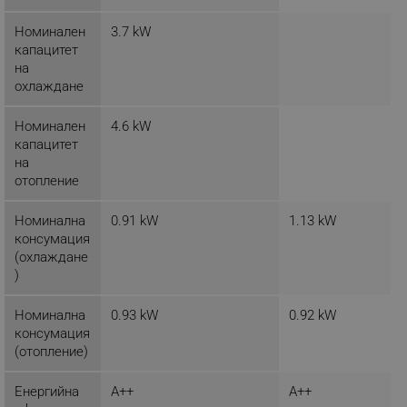
Номинален
3.7 kW
капацитет
_sgf_clicked_banners
.alleop.bg
на
охлаждане
Номинален
4.6 kW
_sgf_rq
.alleop.bg
капацитет
на
отопление
Номинална
0.91 kW
1.13 kW
консумация
(охлаждане
)
segmentifyExtension
.alleop.bg
Номинална
0.93 kW
0.92 kW
консумация
(отопление)
sgfUserUpdateData
.alleop.bg
Енергийна
A++
A++