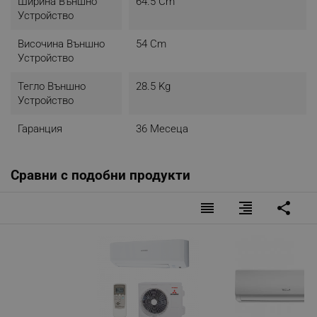
Ширина Външно
64.5 Cm
Устройство
Височина Външно
54 Cm
Устройство
Тегло Външно
28.5 Kg
Устройство
Гаранция
36 Месеца
Сравни с подобни продукти
reorder
format_align_right
share