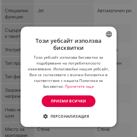
Специални
Jet
Автоматичен рест
функции
Съдържани
1 x Дистанционно
е пакет
Този уебсайт използва
бисквитки
Употреба
Домашна
Домашна
BULGARIAN
Този уебсайт използва бисквитки за
ROMANIAN
Тип продукт
Стандартен
Стандартен
подобряване на потребителското
изживяване. Използвайки нашия уебсайт,
Вие се съгласявате с всички бисквитки в
Тип филтър
съответствие с нашата Политика за
Бисквитки.
Прочетете още
Захранващо
240 V
напрежение
ПРИЕМИ ВСИЧКИ
Ниво на
45 dB
40 dB
шум
ПЕРСОНАЛИЗАЦИЯ
СТРОГО НЕОБХОДИМО
Място за
Стена
Стена
монтиране