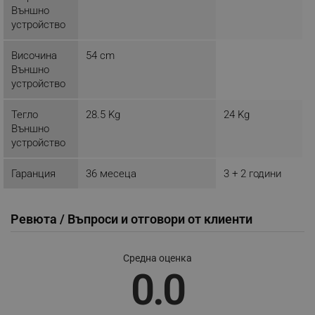
Външно
устройство
Височина
54 cm
Външно
устройство
CookieScriptConsent
CookieScript
.alleop.bg
Тегло
28.5 Kg
24 Kg
Външно
устройство
Гаранция
36 месеца
3 + 2 години
Ревюта / Въпроси и отговори от клиенти
XSRF-TOKEN
promo.alleop.bg
Средна оценка
0.0