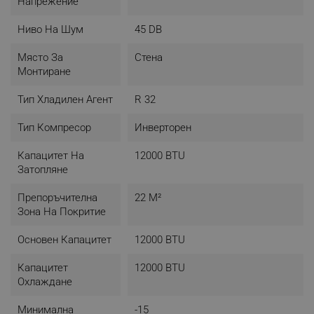
Външно тяло
Напрежение
- Размери: 540 x 645 x 275 В x Ш x Д (мм)
- Тегло: 28.5 кг
Ниво На Шум
45 DB
- Тръбни връзки - течна / газообразна фаза: 6.35 / 9.52
mm (1/4" / 3/8")
Място За
Стена
- Ниво на шум на охлаждане (Високо/Ном./Ниско/
Монтиране
Безшумно): - / 48 / - / - dB
- Ниво на шум на отопление (Високо/Ном./Ниско/
Тип Хладилен Агент
R 32
Безшумно): - / 48 / - / - dB
Тип Компресор
Инверторен
Капацитет На
12000 BTU
Затопляне
Препоръчителна
22 М²
Зона На Покритие
Основен Капацитет
12000 BTU
Капацитет
12000 BTU
Охлаждане
Минимална
-15