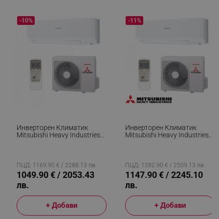
-10%
-11%
Инверторен Климатик
Инверторен Климатик
Mitsubishi Heavy Industries
Mitsubishi Heavy Industries
SRK45ZSP-W + SRC45ZSP-W,
SRK50ZSP-W + SRC50ZSP-W,
14000 BTU, 31 М2, A++, Jet
18000 BTU, 35 М2, Jet
Технология, R-32, Бял
Технология, R-32, Бял
ПЦД: 1169.90 € / 2288.13 лв.
ПЦД: 1282.90 € / 2509.13 лв.
1049.90 € / 2053.43
1147.90 € / 2245.10
лв.
лв.
+ Добави
+ Добави