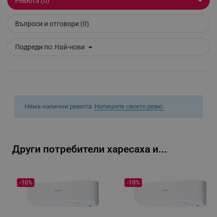
Ревюта (0)
_GRECAPTCHA
Google LLC
www.google.com
Въпроси и отговори (0)
Подреди по:
Най-нови
LaVisitorNew
Quality Unit LLC
www.alleop.bg
Няма налични ревюта.
Напишете своето ревю.
Други потребители харесаха и...
promo_alleop_session
promo.alleop.bg
-10%
-10%