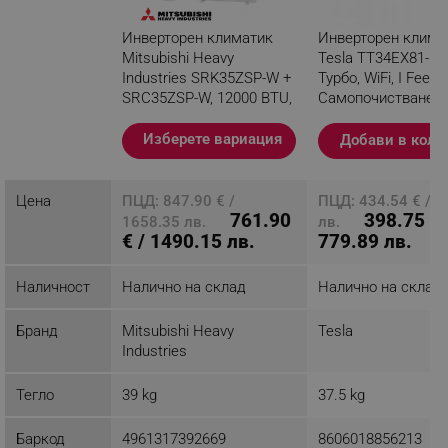
Инверторен климатик
Инверторен клима
Mitsubishi Heavy
Tesla TT34EX81-12
Industries SRK35ZSP-W +
Турбо, WiFi, I Feel,
SRC35ZSP-W, 12000 BTU,
Самопочистване,
22 м2, А++, Jet
се филтър, Бял
технология, R-32, Бял
Изберете вариация
Добави в коли
Разглеждате този
продукт
Цена
ПЦД: 847.90 € /
ПЦД: 434.54 € / 8
761.90
398.75 € 
1658.35 лв.
лв.
€ / 1490.15 лв.
779.89 лв.
Наличност
Налично на склад
Налично на склад
Бранд
Mitsubishi Heavy
Tesla
Industries
Тегло
39 kg
37.5 kg
Баркод
4961317392669
8606018856213