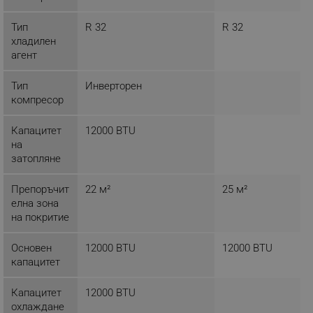
ЕФЕКТИВНОСТ
Тип
R 32
R 32
ТАРГЕТИРАНЕ
хладилен
агент
ФУНКЦИОНАЛНОСТ
Тип
Инверторен
НЕКЛАСИФИЦИРАНИ
компресор
Капацитет
12000 BTU
на
Строго необходимо
Ефективност
затопляне
Таргетиране
Функционалност
Препоръчит
22 м²
25 м²
Некласифицирани
елна зона
на покритие
Строго необходимите бисквитки позволяват
основната функционалност на уебсайта, като
потребителско влизане и управление на
Основен
12000 BTU
12000 BTU
акаунта. Уебсайтът не може да се използва
капацитет
правилно без строго необходими бисквитки.
Provider /
Капацитет
12000 BTU
Име
Домейн
охлаждане