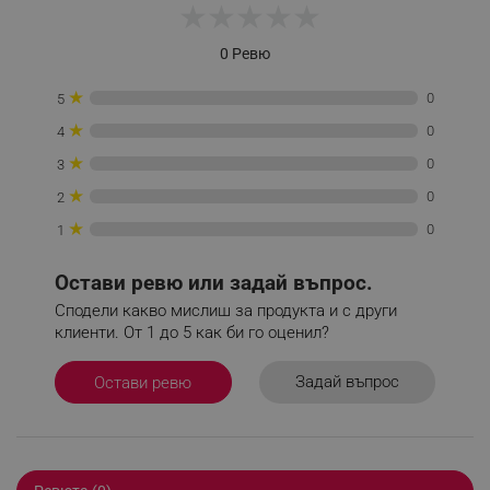
★
★
★
★
★
0 Ревю
PHPSESSID
PHP.net
www.alleop.bg
★
0
5
★
0
4
★
0
3
★
0
2
★
0
1
Остави ревю или задай въпрос.
Сподели какво мислиш за продукта и с други
клиенти. От 1 до 5 как би го оценил?
Задай въпрос
Остави ревю