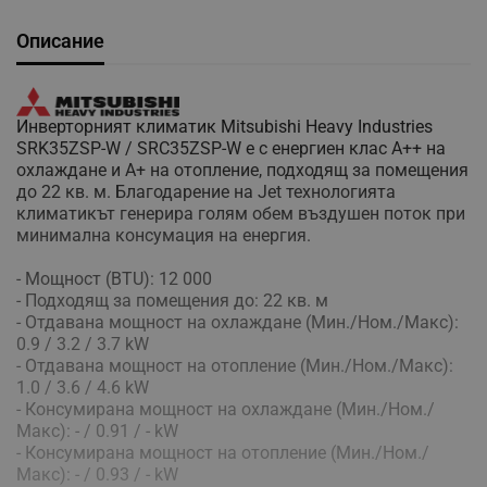
Описание
Инверторният климатик Mitsubishi Heavy Industries
SRK35ZSP-W / SRC35ZSP-W е с енергиен клас А++ на
охлаждане и А+ на отопление, подходящ за помещения
до 22 кв. м. Благодарение на Jet технологията
климатикът генерира голям обем въздушен поток при
минимална консумация на енергия.
- Мощност (BTU): 12 000
- Подходящ за помещения до: 22 кв. м
- Отдавана мощност на охлаждане (Мин./Ном./Макс):
0.9 / 3.2 / 3.7 kW
- Отдавана мощност на отопление (Мин./Ном./Макс):
1.0 / 3.6 / 4.6 kW
- Консумирана мощност на охлаждане (Мин./Ном./
Макс): - / 0.91 / - kW
- Консумирана мощност на отопление (Мин./Ном./
Макс): - / 0.93 / - kW