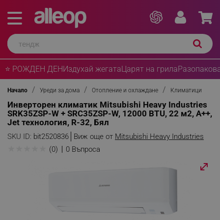
⭐ РОЖДЕН ДЕН
Издухай жегата
Царят на грила
Разопакова
Начало
Уреди за дома
Отопление и охлаждане
Климатици
Инверторен климатик Mitsubishi Heavy Industries
SRK35ZSP-W + SRC35ZSP-W, 12000 BTU, 22 м2, А++,
Jet технология, R-32, Бял
SKU ID:
bit2520836
Виж още от
Mitsubishi Heavy Industries
★
★
★
★
★
(0)
0 Въпроса