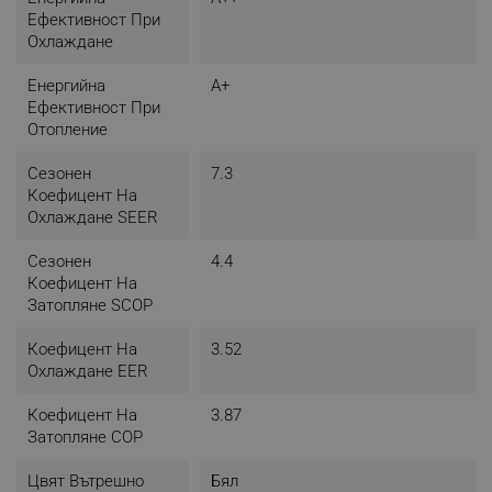
Ефективност При
Охлаждане
Енергийна
A+
Ефективност При
Отопление
Сезонен
7.3
Коефицент На
Охлаждане SEER
Сезонен
4.4
Коефицент На
Затопляне SCOP
Коефицент На
3.52
Охлаждане EER
Коефицент На
3.87
Затопляне COP
Цвят Вътрешно
Бял