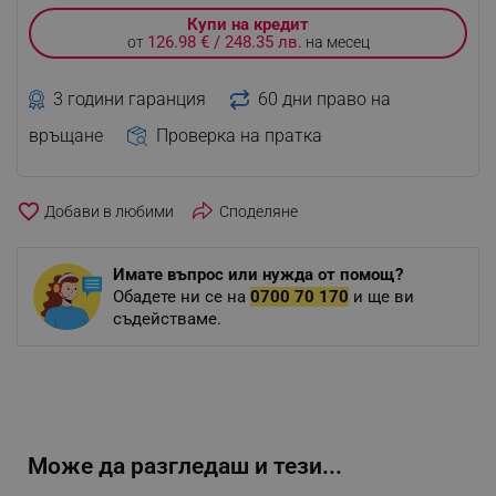
Купи на кредит
126.98 € / 248.35 лв.
от
на месец
3 години гаранция
60 дни право на
връщане
Проверка на пратка
favorite_border
Споделяне
Имате въпрос или нужда от помощ?
Обадете ни се на
0700 70 170
и ще ви
съдействаме.
Може да разгледаш и тези...