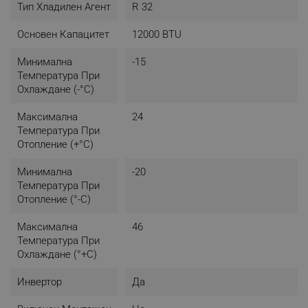
Безшумно): 43 / 35 / 26 / 19 dB
Тип Хладилен Агент
R 32
- Ниво на шум на отопление (Високо/Ном./Ниско/
Безшумно): 42 / 35 / 28 / 19 dB
Основен Капацитет
12000 BTU
Външно тяло
Минимална
-15
- Размери: 640 x 800 x 290 В x Ш x Д (мм)
Температура При
- Тегло: 43 кг
Охлаждане (-°C)
- Тръбни връзки - течна / газообразна фаза: 6.35 / 9.52
mm (1/4" / 3/8")
Максимална
24
- Ниво на шум на охлаждане (Високо/Ном./Ниско/
Температура При
Безшумно): - / 48 / - / - dB
Отопление (+°C)
- Ниво на шум на отопление (Високо/Ном./Ниско/
Безшумно): - / 47 / - / - dB
Минимална
-20
Температура При
Отопление (°-C)
Максимална
46
Температура При
Охлаждане (°+C)
Инвертор
Да