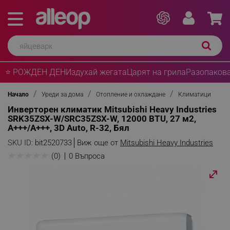
⭐ РОЖДЕН ДЕН
Издухай жегата
Царят на грила
Разопакова
Начало
Уреди за дома
Отопление и охлаждане
Климатици
Инверторен климатик Mitsubishi Heavy Industries
SRK35ZSX-W/SRC35ZSX-W, 12000 BTU, 27 м2,
A+++/A+++, 3D Auto, R-32, Бял
SKU ID:
bit2520733
Виж още от
Mitsubishi Heavy Industries
★
★
★
★
★
(0)
0 Въпроса