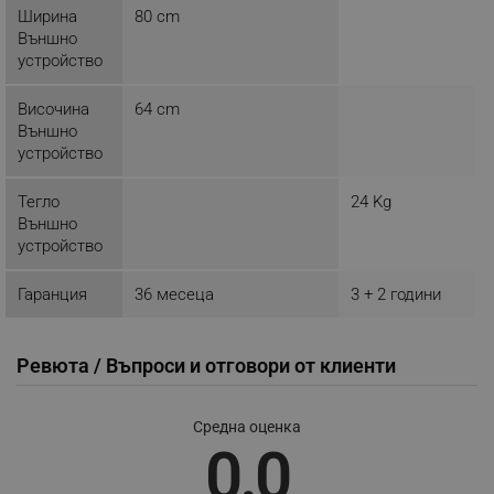
LaVisitorId_YWxsZW9wLmxhZGVzay5jb20v
.alleop.bg
Ширина
80 cm
LaSID
Quality Unit LLC
Външно
www.alleop.bg
устройство
Височина
64 cm
Външно
устройство
PHPSESSID
PHP.net
Тегло
24 Kg
editor.alleop.bg
Външно
устройство
Гаранция
36 месеца
3 + 2 години
Ревюта / Въпроси и отговори от клиенти
Средна оценка
0.0