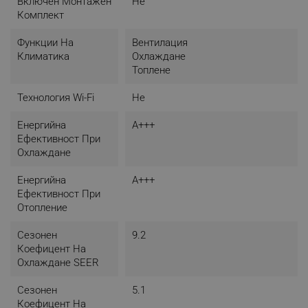
Включен Монтажен
Не
Комплект
Функции На
Вентилация
Климатика
Охлаждане
Топлене
Технология Wi-Fi
Не
Енергийна
A+++
Ефективност При
Охлаждане
Енергийна
A+++
Ефективност При
Отопление
Сезонен
9.2
Коефицент На
Охлаждане SEER
Сезонен
5.1
Коефицент На