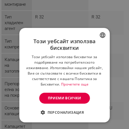
монтиране
Тип
R 32
R 32
хладилен
агент
Този уебсайт използва
Тип
компресор
бисквитки
BULGARIAN
Този уебсайт използва бисквитки за
Капацитет
ROMANIAN
подобряване на потребителското
на
изживяване. Използвайки нашия уебсайт,
затопляне
Вие се съгласявате с всички бисквитки в
съответствие с нашата Политика за
Препоръчит
25 м²
Бисквитки.
Прочетете още
елна зона
на покритие
ПРИЕМИ ВСИЧКИ
Основен
12000 BTU
12000 BTU
ПЕРСОНАЛИЗАЦИЯ
капацитет
СТРОГО НЕОБХОДИМО
Капацитет