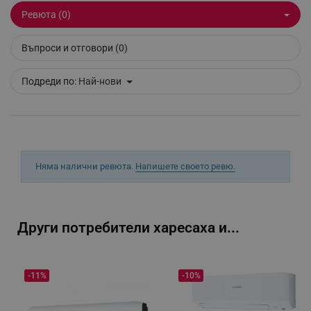
Ревюта (0)
PHPSESSID
PHP.net
Въпроси и отговори (0)
www.alleop.bg
Подреди по:
Най-нови
Няма налични ревюта.
Напишете своето ревю.
Други потребители харесаха и...
-11%
-10%