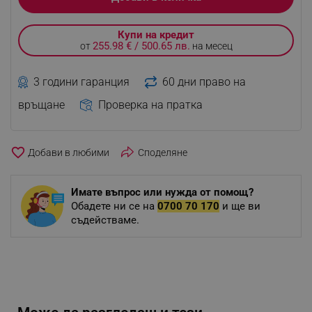
Купи на кредит
255.98 € / 500.65 лв.
от
на месец
3 години гаранция
60 дни право на
връщане
Проверка на пратка
favorite_border
Споделяне
Имате въпрос или нужда от помощ?
Обадете ни се на
0700 70 170
и ще ви
съдействаме.