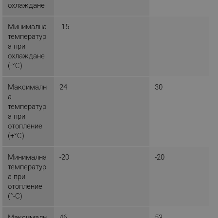
охлаждане
ЕФЕКТИВНОСТ
Минимална
-15
ТАРГЕТИРАНЕ
температур
а при
ФУНКЦИОНАЛНОСТ
охлаждане
(-°C)
НЕКЛАСИФИЦИРАНИ
Максималн
24
30
а
температур
Строго необходимо
Ефективност
а при
отопление
Таргетиране
Функционалност
(+°C)
Некласифицирани
Минимална
-20
-20
Строго необходимите бисквитки позволяват
температур
основната функционалност на уебсайта, като
потребителско влизане и управление на
а при
акаунта. Уебсайтът не може да се използва
отопление
правилно без строго необходими бисквитки.
(°-C)
Provider /
Име
Домейн
Максималн
46
53