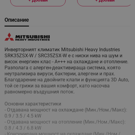
Описание
Инверторният климатик Mitsubishi Heavy Industries
SRK35ZSX-W / SRC35ZSX-W е с ниски нива на шум и
висок енергиен клас - А+++ на охлаждане и отопление.
Разполага с алерген-деактивираща система, която
неутрализира вируси, бактерии, алергени и прах.
Благодарение на двойните клапи и функцията 3D Auto,
той се грижи за вашия комфорт, като насочва
равномерно въздушния поток.
Основни характеристики
- Отдавана мощност на охлаждане (Мин./Ном./Макс):
0.9 / 3.5 / 4.5 kW
- Отдавана мощност на отопление (Мин./Ном./Макс):
0.8 / 4.3 / 6.8 kW
- Консумирана мощност на охлаждане (Мин./Ном./