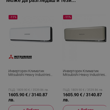
Може да разгледаш и тези...
-11%
-11%
Инверторен Климатик
Инверторен Климатик
Mitsubishi Heavy Industries
Mitsubishi Heavy Industries
SRK35ZSX-WB/SRC35ZSX-
SRK35ZSX-WT/SRC35ZSX-W,
W, 12000 BTU, 27 М2,
12000 BTU, 27 М2,
A+++/A+++, 3D Auto, R-32,
A+++/A+++, 3D Auto, R-32,
Бял/Черен
Бежов/Черен
ПЦД: 1809.90 € / 3539.86 лв.
ПЦД: 1809.90 € / 3539.86 лв.
1605.90 € / 3140.87
1605.90 € / 3140.87
лв.
лв.
+ Добави
+ Добави