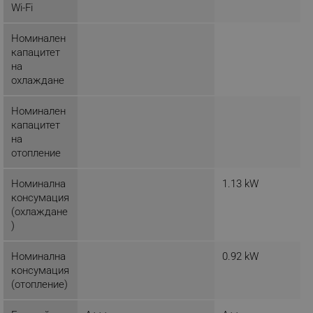
Wi-Fi
Номинален
капацитет
_sgf_tracking
.alleop.bg
на
охлаждане
Номинален
капацитет
на
отопление
_sgf_delayed_actions,
.alleop.bg
Номинална
1.13 kW
консумация
(охлаждане
)
_sgf_delayed_campaigns
.alleop.bg
Номинална
0.92 kW
консумация
(отопление)
_sgf_npq
.alleop.bg