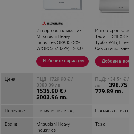
Инверторен климатик
Инверторен клима
Mitsubishi Heavy
Tesla TT34EX81-12
Industries SRK35ZSX-
Турбо, WiFi, I Feel,
W/SRC35ZSX-W, 12000
Самопочистване,
BTU, 27 м2, A+++/A+++,
се филтър, Бял
3D Auto, R-32, Бял
Изберете вариация
Добави в коли
Разглеждате този
продукт
Цена
ПЦД: 1729.90 € /
ПЦД: 434.54 € / 8
398.75 € 
3383.39 лв.
лв.
1535.90 € /
779.89 лв.
3003.96 лв.
Наличност
Налично на склад
Налично на склад
Бранд
Mitsubishi Heavy
Tesla
Industries