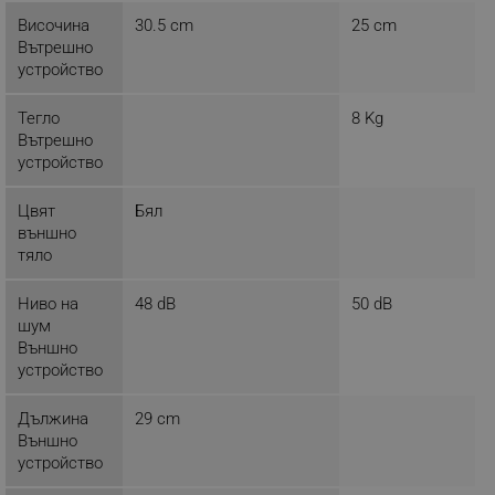
rlv_endpoint
.alleop.bg
Височина
30.5 cm
25 cm
Вътрешно
rlv_hashes
.alleop.bg
устройство
rlv_first_session
.alleop.bg
Тегло
8 Kg
rlv_rid
.alleop.bg
Вътрешно
rlv_rpid
.alleop.bg
устройство
rlv_rpos
.alleop.bg
Цвят
Бял
rlv_bid
.alleop.bg
външно
rlv_odid
.alleop.bg
тяло
_twoAttr
.alleop.bg
Ниво на
48 dB
50 dB
__cf_bm
Cloudflare Inc.
шум
.pazaruvaj.com
Външно
устройство
Дължина
29 cm
Външно
устройство