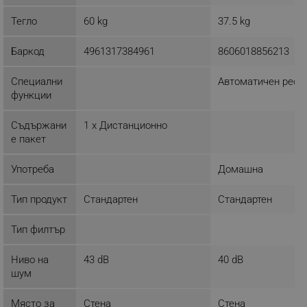
Тегло
60 kg
37.5 kg
Баркод
4961317384961
8606018856213
Специални
Автоматичен рест
функции
Съдържани
1 x Дистанционно
е пакет
Употреба
Домашна
Тип продукт
Стандартен
Стандартен
Тип филтър
Ниво на
43 dB
40 dB
шум
Място за
Стена
Стена