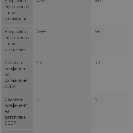
Енергийна
A+++
A++
ефективнос
т при
охлаждане
_sgf_clicked_banners
.alleop.bg
Енергийна
A+++
A+
ефективнос
т при
_sgf_rq
.alleop.bg
отопление
Сезонен
9.2
6.1
коефицент
на
охлаждане
SEER
segmentifyExtension
.alleop.bg
Сезонен
5.1
4
коефицент
на
затопляне
sgfUserUpdateData
.alleop.bg
SCOP