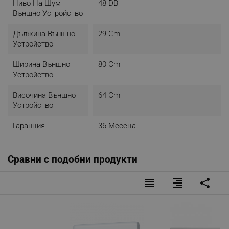
Ниво На Шум
48 DB
Външно Устройство
Дължина Външно
29 Cm
Устройство
Ширина Външно
80 Cm
Устройство
Височина Външно
64 Cm
Устройство
Гаранция
36 Месеца
Сравни с подобни продукти
reorder
format_align_right
share