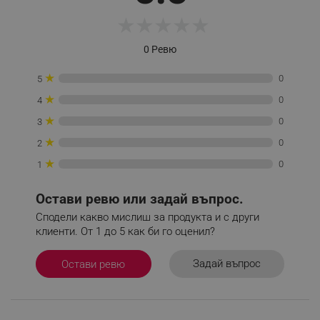
★
★
★
★
★
0 Ревю
★
0
5
CookieScriptConsent
CookieScript
★
0
4
.alleop.bg
★
0
3
★
0
2
★
0
1
Остави ревю или задай въпрос.
Сподели какво мислиш за продукта и с други
клиенти. От 1 до 5 как би го оценил?
XSRF-TOKEN
promo.alleop.bg
Задай въпрос
Остави ревю