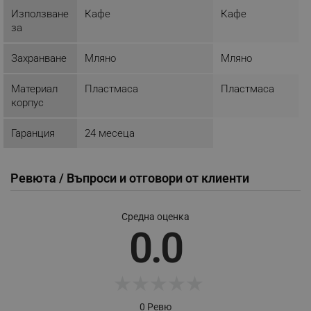
Използване
Кафе
Кафе
за
_sgf_push_permission_asked
.alleop.bg
Захранване
Мляно
Мляно
Google Privacy Policy
Материал
Пластмаса
Пластмаса
корпус
_sgf_test_mode
.alleop.bg
Гаранция
24 месеца
Ревюта / Въпроси и отговори от клиенти
_sgf_tracking
.alleop.bg
Средна оценка
0.0
★
★
★
★
★
_sgf_delayed_actions,
.alleop.bg
0 Ревю