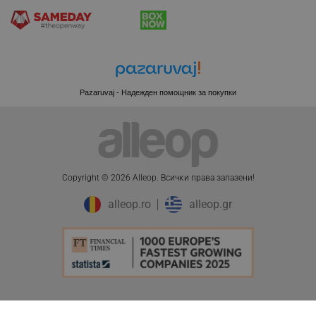
XSRF-TOKEN
promo.alleop.bg
Pazaruvaj - Надежден помощник за покупки
PHPSESSID
PHP.net
Copyright © 2026 Alleop. Bcичĸи пpaвa зaпaзeни!
www.alleop.bg
alleop.ro
alleop.gr
ПЦД:
20.40 € / 39.90 лв.
Добави в количка
15.99 € / 31.27 лв.