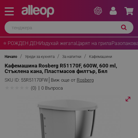
⭐ РОЖДЕН ДЕН
Издухай жегата
Царят на грила
Разопакова
Начало
Уреди за кухнята
За напитки
Кафемашини
Кафемашина Rosberg R51170F, 600W, 600 ml,
Стъклена кана, Пластмасов филтър, Бял
SKU ID:
55R51170FW
Виж още от
Rosberg
★
★
★
★
★
(0)
0 Въпроса