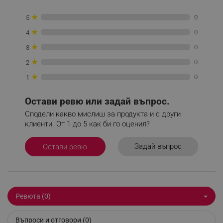
★
0
5
_sgf_delayed_campaigns
.alleop.bg
★
0
4
★
0
3
★
0
2
_sgf_npq
.alleop.bg
★
0
1
Остави ревю или задай въпрос.
Сподели какво мислиш за продукта и с други
клиенти. От 1 до 5 как би го оценил?
_sgf_clicked_banners
.alleop.bg
Задай въпрос
Остави ревю
_sgf_rq
.alleop.bg
Ревюта (0)
Въпроси и отговори (0)