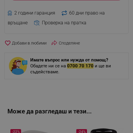
2 години гаранция
60 дни право на
връщане
Проверка на пратка
favorite_border
Споделяне
Имате въпрос или нужда от помощ?
Обадете ни се на
0700 70 170
и ще ви
съдействаме.
Може да разгледаш и тези...
-22%
-24%