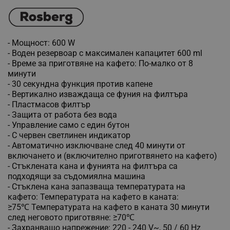
- Мощност:
600
W
- Воден
резервоар с максимален капацитет
600
ml
- Време за приготвяне на кафето
:
По-малко от 8
минути
- 30 секундна функция против капене
- Вертикално изваждаща се фуния на филтъра
- Пластмасов филтър
- Защита от работа без вода
- Управление
само с един бутон
- С червен светлинен индикатор
- Автоматично изключване след 40 минути от
включането и (включително приготвянето на кафето)
- Стъклената кана и фунията на филтъра са
подходящи за съдомиялна машина
- Стъклена кана запазваща температурата на
кафето
:
Температурата на кафето в каната
:
≥75℃
Температурата на кафето в каната 30 минути
след неговото приготвяне
: ≥70℃
- Захранващо
напрежение
: 220 - 240 V~, 50 / 60 Hz