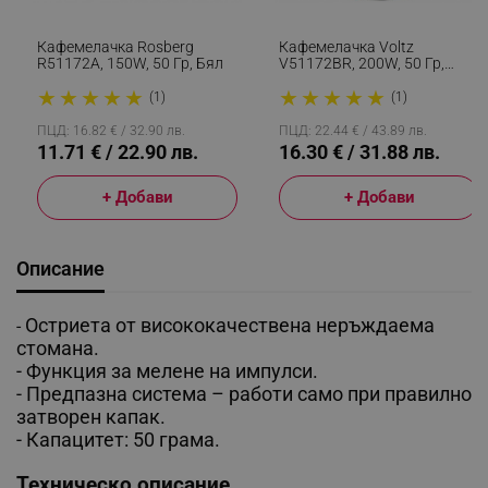
Кафемелачка Rosberg
Кафемелачка Voltz
R51172A, 150W, 50 Гр, Бял
V51172BR, 200W, 50 Гр,
Червен/Черен
★
★
★
★
★
★
★
★
★
★
(1)
(1)
ПЦД: 16.82 € / 32.90 лв.
ПЦД: 22.44 € / 43.89 лв.
11.71 € / 22.90 лв.
16.30 € / 31.88 лв.
+ Добави
+ Добави
Описание
Остриета от висококачествена неръждаема
-
стомана.
-
Функция за мелене на импулси.
-
Предпазна система – работи само при правилно
затворен капак.
-
Капацитет: 50 грама.
Техническо описание