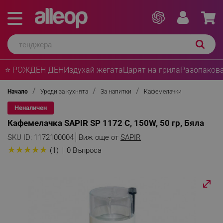
⭐ РОЖДЕН ДЕН
Издухай жегата
Царят на грила
Разопакова
Начало
Уреди за кухнята
За напитки
Кафемелачки
Неналичен
Кафемелачка SAPIR SP 1172 C, 150W, 50 гр, Бяла
SKU ID:
1172100004
Виж още от
SAPIR
★
★
★
★
★
(1)
0 Въпроса