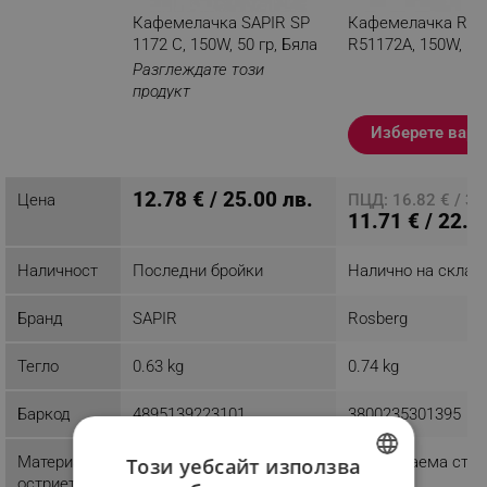
Кафемелачка SAPIR SP
Кафемелачка Ros
1172 C, 150W, 50 гр, Бяла
R51172A, 150W, 50 
Разглеждате този
продукт
Изберете вари
12.78 € / 25.00 лв.
Цена
ПЦД: 16.82 € / 32
11.71 € / 22.9
Наличност
Последни бройки
Налично на склад
Бранд
SAPIR
Rosberg
Тегло
0.63 kg
0.74 kg
Баркод
4895139223101
3800235301395
Материал
Неръждаема сто
Този уебсайт използва
остриета