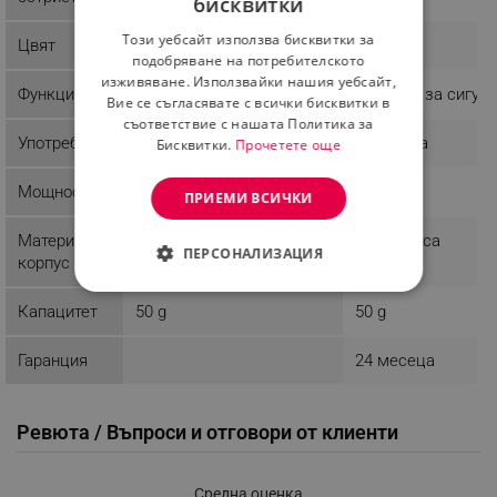
бисквитки
BULGARIAN
Този уебсайт използва бисквитки за
Цвят
Бял
Бял
ROMANIAN
подобряване на потребителското
изживяване. Използвайки нашия уебсайт,
Функции
Система за сигур
Вие се съгласявате с всички бисквитки в
съответствие с нашата Политика за
Употреба
Домашна
Домашна
Бисквитки.
Прочетете още
Мощност
150 W
150 W
ПРИЕМИ ВСИЧКИ
Материал
Пластмаса
ПЕРСОНАЛИЗАЦИЯ
корпус
СТРОГО НЕОБХОДИМО
Капацитет
50 g
50 g
ЕФЕКТИВНОСТ
Гаранция
24 месеца
ТАРГЕТИРАНЕ
Ревюта / Въпроси и отговори от клиенти
ФУНКЦИОНАЛНОСТ
НЕКЛАСИФИЦИРАНИ
Средна оценка