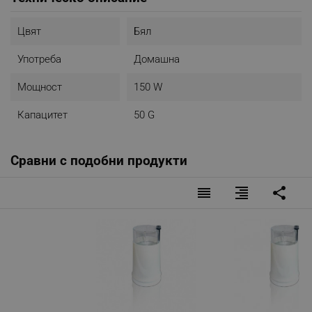
Цвят
Бял
Употреба
Домашна
Мощност
150 W
Капацитет
50 G
Сравни с подобни продукти
reorder
format_align_right
share