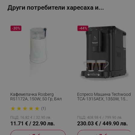
Други потребители харесаха и...
_sgf_delayed_actions,
.alleop.bg
-30%
-44%
_sgf_delayed_campaigns
.alleop.bg
_sgf_npq
.alleop.bg
Кафемелачка Rosberg
Еспресо Машина Techwood
R51172A, 150W, 50 Гр, Бял
TCA-1315AEX, 1350W, 15
Bar, 1.5 Л, 4 Функции, Touch
★
★
★
★
★
Бутони, Вградена
_sgf_clicked_banners
.alleop.bg
(1)
Кафемелачка С 15 Степени,
Черен
ПЦД: 16.82 € / 32.90 лв.
ПЦД: 408.98 € / 799.90 лв.
11.71 € / 22.90 лв.
230.03 € / 449.90 лв.
_sgf_rq
.alleop.bg