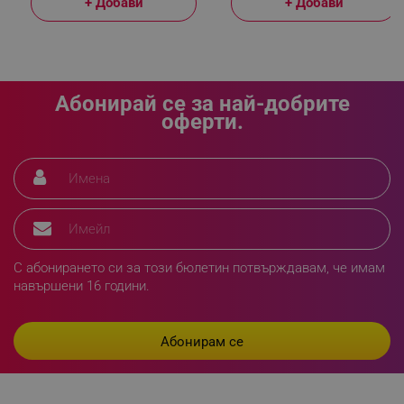
+ Добави
+ Добави
Абонирай се за най-добрите
оферти.
segmentifyExtension
.alleop.bg
sgfUserUpdateData
.alleop.bg
С абонирането си за този бюлетин потвърждавам, че имам
навършени 16 години.
rlv_h_fbp
.alleop.bg
rlv_
.alleop.bg
rlv_mode
.alleop.bg