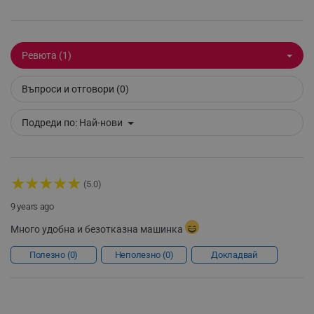
Ревюта (1)
_sgf_session_id
.alleop.bg
Въпроси и отговори (0)
_sgf_push_permission_asked
.alleop.bg
Подреди по:
Най-нови
Google Privacy Policy
★
★
★
★
★
(5.0)
_sgf_test_mode
.alleop.bg
9 years ago
Много удобна и безотказна машинка
Полезно
0
Неполезно
0
Докладвай
_sgf_tracking
.alleop.bg