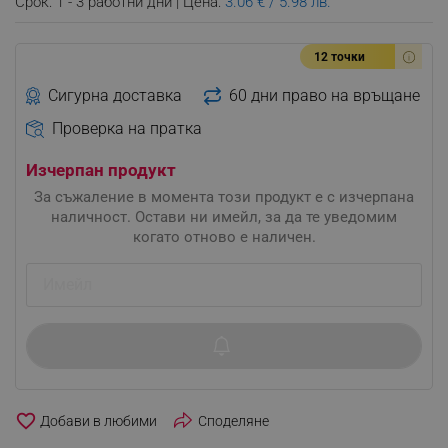
Срок: 1 - 3 работни дни | Цена:
3.06 € / 5.98 лв.
12 точки
Сигурна доставка
60 дни право на връщане
Проверка на пратка
Изчерпан продукт
За съжаление в момента този продукт е с изчерпана
наличност. Остави ни имейл, за да те уведомим
когато отново е наличен.
favorite_border
Споделяне