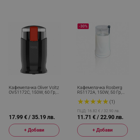
-30%
Кафемелачка Oliver Voltz
Кафемелачка Rosberg
OV51172C, 150W, 60 Гр,
R51172A, 150W, 50 Гр,
Система За
Бял
★
★
★
★
★
Безопасност,
(1)
Стоманени Ножове,
Черен
ПЦД: 16.82 € / 32.90 лв.
17.99 € / 35.19 лв.
11.71 € / 22.90 лв.
+ Добави
+ Добави