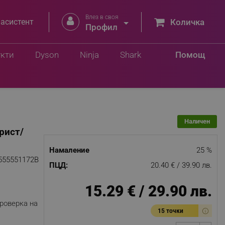
Влез в своя


 асистент
Количка
.
Профил
Добави в количка
лв.
укти
Dyson
Ninja
Shark
Помощ
Наличен
рист/
Намаление
25 %
555551172B
ПЦД:
20.40 € / 39.90 лв.
15.29 € / 29.90 лв.
роверка на
15 точки