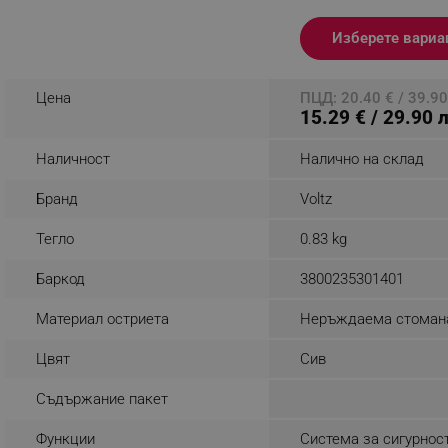
_nzm_noid_92166-7699
Изберете вариа
_nzm_id_92166-7699
_sgf_user_id
Цена
ПЦД: 20.40 € / 39.90
15.29 € / 29.90 
_sgf_session_id
_sgf_push_permission_as
Наличност
Налично на склад
Бранд
Voltz
_sgf_test_mode
Тегло
0.83 kg
_sgf_tracking
Баркод
3800235301401
_sgf_delayed_actions,
Материал остриета
Неръждаема стоман
_sgf_delayed_campaigns
Цвят
Сив
_sgf_npq
Съдържание пакет
_sgf_clicked_banners
Функции
Система за сигурнос