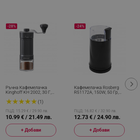
-28%
-24%
Ръчна Кафемелачка
Кафемелачка Rosberg
Kinghoff KH 2002, 30 Г,
R51172A, 150W, 50 Гр,
Керамичен Механизъм,
Черен
★
★
★
★
★
Безстепенно Регулиране
(1)
На Фиността На
Смилане, Черен
ПЦД: 15.29 € / 29.90 лв.
ПЦД: 16.82 € / 32.90 лв.
10.99 € / 21.49 лв.
12.73 € / 24.90 лв.
+ Добави
+ Добави