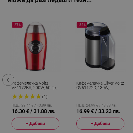
Може да разгледаш и тези...
-27%
-32%
Кафемелачка Voltz
Кафемелачка Oliver Voltz
V51172BR, 200W, 50 Гр,
OV51172D, 130W,
Червен/Черен
Контейнер За Смляно
★
★
★
★
★
Кафе 50 Гр, 2 Филтъра
(1)
За Фино И Едро Кафе,
Черен/Сребрист
ПЦД: 22.44 € / 43.89 лв.
ПЦД: 24.99 € / 48.88 лв.
16.30 € / 31.88 лв.
16.99 € / 33.23 лв.
+ Добави
+ Добави