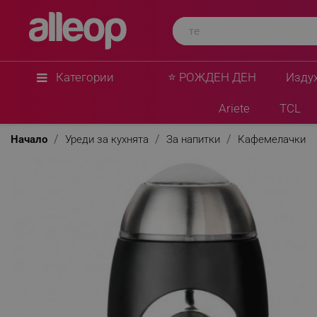
Voltz
Кафемелачка Voltz V51172B, 200W, 50 гр, Среб
★
★
★
★
★
0 Въпроса
(1)
Категории
⭐ РОЖДЕН ДЕН
Изду
Ariete
TCL
Начало
Уреди за кухнята
За напитки
Кафемелачки