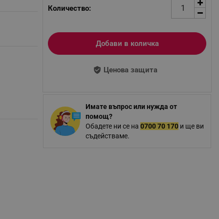
Количество:
Добави в количка
Ценова защита
Имате въпрос или нужда от
помощ?
Обадете ни се на
0700 70 170
и ще ви
съдействаме.