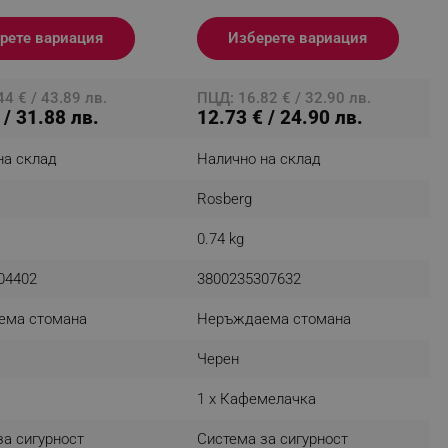
рете вариация
Изберете вариация
fying visitors. The lifetime
4 € / 43.89 лв.
ПЦД: 16.82 € / 32.90 лв.
 / 31.88 лв.
12.73 € / 24.90 лв.
ifying visitor sessions
itor is asked for web push
на склад
Налично на склад
Rosberg
tor is a test user and can
0.74 kg
tor disabled tracking,
y related cookies and local
04402
3800235307632
aign specific data for
ема стомана
Неръждаема стомана
aign specific data for
Черен
r events stored to be sent
1 x Кафемелачка
ferent banners clicked by the
за сигурност
Система за сигурност