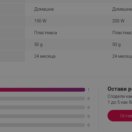
.alleop.bg
Сесия
This is a list of customer behaviou
Домашна
Домашна
due to an error and stored to be s
in next page
150 W
200 W
.alleop.bg
6 месеца
This is a flag to set whether current
Segmentify Chrome Extension
Пластмаса
Пластма
.alleop.bg
6 месеца
This is JSON object to store current
name, username, segments, membe
50 g
50 g
membership date
.alleop.bg
1 месец
Releva
24 месеца
24 месец
.alleop.bg
1 месец
Releva
.alleop.bg
1 месец
Releva
.alleop.bg
1 месец
Releva
.alleop.bg
1 месец
Releva
Остави р
1
Сподели как
.alleop.bg
1 месец
Releva
0
1 до 5 как б
.alleop.bg
1 месец
Releva
0
.alleop.bg
1 месец
Releva
Оста
0
.alleop.bg
1 месец
Releva
0
.alleop.bg
1 месец
Releva