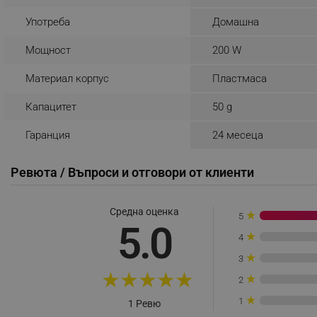
_sgf_rq
Употреба
Домашна
Мощност
200 W
segmentifyExtension
Материал корпус
Пластмаса
sgfUserUpdateData
Капацитет
50 g
rlv_h_fbp
Гаранция
24 месеца
rlv_
rlv_mode
Ревюта / Въпроси и отговори от клиенти
rlv_p
rlv_g
Средна оценка
★
5
5.0
rlv_s
★
4
rlv_iv
★
3
rlv_e_pt
★
★
★
★
★
★
2
rlv_e
★
1
1 Ревю
rlv_h_profile