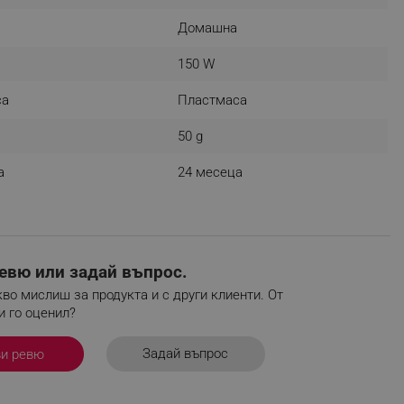
r events which is cancelled
Домашна
ent to Segmentify servers
150 W
 visitor installed
са
Пластмаса
 visitor’s data including
rship status and
50 g
а
24 месеца
евю или задай въпрос.
во мислиш за продукта и с други клиенти. От
и го оценил?
Задай въпрос
ви ревю