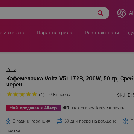
AI
ПЦД:
20.40 € / 39.90 лв
рист/черен
15.29 € / 29.90 
хай жегата
Царят на грила
Разопаковани прод
Voltz
Кафемелачка Voltz V51172B, 200W, 50 гр, Среб
черен
★
★
★
★
★
0 Въпроса
(1)
SKU ID:
Най-продаван в Alleop
№3
в категория
Кафемелачки
2 години гаранция
60 дни право на връщане
П
пратка