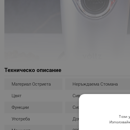
Техническо описание
Материал Остриета
Неръждаема Стомана
Цвят
Сив
Електрическа кафемелачка Voltz, 200 W, 50 гр, Сребрис
Функции
Система За Сигурност
- Капацитет: 50 гр
- Бутон за Вкл./Изкл
Този 
Употреба
Домашна
- Система за безопасност - работи само, ако капакът е д
Използвайк