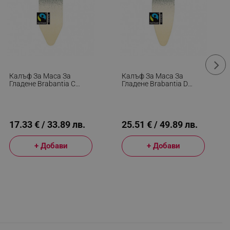
Калъф За Маса За
Калъф За Маса За
Гладене Brabantia C
Гладене Brabantia D
1008908, 124x45 См, 2
1008913, 135x45 См, 8
Мм, Жълт/Зелен
Мм, Жълт/Зелен
17.33 € / 33.89 лв.
25.51 € / 49.89 лв.
+ Добави
+ Добави