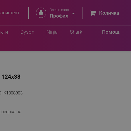
Влез в своя


 асистент
Количка
Профил
укти
Dyson
Ninja
Shark
Помощ
, 124x38
D:
K1008903
роверка на