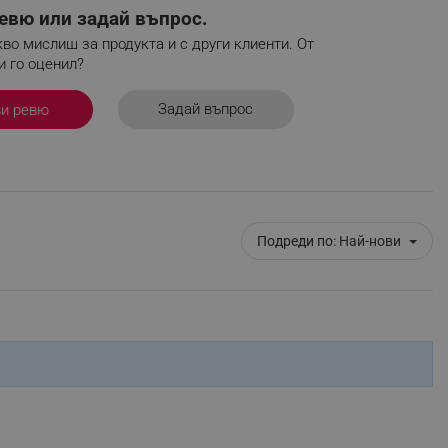
евю или задай въпрос.
во мислиш за продукта и с други клиенти. От
и го оценил?
fying visitors. The lifetime
Задай въпрос
ви ревю
ifying visitor sessions
itor is asked for web push
tor is a test user and can
Подреди по:
Най-нови
tor disabled tracking,
y related cookies and local
aign specific data for
aign specific data for
r events stored to be sent
ferent banners clicked by the