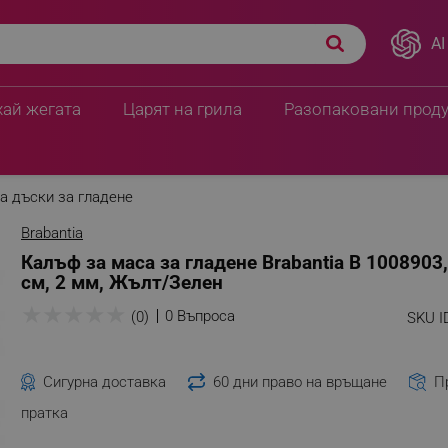
AI
хай жегата
Царят на грила
Разопаковани прод
а дъски за гладене
Brabantia
Калъф за маса за гладене Brabantia B 1008903
см, 2 мм, Жълт/Зелен
★
★
★
★
★
0 Въпроса
(0)
SKU I
Сигурна доставка
60 дни право на връщане
П
пратка