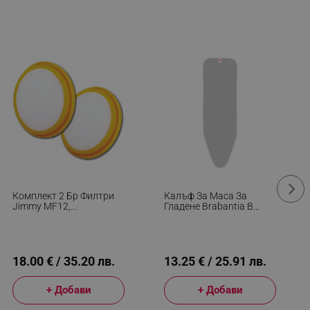
r events which is cancelled
ent to Segmentify servers
 visitor installed
 visitor’s data including
rship status and
Комплект 2 Бр Филтри
Калъф За Маса За
Jimmy MF12,
Гладене Brabantia B
Съвместими С Jimmy
90300151, 124x38 См, 2
JV35, HEPA, Жълт
Мм, Металик
18.00 € / 35.20 лв.
13.25 € / 25.91 лв.
+ Добави
+ Добави