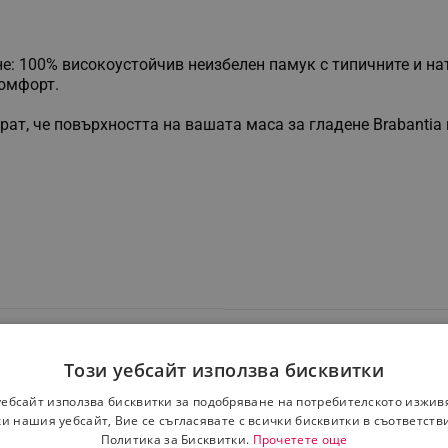
ене: 100% високоустойчив неизбелен памук с типичните и н
комфорт.
рат, че повърхността на вашата маса за гладене Brabantia
Този уебсайт използва бисквитки
уебсайт използва бисквитки за подобряване на потребителското изжив
и нашия уебсайт, Вие се съгласявате с всички бисквитки в съответств
Политика за Бисквитки.
Прочетете още