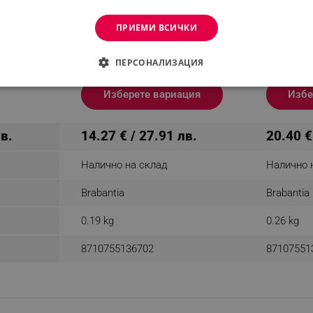
адене
Калъф за маса за гладене
Калъф за
ПРИЕМИ ВСИЧКИ
124x38
Brabantia C 90300158, 124x45
Brabantia
н
см, 2 мм, Металик
см, 8 мм,
ПЕРСОНАЛИЗАЦИЯ
одукт
ДИМО
ЕФЕКТИВНОСТ
ТАРГЕТИРАНЕ
ФУНКЦИО
Изберете вариация
Избе
АНИ
лв.
14.27 € / 27.91 лв.
20.40 €
Налично на склад
Налично 
еобходимо
Ефективност
Таргетиране
Функционалност
Неклас
Brabantia
Brabantia
витки позволяват основната функционалност на уебсайта, като потребителско вл
же да се използва правилно без строго необходими бисквитки.
0.19 kg
0.26 kg
Provider /
Валиден
Описание
8710755136702
87107551
Домейн
до
.alleop.bg
1 месец
Profitshare
7699
.alleop.bg
1 месец
newsman
.alleop.bg
1 месец
Newsman