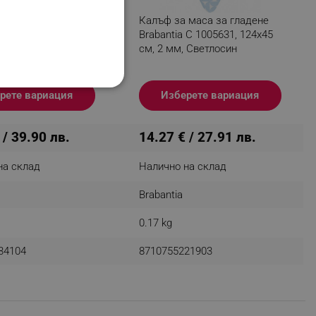
 маса за гладене
Калъф за маса за гладене
 C 1003439, 124x45
Brabantia C 1005631, 124x45
 Металик
см, 2 мм, Светлосин
НАЛНОСТ
рете вариация
Изберете вариация
 / 39.90 лв.
14.27 € / 27.91 лв.
на склад
Налично на склад
ифицирани
Brabantia
изане и управление на
0.17 kg
34104
8710755221903