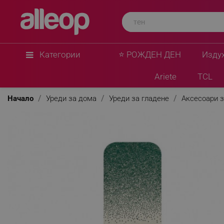
Категории
⭐ РОЖДЕН ДЕН
Изду
Ariete
TCL
Начало
Уреди за дома
Уреди за гладене
Аксесоари з