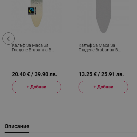
Калъф За Маса За
Калъф За Маса За
Гладене Brabantia B
Гладене Brabantia B
1008906, 124x38 См, 8
90300151, 124x38 См, 2
Мм, Жълт/Зелен
Мм, Металик
20.40 € / 39.90 лв.
13.25 € / 25.91 лв.
+ Добави
+ Добави
Описание