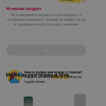
Изчерпан продукт
За съжаление в момента този продукт е с
изчерпана наличност. Остави ни имейл, за да
те уведомим когато отново е наличен.
Имате въпрос или нужда от помощ?
Може да разгледаш и тези...
Обадете ни се на
0700 70 170
и ще ви
съдействаме.