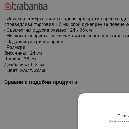
- Идеална повърхност за гладене при сухо и парно глад
справедлива търговия + 2 мм слой дунапрен за повече 
- Съвместим с дъска размер 124 x 38 см
- Нишката за пристягане и системата за опъване гаранти
- Подходящ за ръчно пране
- Размери:
Височина: 124 см
Ширина: 38 см
Дълбочина: 0.2 см
- Цвят: Жълт/Зелен
Сравни с подобни продукти
Този 
Използвайк