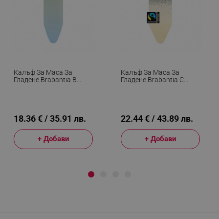
Калъф За Маса За
Калъф За Маса За
Гладене Brabantia B
Гладене Brabantia C
1008905, 124x38 См, 8
1008911, 124x45 См, 8
Мм, Зелен/Светлосин
Мм, Жълт/Зелен
18.36 € / 35.91 лв.
22.44 € / 43.89 лв.
+ Добави
+ Добави