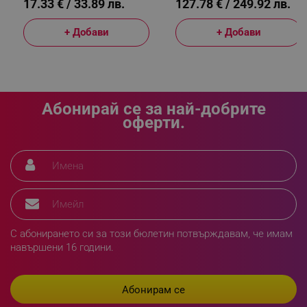
17.33 € / 33.89 лв.
127.78 € / 249.92 лв.
+ Добави
+ Добави
_sgf_npq
.alleop.bg
Абонирай се за най-добрите
_sgf_clicked_banners
.alleop.bg
оферти.
_sgf_rq
.alleop.bg
С абонирането си за този бюлетин потвърждавам, че имам
навършени 16 години.
segmentifyExtension
.alleop.bg