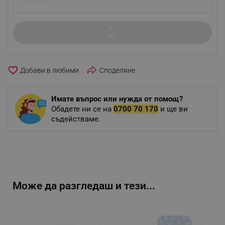
favorite_border
Споделяне
Имате въпрос или нужда от помощ?
Обадете ни се на
0700 70 170
и ще ви
съдействаме.
Може да разгледаш и тези...