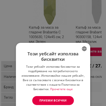
Калъф за маса за
Калъф за маса за
гладене Brabantia C
гладене Brabantia 
1005630, 124x45 см, 2
90300158, 124x45 с
мм, Зелен
мм, Металик
Разглеждате този
Изберете вари
продукт
Този уебсайт използва
бисквитки
BULGARIAN
14.27 € / 27.91 лв.
14.27 € / 27.9
Цена
Този уебсайт използва бисквитки за
ROMANIAN
подобряване на потребителското
изживяване. Използвайки нашия уебсайт,
Наличност
Последни бройки
Налично на склад
Вие се съгласявате с всички бисквитки в
съответствие с нашата Политика за
Бранд
Brabantia
Brabantia
Бисквитки.
Прочетете още
Тегло
0.17 kg
0.19 kg
ПРИЕМИ ВСИЧКИ