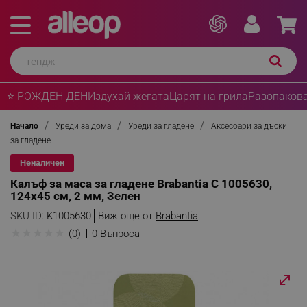
⭐ РОЖДЕН ДЕН
Издухай жегата
Царят на грила
Разопакова
Начало
Уреди за дома
Уреди за гладене
Аксесоари за дъски
за гладене
Неналичен
Калъф за маса за гладене Brabantia C 1005630,
124x45 см, 2 мм, Зелен
SKU ID:
K1005630
Виж още от
Brabantia
★
★
★
★
★
(0)
0 Въпроса