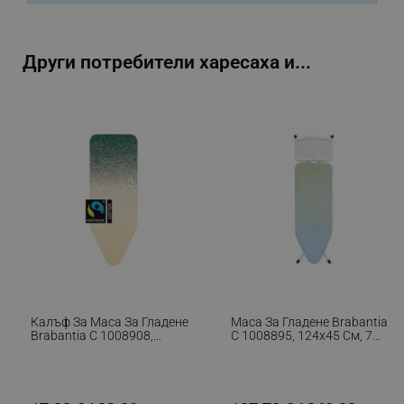
Google Privacy Policy
Други потребители харесаха и...
_sgf_test_mode
.alleop.bg
_sgf_tracking
.alleop.bg
_sgf_delayed_actions,
.alleop.bg
Калъф За Маса За Гладене
Маса За Гладене Brabantia
Brabantia C 1008908,
C 1008895, 124x45 См, 7
124x45 См, 2 Мм, Жълт/
Позиции За Регулиране,
Зелен
Поставка За
_sgf_delayed_campaigns
.alleop.bg
Парогенератор, Зелен/
Светлосин