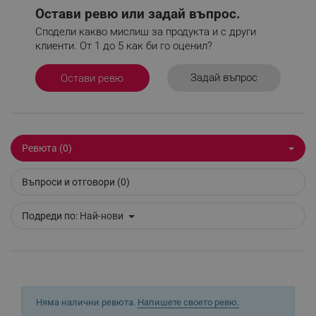
акаунта. Уебсайтът не може да се използва
Остави ревю или задай въпрос.
правилно без строго необходими бисквитки.
Сподели какво мислиш за продукта и с други
Provider /
клиенти. От 1 до 5 как би го оценил?
Име
Домейн
click_code_ps
.alleop.bg
Задай въпрос
Остави ревю
_nzm_nosubscribe_92166-7699
.alleop.bg
_nzm_idnl_92166-7699
.alleop.bg
_nzm_noid_92166-7699
.alleop.bg
Ревюта (0)
_nzm_id_92166-7699
.alleop.bg
_sgf_user_id
.alleop.bg
Въпроси и отговори (0)
Подреди по:
Най-нови
_sgf_session_id
.alleop.bg
_sgf_push_permission_asked
.alleop.bg
Няма налични ревюта.
Напишете своето ревю.