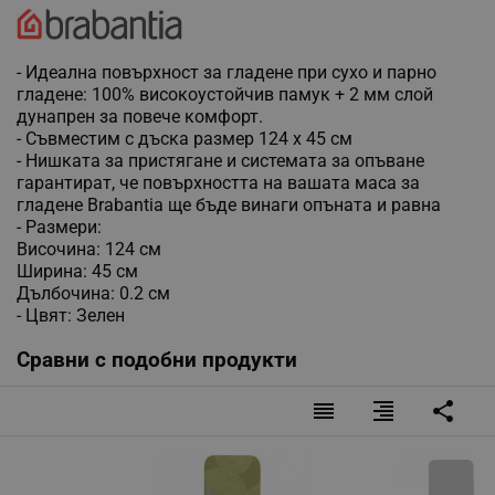
- Идеална повърхност за гладене при сухо и парно
гладене: 100% високоустойчив памук + 2 мм слой
дунапрен за повече комфорт.
- Съвместим с дъска размер 124 x 45 см
- Нишката за пристягане и системата за опъване
гарантират, че повърхността на вашата маса за
гладене Brabantia ще бъде винаги опъната и равна
- Размери:
Височина: 124 см
Ширина: 45 см
Дълбочина: 0.2 см
- Цвят: Зелен
Сравни с подобни продукти
reorder
format_align_right
share