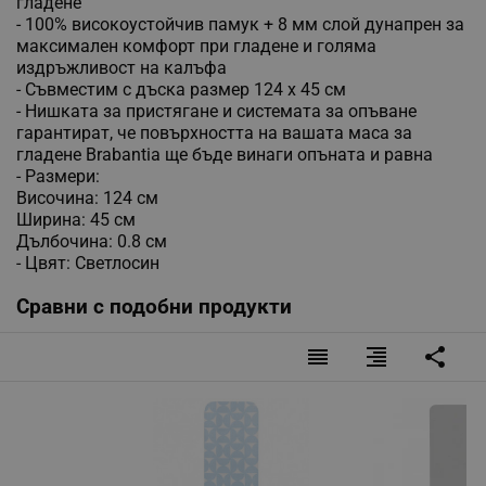
гладене
- 100% високоустойчив памук + 8 мм слой дунапрен за
максимален комфорт при гладене и голяма
издръжливост на калъфа
- Съвместим с дъска размер 124 x 45 см
- Нишката за пристягане и системата за опъване
гарантират, че повърхността на вашата маса за
гладене Brabantia ще бъде винаги опъната и равна
- Размери:
Височина: 124 см
Ширина: 45 см
Дълбочина: 0.8 см
- Цвят: Светлосин
Сравни с подобни продукти
reorder
format_align_right
share