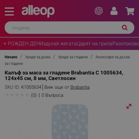
⭐ РОЖДЕН ДЕН
Издухай жегата
Царят на грила
Разопакова
Начало
Уреди за дома
Уреди за гладене
Аксесоари за дъски
за гладене
Калъф за маса за гладене Brabantia C 1005634,
124x45 см, 8 мм, Светлосин
SKU ID:
K1005634
Виж още от
Brabantia
★
★
★
★
★
(0)
0 Въпроса