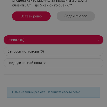
Сподели какво мислиш за продукта и с други
правилно без строго необходими бисквитки.
клиенти. От 1 до 5 как би го оценил?
Provider /
Име
Домейн
Задай въпрос
Остави ревю
click_code_ps
.alleop.bg
_nzm_nosubscribe_92166-7699
.alleop.bg
_nzm_idnl_92166-7699
.alleop.bg
_nzm_noid_92166-7699
.alleop.bg
Ревюта (0)
_nzm_id_92166-7699
.alleop.bg
Въпроси и отговори (0)
_sgf_user_id
.alleop.bg
Подреди по:
Най-нови
_sgf_session_id
.alleop.bg
Няма налични ревюта.
Напишете своето ревю.
_sgf_push_permission_asked
.alleop.bg
Google Privacy Policy