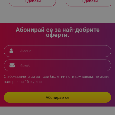
+ Добави
+ Добави
_sgf_npq
.alleop.bg
Абонирай се за най-добрите
оферти.
_sgf_clicked_banners
.alleop.bg
_sgf_rq
.alleop.bg
С абонирането си за този бюлетин потвърждавам, че имам
навършени 16 години.
segmentifyExtension
.alleop.bg