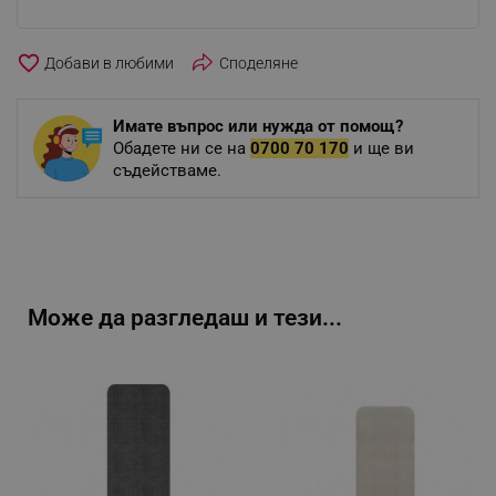
favorite_border
Споделяне
Имате въпрос или нужда от помощ?
Обадете ни се на
0700 70 170
и ще ви
съдействаме.
Може да разгледаш и тези...