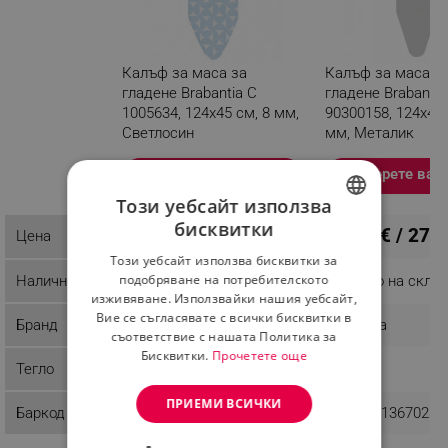
Калъф за маса за
Калъф за маса з
гладене Brabantia C
гладене Brabantia
1005634, 124x45 см, 8 мм,
90300158, 124x45 
Светлосин
мм, Металик
Разглеждате този продукт
Изберете вариация
Изберете вар
Този уебсайт използва
бисквитки
20.40 € / 39.90 лв.
14.27 € / 27.9
Цена
BULGARIAN
Този уебсайт използва бисквитки за
ROMANIAN
подобряване на потребителското
Наличност
Налично на склад
Налично на скла
изживяване. Използвайки нашия уебсайт,
Вие се съгласявате с всички бисквитки в
Бранд
Brabantia
Brabantia
съответствие с нашата Политика за
Бисквитки.
Прочетете още
Тегло
0.26 kg
0.19 kg
ПРИЕМИ ВСИЧКИ
Баркод
8710755219863
8710755136702