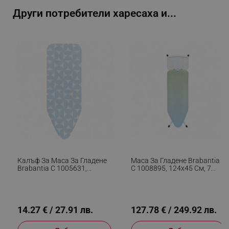
Други потребители харесаха и...
_sgf_test_mode
.alleop.bg
_sgf_tracking
.alleop.bg
_sgf_delayed_actions,
.alleop.bg
Калъф За Маса За Гладене
Маса За Гладене Brabantia
Brabantia C 1005631,
C 1008895, 124x45 См, 7
124x45 См, 2 Мм, Светлосин
Позиции За Регулиране,
Поставка За
Парогенератор, Зелен/
_sgf_delayed_campaigns
.alleop.bg
Светлосин
14.27 € / 27.91 лв.
127.78 € / 249.92 лв.