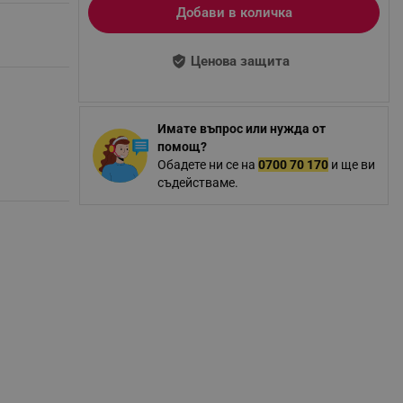
Добави в количка
Ценова защита
Имате въпрос или нужда от
помощ?
Обадете ни се на
0700 70 170
и ще ви
съдействаме.