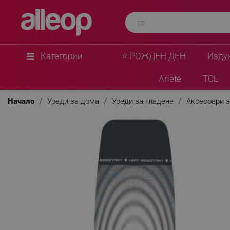
Brabantia
Калъф за маса за гладене Brabantia D 1003457,
Топлоустойчива зона за ютия, Тъмносив/Бял
★
★
★
★
★
0 Въпроса
(0)
Категории
⭐ РОЖДЕН ДЕН
Изду
Ariete
TCL
Начало
Уреди за дома
Уреди за гладене
Аксесоари з