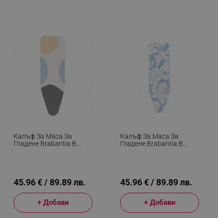
Калъф За Маса За
Калъф За Маса За
Гладене Brabantia B
Гладене Brabantia B
1003420, 124x38 См, 9
90300147, 124x38 См, 9
Мм, PerfectFlow, Бял/
Мм, PerfectFlow, Бял/
Сив
Светлосин
45.96 € / 89.89 лв.
45.96 € / 89.89 лв.
+ Добави
+ Добави