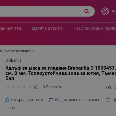
AI
 135x45 см, 8 мм,
20.40 € / 39.90 лв.
33.70 € / 65.91 
хай жегата
Царят на грила
Разопаковани прод
а дъски за гладене
Brabantia
Калъф за маса за гладене Brabantia D 1003457
см, 8 мм, Топлоустойчива зона за ютия, Тъмн
Бял
★
★
★
★
★
0 Въпроса
(0)
SKU I
Сигурна доставка
60 дни право на връщане
П
пратка