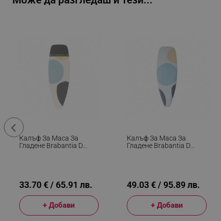
Може да разгледаш и тези...
Калъф За Маса За
Калъф За Маса За
Гладене Brabantia D
Гладене Brabantia D
1003456, 135x45 См, 8
1003459, 135x45 См, 9
Мм, Топлоустойчива
Мм, PerfectFlow, Бял/
Зона За Ютия, Бял/Сив
Сив
33.70 € / 65.91 лв.
49.03 € / 95.89 лв.
+ Добави
+ Добави