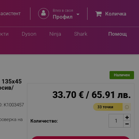
Влез в своя


 асистент
Количка
Профил
Добави в количка
лв.
укти
Dyson
Ninja
Shark
Помощ
Наличен
, 135x45
осив/
33.70 € / 65.91 лв.
D:
K1003457
33 точки
роверка на
Количество: