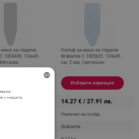
 маса за гладене
Калъф за маса за гладене
 C 1003439, 124x45
Brabantia C 1005631, 124x45
 Металик
см, 2 мм, Светлосин
рете вариация
Изберете вариация
яване.
BULGARIAN
ие с нашата
 / 39.90 лв.
14.27 € / 27.91 лв.
ROMANIAN
на склад
Налично на склад
Brabantia
0.17 kg