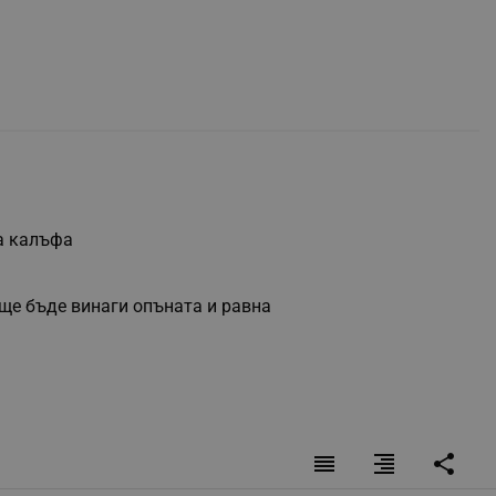
а калъфа
 ще бъде винаги опъната и равна
reorder
format_align_right
share