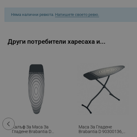
_sgf_session_id
Няма налични ревюта.
Напишете своето ревю.
_sgf_push_permission_as
_sgf_test_mode
Други потребители харесаха и...
_sgf_tracking
_sgf_delayed_actions,
_sgf_delayed_campaigns
_sgf_npq
_sgf_clicked_banners
_sgf_rq
Калъф За Маса За
Маса За Гладене
segmentifyExtension
Гладене Brabantia D
Brabantia D 90300136,
90300168, 135x45 См, 2
135x45 См, 7 Позиции