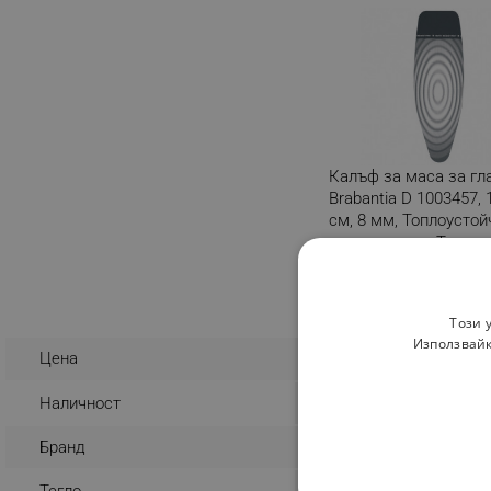
Калъф за маса за гл
Brabantia D 1003457, 
см, 8 мм, Топлоустой
зона за ютия, Тъмно
Разглеждате този пр
Изберете вариа
Този 
Използвайк
33.70 € / 65.91 
Цена
Наличност
Налично на склад
Бранд
Brabantia
Тегло
0.29 kg