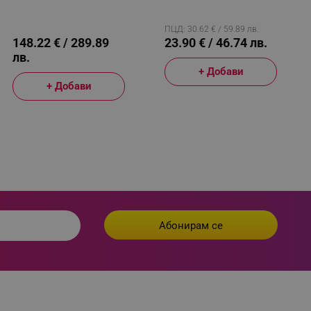
За Регулиране,
Самопочистване, Черен
 visitor’s data including
Топлоустойчива Зона За
rship status and
Ютия, Бял/Сив
ПЦД: 30.62 € / 59.89 лв.
148.22 € / 289.89
23.90 € / 46.74 лв.
лв.
+ Добави
+ Добави