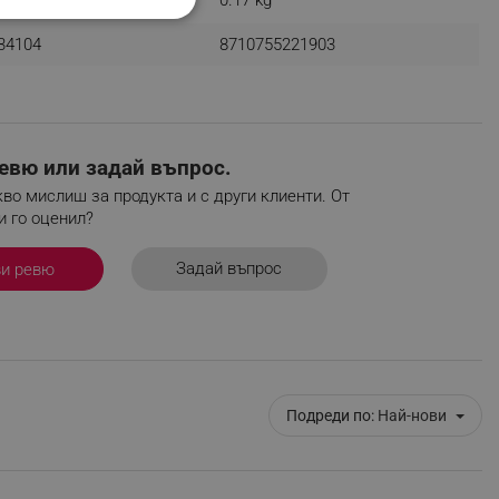
НАЛНОСТ
34104
8710755221903
евю или задай въпрос.
ифицирани
во мислиш за продукта и с други клиенти. От
изане и управление на
и го оценил?
Задай въпрос
ви ревю
Подреди по:
Най-нови
fying visitors. The lifetime