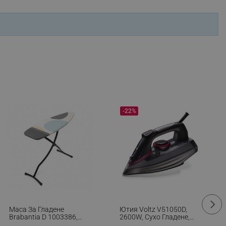
ifying visitor sessions
itor is asked for web push
tor is a test user and can
tor disabled tracking,
y related cookies and local
aign specific data for
-22%
aign specific data for
r events stored to be sent
ferent banners clicked by the
r events which is cancelled
ent to Segmentify servers
Маса За Гладене
Ютия Voltz V51050D,
 visitor installed
Brabantia D 1003386,
2600W, Сухо Гладене,
135x45 См, 7 Позиции
Керамично Покритие,