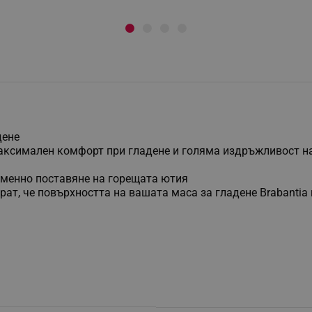
дене
максимален комфорт при гладене и голяма издръжливост н
ременно поставяне на горещата ютия
рат, че повърхността на вашата маса за гладене Brabantia