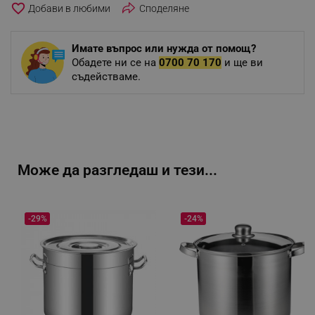
favorite_border
Споделяне
Имате въпрос или нужда от помощ?
Обадете ни се на
0700 70 170
и ще ви
съдействаме.
Може да разгледаш и тези...
-29%
-24%