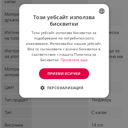
капак
Материал
Инокс
Този уебсайт използва
дръжка
бисквитки
BULGARIAN
Източник
Електрически
Този уебсайт използва бисквитки за
ROMANIAN
на топлина
подобряване на потребителското
изживяване. Използвайки нашия уебсайт,
Вие се съгласявате с всички бисквитки в
Инструкции
Подходяща за
съответствие с нашата Политика за
за употреба
съдомиялна маши
Бисквитки.
Прочетете още
Материал
Инокс
ПРИЕМИ ВСИЧКИ
интериор
Цвят
Инокс
ПЕРСОНАЛИЗАЦИЯ
СТРОГО НЕОБХОДИМО
Тип продукт
Тенджера
ЕФЕКТИВНОСТ
Тип
С капак
ТАРГЕТИРАНЕ
Височина
14 cm