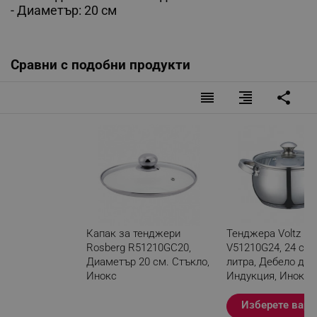
- Диаметър: 20 см
Сравни с подобни продукти
reorder
format_align_right
share
Капак за тенджери
Тенджера Voltz
Rosberg R51210GC20,
V51210G24, 24 см, 
Диаметър 20 см. Стъкло,
литра, Дебело дън
Инокс
Индукция, Инокс
Разглеждате този
Изберете вари
продукт