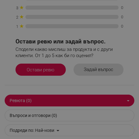
_nzm_noid_92166-7699
.alleop.bg
★
0
3
_nzm_id_92166-7699
.alleop.bg
★
0
2
_sgf_user_id
.alleop.bg
★
0
1
Остави ревю или задай въпрос.
Сподели какво мислиш за продукта и с други
клиенти. От 1 до 5 как би го оценил?
_sgf_session_id
.alleop.bg
Задай въпрос
Остави ревю
_sgf_push_permission_asked
.alleop.bg
Google Privacy Policy
Ревюта (0)
_sgf_test_mode
.alleop.bg
Въпроси и отговори (0)
Подреди по:
Най-нови
_sgf_tracking
.alleop.bg