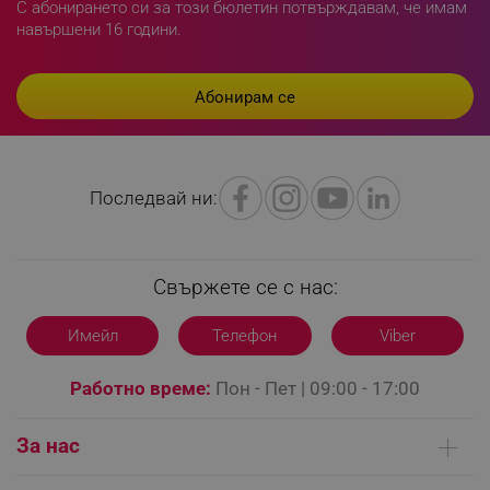
С абонирането си за този бюлетин потвърждавам, че имам
rlv_h_fbp
.alleop.bg
навършени 16 години.
rlv_
.alleop.bg
rlv_mode
.alleop.bg
rlv_p
.alleop.bg
rlv_g
.alleop.bg
rlv_s
.alleop.bg
Последвай ни:
rlv_iv
.alleop.bg
rlv_e_pt
.alleop.bg
rlv_e
.alleop.bg
Свържете се с нас:
rlv_h_profile
.alleop.bg
rlv_h_cart
.alleop.bg
Имейл
Телефон
Viber
rlv_h_wish
.alleop.bg
Работно време:
Пон - Пет | 09:00 - 17:00
rlv_impersonate_p
.alleop.bg
rlv_endpoint
.alleop.bg
За нас
rlv_hashes
.alleop.bg
rlv_first_session
.alleop.bg
Кои сме ние