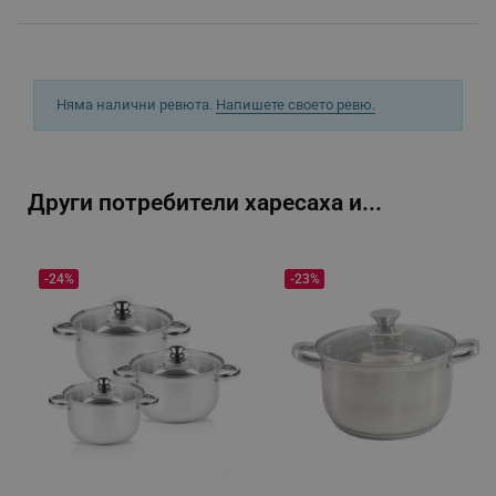
Няма налични ревюта.
Напишете своето ревю.
_sgf_delayed_actions,
.alleop.bg
Други потребители харесаха и...
_sgf_delayed_campaigns
.alleop.bg
-24%
-23%
_sgf_npq
.alleop.bg
_sgf_clicked_banners
.alleop.bg