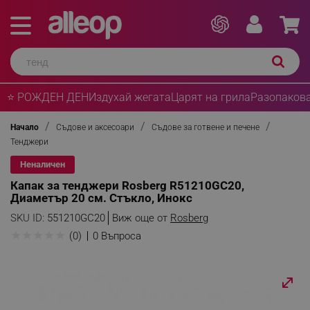
⭐ РОЖДЕН ДЕН
Издухай жегата
Царят на грила
Разопакова
Начало
Съдове и аксесоари
Съдове за готвене и печене
Тенджери
Неналичен
Капак за тенджери Rosberg R51210GC20,
Диаметър 20 см. Стъкло, Инокс
SKU ID:
551210GC20
Виж още от
Rosberg
★
★
★
★
★
(0)
0 Въпроса