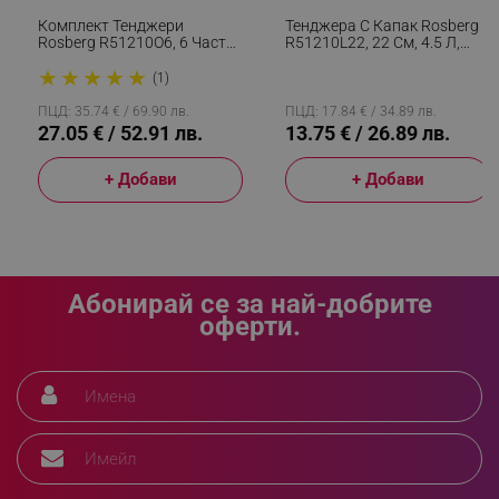
Комплект Тенджери
Тенджера С Капак Rosberg
Rosberg R51210O6, 6 Части,
R51210L22, 22 См, 4.5 Л,
3-5 L, Стъклен Капак, Инокс
Индукция, Инокс
★
★
★
★
★
(1)
_sgf_rq
.alleop.bg
ПЦД: 35.74 € / 69.90 лв.
ПЦД: 17.84 € / 34.89 лв.
27.05 € / 52.91 лв.
13.75 € / 26.89 лв.
+ Добави
+ Добави
segmentifyExtension
.alleop.bg
Абонирай се за най-добрите
оферти.
sgfUserUpdateData
.alleop.bg