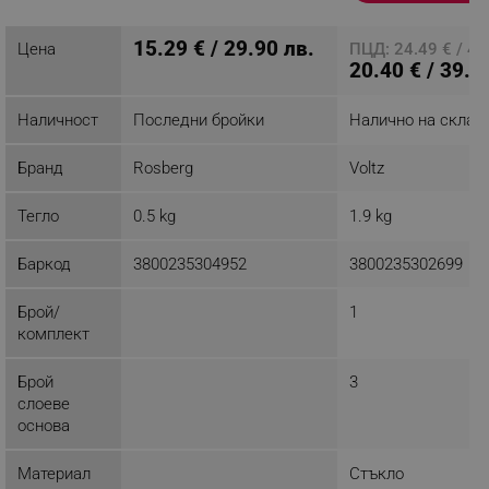
15.29 € / 29.90 лв.
Цена
ПЦД: 24.49 € / 47
20.40 € / 39.9
Наличност
Последни бройки
Налично на склад
Бранд
Rosberg
Voltz
Тегло
0.5 kg
1.9 kg
Баркод
3800235304952
3800235302699
Брой/
1
комплект
Брой
3
слоеве
основа
Материал
Стъкло