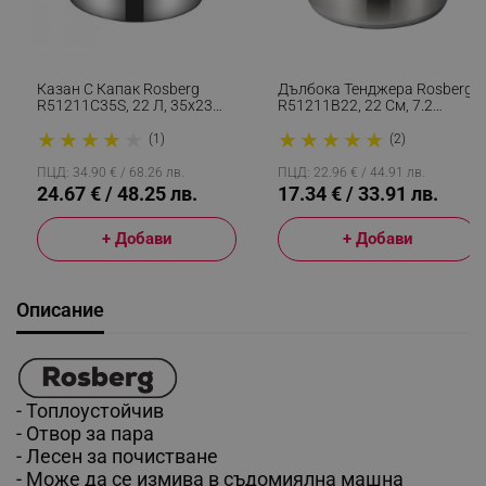
Казан С Капак Rosberg
Дълбока Тенджера Rosberg
R51211C35S, 22 Л, 35х23
R51211B22, 22 См, 7.2
См, Инокс
Литра, Индукция, Капак,
★
★
★
★
★
★
★
★
★
★
Инокс
(1)
(2)
ПЦД: 34.90 € / 68.26 лв.
ПЦД: 22.96 € / 44.91 лв.
24.67 € / 48.25 лв.
17.34 € / 33.91 лв.
+ Добави
+ Добави
Описание
- Топлоустойчив
- Отвор за пара
- Лесен за почистване
- Може да се измива в съдомиялна машна