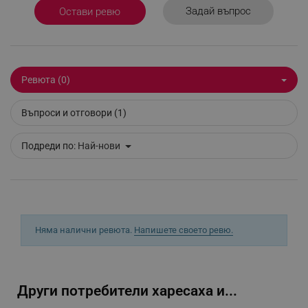
_sgf_npq
.alleop.bg
Задай въпрос
Остави ревю
_sgf_clicked_banners
.alleop.bg
Ревюта (0)
Въпроси и отговори (1)
_sgf_rq
.alleop.bg
Подреди по:
Най-нови
Няма налични ревюта.
Напишете своето ревю.
segmentifyExtension
.alleop.bg
Други потребители харесаха и...
sgfUserUpdateData
.alleop.bg