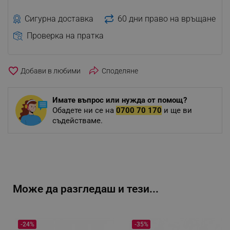
Сигурна доставка
60 дни право на връщане
Проверка на пратка
favorite_border
Споделяне
Имате въпрос или нужда от помощ?
Обадете ни се на
0700 70 170
и ще ви
съдействаме.
Може да разгледаш и тези...
-24%
-35%