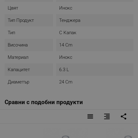
Цвят
Инокс
Тип Продукт
Тенджера
Тип
С Капак
Височина
14 Cm
Материал
Инокс
Капацитет
6.3 L
Диаметър
24 Cm
Сравни с подобни продукти
reorder
format_align_right
share