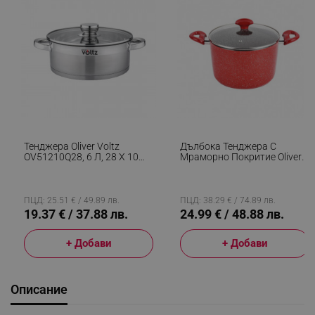
Тенджера Oliver Voltz
Дълбока Тенджера С
OV51210Q28, 6 Л, 28 X 10
Мраморно Покритие Oliver
См, Плитка, Индукция,
Voltz OV54418A24D, 24 См,
Дебело Дъно, Инокс
5.9 Литра, Индукция,
Червен
ПЦД: 25.51 € / 49.89 лв.
ПЦД: 38.29 € / 74.89 лв.
19.37 € / 37.88 лв.
24.99 € / 48.88 лв.
+ Добави
+ Добави
Описание