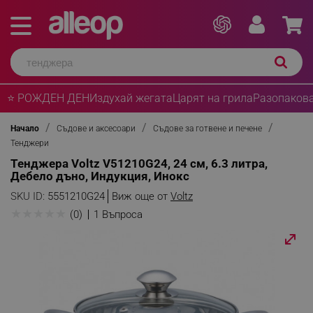
⭐ РОЖДЕН ДЕН
Издухай жегата
Царят на грила
Разопакова
Начало
Съдове и аксесоари
Съдове за готвене и печене
Тенджери
Тенджера Voltz V51210G24, 24 см, 6.3 литра,
Дебело дъно, Индукция, Инокс
SKU ID:
5551210G24
Виж още от
Voltz
★
★
★
★
★
(0)
1 Въпроса