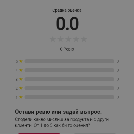
_sgf_test_mode
.alleop.bg
Средна оценка
0.0
_sgf_tracking
.alleop.bg
★
★
★
★
★
0 Ревю
★
0
5
★
0
4
_sgf_delayed_actions,
.alleop.bg
★
0
3
★
0
2
★
0
1
_sgf_delayed_campaigns
.alleop.bg
Остави ревю или задай въпрос.
Сподели какво мислиш за продукта и с други
клиенти. От 1 до 5 как би го оценил?