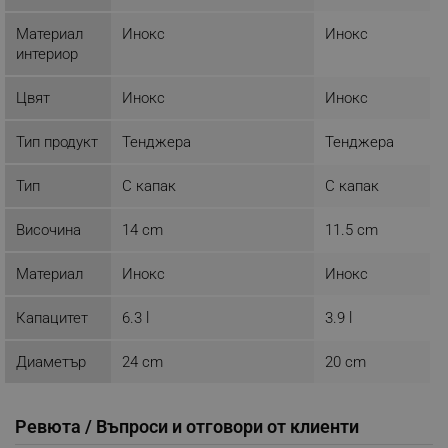
Provider /
Име
Домейн
Материал
Инокс
Инокс
интериор
click_code_ps
.alleop.bg
_nzm_nosubscribe_92166-7699
.alleop.bg
Цвят
Инокс
Инокс
_nzm_idnl_92166-7699
.alleop.bg
Тип продукт
Тенджера
Тенджера
_nzm_noid_92166-7699
.alleop.bg
_nzm_id_92166-7699
.alleop.bg
Тип
С капак
С капак
_sgf_user_id
.alleop.bg
Височина
14 cm
11.5 cm
Материал
Инокс
Инокс
_sgf_session_id
.alleop.bg
Капацитет
6.3 l
3.9 l
Диаметър
24 cm
20 cm
_sgf_push_permission_asked
.alleop.bg
Google Privacy Policy
Ревюта / Въпроси и отговори от клиенти