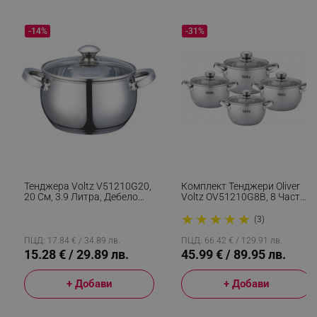
-14%
-31%
rlv_h_fbp
.alleop.bg
rlv_
.alleop.bg
rlv_mode
.alleop.bg
rlv_p
.alleop.bg
rlv_g
.alleop.bg
Тенджера Voltz V51210G20,
Комплект Тенджери Oliver
rlv_s
.alleop.bg
20 См, 3.9 Литра, Дебело
Voltz OV51210G8B, 8 Части,
Дъно, Индукция, Инокс
Многослойно Дъно,
rlv_iv
.alleop.bg
★
★
★
★
★
Индукция, Неръждаема
(3)
Стомана, Сребрист
rlv_e_pt
.alleop.bg
ПЦД: 17.84 € / 34.89 лв.
ПЦД: 66.42 € / 129.91 лв.
15.28 € / 29.89 лв.
45.99 € / 89.95 лв.
rlv_e
.alleop.bg
rlv_h_profile
.alleop.bg
+ Добави
+ Добави
rlv_h_cart
.alleop.bg
rlv_h_wish
.alleop.bg