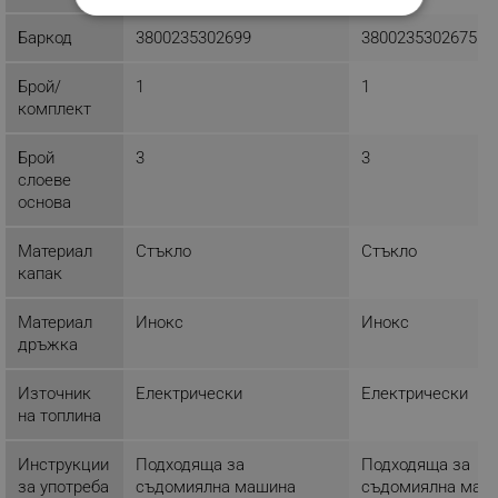
СТРОГО НЕОБХОДИМО
Баркод
3800235302699
3800235302675
ЕФЕКТИВНОСТ
Брой/
1
1
комплект
ТАРГЕТИРАНЕ
ФУНКЦИОНАЛНОСТ
Брой
3
3
слоеве
НЕКЛАСИФИЦИРАНИ
основа
Материал
Стъкло
Стъкло
капак
Строго необходимо
Ефективност
Материал
Инокс
Инокс
Таргетиране
Функционалност
дръжка
Некласифицирани
Източник
Електрически
Електрически
Строго необходимите бисквитки позволяват
на топлина
основната функционалност на уебсайта, като
потребителско влизане и управление на
акаунта. Уебсайтът не може да се използва
Инструкции
Подходяща за
Подходяща за
правилно без строго необходими бисквитки.
за употреба
съдомиялна машина
съдомиялна маш