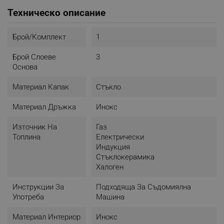
Техническо описание
Брой/комплект
1
Брой Слоеве
3
Основа
Материал Капак
Стъкло
Материал Дръжка
Инокс
Източник На
Газ
Топлина
Електрически
Индукция
Стъклокерамика
Халоген
Инструкции За
Подходяща За Съдомиялна
Употреба
Машина
Материал Интериор
Инокс