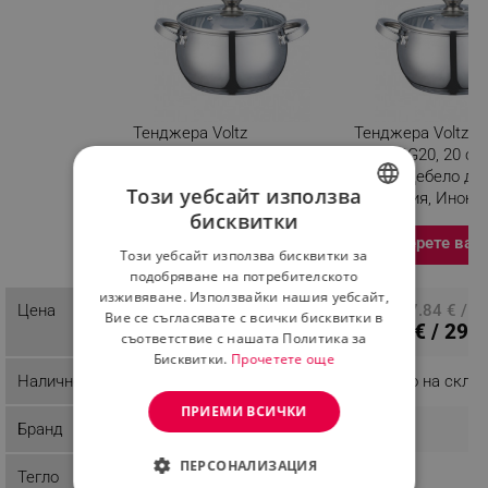
Тенджера Voltz
Тенджера Voltz
V51210G24, 24 см, 6.3
V51210G20, 20 см,
литра, Дебело дъно,
литра, Дебело дъ
Този уебсайт използва
Индукция, Инокс
Индукция, Инокс
бисквитки
Разглеждате този продукт
BULGARIAN
Изберете вариация
Изберете вар
Този уебсайт използва бисквитки за
ROMANIAN
подобряване на потребителското
изживяване. Използвайки нашия уебсайт,
Цена
ПЦД: 24.49 € / 47.90 лв.
ПЦД: 17.84 € / 3
Вие се съгласявате с всички бисквитки в
20.40 € / 39.90 лв.
15.28 € / 29.8
съответствие с нашата Политика за
Бисквитки.
Прочетете още
Наличност
Налично на склад
Налично на скла
ПРИЕМИ ВСИЧКИ
Бранд
Voltz
Voltz
ПЕРСОНАЛИЗАЦИЯ
Тегло
1.9 kg
1.35 kg