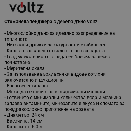
Стоманена тенджера с дебело дъно Voltz
- Многослойно дъно за идеално разпределение на
топлината
- Нитовани дръжки за сигурност и стабилност
- Капак от закалено стъкло с отвор за парата
- Гладък екстериор с огледален блясък за лесно
почистване
- Мерителна скала
- За използване върху всички видове котлони,
включително индукционни
- Енергоспестяваща
- Може да се почиства в съдомиялни машини
- Готвенето с минимални количества вода и мазнина
запазва витамините, минералите и вкуса и спомага за
по-здравословно приготвяне на храната
- Диаметър: 24 см
- Височина: 14 см
- Капацитет: 6.3 л