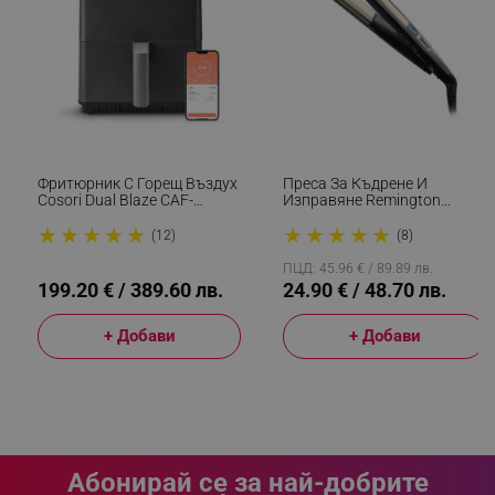
_sgf_clicked_banners
.alleop.bg
_sgf_rq
.alleop.bg
Фритюрник С Горещ Въздух
Преса За Къдрене И
Cosori Dual Blaze CAF-
Изправяне Remington
P681S, 1700 W, 6.4 Л, 12
S6500 Sleek And Curl,
★
★
★
★
★
★
★
★
★
★
Програми, 360 ThermoIQ,
Керамика, Загряване: 15
(12)
(8)
Двойни Нагреватели, Черен
Секунди, 150-230C,
Златист/черен
ПЦД: 45.96 € / 89.89 лв.
199.20 € / 389.60 лв.
24.90 € / 48.70 лв.
+ Добави
+ Добави
segmentifyExtension
.alleop.bg
sgfUserUpdateData
.alleop.bg
Абонирай се за най-добрите