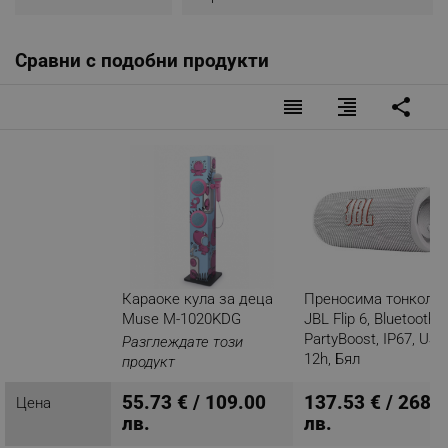
Сравни с подобни продукти
reorder
format_align_right
share
Караоке кула за деца
Преносима тонколо
Muse M-1020KDG
JBL Flip 6, Bluetooth,
PartyBoost, IP67, USB
Разглеждате този
12h, Бял
продукт
55.73 € / 109.00
137.53 € / 268.
Цена
лв.
лв.