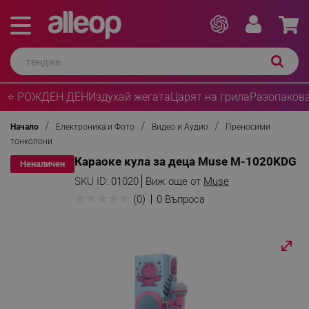
⭐ РОЖДЕН ДЕН
Издухай жегата
Царят на грила
Разопакова
Начало
Електроника и Фото
Видео и Аудио
Преносими
тонколони
Караоке кула за деца Muse M-1020KDG
Неналичен
SKU ID:
01020
Виж още от
Muse
★
★
★
★
★
(0)
0 Въпроса