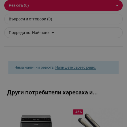
Ревюта (0)
Въпроси и отговори (0)
_sgf_tracking
.alleop.bg
Подреди по:
Най-нови
_sgf_delayed_actions,
.alleop.bg
Няма налични ревюта.
Напишете своето ревю.
_sgf_delayed_campaigns
.alleop.bg
Други потребители харесаха и...
-46%
_sgf_npq
.alleop.bg