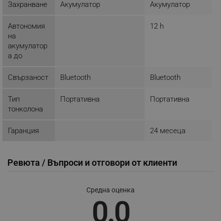
Захранване
Акумулатор
Акумулатор
ЕФЕКТИВНОСТ
Автономия
12 h
ТАРГЕТИРАНЕ
на
акумулатор
ФУНКЦИОНАЛНОСТ
а до
НЕКЛАСИФИЦИРАНИ
Свързаност
Bluetooth
Bluetooth
Тип
Портативна
Портативна
тонколона
Строго необходимо
Ефективност
Таргетиране
Функционалност
Гаранция
24 месеца
Некласифицирани
Строго необходимите бисквитки позволяват
Ревюта / Въпроси и отговори от клиенти
основната функционалност на уебсайта, като
потребителско влизане и управление на
акаунта. Уебсайтът не може да се използва
Средна оценка
правилно без строго необходими бисквитки.
0.0
Provider /
Име
Домейн