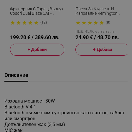
Фритюрник С Горещ Въздух
Преса За Къдрене И
Cosori Dual Blaze CAF-
Изправяне Remington
P681S, 1700 W, 6.4 Л, 12
S6500 Sleek And Curl,
★
★
★
★
★
★
★
★
★
★
Програми, 360 ThermoIQ,
Керамика, Загряване: 15
(12)
(8)
Двойни Нагреватели, Черен
Секунди, 150-230C,
Златист/черен
ПЦД: 45.96 € / 89.89 лв.
199.20 € / 389.60 лв.
24.90 € / 48.70 лв.
+ Добави
+ Добави
Описание
Изходна мощност 30W
Bluetooth V 4.1
Bluetooth съвместимо устройство като лаптоп, таблет
или смартфон
Допълнителен жак (3,5 мм)
MIC жак