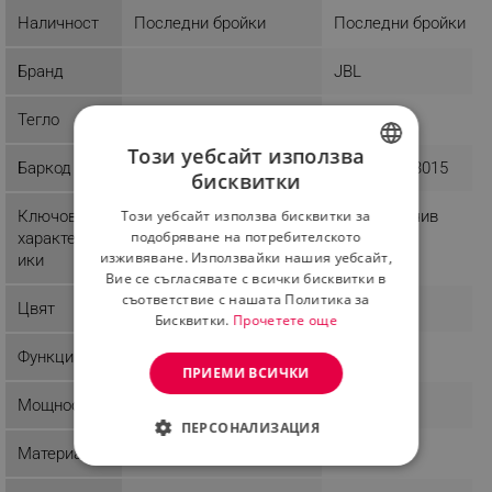
Наличност
Последни бройки
Последни бройки
Бранд
JBL
Тегло
1 kg
0.2 kg
Този уебсайт използва
Баркод
6925281993015
бисквитки
BULGARIAN
Ключови
Водоустойчив
Този уебсайт използва бисквитки за
ROMANIAN
подобряване на потребителското
характерист
изживяване. Използвайки нашия уебсайт,
ики
Вие се съгласявате с всички бисквитки в
съответствие с нашата Политика за
Цвят
Многоцветен
Бял
Бисквитки.
Прочетете още
Функции
Караоке
Extra Bass
ПРИЕМИ ВСИЧКИ
Мощност
30 W
30 W
ПЕРСОНАЛИЗАЦИЯ
Материал
Пластмаса
СТРОГО НЕОБХОДИМО