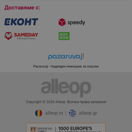
Доставяме с:
LaSID
Quality Unit LLC
www.alleop.bg
PHPSESSID
PHP.net
editor.alleop.bg
Pazaruvaj - Надежден помощник за покупки
Copyright © 2026 Alleop. Bcичĸи пpaвa зaпaзeни!
alleop.ro
alleop.gr