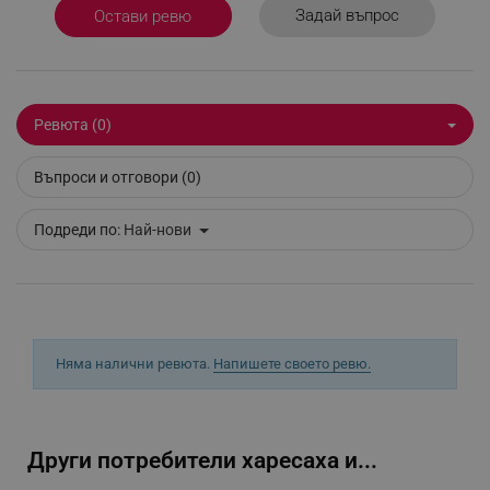
Задай въпрос
Остави ревю
_sgf_delayed_actions,
.alleop.bg
Ревюта (0)
_sgf_delayed_campaigns
.alleop.bg
Въпроси и отговори (0)
Подреди по:
Най-нови
_sgf_npq
.alleop.bg
_sgf_clicked_banners
.alleop.bg
Няма налични ревюта.
Напишете своето ревю.
Други потребители харесаха и...
_sgf_rq
.alleop.bg