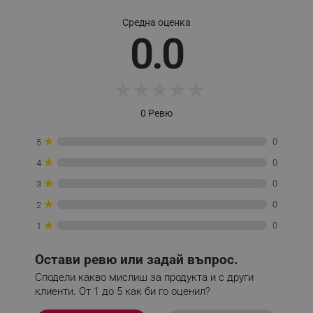
Средна оценка
0.0
_sgf_session_id
.alleop.bg
★
★
★
★
★
_sgf_push_permission_asked
.alleop.bg
0 Ревю
Google Privacy Policy
★
0
5
★
0
4
_sgf_test_mode
.alleop.bg
★
0
3
★
0
2
★
0
1
_sgf_tracking
.alleop.bg
Остави ревю или задай въпрос.
Сподели какво мислиш за продукта и с други
клиенти. От 1 до 5 как би го оценил?