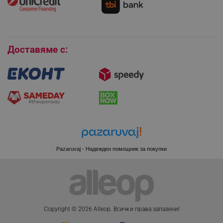
Условия за връщане
Покупки на изплащане
Бисквитки
Доставяме с:
Pazaruvaj - Надежден помощник за покупки
CookieScriptConsent
CookieScript
.alleop.bg
Copyright © 2026 Alleop. Bcичĸи пpaвa зaпaзeни!