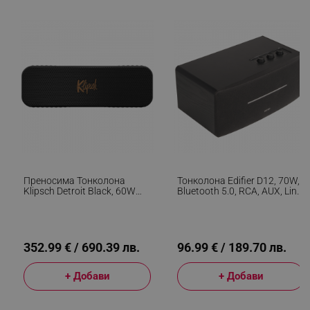
segmentifyExtension
.alleop.bg
sgfUserUpdateData
.alleop.bg
Преносима Тонколона
Тонколона Edifier D12, 70W,
Klipsch Detroit Black, 60W
Bluetooth 5.0, RCA, AUX, Line-
RMS, Bluetooth 5.3, 20 Часа,
Out, USB-C, Черен
Микрофон, Мобилно
Приложение, USB-C, IP67,
Черен
rlv_h_fbp
.alleop.bg
352.99 € / 690.39 лв.
96.99 € / 189.70 лв.
rlv_
.alleop.bg
+ Добави
+ Добави
rlv_mode
.alleop.bg
rlv_p
.alleop.bg