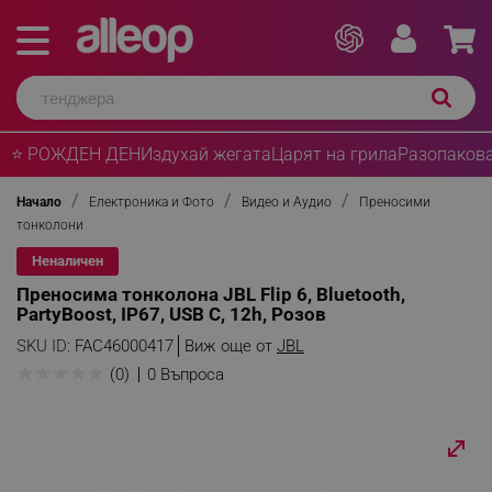
⭐ РОЖДЕН ДЕН
Издухай жегата
Царят на грила
Разопакова
Начало
Електроника и Фото
Видео и Аудио
Преносими
тонколони
Неналичен
Преносима тонколона JBL Flip 6, Bluetooth,
PartyBoost, IP67, USB C, 12h, Розов
SKU ID:
FAC46000417
Виж още от
JBL
★
★
★
★
★
(0)
0 Въпроса