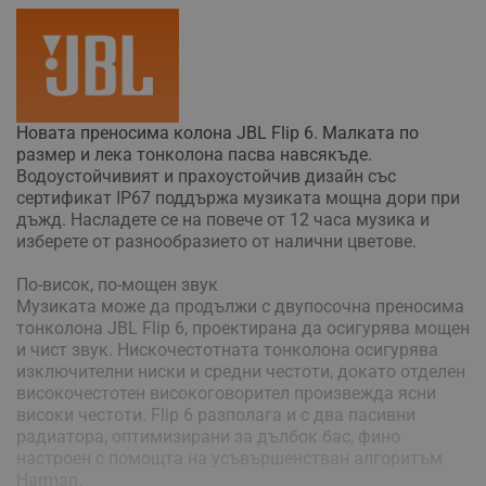
Новата преносима колона JBL Flip 6. Малката по
размер и лека тонколона пасва навсякъде.
Водоустойчивият и прахоустойчив дизайн със
сертификат IP67 поддържа музиката мощна дори при
дъжд. Насладете се на повече от 12 часа музика и
изберете от разнообразието от налични цветове.
По-висок, по-мощен звук
Музиката може да продължи с двупосочна преносима
тонколона JBL Flip 6, проектирана да осигурява мощен
и чист звук. Нискочестотната тонколона осигурява
изключителни ниски и средни честоти, докато отделен
високочестотен високоговорител произвежда ясни
високи честоти. Flip 6 разполага и с два пасивни
радиатора, оптимизирани за дълбок бас, фино
настроен с помощта на усъвършенстван алгоритъм
Harman.