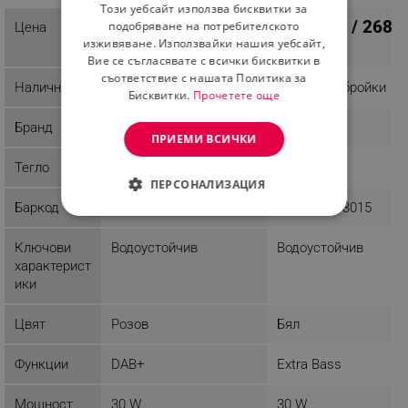
Разглеждате този
Този уебсайт използва бисквитки за
ROMANIAN
137.53 € / 268.99
137.53 € / 268.
продукт
подобряване на потребителското
Цена
лв.
лв.
изживяване. Използвайки нашия уебсайт,
Вие се съгласявате с всички бисквитки в
съответствие с нашата Политика за
Наличност
Последни бройки
Последни бройки
Бисквитки.
Прочетете още
Бранд
JBL
JBL
ПРИЕМИ ВСИЧКИ
Тегло
0.2 kg
0.2 kg
ПЕРСОНАЛИЗАЦИЯ
Баркод
6925281993022
6925281993015
СТРОГО НЕОБХОДИМО
Ключови
Водоустойчив
Водоустойчив
ЕФЕКТИВНОСТ
характерист
ики
ТАРГЕТИРАНЕ
Цвят
Розов
Бял
ФУНКЦИОНАЛНОСТ
Функции
DAB+
Extra Bass
НЕКЛАСИФИЦИРАНИ
Мощност
30 W
30 W