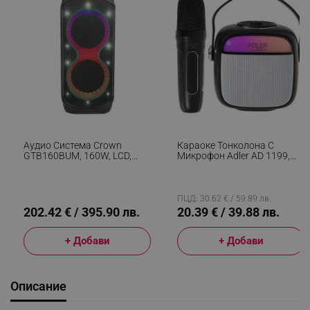
Аудио Система Crown
Караоке Тонколона С
GTB160BUM, 160W, LCD,
Микрофон Adler AD 1199,
Дистанционно, USB, FM,
Безжична, 8ч Автономия,
AUX, Bluetooth, Микрофон,
USB-C, Bluetooth 5.1, Черен
Черен
ПЦД: 30.62 € / 59.89 лв.
202.42 € / 395.90 лв.
20.39 € / 39.88 лв.
+ Добави
+ Добави
Описание