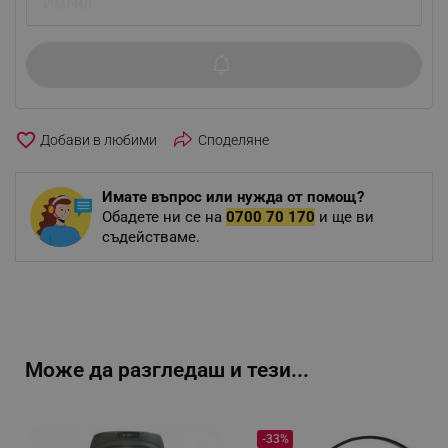
favorite_border
Споделяне
Имате въпрос или нужда от помощ?
Обадете ни се на
0700 70 170
и ще ви
съдействаме.
Може да разгледаш и тези...
-33%