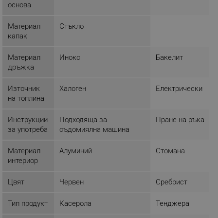
основа
Некласифицирани
Материал
Стъкло
Строго необходимите бисквитки позволяват
основната функционалност на уебсайта, като
капак
потребителско влизане и управление на
акаунта. Уебсайтът не може да се използва
Материал
Инокс
Бакелит
правилно без строго необходими бисквитки.
дръжка
Provider /
Име
Домейн
Източник
Халоген
Електрически
click_code_ps
.alleop.bg
на топлина
_nzm_nosubscribe_92166-7699
.alleop.bg
Инструкции
Подходяща за
Пране на ръка
_nzm_idnl_92166-7699
.alleop.bg
за употреба
съдомиялна машина
_nzm_noid_92166-7699
.alleop.bg
_nzm_id_92166-7699
.alleop.bg
Материал
Алуминий
Стомана
интериор
_sgf_user_id
.alleop.bg
Цвят
Червен
Сребрист
Тип продукт
Касерола
Тенджера
_sgf_session_id
.alleop.bg