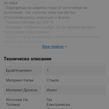
за пара
- Подходяща за широка гама от източници на
отопление: газ, халоген, електричество,
стъклокерамика, индукция и фурна
- Топлоустойчива до 230 °C
- Задържа топлината добре, за да запази храната
топла дори след готвене
- Перфектна за готвене без мазнина и изключително
лесена за почистване
- Подходяща за съдомиялна машина
Виж повече
- Цвят: Червен/Старо Злато
Техническо описание
Брой/комплект
1
Материал Капак
Стъкло
Материал Дръжка
Инокс
Източник На
Газ
Топлина
Електрически