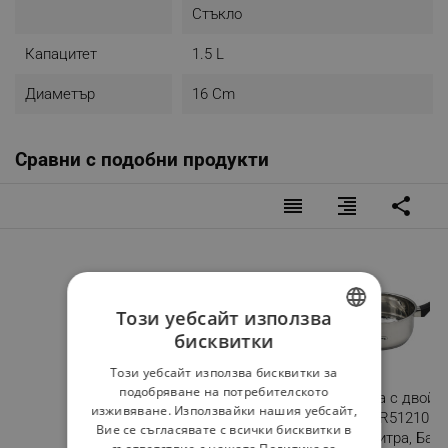
Стъкло
Капацитет
1.5 L
Диаметър
16 Cm
Сравни с подобни продукти
reorder
format_align_right
share
Този уебсайт използва
бисквитки
BULGARIAN
Този уебсайт използва бисквитки за
ROMANIAN
подобряване на потребителското
Касерола със стъклен
Касерола с двойн
изживяване. Използвайки нашия уебсайт,
капак Goldmann GM
Rosberg R51210E1
Вие се съгласявате с всички бисквитки в
4521-16R, 16x8 см, 1.5L,
см, 1.5 литра, Бак