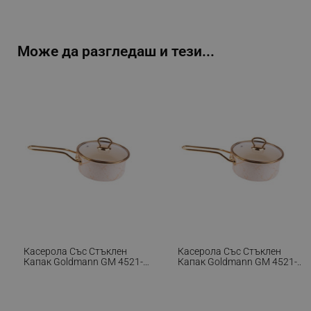
Може да разгледаш и тези...
Касерола Със Стъклен
Касерола Със Стъклен
Капак Goldmann GM 4521-
Капак Goldmann GM 4521-
18B, 18x9 См, 2л, Емайл,
16B, 16x8 См, 1.5л, Емайл,
Индукция, Бял/Старо Злато
Индукция, Бял/Старо Злато