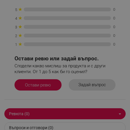
★
0
5
_sgf_delayed_campaigns
.alleop.bg
★
0
4
★
0
3
★
0
2
_sgf_npq
.alleop.bg
★
0
1
Остави ревю или задай въпрос.
Сподели какво мислиш за продукта и с други
клиенти. От 1 до 5 как би го оценил?
_sgf_clicked_banners
.alleop.bg
Задай въпрос
Остави ревю
_sgf_rq
.alleop.bg
Ревюта (0)
Въпроси и отговори (0)