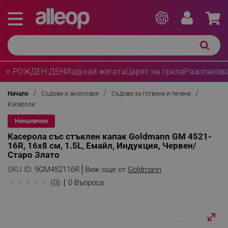
⭐ РОЖДЕН ДЕН
Издухай жегата
Царят на грила
Разопакова
Начало
Съдове и аксесоари
Съдове за готвене и печене
Касероли
Неналичен
Касерола със стъклен капак Goldmann GM 4521-
16R, 16x8 см, 1.5L, Емайл, Индукция, Червен/
Старо Злато
SKU ID:
9GM452116R
Виж още от
Goldmann
★
★
★
★
★
(0)
0 Въпроса