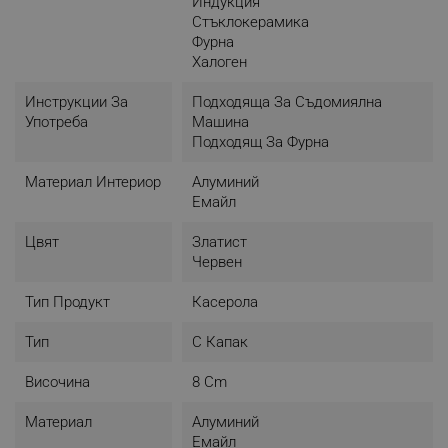
Индукция
Стъклокерамика
Фурна
Халоген
Инструкции За
Подходяща За Съдомиялна
Употреба
Машина
Подходящ За Фурна
Материал Интериор
Алуминий
Емайл
Цвят
Златист
Червен
Тип Продукт
Касерола
Тип
С Капак
Височина
8 Cm
Материал
Алуминий
Емайл