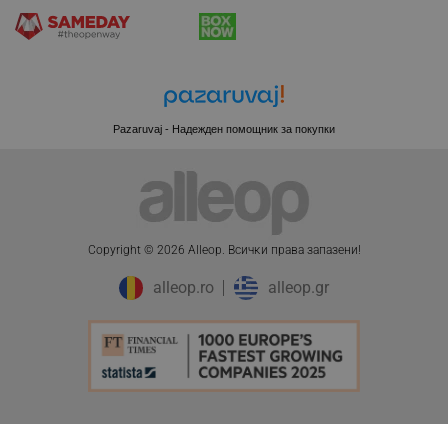
XSRF-TOKEN
promo.alleop.bg
Pazaruvaj - Надежден помощник за покупки
PHPSESSID
PHP.net
Copyright © 2026 Alleop. Bcичĸи пpaвa зaпaзeни!
www.alleop.bg
alleop.ro
alleop.gr