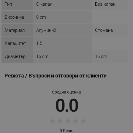
Тип
С капак
Без капак
Височина
8 cm
_sgf_push_permission_asked
.alleop.bg
Google Privacy Policy
Материал
Алуминий
Стомана
Капацитет
1.5 l
_sgf_test_mode
.alleop.bg
Диаметър
16 cm
16 cm
Ревюта / Въпроси и отговори от клиенти
_sgf_tracking
.alleop.bg
Средна оценка
0.0
★
★
★
★
★
_sgf_delayed_actions,
.alleop.bg
0 Ревю