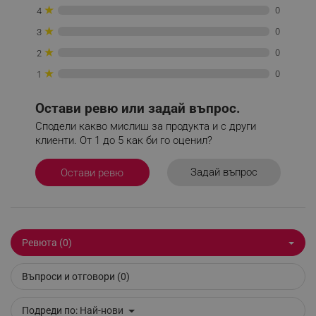
★
0
4
_sgf_push_permission_asked
.alleop.bg
★
0
3
Google Privacy Policy
★
0
2
★
0
1
_sgf_test_mode
.alleop.bg
Остави ревю или задай въпрос.
Сподели какво мислиш за продукта и с други
клиенти. От 1 до 5 как би го оценил?
_sgf_tracking
.alleop.bg
Задай въпрос
Остави ревю
Ревюта (0)
_sgf_delayed_actions,
.alleop.bg
Въпроси и отговори (0)
Подреди по:
Най-нови