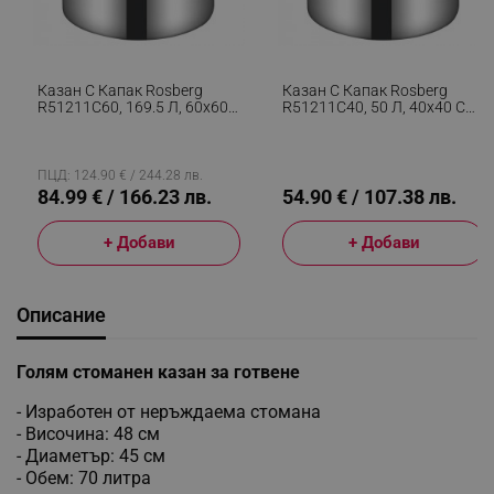
Казан С Капак Rosberg
Казан С Капак Rosberg
R51211C60, 169.5 Л, 60х60
R51211C40, 50 Л, 40х40 См,
См, Инокс
Инокс
ПЦД: 124.90 € / 244.28 лв.
84.99 € / 166.23 лв.
54.90 € / 107.38 лв.
+ Добави
+ Добави
Описание
Голям стоманен казан за готвене
- Изработен от неръждаема стомана
- Височина: 48 см
- Диаметър: 45 см
- Обем: 70 литра