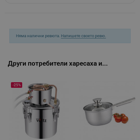
_sgf_delayed_campaigns
.alleop.bg
Няма налични ревюта.
Напишете своето ревю.
_sgf_npq
.alleop.bg
Други потребители харесаха и...
_sgf_clicked_banners
.alleop.bg
-25%
_sgf_rq
.alleop.bg