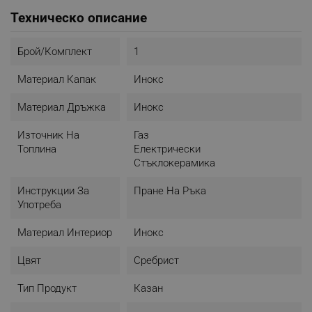
Техническо описание
Брой/комплект
1
Материал Капак
Инокс
Материал Дръжка
Инокс
Източник На
Газ
Топлина
Електрически
Стъклокерамика
Инструкции За
Пране На Ръка
Употреба
Материал Интериор
Инокс
Цвят
Сребрист
Тип Продукт
Казан