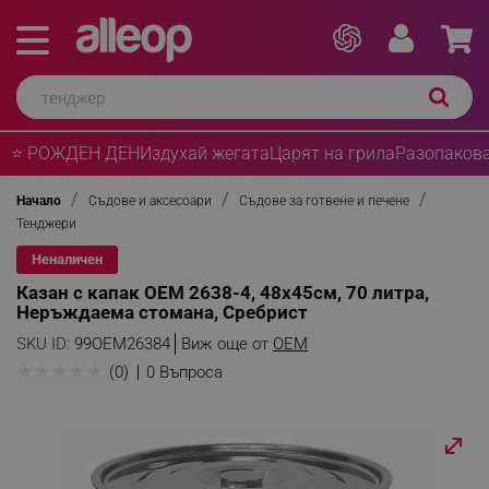
⭐ РОЖДЕН ДЕН
Издухай жегата
Царят на грила
Разопакова
Начало
Съдове и аксесоари
Съдове за готвене и печене
Тенджери
Неналичен
Казан с капак OEM 2638-4, 48х45см, 70 литра,
Неръждаема стомана, Сребрист
SKU ID:
99OEM26384
Виж още от
OEM
★
★
★
★
★
(0)
0 Въпроса