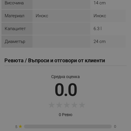
Височина
14 cm
Строго необходимите бисквитки позволяват
основната функционалност на уебсайта, като
Материал
Инокс
Инокс
потребителско влизане и управление на
акаунта. Уебсайтът не може да се използва
правилно без строго необходими бисквитки.
Капацитет
6.3 l
Provider /
Име
Домейн
Диаметър
24 cm
click_code_ps
.alleop.bg
_nzm_nosubscribe_92166-7699
.alleop.bg
Ревюта / Въпроси и отговори от клиенти
_nzm_idnl_92166-7699
.alleop.bg
_nzm_noid_92166-7699
.alleop.bg
Средна оценка
0.0
_nzm_id_92166-7699
.alleop.bg
_sgf_user_id
.alleop.bg
★
★
★
★
★
0 Ревю
_sgf_session_id
.alleop.bg
★
0
5