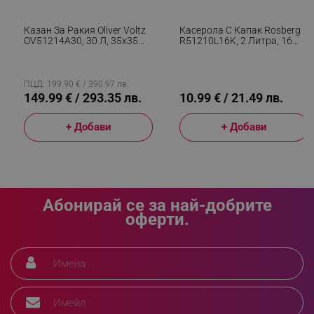
segmentifyExtension
.alleop.bg
Казан За Ракия Oliver Voltz
Касерола С Капак Rosberg
OV51214A30, 30 Л, 35x35
R51210L16K, 2 Литра, 16
См, Медна Охладителна
См, Мерителна Скала,
Тръба, Водна Помпа,
Неръждаема Стомана,
sgfUserUpdateData
.alleop.bg
Неръждаема Стомана,
Сребрист
Сребрист
ПЦД: 199.90 € / 390.97 лв.
149.99 € / 293.35 лв.
10.99 € / 21.49 лв.
+ Добави
+ Добави
rlv_h_fbp
.alleop.bg
rlv_
.alleop.bg
Абонирай се за най-добрите
rlv_mode
.alleop.bg
оферти.
rlv_p
.alleop.bg
rlv_g
.alleop.bg
rlv_s
.alleop.bg
rlv_iv
.alleop.bg
rlv_e_pt
.alleop.bg