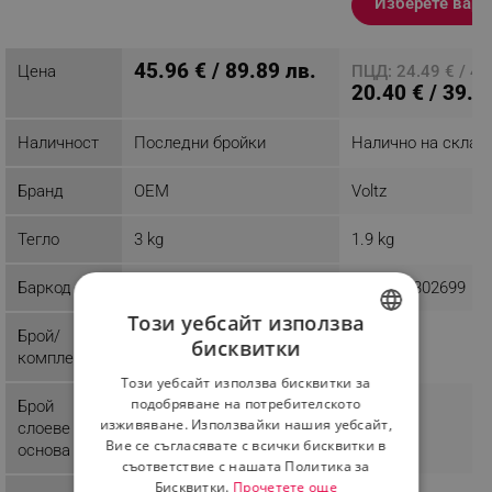
Изберете вари
продукт
45.96 € / 89.89 лв.
Цена
ПЦД: 24.49 € / 47
20.40 € / 39.9
Наличност
Последни бройки
Налично на склад
Бранд
OEM
Voltz
Тегло
3 kg
1.9 kg
Баркод
766360080181
3800235302699
Този уебсайт използва
Брой/
1
1
бисквитки
комплект
BULGARIAN
Този уебсайт използва бисквитки за
ROMANIAN
подобряване на потребителското
Брой
3
изживяване. Използвайки нашия уебсайт,
слоеве
Вие се съгласявате с всички бисквитки в
основа
съответствие с нашата Политика за
Бисквитки.
Прочетете още