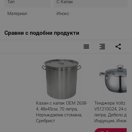
Тип
С Капак
Материал
Инокс
Сравни с подобни продукти
reorder
format_align_right
share
Казан с капак OEM 2638-
Тенджера Voltz
4, 48х45см, 70 литра,
V51210G24, 24 см, 
Неръждаема стомана,
литра, Дебело дън
Сребрист
Индукция, Инокс
Разглеждате този