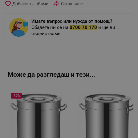
favorite_border
Споделяне
Имате въпрос или нужда от помощ?
Обадете ни се на
0700 70 170
и ще ви
съдействаме.
Може да разгледаш и тези...
-32%