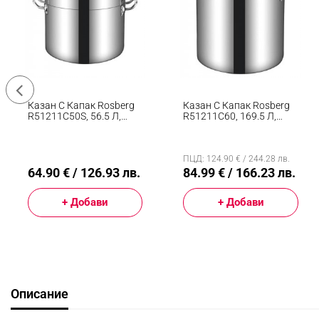
Казан С Капак Rosberg
Казан С Капак Rosberg
R51211C50S, 56.5 Л,
R51211C60, 169.5 Л,
50х29 См, Инокс
60х60 См, Инокс
ПЦД: 124.90 € / 244.28 лв.
64.90 € / 126.93 лв.
84.99 € / 166.23 лв.
+ Добави
+ Добави
Описание