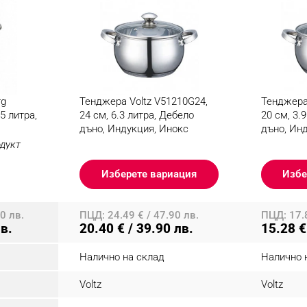
rg
Тенджера Voltz V51210G24,
Тенджера 
5 литра,
24 см, 6.3 литра, Дебело
20 см, 3.
дъно, Индукция, Инокс
дъно, Ин
одукт
Изберете вариация
Избе
0 лв.
ПЦД: 24.49 € / 47.90 лв.
ПЦД: 17.8
лв.
20.40 € / 39.90 лв.
15.28 €
Налично на склад
Налично 
Voltz
Voltz