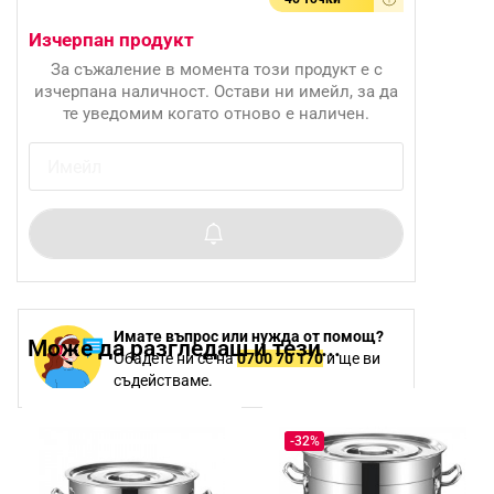
Изчерпан продукт
За съжаление в момента този продукт е с
изчерпана наличност. Остави ни имейл, за да
те уведомим когато отново е наличен.
Имате въпрос или нужда от помощ?
Може да разгледаш и тези...
Обадете ни се на
0700 70 170
и ще ви
съдействаме.
-32%