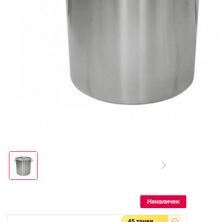
Неналичен
45 точки