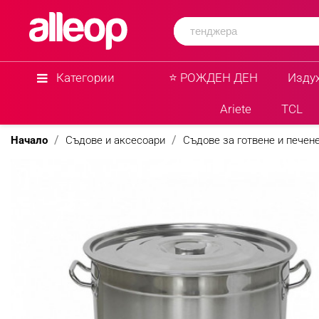
Категории
⭐ РОЖДЕН ДЕН
Изду
Ariete
TCL
Начало
Съдове и аксесоари
Съдове за готвене и печен