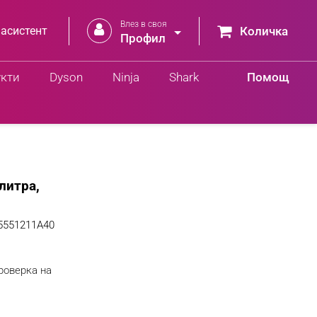
Влез в своя


 асистент
Количка
Профил
укти
Dyson
Ninja
Shark
Помощ
литра,
5551211A40
роверка на