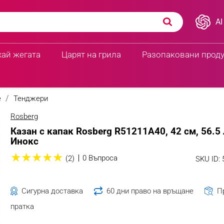
AI
хай жегата
Царят на грила
Разопаковани прод
е
Тенджери
Rosberg
Казан с капак Rosberg R51211A40, 42 см, 56.5 
Инокс
★
★
★
★
★
0 Въпроса
(2)
SKU ID:
Сигурна доставка
60 дни право на връщане
П
пратка