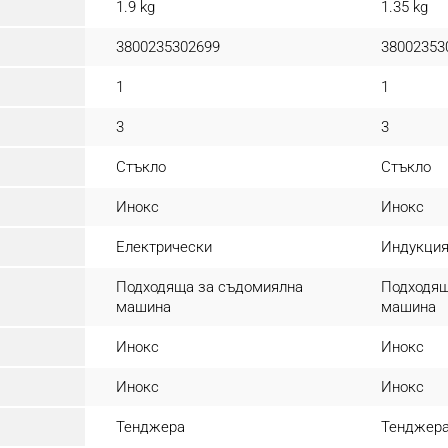
1.9 kg
1.35 kg
3800235302699
38002353
1
1
3
3
Стъкло
Стъкло
Инокс
Инокс
Електрически
Индукци
Подходяща за съдомиялна
Подходящ
машина
машина
Инокс
Инокс
Инокс
Инокс
Тенджера
Тенджер