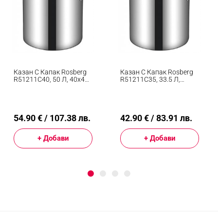
Казан С Капак Rosberg
Казан С Капак Rosberg
R51211C40, 50 Л, 40х40
R51211C35, 33.5 Л,
См, Инокс
35х35 См, Инокс
54.90 € / 107.38 лв.
42.90 € / 83.91 лв.
+ Добави
+ Добави