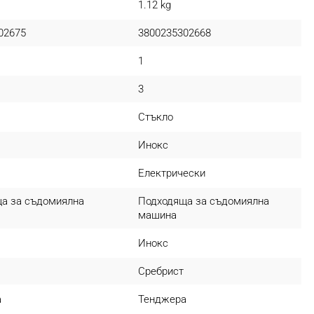
1.12 kg
02675
3800235302668
1
3
Стъкло
Инокс
я
Електрически
а за съдомиялна
Подходяща за съдомиялна
машина
Инокс
Сребрист
а
Тенджера