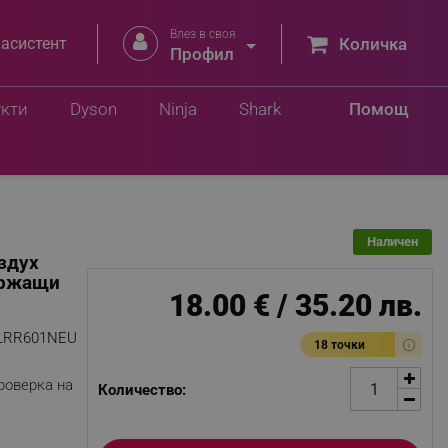
Влез в своя


 асистент
Количка
Профил
Добави в количка
лв.
укти
Dyson
Ninja
Shark
Помощ
Наличен
здух
държащи
18.00 € / 35.20 лв.
LRR601NEU
18 точки
роверка на
Количество: