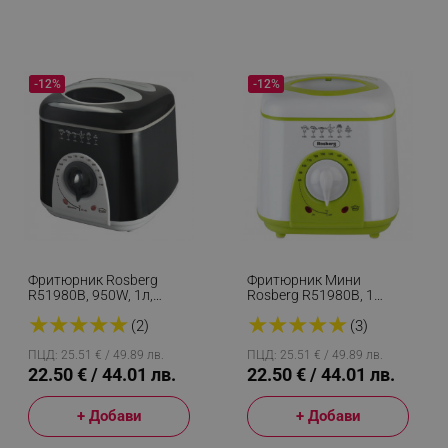
-12%
-12%
Фритюрник Rosberg
Фритюрник Мини
R51980B, 950W, 1л,
Rosberg R51980B, 1
Температурен Контрол
Литър, 950W, 80-190 C,
★
★
★
★
★
★
★
★
★
★
80-190 C, Черен
Бял/зелен
(2)
(3)
ПЦД: 25.51 € / 49.89 лв.
ПЦД: 25.51 € / 49.89 лв.
22.50 € / 44.01 лв.
22.50 € / 44.01 лв.
+ Добави
+ Добави