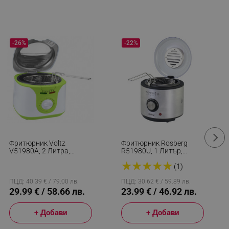
-26%
-22%
Фритюрник Voltz
Фритюрник Rosberg
V51980A, 2 Литра,
R51980U, 1 Литър,
1300W, 80-190 C,
950W, Температурен
★
★
★
★
★
Незалепващ Съд, Бял/
Контрол, Инокс
(1)
Зелен
ПЦД: 40.39 € / 79.00 лв.
ПЦД: 30.62 € / 59.89 лв.
29.99 € / 58.66 лв.
23.99 € / 46.92 лв.
+ Добави
+ Добави