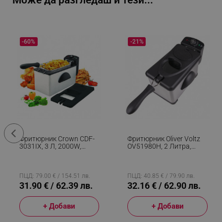
Може да разгледаш и тези...
-60%
-21%
Фритюрник Crown CDF-
Фритюрник Oliver Voltz
3031IX, 3 Л, 2000W,
OV51980H, 2 Литра,
Демонтираща Се
2000W, Напълно
Кошница, Регулируем
Разглобяем, Филтър,
Термостат, Инокс
Инокс
ПЦД: 79.00 € / 154.51 лв.
ПЦД: 40.85 € / 79.90 лв.
31.90 € / 62.39 лв.
32.16 € / 62.90 лв.
+ Добави
+ Добави