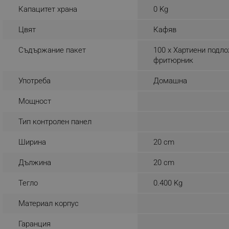
Капацитет храна
0 Kg
_sgf_rq
Цвят
Кафяв
segmentifyExtension
Съдържание пакет
100 x Хартиени подл
фритюрник
sgfUserUpdateData
Употреба
Домашна
rlv_h_fbp
Мощност
rlv_
Тип контролен панел
rlv_mode
rlv_p
Ширина
20 cm
rlv_g
Дължина
20 cm
rlv_s
rlv_iv
Тегло
0.400 Kg
rlv_e_pt
Материал корпус
rlv_e
Гаранция
rlv_h_profile