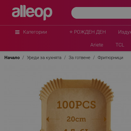
Cosori
Хартиени подложки за фритюрник с горещ възд
NEU, 100 бр, 20 х 20 см, Издържащи до 230 ℃,
★
★
★
★
★
0 Въпроса
(0)
Категории
⭐ РОЖДЕН ДЕН
Изду
Ariete
TCL
Начало
Уреди за кухнята
За готвене
Фритюрници