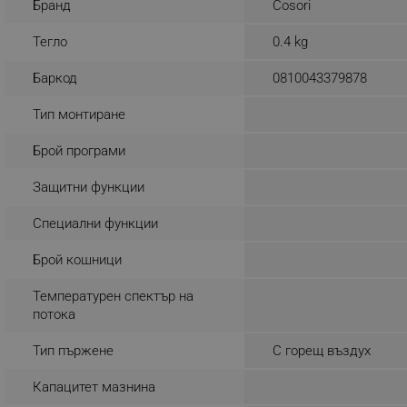
Бранд
Cosori
_nzm_noid_92166-7699
Тегло
0.4 kg
_nzm_id_92166-7699
Баркод
0810043379878
_sgf_user_id
Тип монтиране
_sgf_session_id
_sgf_push_permission_as
Брой програми
_sgf_test_mode
Защитни функции
_sgf_tracking
Специални функции
Брой кошници
_sgf_delayed_actions,
Температурен спектър на
_sgf_delayed_campaigns
потока
Тип пържене
С горещ въздух
_sgf_npq
Капацитет мазнина
_sgf_clicked_banners