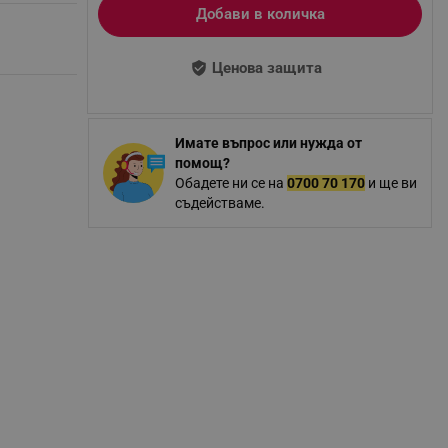
Добави в количка
Ценова защита
Имате въпрос или нужда от
помощ?
Обадете ни се на
0700 70 170
и ще ви
съдействаме.