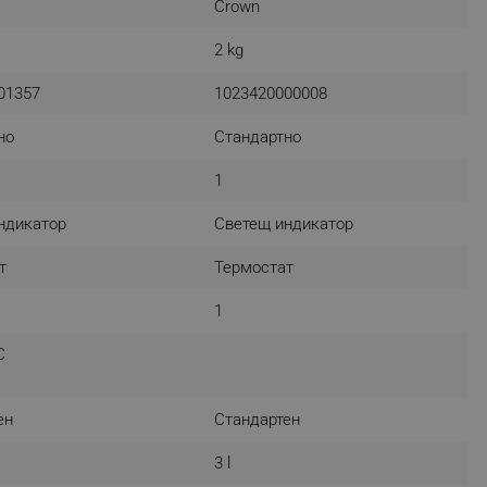
Crown
2 kg
01357
1023420000008
fying visitors. The lifetime
но
Стандартно
ifying visitor sessions
itor is asked for web push
1
tor is a test user and can
ндикатор
Светещ индикатор
tor disabled tracking,
т
Термостат
y related cookies and local
1
aign specific data for
C
aign specific data for
ен
Стандартен
r events stored to be sent
3 l
ferent banners clicked by the