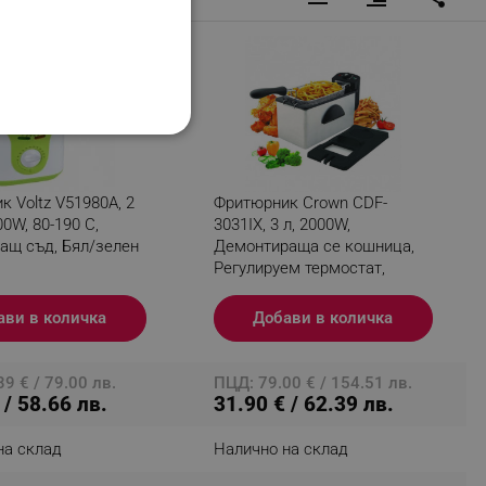
НАЛНОСТ
 Voltz V51980A, 2
Фритюрник Crown CDF-
00W, 80-190 C,
3031IX, 3 л, 2000W,
ащ съд, Бял/зелен
Демонтираща се кошница,
Регулируем термостат,
ифицирани
Инокс
ави в количка
Добави в количка
изане и управление на
9 € / 79.00 лв.
ПЦД: 79.00 € / 154.51 лв.
 / 58.66 лв.
31.90 € / 62.39 лв.
на склад
Налично на склад