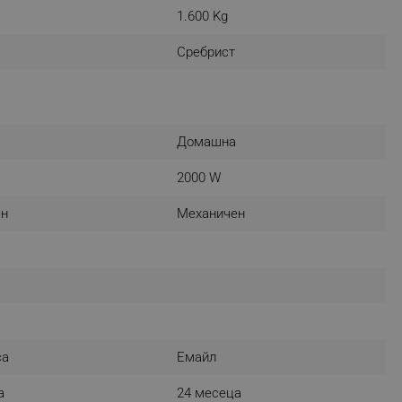
1.600 Kg
r events which is cancelled
ent to Segmentify servers
Сребрист
 visitor installed
 visitor’s data including
rship status and
Домашна
2000 W
ен
Механичен
са
Емайл
а
24 месеца