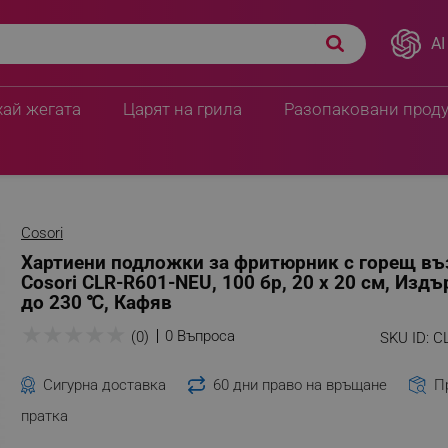
AI
ух Cosori CLR-R601-
199.20 € / 389.60 лв.
 Кафяв
18.00 € / 35.20 
хай жегата
Царят на грила
Разопаковани прод
Cosori
Хартиени подложки за фритюрник с горещ въ
Cosori CLR-R601-NEU, 100 бр, 20 х 20 см, Из
до 230 ℃, Кафяв
★
★
★
★
★
0 Въпроса
(0)
SKU ID:
C
Сигурна доставка
60 дни право на връщане
П
пратка