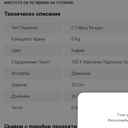
мястото си по време на готвене.
Техническо описание
Тип Пържене
С Горещ Въздух
Капацитет Храна
0 Kg
Цвят
Кафяв
Съдържание Пакет
100 X Хартиени Подложки З
Употреба
Домашна
Ширина
20 Cm
Дължина
20 Cm
Тегло
0.400 Kg
Този 
Използвайк
Сравни с подобни продукти