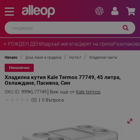
⭐ РОЖДЕН ДЕН
Издухай жегата
Царят на грила
Разопакова
Начало
Дом, баня и градина
На път
Хладилни чанти
Неналичен
Хладилна кутия Kale Termos 77749, 45 литра,
Охлаждане, Пасивна, Син
SKU ID:
999KL77749
Виж още от
Kale termos
★
★
★
★
★
(0)
0 Въпроса