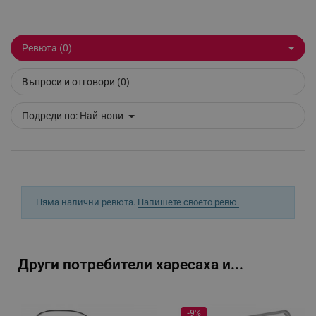
_sgf_delayed_actions,
.alleop.bg
Ревюта (0)
_sgf_delayed_campaigns
.alleop.bg
Въпроси и отговори (0)
Подреди по:
Най-нови
_sgf_npq
.alleop.bg
Няма налични ревюта.
Напишете своето ревю.
_sgf_clicked_banners
.alleop.bg
Други потребители харесаха и...
_sgf_rq
.alleop.bg
-9%