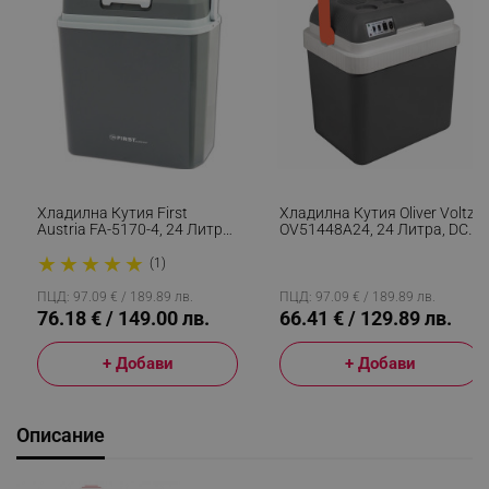
Хладилна Кутия First
Хладилна Кутия Oliver Voltz
Austria FA-5170-4, 24 Литра,
OV51448A24, 24 Литра, DC
12V/220V, 48 W, Охлаждане
12V/220-240V, Отопление
★
★
★
★
★
И Затопляне, A+++, Сив
50C, Oхлаждане 13-18C,
(1)
Сив/оранжев
ПЦД: 97.09 € / 189.89 лв.
ПЦД: 97.09 € / 189.89 лв.
76.18 € / 149.00 лв.
66.41 € / 129.89 лв.
+ Добави
+ Добави
Описание