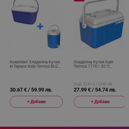
segmentifyExtension
.alleop.bg
sgfUserUpdateData
.alleop.bg
Комплект Хладилна Кутия
Хладилна Кутия Kale
И Термос Kale Termos BUZZI
Termos 77751, 32 Л,
77774, 20+4.5 Л, Кранче За
Полиуретанова Изолация,
Наливане, Дръжка,
Дръжка, 4 Поставки За
Полиуретанова Изолация,
Чаши, Син/бял
Син/бял
ПЦД: 30.61 € / 59.87 лв.
30.67 € / 59.99 лв.
27.99 € / 54.74 лв.
rlv_h_fbp
.alleop.bg
+ Добави
+ Добави
rlv_
.alleop.bg
rlv_mode
.alleop.bg
rlv_p
.alleop.bg
rlv_g
.alleop.bg