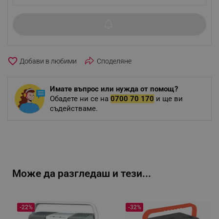
favorite_border
Споделяне
Имате въпрос или нужда от помощ?
Обадете ни се на
0700 70 170
и ще ви
съдействаме.
Може да разгледаш и тези...
-22%
-32%