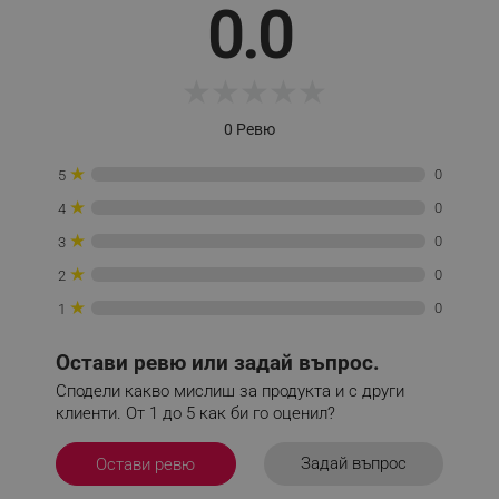
0.0
_sgf_session_id
.alleop.bg
★
★
★
★
★
0 Ревю
_sgf_push_permission_asked
.alleop.bg
★
0
Google Privacy Policy
5
★
0
4
★
0
3
_sgf_test_mode
.alleop.bg
★
0
2
★
0
1
_sgf_tracking
.alleop.bg
Остави ревю или задай въпрос.
Сподели какво мислиш за продукта и с други
клиенти. От 1 до 5 как би го оценил?
Задай въпрос
Остави ревю