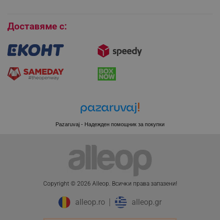
Бисквитки
Доставяме с:
Pazaruvaj - Надежден помощник за покупки
CookieScriptConsent
CookieScript
Copyright © 2026 Alleop. Bcичĸи пpaвa зaпaзeни!
.alleop.bg
alleop.ro
alleop.gr