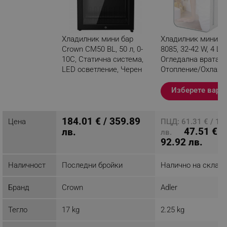
Хладилник мини бар
Хладилник мини Ad
Crown CM50 BL, 50 л, 0-
8085, 32-42 W, 4 L,
10C, Статична система,
Огледална врата,
LED осветление, Черен
Отопление/Охлажд
Бял
Разглеждате този
Изберете вари
продукт
184.01 € / 359.89
Цена
ПЦД: 61.31 € / 11
47.51 € /
лв.
лв.
92.92 лв.
Наличност
Последни бройки
Налично на склад
Бранд
Crown
Adler
Тегло
17 kg
2.25 kg