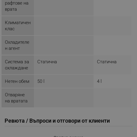
_sgf_test_mode
.alleop.bg
рафтове на
врата
Климатичен
клас
_sgf_tracking
.alleop.bg
Охладителе
н агент
Система за
Статична
Статична
охлаждане
_sgf_delayed_actions,
.alleop.bg
Нетен обем
50 l
4 l
Отваряне
на вратата
_sgf_delayed_campaigns
.alleop.bg
Ревюта / Въпроси и отговори от клиенти
_sgf_npq
.alleop.bg