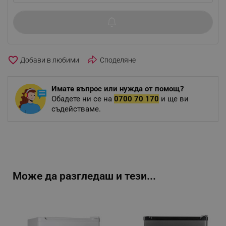
favorite_border
Споделяне
Имате въпрос или нужда от помощ?
Обадете ни се на
0700 70 170
и ще ви
съдействаме.
Може да разгледаш и тези...