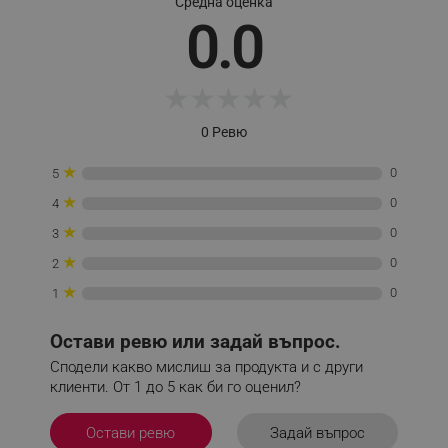
Средна оценка
0.0
★
★
★
★
★
_sgf_clicked_banners
.alleop.bg
0 Ревю
★
0
5
_sgf_rq
.alleop.bg
★
0
4
★
0
3
★
0
2
★
0
1
segmentifyExtension
.alleop.bg
Остави ревю или задай въпрос.
Сподели какво мислиш за продукта и с други
клиенти. От 1 до 5 как би го оценил?
sgfUserUpdateData
.alleop.bg
Задай въпрос
Остави ревю