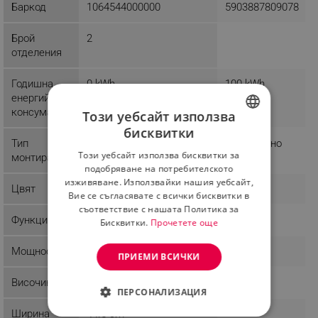
Баркод
1064544000000
5903887809078
Брой
2
отделения
Годишна
0 kWh
100 kWh
енергийна
консумация
Този уебсайт използва
бисквитки
BULGARIAN
Тип
Стандартно
Стандартно
Този уебсайт използва бисквитки за
монтиране
ROMANIAN
подобряване на потребителското
изживяване. Използвайки нашия уебсайт,
Цвят
Черен
Бял
Вие се съгласявате с всички бисквитки в
съответствие с нашата Политика за
Функции
LED осветление
Бисквитки.
Прочетете още
Мощност
ПРИЕМИ ВСИЧКИ
Височина
50 cm
24 cm
ПЕРСОНАЛИЗАЦИЯ
Ширина
44.5 cm