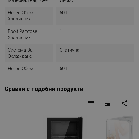
Материал Рафтове
Инокс
Нетен Обем
50 L
Хладилник
Брой Рафтове
1
Хладилник
Система За
Статична
Охлаждане
Нетен Обем
50 L
Сравни с подобни продукти
reorder
format_align_right
share