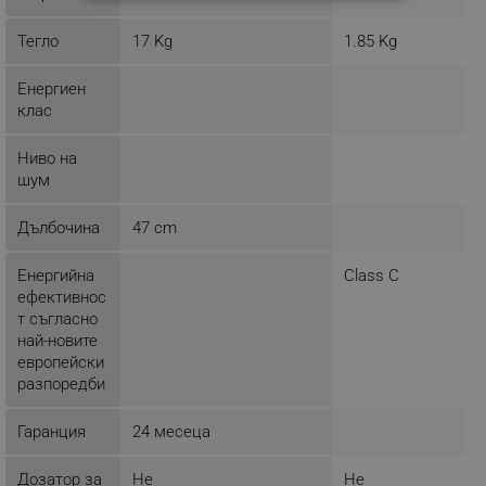
СТРОГО НЕОБХОДИМО
Тегло
17 Kg
1.85 Kg
ЕФЕКТИВНОСТ
Енергиен
ТАРГЕТИРАНЕ
клас
ФУНКЦИОНАЛНОСТ
Ниво на
НЕКЛАСИФИЦИРАНИ
шум
Дълбочина
47 cm
Енергийна
Class C
Строго необходимо
Ефективност
ефективнос
Таргетиране
Функционалност
т съгласно
Некласифицирани
най-новите
европейски
Строго необходимите бисквитки позволяват
разпоредби
основната функционалност на уебсайта, като
потребителско влизане и управление на
акаунта. Уебсайтът не може да се използва
Гаранция
24 месеца
правилно без строго необходими бисквитки.
Provider /
Дозатор за
Не
Не