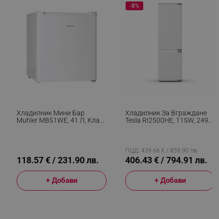
rlv_impersonate_p
.alleop.bg
-8%
rlv_endpoint
.alleop.bg
rlv_hashes
.alleop.bg
rlv_first_session
.alleop.bg
rlv_rid
.alleop.bg
rlv_rpid
.alleop.bg
rlv_rpos
.alleop.bg
rlv_bid
.alleop.bg
Хладилник Мини Бар
Хладилник За Вграждане
rlv_odid
.alleop.bg
Muhler MB51WE, 41 Л, Клас
Tesla RI2500HE, 115W, 249Л,
E, Реверсивна Врата,
Енергиен Клас E, LED
_twoAttr
.alleop.bg
R600a, Бял
Осветление, Супер
Замразяване, Бял
__cf_bm
Cloudflare Inc.
ПЦД: 439.66 € / 859.90 лв.
.pazaruvaj.com
118.57 € / 231.90 лв.
406.43 € / 794.91 лв.
+ Добави
+ Добави