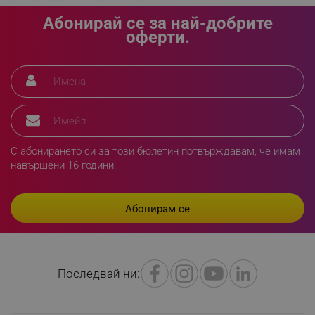
LaVisitorId_YWxsZW9wLmxhZGVzay5jb20v
.alleop.bg
Абонирай се за най-добрите
оферти.
LaSID
Quality Unit LLC
www.alleop.bg
PHPSESSID
PHP.net
editor.alleop.bg
С абонирането си за този бюлетин потвърждавам, че имам
навършени 16 години.
Последвай ни: