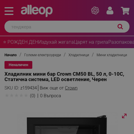
⭐ РОЖДЕН ДЕН
Издухай жегата
Царят на грила
Разопакова
Начало
Големи електроуреди
Хладилници
Мини хладилници
Неналичен
Хладилник мини бар Crown CM50 BL, 50 л, 0-10C,
Статична система, LED осветление, Черен
SKU ID:
z159434
Виж още от
Crown
★
★
★
★
★
(0)
0 Въпроса