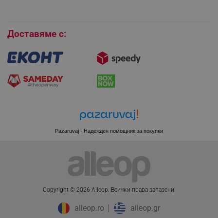
Покупки на изплащане
Бисквитки
Доставяме с:
PHPSESSID
PHP.net
www.alleop.bg
Pazaruvaj - Надежден помощник за покупки
Copyright © 2026 Alleop. Bcичĸи пpaвa зaпaзeни!
alleop.ro
alleop.gr