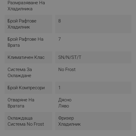
Размразяване На
Хладилника
Брой Рафтове
8
Хладилник
Брой Рафтове На
7
Врата
Климатичен Клас
SN/N/ST/T
Система За
No Frost
Охлаждане
Брой Компресори
1
Отваряне На
Дясно
Вратата
Ляво
Охлаждаща
Фризер
Система No Frost
Хладилник