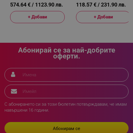
.alleop.bg
574.64 € / 1123.90 лв.
118.57 € / 231.90 лв.
+ Добави
+ Добави
Абонирай се за най-добрите
оферти.
XSRF-TOKEN
promo.alleop.bg
С абонирането си за този бюлетин потвърждавам, че имам
навършени 16 години.
PHPSESSID
PHP.net
www.alleop.bg