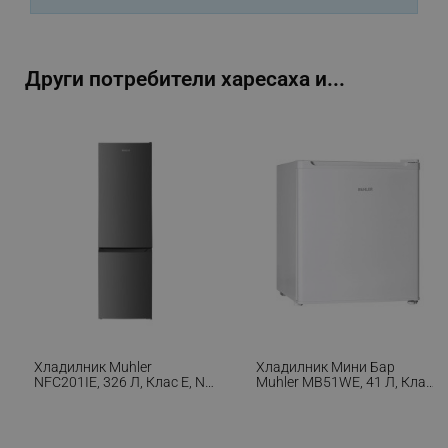
PHPSESSID
PHP.net
editor.alleop.bg
Други потребители харесаха и...
Хладилник Muhler
Хладилник Мини Бар
NFC201IE, 326 Л, Клас E, No
Muhler MB51WE, 41 Л, Клас
Frost, LED Дисплей, Сив
E, Реверсивна Врата,
R600a, Бял
CookieScriptConsent
CookieScript