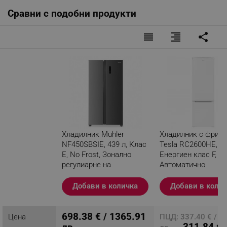
Сравни с подобни продукти
reorder
format_align_right
share
Хладилник Muhler
Хладилник с фриз
NF450SBSIE, 439 л, Клас
Tesla RC2600HE, 2
E, No Frost, Зонално
Енергиен клас F,
регулиарне на
Автоматично
температурата, LED
размразяване, LED
дисплей, Сив
осветление, 263 kW
Добави в количка
Добави в коли
Бял
Разглеждате този
продукт
698.38 € / 1365.91
Цена
ПЦД: 337.40 € / 6
311.84 € 