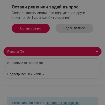
Остави ревю или задай въпрос.
rlv_rpos
.alleop.bg
Сподели какво мислиш за продукта и с други
rlv_bid
.alleop.bg
клиенти. От 1 до 5 как би го оценил?
rlv_odid
.alleop.bg
_twoAttr
.alleop.bg
Задай въпрос
Остави ревю
__cf_bm
Cloudflare Inc.
.pazaruvaj.com
Ревюта (0)
Въпроси и отговори (0)
LaVisitorId_YWxsZW9wLmxhZGVzay5jb20v
.alleop.bg
Подреди по:
Най-нови
LaSID
Quality Unit LLC
www.alleop.bg
Няма налични ревюта.
Напишете своето ревю.