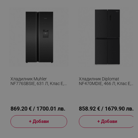
Хладилник Muhler
Хладилник Diplomat
NF776SBSIE, 631 Л, Клас Е,
NF470MDIE, 466 Л, Клас E,
No Frost, Вграден
Total No Frost, Двоен
Диспенсър За Вода, R600a,
Инвертор, LED Дисплей,
Сив
Черен
869.20 € / 1700.01 лв.
858.92 € / 1679.90 лв.
+ Добави
+ Добави