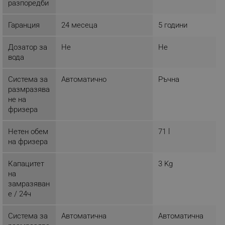
разпоредби
_sgf_user_id
.alleop.bg
Гаранция
24 месеца
5 години
Дозатор за
Не
Не
вода
_sgf_session_id
.alleop.bg
Система за
Автоматично
Ръчна
размразява
не на
_sgf_push_permission_asked
.alleop.bg
фризера
Google Privacy Policy
Нетен обем
71 l
на фризера
_sgf_test_mode
.alleop.bg
Капацитет
3 Kg
на
замразяван
е / 24ч
_sgf_tracking
.alleop.bg
Система за
Автоматична
Автоматична