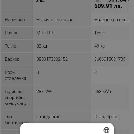
лв.
лв.
609.91 лв.
Наличност
Налично на склад
Налично на склад
Бранд
MUHLER
Tesla
Тегло
82 kg
48 kg
Баркод
3800173802152
8606015031705
Брой
8
3
отделения
Годишна
287 kWh
263 kWh
енергийна
консумация
Тип
Стандартно
Стандартно
монтиране