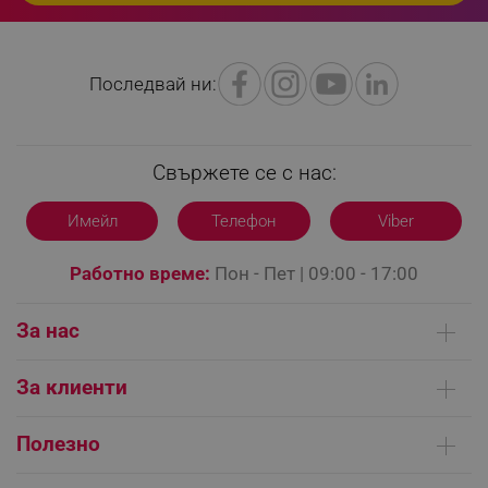
Последвай ни:
Свържете се с нас:
Имейл
Телефон
Viber
Работно време:
Пон - Пет | 09:00 - 17:00
За нас
_GRECAPTCHA
Google LLC
Кои сме ние
www.google.com
За клиенти
Контакти
Доставка на поръчки
Сервизни центрове
Полезно
Начини на плащане
Общи условия на сайта
FAQ | Чести въпроси