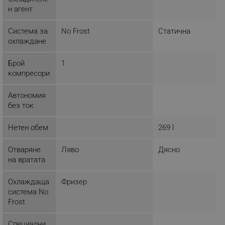
н агент
_sgf_rq
.alleop.bg
Система за
No Frost
Статична
охлаждане
Брой
1
компресори
segmentifyExtension
.alleop.bg
Автономия
без ток
Нетен обем
269 l
sgfUserUpdateData
.alleop.bg
Отваряне
Ляво
Дясно
на вратата
Охлаждаща
Фризер
система No
Frost
rlv_h_fbp
.alleop.bg
rlv_
.alleop.bg
Специални