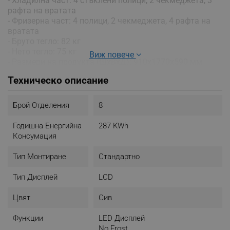
- Хладилна част: 4 стъклени полици, 2 чекмеджета, 3
рафта на вратата
- Фризерна част: 4 полици, 2 чекмеджета, 4 рафта на
вратата
- Бруто тегло: 82 кг
- Нето тегло: 75 кг
Виж повече
- Размери на продукта (ШхВхД): 910x1770x590 мм
- Размери на опаковката (ШхВхД): 977x1855x780 мм
Техническо описание
- Цвят: Сив
Брой Отделения
8
Годишна Енергийна
287 KWh
Консумация
Тип Монтиране
Стандартно
Тип Дисплей
LCD
Цвят
Cив
Функции
LED Дисплей
No Frost