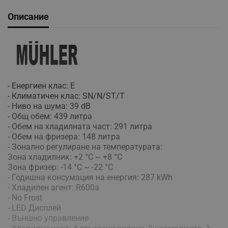
Описание
- Енергиен клас: E
- Климатичен клас: SN/N/ST/T
- Ниво на шума: 39 dB
- Общ обем: 439 литра
- Обем на хладилната част: 291 литра
- Обем на фризера: 148 литра
- Зонално регулиране на температурата:
Зона хладилник: +2 °С ~ +8 °С
Зона фризер: -14 °C ~ -22 °C
- Годишна консумация на енергия: 287 kWh
- Хладилен агент: R600a
- No Frost
- LED Дисплей
- Външно управление