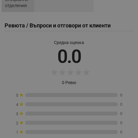
rlv_mode
.alleop.bg
отделения
rlv_p
.alleop.bg
rlv_g
.alleop.bg
Ревюта / Въпроси и отговори от клиенти
rlv_s
.alleop.bg
rlv_iv
.alleop.bg
Средна оценка
0.0
rlv_e_pt
.alleop.bg
rlv_e
.alleop.bg
rlv_h_profile
.alleop.bg
★
★
★
★
★
rlv_h_cart
.alleop.bg
0 Ревю
rlv_h_wish
.alleop.bg
rlv_impersonate_p
.alleop.bg
★
0
5
rlv_endpoint
.alleop.bg
★
0
4
rlv_hashes
.alleop.bg
★
0
3
rlv_first_session
.alleop.bg
★
0
2
rlv_rid
.alleop.bg
★
0
1
rlv_rpid
.alleop.bg