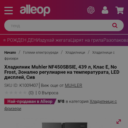
⭐ РОЖДЕН ДЕН
Издухай жегата
Царят на грила
Разопакова
Начало
Големи електроуреди
Хладилници
Хладилници с
фризери
Хладилник Muhler NF450SBSIE, 439 л, Клас E, No
Frost, Зонално регулиарне на температурата, LED
дисплей, Сив
SKU ID:
K1009407
Виж още от
MUHLER
★
★
★
★
★
(0)
0 Въпроса
Най-продаван в Alleop
№8
в категория
Хладилници с
фризери