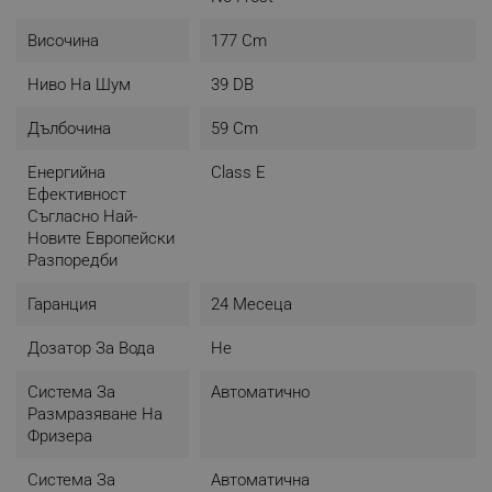
Височина
177 Cm
Ниво На Шум
39 DB
Дълбочина
59 Cm
Енергийна
Class E
Ефективност
Съгласно Най-
Новите Европейски
Разпоредби
Гаранция
24 Месеца
Дозатор За Вода
Не
Система За
Автоматично
Размразяване На
Фризера
Система За
Автоматична