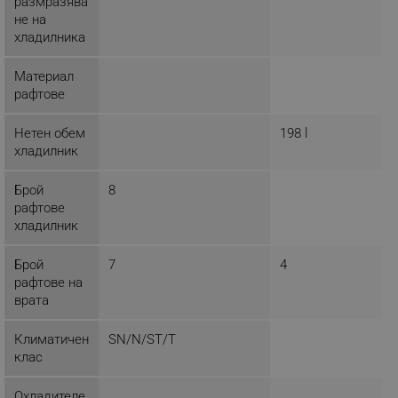
размразява
не на
хладилника
Материал
_sgf_delayed_actions,
.alleop.bg
рафтове
Нетен обем
198 l
хладилник
_sgf_delayed_campaigns
.alleop.bg
Брой
8
рафтове
хладилник
_sgf_npq
.alleop.bg
Брой
7
4
рафтове на
врата
Климатичен
SN/N/ST/T
_sgf_clicked_banners
.alleop.bg
клас
Охладителе