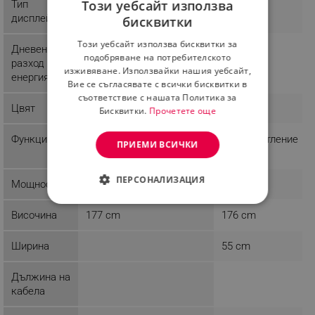
Този уебсайт използва
Тип
LCD
дисплей
бисквитки
BULGARIAN
Този уебсайт използва бисквитки за
Дневен
ROMANIAN
подобряване на потребителското
разход на
изживяване. Използвайки нашия уебсайт,
енергия
Вие се съгласявате с всички бисквитки в
съответствие с нашата Политика за
Цвят
Cив
Бял
Бисквитки.
Прочетете още
Функции
LED Дисплей
LED осветление
ПРИЕМИ ВСИЧКИ
ПЕРСОНАЛИЗАЦИЯ
Мощност
СТРОГО НЕОБХОДИМО
Височина
177 cm
176 cm
ЕФЕКТИВНОСТ
Ширина
55 cm
ТАРГЕТИРАНЕ
Дължина на
кабела
ФУНКЦИОНАЛНОСТ