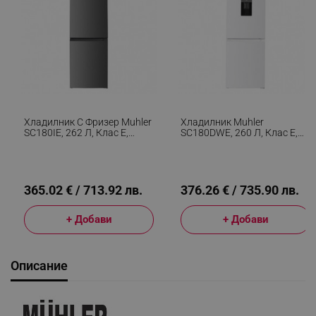
Хладилник С Фризер Muhler
Хладилник Muhler
SC180IE, 262 Л, Клас Е,
SC180DWE, 260 Л, Клас Е,
Реверсивна Врата, R600a,
Реверсивни Врати,
Инокс
Диспенсер За Вода, Бял
365.02 € / 713.92 лв.
376.26 € / 735.90 лв.
+ Добави
+ Добави
Описание