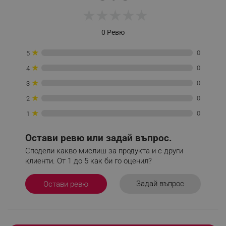
★
★
★
★
★
rlv_iv
.alleop.bg
rlv_e_pt
.alleop.bg
0 Ревю
rlv_e
.alleop.bg
★
0
5
rlv_h_profile
.alleop.bg
★
0
4
rlv_h_cart
.alleop.bg
★
0
3
rlv_h_wish
.alleop.bg
★
0
2
rlv_impersonate_p
.alleop.bg
★
0
1
rlv_endpoint
.alleop.bg
rlv_hashes
.alleop.bg
Остави ревю или задай въпрос.
rlv_first_session
.alleop.bg
Сподели какво мислиш за продукта и с други
rlv_rid
.alleop.bg
клиенти. От 1 до 5 как би го оценил?
rlv_rpid
.alleop.bg
Задай въпрос
Остави ревю
rlv_rpos
.alleop.bg
rlv_bid
.alleop.bg
rlv_odid
.alleop.bg