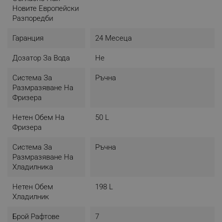
Новите Европейски
Разпоредби
Гаранция
24 Месеца
Дозатор За Вода
Не
Система За
Ръчна
Размразяване На
Фризера
Нетен Обем На
50 L
Фризера
Система За
Ръчна
Размразяване На
Хладилника
Нетен Обем
198 L
Хладилник
Брой Рафтове
7