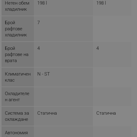
Нетен обем
198 l
198 l
хладилник
Брой
7
_sgf_delayed_campaigns
.alleop.bg
рафтове
хладилник
Брой
4
4
рафтове на
_sgf_npq
.alleop.bg
врата
Климатичен
N - ST
клас
_sgf_clicked_banners
.alleop.bg
Охладителе
н агент
_sgf_rq
.alleop.bg
Система за
Статична
Статична
охлаждане
Автономия