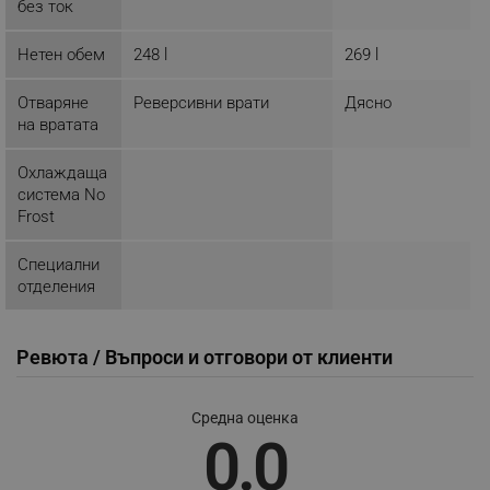
без ток
Нетен обем
248 l
269 l
segmentifyExtension
.alleop.bg
Отваряне
Реверсивни врати
Дясно
на вратата
Охлаждаща
sgfUserUpdateData
.alleop.bg
система No
Frost
Специални
отделения
rlv_h_fbp
.alleop.bg
Ревюта / Въпроси и отговори от клиенти
rlv_
.alleop.bg
rlv_mode
.alleop.bg
Средна оценка
rlv_p
.alleop.bg
0.0
rlv_g
.alleop.bg
rlv_s
.alleop.bg