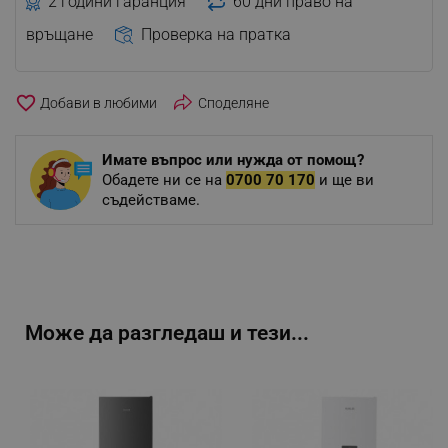
2 години гаранция
60 дни право на
връщане
Проверка на пратка
favorite_border
Споделяне
Имате въпрос или нужда от помощ?
Обадете ни се на
0700 70 170
и ще ви
съдействаме.
Може да разгледаш и тези...