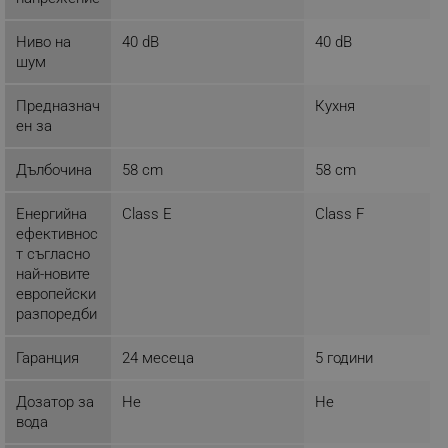
Таргетиране
Функционалност
Ниво на
40 dB
40 dB
Некласифицирани
шум
Строго необходимите бисквитки позволяват
Предназнач
Кухня
основната функционалност на уебсайта, като
потребителско влизане и управление на
ен за
акаунта. Уебсайтът не може да се използва
правилно без строго необходими бисквитки.
Дълбочина
58 cm
58 cm
Provider /
Име
Домейн
Енергийна
Class E
Class F
click_code_ps
.alleop.bg
ефективнос
т съгласно
_nzm_nosubscribe_92166-7699
.alleop.bg
най-новите
_nzm_idnl_92166-7699
.alleop.bg
европейски
разпоредби
_nzm_noid_92166-7699
.alleop.bg
_nzm_id_92166-7699
.alleop.bg
Гаранция
24 месеца
5 години
_sgf_user_id
.alleop.bg
Дозатор за
Не
Не
вода