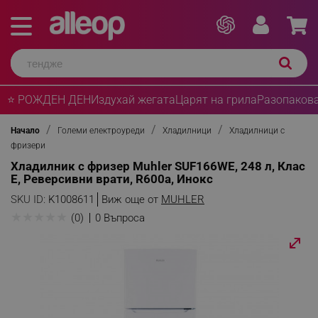
⭐ РОЖДЕН ДЕН
Издухай жегата
Царят на грила
Разопакова
Начало
Големи електроуреди
Хладилници
Хладилници с
фризери
Хладилник с фризер Muhler SUF166WE, 248 л, Клас
Е, Реверсивни врати, R600a, Инокс
SKU ID:
K1008611
Виж още от
MUHLER
★
★
★
★
★
(0)
0 Въпроса