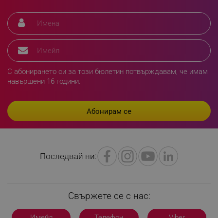
XSRF-TOKEN
promo.alleop.bg
С абонирането си за този бюлетин потвърждавам, че имам
навършени 16 години.
PHPSESSID
PHP.net
www.alleop.bg
Последвай ни:
Свържете се с нас:
Имейл
Телефон
Viber