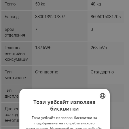
Тегло
50 kg
48 kg
Баркод
3800139207397
8606015031705
Брой
7
3
отделения
Годишна
187 kWh
263 kWh
енергийна
консумация
Тип
Стандартно
Стандартно
монтиране
Тип
дисплей
Този уебсайт използва
бисквитки
Дневен
BULGARIAN
разход на
Този уебсайт използва бисквитки за
енергия
ROMANIAN
подобряване на потребителското
изживяване. Използвайки нашия уебсайт,