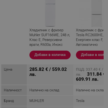
Хладилник с фризер
Хладилник с фриз
Muhler SUF166WE, 248 л,
Tesla RC2600HE, 2
Клас Е, Реверсивни
Енергиен клас F,
врати, R600a, Инокс
Автоматично
размразяване, LED
Разглеждате този
осветление, 263 kW
Добави в количка
Добави в коли
продукт
Бял
285.82 € / 559.02
Цена
ПЦД: 337.40 € / 6
311.84 € 
лв.
лв.
609.91 лв.
Наличност
Налично на склад
Налично на склад
Бранд
MUHLER
Tesla