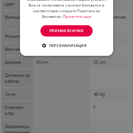
Цвят
Бял
Бял
Вие се съгласявате с всички бисквитки в
съответствие с нашата Политика за
Бисквитки.
Прочетете още
Функции
Реверсивен люк
LED осветление
ПРИЕМИ ВСИЧКИ
Мощност
ПЕРСОНАЛИЗАЦИЯ
Височина
165.5 cm
176 cm
СТРОГО НЕОБХОДИМО
Ширина
55 cm
55 cm
ЕФЕКТИВНОСТ
Дължина на
ТАРГЕТИРАНЕ
кабела
ФУНКЦИОНАЛНОСТ
Тегло
48 Kg
НЕКЛАСИФИЦИРАНИ
Енергиен
F
клас
Захранващо
Строго необходимо
Ефективност
напрежение