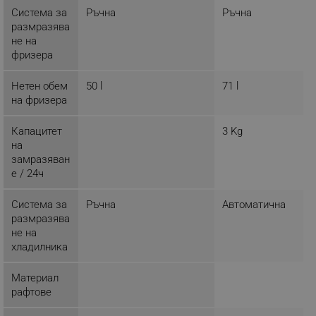
Система за
Ръчна
Ръчна
_sgf_session_id
.alleop.bg
размразява
не на
фризера
_sgf_push_permission_asked
.alleop.bg
Нетен обем
50 l
71 l
Google Privacy Policy
на фризера
Капацитет
3 Kg
_sgf_test_mode
.alleop.bg
на
замразяван
е / 24ч
Система за
Ръчна
Автоматична
_sgf_tracking
.alleop.bg
размразява
не на
хладилника
Материал
рафтове
_sgf_delayed_actions,
.alleop.bg