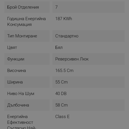
Брой Отделения
7
Годишна Енергийна
187 KWh
Консумация
Тип Монтиране
Стандартно
Цвят
Бял
Функции
Реверсивен Люк
Височина
165.5 Cm
Ширина
55 Cm
Ниво На Шум
40 DB
Дълбочина
58 Cm
Енергийна
Class E
Ефективност
Съгласно Най-