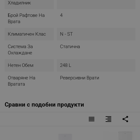
Хладилник
Брой Рафтове На
4
Врата
Климатичен Клас
N - ST
Система За
Статична
Охлаждане
Нетен Обем
248 L
Отваряне На
Реверсивни Врати
Вратата
Сравни с подобни продукти
reorder
format_align_right
share