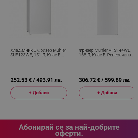
Хладилник С Фризер Muhler
Фризер Muhler VFS144WE,
SUF123WE, 151 Л, Клас Е,
168 Л, Клас Е, Реверсивна
Реверсивни Врати, R600a,
Врата, R600a, Бял
Инокс
252.53 € / 493.91 лв.
306.72 € / 599.89 лв.
+ Добави
+ Добави
CookieScriptConsent
CookieScript
.alleop.bg
Абонирай се за най-добрите
оферти.