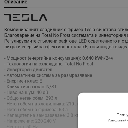
Описание
Комбинираният хладилник с фризер Tesla съчетава стиле
Благодарение на Total No Frost системата и инверторни
Регулируемите стъклени рафтове, LED осветлението и от
литра и енергийна ефективност клас E, този модел е иде
- Мощност (енергийна консумация): 0.640 kWh/24ч
- Технология на охлаждане: Total No Frost
- Инверторен двигател
- Автоматична система за размразяване
- Енергиен клас: E
- Климатичен клас: N/ST
- Ниво на шум: 40 dB
- Общо нетен обем: 293 л
- Нетен обем на хладилника: 210 л
- Нетен обем на фризера: 83 л
Този 
- Капацитет на замразяване: 3.8 кг/24ч
Използвайк
- Напрежение: 220-240 V
- Честота: 50 Hz