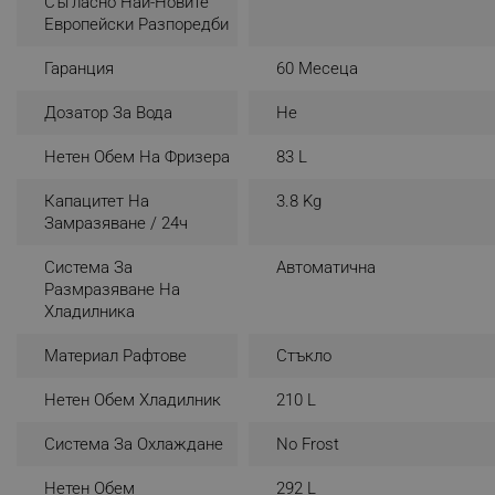
Съгласно Най-Новите
Европейски Разпоредби
_sgf_rq
Гаранция
60 Месеца
segmentifyExtension
Дозатор За Вода
Не
sgfUserUpdateData
Нетен Обем На Фризера
83 L
Капацитет На
3.8 Kg
rlv_h_fbp
Замразяване / 24ч
rlv_
rlv_mode
Система За
Автоматична
Размразяване На
rlv_p
Хладилника
rlv_g
Материал Рафтове
Стъкло
rlv_s
rlv_iv
Нетен Обем Хладилник
210 L
rlv_e_pt
Система За Охлаждане
No Frost
rlv_e
Нетен Обем
292 L
rlv_h_profile