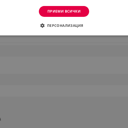
ПРИЕМИ ВСИЧКИ
Виж повече
ПЕРСОНАЛИЗАЦИЯ
ДИМО
ЕФЕКТИВНОСТ
ТАРГЕТИРАНЕ
ФУНКЦИО
АНИ
еобходимо
Ефективност
Таргетиране
Функционалност
Неклас
витки позволяват основната функционалност на уебсайта, като потребителско вл
же да се използва правилно без строго необходими бисквитки.
Provider /
Валиден
Описание
Домейн
до
.alleop.bg
1 месец
Profitshare
й
7699
.alleop.bg
1 месец
newsman
.alleop.bg
1 месец
Newsman