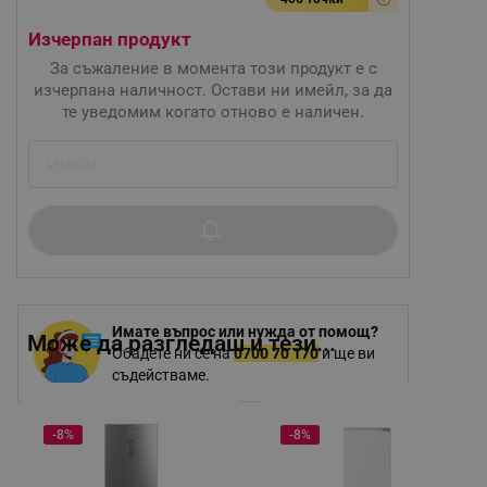
Изчерпан продукт
За съжаление в момента този продукт е с
изчерпана наличност. Остави ни имейл, за да
те уведомим когато отново е наличен.
Имате въпрос или нужда от помощ?
Може да разгледаш и тези...
Обадете ни се на
0700 70 170
и ще ви
съдействаме.
-8%
-8%