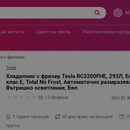
AI
хай жегата
Царят на грила
Разопаковани прод
и с фризери
Tesla
Хладилник с фризер Tesla RC3200FHE, 293Л, Е
клас Е, Тоtаl Nо Frоѕt, Автоматично размразяв
Вътрешно осветление, Бял
★
★
★
★
★
0 Въпроса
(0)
SKU ID:
9
5 години гаранция
60 дни право на връщане
П
пратка