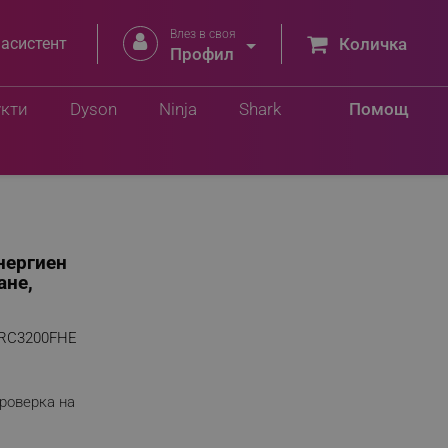
Влез в своя


 асистент
Количка
Профил
укти
Dyson
Ninja
Shark
Помощ
нергиен
ане,
RC3200FHE
роверка на