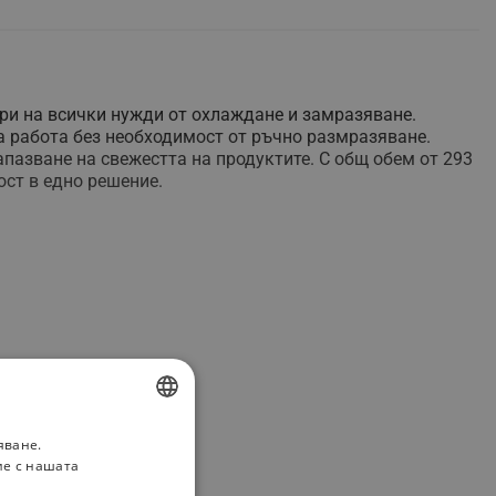
ори на всички нужди от охлаждане и замразяване.
ха работа без необходимост от ръчно размразяване.
апазване на свежестта на продуктите. С общ обем от 293
ост в едно решение.
яване.
BULGARIAN
ие с нашата
ROMANIAN