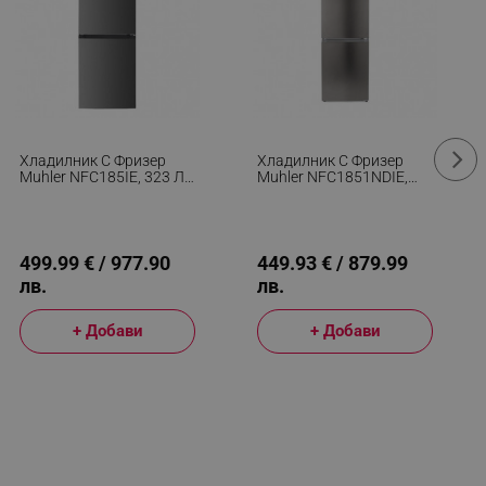
Хладилник С Фризер
Хладилник С Фризер
Muhler NFC185IE, 323 Л,
Muhler NFC1851NDIE,
Клас Е, No Frost,
290 Л, Клас Е, No Frost,
Реверсивна Врата,
Реверсивна Врата,
Дисплей, R600a,
Дисплей, R600a, Тъмен
Тъмносив
Инокс
499.99 € / 977.90
449.93 € / 879.99
лв.
лв.
+ Добави
+ Добави