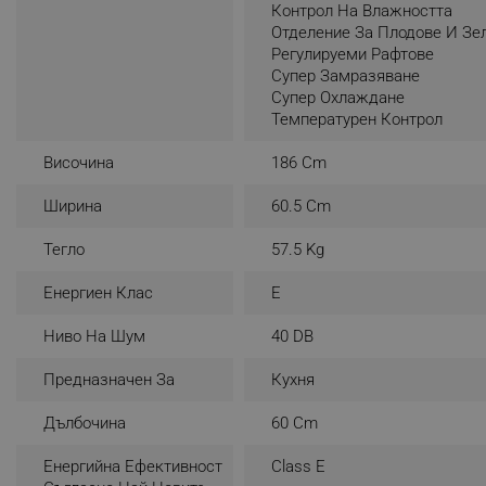
Контрол На Влажността
_nzm_noid_92166-7699
Отделение За Плодове И Зе
Регулируеми Рафтове
_nzm_id_92166-7699
Супер Замразяване
_sgf_user_id
Супер Охлаждане
Температурен Контрол
_sgf_session_id
Височина
186 Cm
_sgf_push_permission_as
Ширина
60.5 Cm
_sgf_test_mode
Тегло
57.5 Kg
_sgf_tracking
Енергиен Клас
E
_sgf_delayed_actions,
Ниво На Шум
40 DB
_sgf_delayed_campaigns
Предназначен За
Кухня
_sgf_npq
Дълбочина
60 Cm
Енергийна Ефективност
Class E
_sgf_clicked_banners