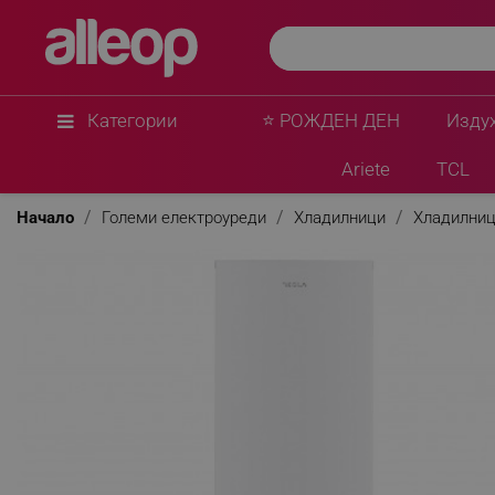
Категории
⭐ РОЖДЕН ДЕН
Изду
Ariete
TCL
Начало
Големи електроуреди
Хладилници
Хладилниц