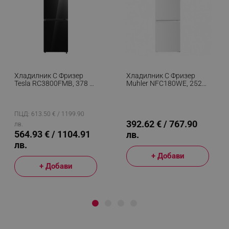
Хладилник С Фризер
Хладилник С Фризер
Tesla RC3800FMB, 378 Л,
Muhler NFC180WE, 252
Енергиен Клас E, 170W,
Л, Клас Е, No Frost,
Total No Frost, Metal
Реверсивна Врата,
Cooling, Super Cooling,
R600a, Бял
Черен
ПЦД: 613.50 € / 1199.90
392.62 € / 767.90
лв.
564.93 € / 1104.91
лв.
лв.
+ Добави
+ Добави