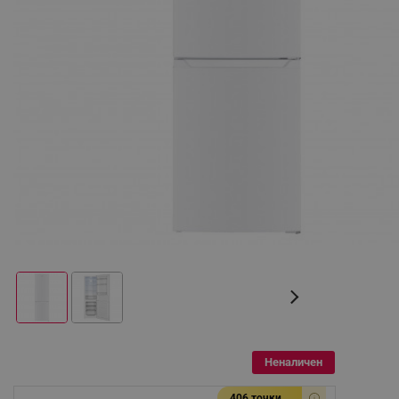
Неналичен
406 точки