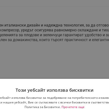
н италиански дизайн и надеждна технология, за да отгов
я компресор, уредът осигурява равномерно охлаждане и ти
деленията за плодове и зеленчуци гарантират удобство и з
ален за домакинства, които търсят практичност и елегантн
Този уебсайт използва бисквитки
уебсайт използва бисквитки за подобряване на потребителското изжив
и нашия уебсайт, Вие се съгласявате с всички бисквитки в съответств
Политика за Бисквитки.
Прочетете още