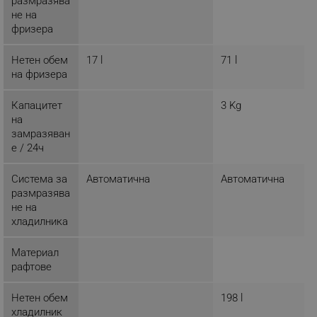
размразява
не на
_sgf_session_id
.alleop.bg
фризера
Нетен обем
17 l
71 l
на фризера
_sgf_push_permission_asked
.alleop.bg
Google Privacy Policy
Капацитет
3 Kg
на
замразяван
_sgf_test_mode
.alleop.bg
е / 24ч
Система за
Автоматична
Автоматична
размразява
не на
_sgf_tracking
.alleop.bg
хладилника
Материал
рафтове
Нетен обем
198 l
хладилник
_sgf_delayed_actions,
.alleop.bg