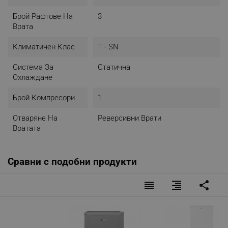
Брой Рафтове На
3
Врата
Климатичен Клас
T - SN
Система За
Статична
Охлаждане
Брой Компресори
1
Отваряне На
Реверсивни Врати
Вратата
Сравни с подобни продукти
reorder
format_align_right
share