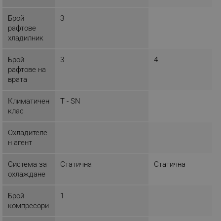
Брой
3
рафтове
хладилник
_sgf_delayed_campaigns
.alleop.bg
Брой
3
4
рафтове на
врата
_sgf_npq
.alleop.bg
Климатичен
T - SN
клас
Охладителе
н агент
_sgf_clicked_banners
.alleop.bg
Система за
Статична
Статична
охлаждане
_sgf_rq
.alleop.bg
Брой
1
компресори