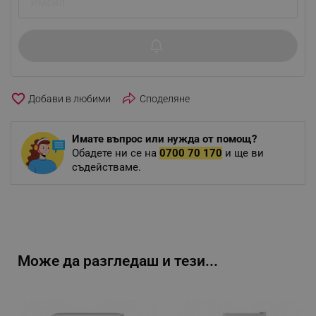
favorite_border
Споделяне
Имате въпрос или нужда от помощ?
Обадете ни се на
0700 70 170
и ще ви
съдействаме.
Може да разгледаш и тези...