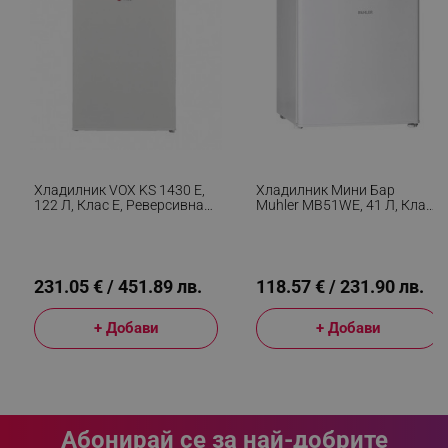
Хладилник VOX KS 1430 E,
Хладилник Мини Бар
122 Л, Клас E, Реверсивна
Muhler MB51WE, 41 Л, Клас
Врата, Режим На Бързо
E, Реверсивна Врата,
Замразяване, Бял
R600a, Бял
231.05 € / 451.89 лв.
118.57 € / 231.90 лв.
+ Добави
+ Добави
CookieScriptConsent
CookieScript
.alleop.bg
Абонирай се за най-добрите