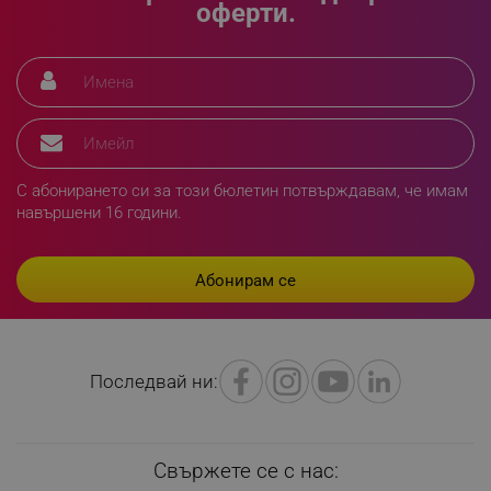
оферти.
XSRF-TOKEN
promo.alleop.bg
С абонирането си за този бюлетин потвърждавам, че имам
навършени 16 години.
PHPSESSID
PHP.net
www.alleop.bg
Последвай ни:
Свържете се с нас: