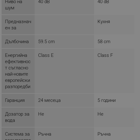
Ниво на
40 dB
40 dB
Строго необходимо
Ефективност
шум
Таргетиране
Функционалност
Некласифицирани
Предназнач
Кухня
ен за
Строго необходимите бисквитки позволяват
основната функционалност на уебсайта, като
Дълбочина
59.5 cm
58 cm
потребителско влизане и управление на
акаунта. Уебсайтът не може да се използва
правилно без строго необходими бисквитки.
Енергийна
Class E
Class F
ефективнос
Provider /
Име
Домейн
т съгласно
най-новите
click_code_ps
.alleop.bg
европейски
_nzm_nosubscribe_92166-7699
.alleop.bg
разпоредби
_nzm_idnl_92166-7699
.alleop.bg
Гаранция
24 месеца
5 години
_nzm_noid_92166-7699
.alleop.bg
_nzm_id_92166-7699
.alleop.bg
Дозатор за
Не
Не
вода
_sgf_user_id
.alleop.bg
Система за
Ръчна
Ръчна