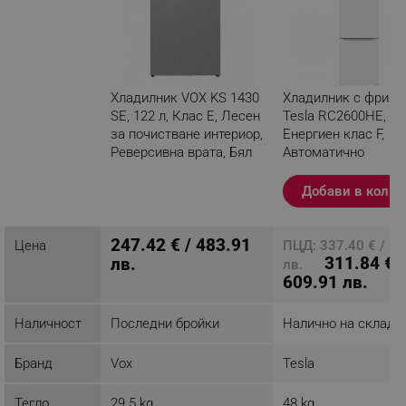
Хладилник VOX KS 1430
Хладилник с фризе
SE, 122 л, Клас E, Лесен
Tesla RC2600HE, 26
за почистване интериор,
Енергиен клас F,
Реверсивна врата, Бял
Автоматично
Сив
размразяване, LED
осветление, 263 kWh
Добави в колич
Разглеждате този
Бял
продукт
247.42 € / 483.91
Цена
ПЦД: 337.40 € / 6
311.84 € /
лв.
лв.
609.91 лв.
Наличност
Последни бройки
Налично на склад
Бранд
Vox
Tesla
Тегло
29.5 kg
48 kg