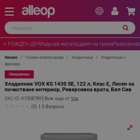
⭐ РОЖДЕН ДЕН
Издухай жегата
Царят на грила
Разопакова
Начало
Големи електроуреди
Хладилници
Хладилници с
фризери
Неналичен
Хладилник VOX KS 1430 SE, 122 л, Клас E, Лесен за
почистване интериор, Реверсивна врата, Бял Сив
SKU ID:
K1008789
Виж още от
Vox
★
★
★
★
★
(0)
0 Въпроса