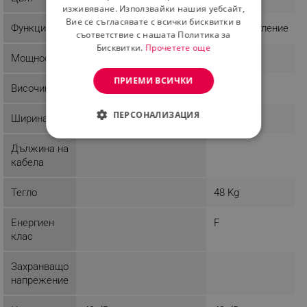
изживяване. Използвайки нашия уебсайт,
Вие се съгласявате с всички бисквитки в
Функции
Антибактериален
LED осветление
съответствие с нашата Политика за
Бисквитки.
Прочетете още
Мощност
ПРИЕМИ ВСИЧКИ
Височина
83.8 cm
176 cm
ПЕРСОНАЛИЗАЦИЯ
Ширина
55 cm
СТРОГО НЕОБХОДИМО
Дължина на
кабела
ЕФЕКТИВНОСТ
Тегло
48 Kg
ТАРГЕТИРАНЕ
Енергиен
F
ФУНКЦИОНАЛНОСТ
клас
НЕКЛАСИФИЦИРАНИ
Захранващо
напрежение