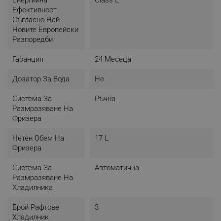
Енергийна
Class E
Ефективност
Съгласно Най-
Новите Европейски
Разпоредби
Гаранция
24 Месеца
Дозатор За Вода
Не
Система За
Ръчна
Размразяване На
Фризера
Нетен Обем На
17 L
Фризера
Система За
Автоматична
Размразяване На
Хладилника
Брой Рафтове
3
Хладилник