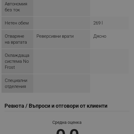
Автономия
без ток
Нетен обем
269 l
segmentifyExtension
.alleop.bg
Отваряне
Реверсивни врати
Дясно
на вратата
sgfUserUpdateData
.alleop.bg
Охлаждаща
система No
Frost
Специални
отделения
rlv_h_fbp
.alleop.bg
rlv_
.alleop.bg
Ревюта / Въпроси и отговори от клиенти
rlv_mode
.alleop.bg
rlv_p
.alleop.bg
Средна оценка
rlv_g
.alleop.bg