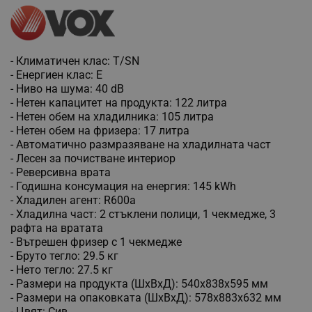
- Климатичен клас: T/SN
- Енергиен клас: E
- Ниво на шума: 40 dB
- Нетен капацитет на продукта: 122 литра
- Нетен обем на хладилника: 105 литра
- Нетен обем на фризера: 17 литра
- Автоматично размразяване на хладилната част
- Лесен за почистване интериор
- Реверсивна врата
- Годишна консумация на енергия: 145 kWh
- Хладилен агент: R600a
- Хладилна част: 2 стъклени полици, 1 чекмедже, 3
рафта на вратата
- Вътрешен фризер с 1 чекмедже
- Бруто тегло: 29.5 кг
- Нето тегло: 27.5 кг
- Размери на продукта (ШхВхД): 540x838x595 мм
- Размери на опаковката (ШхВхД): 578x883x632 мм
- Цвят: Сив